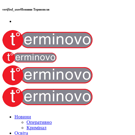
verified_user
Новини Тернополя
Новини
Оперативно
Кримінал
Освіта