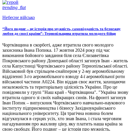
trending_flat
Небесне військо
“Його подвиг – це історія про мужність, самовідданість та безмежну
любов до своєї країни”: Тернопільщина втратила молодого бійця
Чортківщина в скорботі, адже втратила свого молодого
захисника Івана Попика. 17 жовтня 2024 року під час
виконання бойового завдання біля села Єлизаветівка
Покровського району Донецької області загинув Іван - житель
села Капустинці Чортківського району Тернопільської області.
Військовий був стрільцем-снайпером у 2-му аеромобільному
відділенні 3-го аеромобільного взводу 4-ї аеромобільної роти
військової частини А0224. Він віддав своє життя, захищаючи
незалежність та територіальну цілісність України. Про це
повідомили у групі "Наш край - Чортківщина". "Україна знову
втратила одного зі своїх найкращих синів. На фронті загинув
Іван Попик – випускник Чортківського навчально-наукового
інституту підприємництва і бізнесу Західноукраїнського
національного університету. Ця трагічна новина болем
відгукнулася в серцях усіх, хто знав Івана, і стала черговим
нагадуванням про жахливу ціну, яку платить наша країна за
свою свободу. Його подвиг – це історія про мужність,