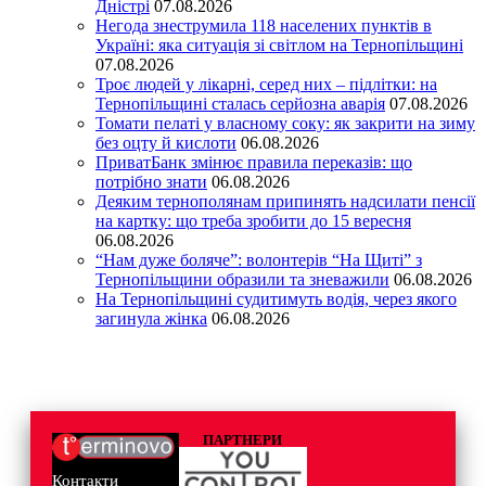
Дністрі
07.08.2026
Негода знеструмила 118 населених пунктів в
Україні: яка ситуація зі світлом на Тернопільщині
07.08.2026
Троє людей у лікарні, серед них – підлітки: на
Тернопільщині сталась серйозна аварія
07.08.2026
Томати пелаті у власному соку: як закрити на зиму
без оцту й кислоти
06.08.2026
ПриватБанк змінює правила переказів: що
потрібно знати
06.08.2026
Деяким тернополянам припинять надсилати пенсії
на картку: що треба зробити до 15 вересня
06.08.2026
“Нам дуже боляче”: волонтерів “На Щиті” з
Тернопільщини образили та зневажили
06.08.2026
На Тернопільщині судитимуть водія, через якого
загинула жінка
06.08.2026
ПАРТНЕРИ
Контакти