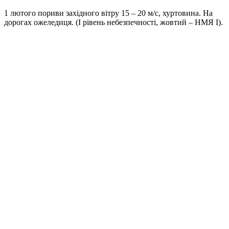
1 лютого пориви західного вітру 15 – 20 м/с, хуртовина. На
дорогах ожеледиця. (І рівень небезпечності, жовтий – НМЯ І).