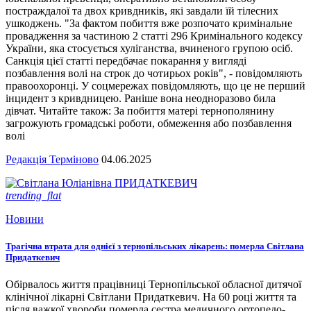
постраждалої та двох кривдників, які завдали їй тілесних
ушкоджень. "За фактом побиття вже розпочато кримінальне
провадження за частиною 2 статті 296 Кримінального кодексу
України, яка стосується хуліганства, вчиненого групою осіб.
Санкція цієї статті передбачає покарання у вигляді
позбавлення волі на строк до чотирьох років", - повідомляють
правоохоронці. У соцмережах повідомляють, що це не перший
інцидент з кривдницею. Раніше вона неодноразово била
дівчат. Читайте також: За побиття матері тернополянину
загрожують громадські роботи, обмеження або позбавлення
волі
Редакція Терміново
04.06.2025
trending_flat
Новини
Трагічна втрата для однієї з тернопільських лікарень: померла Світлана
Придаткевич
Обірвалось життя працівниці Тернопільської обласної дитячої
клінічної лікарні Світлани Придаткевич. На 60 році життя та
після важкої хвороби померла сестра медичного ортопедо-