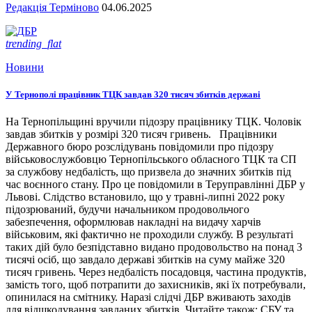
Редакція Терміново
04.06.2025
trending_flat
Новини
У Тернополі працівник ТЦК завдав 320 тисяч збитків державі
На Тернопільщині вручили підозру працівнику ТЦК. Чоловік
завдав збитків у розмірі 320 тисяч гривень. Працівники
Державного бюро розслідувань повідомили про підозру
військовослужбовцю Тернопільського обласного ТЦК та СП
за службову недбалість, що призвела до значних збитків під
час воєнного стану. Про це повідомили в Теруправлінні ДБР у
Львові. Слідство встановило, що у травні-липні 2022 року
підозрюваний, будучи начальником продовольчого
забезпечення, оформлював накладні на видачу харчів
військовим, які фактично не проходили службу. В результаті
таких дій було безпідставно видано продовольство на понад 3
тисячі осіб, що завдало державі збитків на суму майже 320
тисяч гривень. Через недбалість посадовця, частина продуктів,
замість того, щоб потрапити до захисників, які їх потребували,
опинилася на смітнику. Наразі слідчі ДБР вживають заходів
для відшкодування завданих збитків. Читайте також: СБУ та