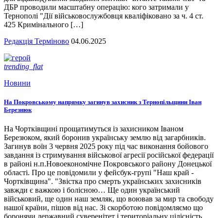
ДБР проводили масштабну операцію: кого затримали у
Тернополі "Дії військовослужбовця кваліфіковано за ч. 4 ст.
425 Кримінального […]
Редакція Терміново
04.06.2025
trending_flat
Новини
На Покровському напрямку загинув захисник з Тернопільщини Іван
Березнюк
На Чортківщині прощатимуться із захисником Іваном
Березюком, який боронив українську землю від загарбників.
Загинув воїн 3 червня 2025 року під час виконання бойового
завдання із стримування військової агресії російської федерації
в районі н.п.Новоекономічне Покровського району Донецької
області. Про це повідомили у фейсбук-групі "Наш край -
Чортківщина". "Звістка про смерть українських захисників
завжди є важкою і болісною… Ще один український
військовий, ще один наш земляк, що воював за мир та свободу
нашої країни, пішов від нас. Зі скорботою повідомляємо що
боронячи державний суверенітет і територіальну цілісність