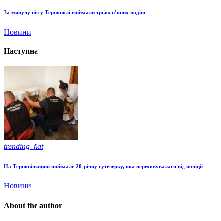
За минулу ніч у Тернополі впіймали трьох п’яних водіїв
Новини
Наступна
trending_flat
На Тернопільщині впіймали 20-річну сутенерку, яка переховувалася від поліції
Новини
About the author