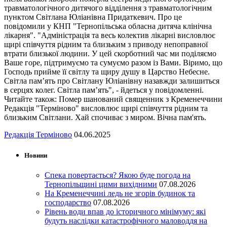
травматологічного дитячого відділення з травматологічним
пунктом Світлана Юліанівна Придаткевич. Про це
повідомили у КНП "Тернопільська обласна дитяча клінічна
лікарня". "Адміністрація та весь колектив лікарні висловлює
щирі співчуття рідним та близьким з приводу непоправної
втрати близької людини. У цей скорботний час ми поділяємо
Ваше горе, підтримуємо та сумуємо разом із Вами. Віримо, що
Господь прийме її світлу та щиру душу в Царство Небесне.
Світла пам’ять про Світлану Юліанівну назавжди залишиться
в серцях колег. Світла пам’ять", - йдеться у повідомленні.
Читайте також: Помер шанований священник з Кременеччини
Редакція "Терміново" висловлює щирі співчуття рідним та
близьким Світлани. Хай спочиває з миром. Вічна пам'ять.
Редакція Терміново
04.06.2025
Новини
Спека повертається? Якою буде погода на
Тернопільщині цими вихідними
07.08.2026
На Кременеччині ледь не згорів будинок та
господарство
07.08.2026
Рівень води впав до історичного мінімуму: які
будуть наслідки катастрофічного маловоддя на