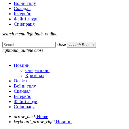
Воїни тилу
Скандал
Інтерв’ю
Файні люди
Співпраця
search
menu
lightbulb_outline
close
search
Search
lightbulb_outline
close
Новини
Оперативно
Кримінал
Освіта
Воїни тилу
Скандал
Інтерв’ю
Файні люди
Співпраця
arrow_back
Home
keyboard_arrow_right
Новини