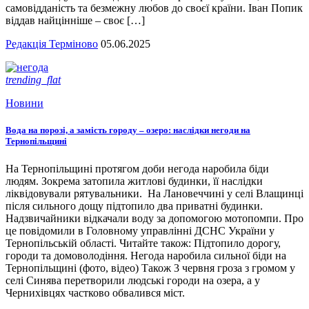
самовідданість та безмежну любов до своєї країни. Іван Попик
віддав найцінніше – своє […]
Редакція Терміново
05.06.2025
trending_flat
Новини
Вода на порозі, а замість городу – озеро: наслідки негоди на
Тернопільщині
На Тернопільщині протягом доби негода наробила біди
людям. Зокрема затопила житлові будинки, її наслідки
ліквідовували рятувальники. На Лановеччині у селі Влащинці
після сильного дощу підтопило два приватні будинки.
Надзвичайники відкачали воду за допомогою мотопомпи. Про
це повідомили в Головному управлінні ДСНС України у
Тернопільській області. Читайте також: Підтопило дорогу,
городи та домоволодіння. Негода наробила сильної біди на
Тернопільщині (фото, відео) Також 3 червня гроза з громом у
селі Синява перетворили людські городи на озера, а у
Чернихівцях частково обвалився міст.