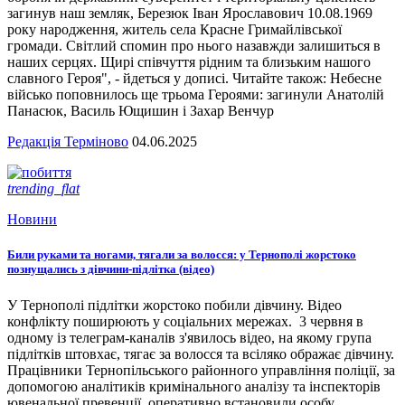
загинув наш земляк, Березюк Іван Ярославович 10.08.1969
року народження, житель села Красне Гримайлівської
громади. Світлий спомин про нього назавжди залишиться в
наших серцях. Щирі співчуття рідним та близьким нашого
славного Героя", - йдеться у дописі. Читайте також: Небесне
військо поповнилось ще трьома Героями: загинули Анатолій
Панасюк, Василь Ющишин і Захар Венчур
Редакція Терміново
04.06.2025
trending_flat
Новини
Били руками та ногами, тягали за волосся: у Тернополі жорстоко
познущались з дівчини-підлітка (відео)
У Тернополі підлітки жорстоко побили дівчину. Відео
конфлікту поширюють у соціальних мережах. 3 червня в
одному із телеграм-каналів з'явилось відео, на якому група
підлітків штовхає, тягає за волосся та всіляко ображає дівчину.
Працівники Тернопільського районного управління поліції, за
допомогою аналітиків кримінального аналізу та інспекторів
ювенальної превенції, оперативно встановили особу