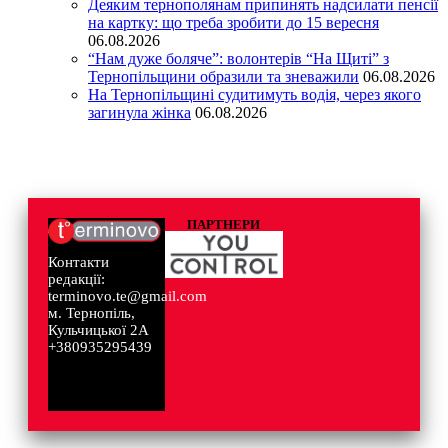
Деяким тернополянам припинять надсилати пенсії
на картку: що треба зробити до 15 вересня
06.08.2026
“Нам дуже боляче”: волонтерів “На Щиті” з
Тернопільщини образили та зневажили
06.08.2026
На Тернопільщині судитимуть водія, через якого
загинула жінка
06.08.2026
ПАРТНЕРИ
Контакти
редакції:
terminovo.te@gmail.com
м. Тернопіль,
Кульчицької 2А
+380935295439