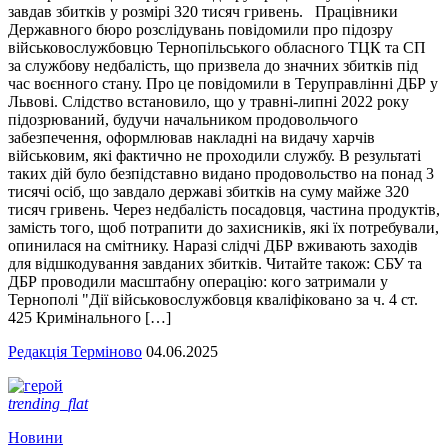
завдав збитків у розмірі 320 тисяч гривень. Працівники
Державного бюро розслідувань повідомили про підозру
військовослужбовцю Тернопільського обласного ТЦК та СП
за службову недбалість, що призвела до значних збитків під
час воєнного стану. Про це повідомили в Теруправлінні ДБР у
Львові. Слідство встановило, що у травні-липні 2022 року
підозрюваний, будучи начальником продовольчого
забезпечення, оформлював накладні на видачу харчів
військовим, які фактично не проходили службу. В результаті
таких дій було безпідставно видано продовольство на понад 3
тисячі осіб, що завдало державі збитків на суму майже 320
тисяч гривень. Через недбалість посадовця, частина продуктів,
замість того, щоб потрапити до захисників, які їх потребували,
опинилася на смітнику. Наразі слідчі ДБР вживають заходів
для відшкодування завданих збитків. Читайте також: СБУ та
ДБР проводили масштабну операцію: кого затримали у
Тернополі "Дії військовослужбовця кваліфіковано за ч. 4 ст.
425 Кримінального […]
Редакція Терміново
04.06.2025
trending_flat
Новини