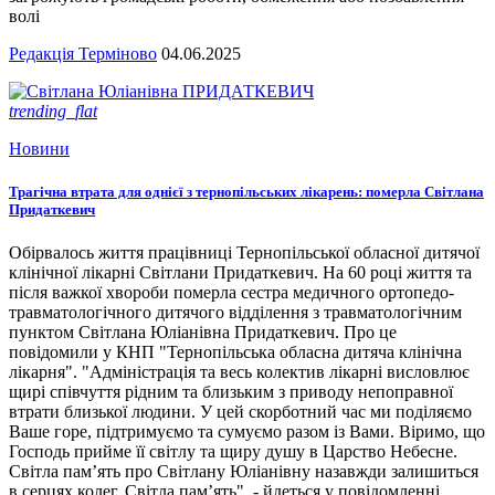
волі
Редакція Терміново
04.06.2025
trending_flat
Новини
Трагічна втрата для однієї з тернопільських лікарень: померла Світлана
Придаткевич
Обірвалось життя працівниці Тернопільської обласної дитячої
клінічної лікарні Світлани Придаткевич. На 60 році життя та
після важкої хвороби померла сестра медичного ортопедо-
травматологічного дитячого відділення з травматологічним
пунктом Світлана Юліанівна Придаткевич. Про це
повідомили у КНП "Тернопільська обласна дитяча клінічна
лікарня". "Адміністрація та весь колектив лікарні висловлює
щирі співчуття рідним та близьким з приводу непоправної
втрати близької людини. У цей скорботний час ми поділяємо
Ваше горе, підтримуємо та сумуємо разом із Вами. Віримо, що
Господь прийме її світлу та щиру душу в Царство Небесне.
Світла пам’ять про Світлану Юліанівну назавжди залишиться
в серцях колег. Світла пам’ять", - йдеться у повідомленні.