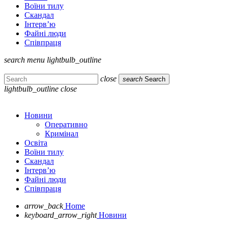
Воїни тилу
Скандал
Інтерв’ю
Файні люди
Співпраця
search
menu
lightbulb_outline
close
search
Search
lightbulb_outline
close
Новини
Оперативно
Кримінал
Освіта
Воїни тилу
Скандал
Інтерв’ю
Файні люди
Співпраця
arrow_back
Home
keyboard_arrow_right
Новини