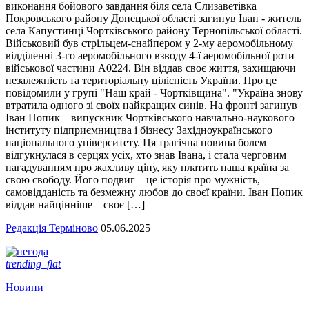
виконання бойового завдання біля села Єлизаветівка
Покровського району Донецької області загинув Іван - житель
села Капустинці Чортківського району Тернопільської області.
Військовий був стрільцем-снайпером у 2-му аеромобільному
відділенні 3-го аеромобільного взводу 4-ї аеромобільної роти
військової частини А0224. Він віддав своє життя, захищаючи
незалежність та територіальну цілісність України. Про це
повідомили у групі "Наш край - Чортківщина". "Україна знову
втратила одного зі своїх найкращих синів. На фронті загинув
Іван Попик – випускник Чортківського навчально-наукового
інституту підприємництва і бізнесу Західноукраїнського
національного університету. Ця трагічна новина болем
відгукнулася в серцях усіх, хто знав Івана, і стала черговим
нагадуванням про жахливу ціну, яку платить наша країна за
свою свободу. Його подвиг – це історія про мужність,
самовідданість та безмежну любов до своєї країни. Іван Попик
віддав найцінніше – своє […]
Редакція Терміново
05.06.2025
trending_flat
Новини