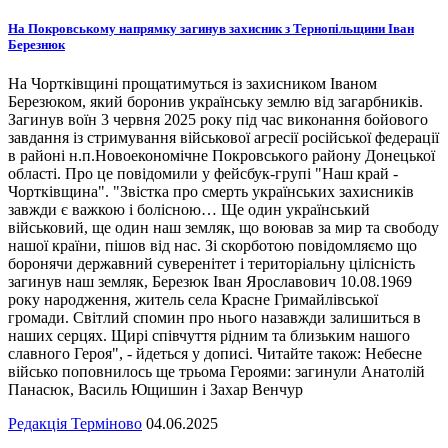
На Покровському напрямку загинув захисник з Тернопільщини Іван
Березнюк
На Чортківщині прощатимуться із захисником Іваном
Березюком, який боронив українську землю від загарбників.
Загинув воїн 3 червня 2025 року під час виконання бойового
завдання із стримування військової агресії російської федерації
в районі н.п.Новоекономічне Покровського району Донецької
області. Про це повідомили у фейсбук-групі "Наш край -
Чортківщина". "Звістка про смерть українських захисників
завжди є важкою і болісною… Ще один український
військовий, ще один наш земляк, що воював за мир та свободу
нашої країни, пішов від нас. Зі скорботою повідомляємо що
боронячи державний суверенітет і територіальну цілісність
загинув наш земляк, Березюк Іван Ярославович 10.08.1969
року народження, житель села Красне Гримайлівської
громади. Світлий спомин про нього назавжди залишиться в
наших серцях. Щирі співчуття рідним та близьким нашого
славного Героя", - йдеться у дописі. Читайте також: Небесне
військо поповнилось ще трьома Героями: загинули Анатолій
Панасюк, Василь Ющишин і Захар Венчур
Редакція Терміново
04.06.2025