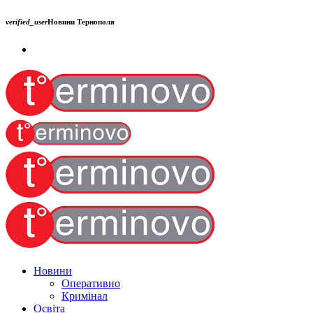
verified_user
Новини Тернополя
Новини
Оперативно
Кримінал
Освіта