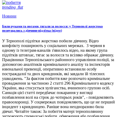
trending_flat
Новини
Били руками та ногами, тягали за волосся: у Тернополі жорстоко
познущались з дівчини-підлітка (відео)
У Тернополі підлітки жорстоко побили дівчину. Відео
конфлікту поширюють у соціальних мережах. 3 червня в
одному із телеграм-каналів з'явилось відео, на якому група
підлітків штовхає, тягає за волосся та всіляко ображає дівчину.
Працівники Тернопільського районного управління поліції, за
допомогою аналітиків кримінального аналізу та інспекторів
ювенальної превенції, оперативно встановили особу
постраждалої та двох кривдників, які завдали їй тілесних
ушкоджень. "За фактом побиття вже розпочато кримінальне
провадження за частиною 2 статті 296 Кримінального кодексу
України, яка стосується хуліганства, вчиненого групою осіб.
Санкція цієї статті передбачає покарання у вигляді
позбавлення волі на строк до чотирьох років", - повідомляють
правоохоронці. У соцмережах повідомляють, що це не перший
інцидент з кривдницею. Раніше вона неодноразово била
дівчат. Читайте також: За побиття матері тернополянину
загрожують громадські роботи, обмеження або позбавлення