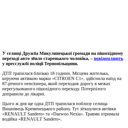
У селищі Дружба Микулинецької громади на пішохідному
переході авто збило старенького чоловіка, –
повідомляють
у пресслужбі поліції Тернопільщини.
ДТП трапилася близько 18 години. Місцева жителька,
керуючи автівкою марки «CITROEN C1», здійснила наїзд на
87-річного пенсіонера, який переходив дорогу в межах
нерегульованого пішохідного переходу. Потерпілого
доправили до лікарні.
Цього ж дня ще одна ДТП трапилася поблизу селища
Вишнівець Кременецького району. Тут зіткнулися автівки
«RENAULT Sandero» та «Daewoo Nexia». Травми отримала
водійка «RENAULT Sandero».