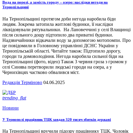
Вода на порозі, а замість городу – озеро: наслідки негоди на
Тернопільщині
На Тернопільщині протягом доби негода наробила біди
людям. Зокрема затопила житлові будинки, її наслідки
ліквідовували рятувальники. На Лановеччині у селі Влащинці
після сильного дощу підтопило два приватні будинки.
Надзвичайники відкачали воду за допомогою мотопомпи. Про
це повідомили в Головному управлінні ДСНС України у
Тернопільській області. Читайте також: Підтопило дорогу,
городи та домоволодіння. Негода наробила сильної біди на
Тернопільщині (фото, відео) Також 3 червня гроза з громом у
селі Синява перетворили людські городи на озера, а у
Чернихівцях частково обвалився міст.
Редакція Терміново
04.06.2025
trending_flat
Новини
У Тернополі працівник ТЦК завдав 320 тисяч збитків державі
На Тернопільщині вручили підозру працівнику ТЦК. Чоловік