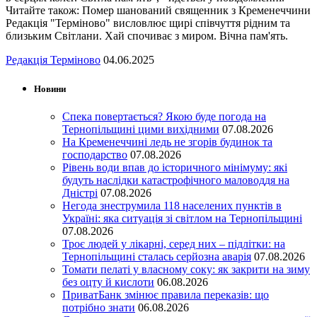
Читайте також: Помер шанований священник з Кременеччини
Редакція "Терміново" висловлює щирі співчуття рідним та
близьким Світлани. Хай спочиває з миром. Вічна пам'ять.
Редакція Терміново
04.06.2025
Новини
Спека повертається? Якою буде погода на
Тернопільщині цими вихідними
07.08.2026
На Кременеччині ледь не згорів будинок та
господарство
07.08.2026
Рівень води впав до історичного мінімуму: які
будуть наслідки катастрофічного маловоддя на
Дністрі
07.08.2026
Негода знеструмила 118 населених пунктів в
Україні: яка ситуація зі світлом на Тернопільщині
07.08.2026
Троє людей у лікарні, серед них – підлітки: на
Тернопільщині сталась серйозна аварія
07.08.2026
Томати пелаті у власному соку: як закрити на зиму
без оцту й кислоти
06.08.2026
ПриватБанк змінює правила переказів: що
потрібно знати
06.08.2026