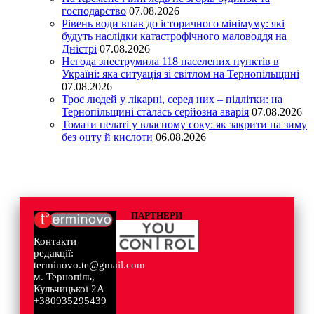
господарство
07.08.2026
Рівень води впав до історичного мінімуму: які
будуть наслідки катастрофічного маловоддя на
Дністрі
07.08.2026
Негода знеструмила 118 населених пунктів в
Україні: яка ситуація зі світлом на Тернопільщині
07.08.2026
Троє людей у лікарні, серед них – підлітки: на
Тернопільщині сталась серйозна аварія
07.08.2026
Томати пелаті у власному соку: як закрити на зиму
без оцту й кислоти
06.08.2026
ПАРТНЕРИ
Контакти
редакції:
terminovo.te@gmail.com
м. Тернопіль,
Кульчицької 2А
+380935295439