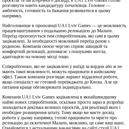
проєктів та багаторічного досвіду, в UA1 Lviv Games готові
розглянути навіть кандидатуру початківця. Головне —
амбітність, готовність та бажання розвиватися в цьому
напрямку.
Найголовніше в пропозиції UA1 Lviv Games — це можливість
працевлаштування з подальшою релокацією до Мальти.
Переїзд пропонується тим співробітникам, які самі в цьому
зацікавлені. За необхідності можливий переїзд разом з
родиною. Компанія своєю чергою сприяє швидкій та
комфортній релокації, допомагає з пошуками житла,
адаптацією на новому місці тощо.
Співробітники, які не зацікавлені у виїзді за кордон або ж не
мають такої можливості, можуть працювати в київському
офісі. Також компанія розглядає варіант віддаленої роботи,
якщо спеціаліст не готовий переїжджати до Києва. Але це
питання краще обговорювати індивідуально.
Компанія UA1 Lviv Games зацікавлена в якнайшвидшому
наймі нових співробітників, оскільки просто зараз в розробці
знаходиться декілька великих проєктів, для реалізації яких і
необхідне розширення штату. Тому якщо ви маєте досвід
роботи у цьому напрямку, готові працювати та мрієте про
релокацію до екзотичної Мальти, можливо, це саме ваш шанс.
Ознайомтеся з актуальними вакансіями на сайті студії UA1