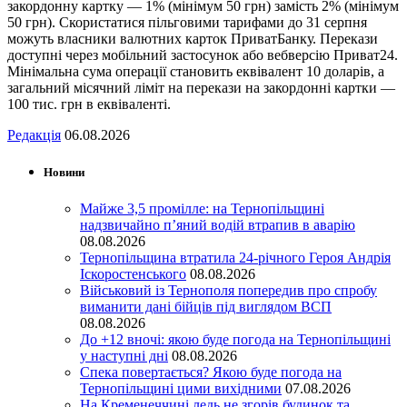
закордонну картку — 1% (мінімум 50 грн) замість 2% (мінімум
50 грн). Скористатися пільговими тарифами до 31 серпня
можуть власники валютних карток ПриватБанку. Перекази
доступні через мобільний застосунок або вебверсію Приват24.
Мінімальна сума операції становить еквівалент 10 доларів, а
загальний місячний ліміт на перекази на закордонні картки —
100 тис. грн в еквіваленті.
Редакція
06.08.2026
Новини
Майже 3,5 промілле: на Тернопільщині
надзвичайно п’яний водій втрапив в аварію
08.08.2026
Тернопільщина втратила 24-річного Героя Андрія
Іскоростенського
08.08.2026
Військовий із Тернополя попередив про спробу
виманити дані бійців під виглядом ВСП
08.08.2026
До +12 вночі: якою буде погода на Тернопільщині
у наступні дні
08.08.2026
Спека повертається? Якою буде погода на
Тернопільщині цими вихідними
07.08.2026
На Кременеччині ледь не згорів будинок та