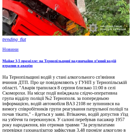
trending_flat
Новини
Майже 3,5 промілле: на Тернопільщині надзвичайно п’яний водій
втрапив в аварію
На Тернопільщині водій у стані алкогольного сп'яніння
вчинив ДТП. Про це повідомляють у ГУНП у Тернопільській
області. "Аварія трапилася 8 серпня близько 11:00 в селі
Скоморохи. На місце події виїжджала слідчо-оперативна
група відділу поліції №2 Тернополя. за попередньою
інформацією, водій автомобіля ВАЗ 2108 не зупинився на
вимогу співробітників групи реагування патрульної поліції та
почав тікати," - йдеться у заяві. Втікаючи, водій допустив з'їзд
на узбіччя та перекинувся. У салоні перебував пасажир 1957
року народження, він отримав травми "За результатами
перевірки газоаналізатор зафіксував 3,48 проміле алкоголю в