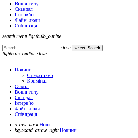
Воїни тилу
Скандал
Інтерв’ю
Файні люди
Співпраця
search
menu
lightbulb_outline
close
search
Search
lightbulb_outline
close
Новини
Оперативно
Кримінал
Освіта
Воїни тилу
Скандал
Інтерв’ю
Файні люди
Співпраця
arrow_back
Home
keyboard_arrow_right
Новини