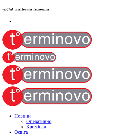
verified_user
Новини Тернополя
Новини
Оперативно
Кримінал
Освіта