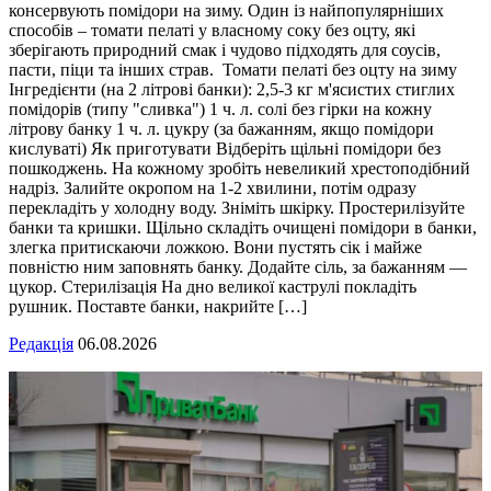
консервують помідори на зиму. Один із найпопулярніших
способів – томати пелаті у власному соку без оцту, які
зберігають природний смак і чудово підходять для соусів,
пасти, піци та інших страв. Томати пелаті без оцту на зиму
Інгредієнти (на 2 літрові банки): 2,5-3 кг м'ясистих стиглих
помідорів (типу "сливка") 1 ч. л. солі без гірки на кожну
літрову банку 1 ч. л. цукру (за бажанням, якщо помідори
кислуваті) Як приготувати Відберіть щільні помідори без
пошкоджень. На кожному зробіть невеликий хрестоподібний
надріз. Залийте окропом на 1-2 хвилини, потім одразу
перекладіть у холодну воду. Зніміть шкірку. Простерилізуйте
банки та кришки. Щільно складіть очищені помідори в банки,
злегка притискаючи ложкою. Вони пустять сік і майже
повністю ним заповнять банку. Додайте сіль, за бажанням —
цукор. Стерилізація На дно великої каструлі покладіть
рушник. Поставте банки, накрийте […]
Редакція
06.08.2026