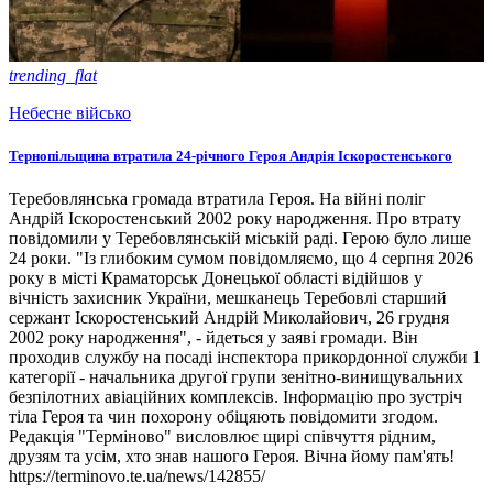
trending_flat
Небесне військо
Тернопільщина втратила 24-річного Героя Андрія Іскоростенського
Теребовлянська громада втратила Героя. На війні поліг
Андрій Іскоростенський 2002 року народження. Про втрату
повідомили у Теребовлянській міській раді. Герою було лише
24 роки. "Із глибоким сумом повідомляємо, що 4 серпня 2026
року в місті Краматорськ Донецької області відійшов у
вічність захисник України, мешканець Теребовлі старший
сержант Іскоростенський Андрій Миколайович, 26 грудня
2002 року народження", - йдеться у заяві громади. Він
проходив службу на посаді інспектора прикордонної служби 1
категорії - начальника другої групи зенітно-винищувальних
безпілотних авіаційних комплексів. Інформацію про зустріч
тіла Героя та чин похорону обіцяють повідомити згодом.
Редакція "Терміново" висловлює щирі співчуття рідним,
друзям та усім, хто знав нашого Героя. Вічна йому пам'ять!
https://terminovo.te.ua/news/142855/