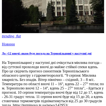
trending_flat
Новини
До +12 вночі: якою буде погода на Тернопільщині у наступні дні
На Тернопільщині у наступні дні очікується мінлива погода -
від суттєвої прохолоди вночі до майже стійкої спеки вдень.
Про це свідчить прогноз синоптиків Тернопільського
обласного центру з гідрометеорології. "9 серпня: Мінлива
хмарність. Без опадів. Вітер північно – східний, 3 – 8 м/с.
Температура по області вночі 11 – 16°, вдень 22 – 27° тепла; по
м. Тернополю вночі 12 – 14°, вдень 25 – 27° тепла", - йдеться у
прогнозі. 10 серпня температура вночі буде від 12 до 17, вдень
- 26-31 градус тепла. 11 серпня вночі буде від 15 до 20, а вдень
стовпчики термометрів підніматимуться від 25 до 30 градусів
тепла. https://terminovo.te.ua/news/142953/