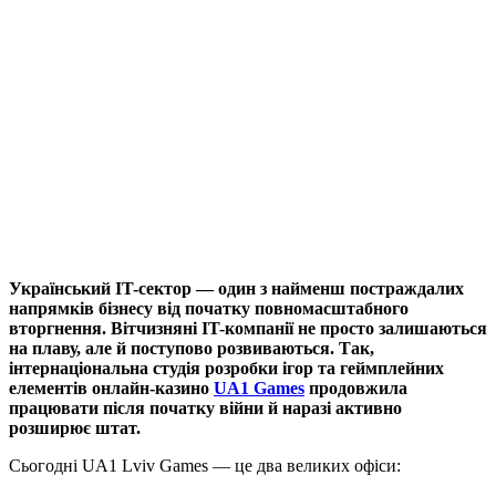
Український IT-сектор — один з найменш постраждалих
напрямків бізнесу від початку повномасштабного
вторгнення. Вітчизняні IT-компанії не просто залишаються
на плаву, але й поступово розвиваються. Так,
інтернаціональна студія розробки ігор та геймплейних
елементів онлайн-казино
UA1 Games
продовжила
працювати після початку війни й наразі активно
розширює штат.
Сьогодні UA1 Lviv Games — це два великих офіси: