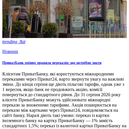
trending_flat
Новини
ПриватБанк змінює правила переказів: що потрібно знати
Клієнтам ПриватБанку, які користуються міжнародними
переказами через Приват24, варто звернути увагу на важливі
зміни. До кінця серпня ще діють пільгові тарифи, однак уже з
1 вересня, якщо банк не продовжить акцію, комісії
повернуться до стандартного рівня. До 31 серпня 2026 року
клієнти ПриватБанку можуть здійснювати міжнародні
перекази за зниженими тарифами. Акція поширюється на
перекази між картками через Приват24, повідомляється на
сайті банку. Наразі діють такі умови: переказ із картки
іноземного банку на картку ПриватБанку — 1% замість
стандартних 1,5%; переказ із валютної картки ПриватБанку на