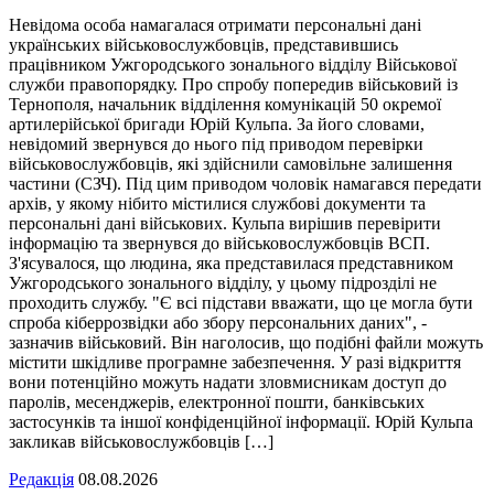
Невідома особа намагалася отримати персональні дані
українських військовослужбовців, представившись
працівником Ужгородського зонального відділу Військової
служби правопорядку. Про спробу попередив військовий із
Тернополя, начальник відділення комунікацій 50 окремої
артилерійської бригади Юрій Кульпа. За його словами,
невідомий звернувся до нього під приводом перевірки
військовослужбовців, які здійснили самовільне залишення
частини (СЗЧ). Під цим приводом чоловік намагався передати
архів, у якому нібито містилися службові документи та
персональні дані військових. Кульпа вирішив перевірити
інформацію та звернувся до військовослужбовців ВСП.
З'ясувалося, що людина, яка представилася представником
Ужгородського зонального відділу, у цьому підрозділі не
проходить службу. "Є всі підстави вважати, що це могла бути
спроба кіберрозвідки або збору персональних даних", -
зазначив військовий. Він наголосив, що подібні файли можуть
містити шкідливе програмне забезпечення. У разі відкриття
вони потенційно можуть надати зловмисникам доступ до
паролів, месенджерів, електронної пошти, банківських
застосунків та іншої конфіденційної інформації. Юрій Кульпа
закликав військовослужбовців […]
Редакція
08.08.2026