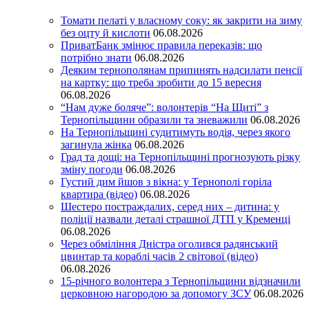
Томати пелаті у власному соку: як закрити на зиму
без оцту й кислоти
06.08.2026
ПриватБанк змінює правила переказів: що
потрібно знати
06.08.2026
Деяким тернополянам припинять надсилати пенсії
на картку: що треба зробити до 15 вересня
06.08.2026
“Нам дуже боляче”: волонтерів “На Щиті” з
Тернопільщини образили та зневажили
06.08.2026
На Тернопільщині судитимуть водія, через якого
загинула жінка
06.08.2026
Град та дощі: на Тернопільщині прогнозують різку
зміну погоди
06.08.2026
Густий дим йшов з вікна: у Тернополі горіла
квартира (відео)
06.08.2026
Шестеро постраждалих, серед них – дитина: у
поліції назвали деталі страшної ДТП у Кременці
06.08.2026
Через обміління Дністра оголився радянський
цвинтар та кораблі часів 2 світової (відео)
06.08.2026
15-річного волонтера з Тернопільщини відзначили
церковною нагородою за допомогу ЗСУ
06.08.2026