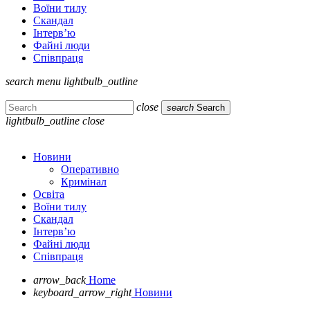
Воїни тилу
Скандал
Інтерв’ю
Файні люди
Співпраця
search
menu
lightbulb_outline
close
search
Search
lightbulb_outline
close
Новини
Оперативно
Кримінал
Освіта
Воїни тилу
Скандал
Інтерв’ю
Файні люди
Співпраця
arrow_back
Home
keyboard_arrow_right
Новини