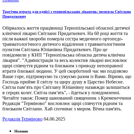
Трагічна втрата для однієї з тернопільських лікарень: померла Світлана
Придаткевич
Обірвалось життя працівниці Тернопільської обласної дитячої
клінічної лікарні Світлани Придаткевич. На 60 році життя та
після важкої хвороби померла сестра медичного ортопедо-
травматологічного дитячого відділення з травматологічним
пунктом Світлана Юліанівна Придаткевич. Про це
повідомили у КНП "Тернопільська обласна дитяча клінічна
лікарня". "Адміністрація та весь колектив лікарні висловлює
щирі співчуття рідним та близьким з приводу непоправної
втрати близької людини. У цей скорботний час ми поділяємо
Ваше горе, підтримуємо та сумуємо разом із Вами. Віримо, що
Господь прийме її світлу та щиру душу в Царство Небесне.
Світла пам’ять про Світлану Юліанівну назавжди залишиться
в серцях колег. Світла пам’ять", - йдеться у повідомленні.
Читайте також: Помер шанований священник з Кременеччини
Редакція "Терміново" висловлює щирі співчуття рідним та
близьким Світлани. Хай спочиває з миром. Вічна пам'ять.
Редакція Терміново
04.06.2025
Новини