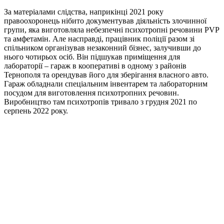
За матеріалами слідства, наприкінці 2021 року
правоохоронець нібито документував діяльність злочинної
групи, яка виготовляла небезпечні психотропні речовини PVP
та амфетамін. Але насправді, працівник поліції разом зі
спільником організував незаконний бізнес, залучивши до
нього чотирьох осіб. Він підшукав приміщення для
лабораторії – гараж в кооперативі в одному з районів
Тернополя та орендував його для зберігання власного авто.
Гараж обладнали спеціальним інвентарем та лабораторним
посудом для виготовлення психотропних речовин.
Виробництво там психотропів тривало з грудня 2021 по
серпень 2022 року.