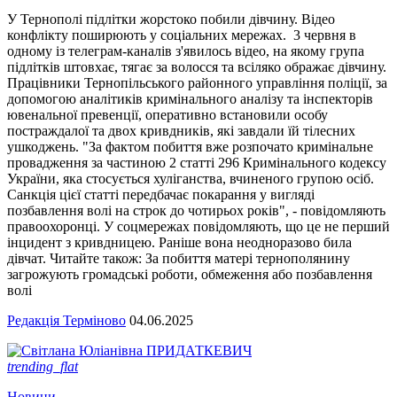
У Тернополі підлітки жорстоко побили дівчину. Відео
конфлікту поширюють у соціальних мережах. 3 червня в
одному із телеграм-каналів з'явилось відео, на якому група
підлітків штовхає, тягає за волосся та всіляко ображає дівчину.
Працівники Тернопільського районного управління поліції, за
допомогою аналітиків кримінального аналізу та інспекторів
ювенальної превенції, оперативно встановили особу
постраждалої та двох кривдників, які завдали їй тілесних
ушкоджень. "За фактом побиття вже розпочато кримінальне
провадження за частиною 2 статті 296 Кримінального кодексу
України, яка стосується хуліганства, вчиненого групою осіб.
Санкція цієї статті передбачає покарання у вигляді
позбавлення волі на строк до чотирьох років", - повідомляють
правоохоронці. У соцмережах повідомляють, що це не перший
інцидент з кривдницею. Раніше вона неодноразово била
дівчат. Читайте також: За побиття матері тернополянину
загрожують громадські роботи, обмеження або позбавлення
волі
Редакція Терміново
04.06.2025
trending_flat
Новини