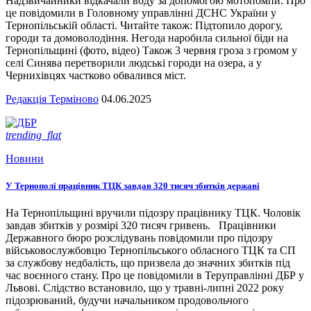
Надзвичайники відкачали воду за допомогою мотопомпи. Про
це повідомили в Головному управлінні ДСНС України у
Тернопільській області. Читайте також: Підтопило дорогу,
городи та домоволодіння. Негода наробила сильної біди на
Тернопільщині (фото, відео) Також 3 червня гроза з громом у
селі Синява перетворили людські городи на озера, а у
Чернихівцях частково обвалився міст.
Редакція Терміново
04.06.2025
trending_flat
Новини
У Тернополі працівник ТЦК завдав 320 тисяч збитків державі
На Тернопільщині вручили підозру працівнику ТЦК. Чоловік
завдав збитків у розмірі 320 тисяч гривень. Працівники
Державного бюро розслідувань повідомили про підозру
військовослужбовцю Тернопільського обласного ТЦК та СП
за службову недбалість, що призвела до значних збитків під
час воєнного стану. Про це повідомили в Теруправлінні ДБР у
Львові. Слідство встановило, що у травні-липні 2022 року
підозрюваний, будучи начальником продовольчого