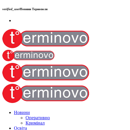
verified_user
Новини Тернополя
Новини
Оперативно
Кримінал
Освіта