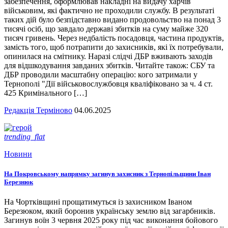
забезпечення, оформлював накладні на видачу харчів
військовим, які фактично не проходили службу. В результаті
таких дій було безпідставно видано продовольство на понад 3
тисячі осіб, що завдало державі збитків на суму майже 320
тисяч гривень. Через недбалість посадовця, частина продуктів,
замість того, щоб потрапити до захисників, які їх потребували,
опинилася на смітнику. Наразі слідчі ДБР вживають заходів
для відшкодування завданих збитків. Читайте також: СБУ та
ДБР проводили масштабну операцію: кого затримали у
Тернополі "Дії військовослужбовця кваліфіковано за ч. 4 ст.
425 Кримінального […]
Редакція Терміново
04.06.2025
trending_flat
Новини
На Покровському напрямку загинув захисник з Тернопільщини Іван
Березнюк
На Чортківщині прощатимуться із захисником Іваном
Березюком, який боронив українську землю від загарбників.
Загинув воїн 3 червня 2025 року під час виконання бойового