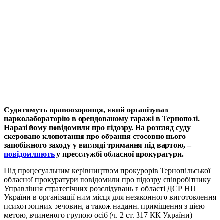
Судитимуть правоохоронця, який організував
нарколабораторію в орендованому гаражі в Тернополі.
Наразі йому повідомили про підозру. На розгляд суду
скеровано клопотання про обрання стосовно нього
запобіжного заходу у вигляді тримання під вартою, –
повідомляють
у пресслужбі обласної прокуратури.
Під процесуальним керівництвом прокурорів Тернопільської
обласної прокуратури повідомили про підозру співробітнику
Управління стратегічних розслідувань в області ДСР НП
України в організації ним місця для незаконного виготовлення
психотропних речовин, а також наданні приміщення з цією
метою, вчиненого групою осіб (ч. 2 ст. 317 КК України).