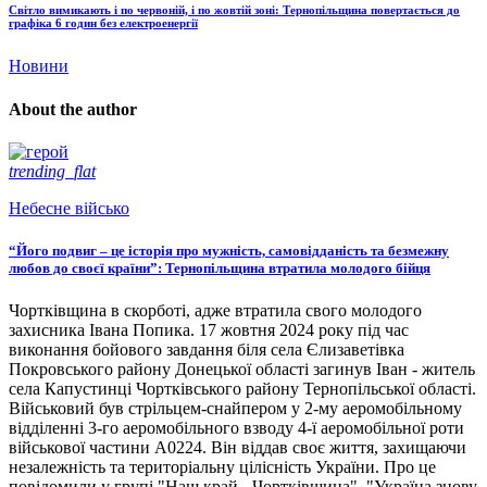
Світло вимикають і по червоній, і по жовтій зоні: Тернопільщина повертається до
графіка 6 годин без електроенергії
Новини
About the author
trending_flat
Небесне військо
“Його подвиг – це історія про мужність, самовідданість та безмежну
любов до своєї країни”: Тернопільщина втратила молодого бійця
Чортківщина в скорботі, адже втратила свого молодого
захисника Івана Попика. 17 жовтня 2024 року під час
виконання бойового завдання біля села Єлизаветівка
Покровського району Донецької області загинув Іван - житель
села Капустинці Чортківського району Тернопільської області.
Військовий був стрільцем-снайпером у 2-му аеромобільному
відділенні 3-го аеромобільного взводу 4-ї аеромобільної роти
військової частини А0224. Він віддав своє життя, захищаючи
незалежність та територіальну цілісність України. Про це
повідомили у групі "Наш край - Чортківщина". "Україна знову