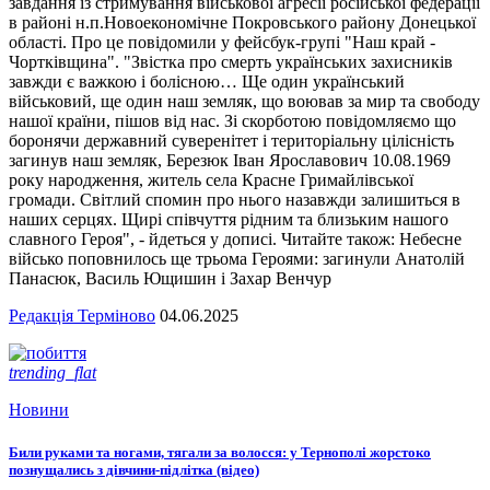
завдання із стримування військової агресії російської федерації
в районі н.п.Новоекономічне Покровського району Донецької
області. Про це повідомили у фейсбук-групі "Наш край -
Чортківщина". "Звістка про смерть українських захисників
завжди є важкою і болісною… Ще один український
військовий, ще один наш земляк, що воював за мир та свободу
нашої країни, пішов від нас. Зі скорботою повідомляємо що
боронячи державний суверенітет і територіальну цілісність
загинув наш земляк, Березюк Іван Ярославович 10.08.1969
року народження, житель села Красне Гримайлівської
громади. Світлий спомин про нього назавжди залишиться в
наших серцях. Щирі співчуття рідним та близьким нашого
славного Героя", - йдеться у дописі. Читайте також: Небесне
військо поповнилось ще трьома Героями: загинули Анатолій
Панасюк, Василь Ющишин і Захар Венчур
Редакція Терміново
04.06.2025
trending_flat
Новини
Били руками та ногами, тягали за волосся: у Тернополі жорстоко
познущались з дівчини-підлітка (відео)