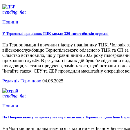
trending_flat
Новини
У Тернополі працівник ТЦК завдав 320 тисяч збитків державі
На Тернопільщині вручили підозру працівнику ТЦК. Чоловік за
військовослужбовцю Тернопільського обласного ТЦК та СП за сл
Слідство встановило, що у травні-липні 2022 року підозрювани
проходили службу. В результаті таких дій було безпідставно вид
посадовця, частина продуктів, замість того, щоб потрапити до з
Читайте також: СБУ та ДБР проводили масштабну операцію: кого
Редакція Терміново
04.06.2025
trending_flat
Новини
На Покровському напрямку загинув захисник з Тернопільщини Іван Бере
На Чортківщині прощатимуться із захисником Іваном Березюком,