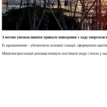
З метою унеможливити тривале виведення з ладу енергосисте
Їх призначення – убезпечити основні станції, сформувати крити
Мініелектростанції допомагатимуть постачати воду і тепло у на