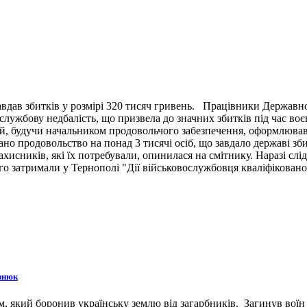
вдав збитків у розмірі 320 тисяч гривень. Працівники Державн
ужбову недбалість, що призвела до значних збитків під час воє
й, будучи начальником продовольчого забезпечення, оформлював 
ано продовольство на понад 3 тисячі осіб, що завдало державі зб
ахисників, які їх потребували, опинилася на смітнику. Наразі сл
 затримали у Тернополі "Дії військовослужбовця кваліфіковано 
знюк
 який боронив українську землю від загарбників. Загинув воїн 3