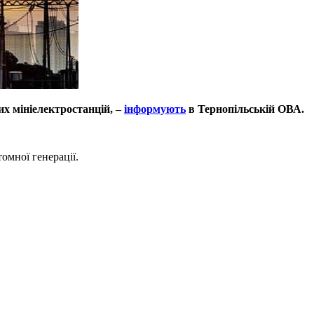
их мініелектростанцій, –
інформують
в Тернопільській ОВА.
омної генерації.