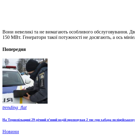
Вони невеликі та не вимагають особливого обслуговування. Два
150 МВт. Генератори такої потужності не досягають, а ось міні
Попередня
trending_flat
На Тернопільщині 29-річний п’яний водій пропонував 2 тис грн хабара поліцейському
Новини