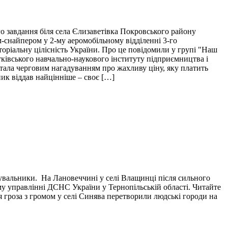
о завдання біля села Єлизаветівка Покровського району
м-снайпером у 2-му аеромобільному відділенні 3-го
торіальну цілісність України. Про це повідомили у групі "Наш
тківського навчально-наукового інституту підприємництва і
і стала черговим нагадуванням про жахливу ціну, яку платить
пик віддав найцінніше – своє […]
тувальники. На Лановеччині у селі Влащинці після сильного
у управлінні ДСНС України у Тернопільській області. Читайте
я гроза з громом у селі Синява перетворили людські городи на