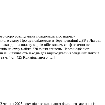
ого бюро розслідувань повідомили про підозру
нного стану. Про це повідомили в Теруправлінні ДБР у Львові.
накладні на видачу харчів військовим, які фактично не
итків на суму майже 320 тисяч гривень. Через недбалість
ідчі ДБР вживають заходів для відшкодування завданих збитків.
за ч. 4 ст. 425 Кримінального […]
 червня 2025 року під час виконання бойового завдання із