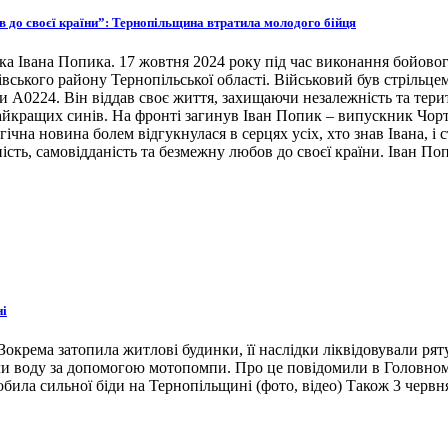
ов до своєї країни”: Тернопільщина втратила молодого бійця
ка Івана Попика. 17 жовтня 2024 року під час виконання бойовог
івського району Тернопільської області. Військовий був стрільце
ни А0224. Він віддав своє життя, захищаючи незалежність та тери
 найкращих синів. На фронті загинув Іван Попик – випускник Чор
гічна новина болем відгукнулася в серцях усіх, хто знав Івана, 
ість, самовідданість та безмежну любов до своєї країни. Іван По
ні
окрема затопила житлові будинки, її наслідки ліквідовували ря
ли воду за допомогою мотопомпи. Про це повідомили в Головном
била сильної біди на Тернопільщині (фото, відео) Також 3 червн