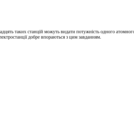
дцять таких станцій можуть видати потужність одного атомного 
електростанції добре впораються з цим завданням.