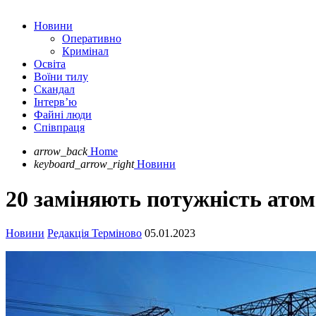
Новини
Оперативно
Кримінал
Освіта
Воїни тилу
Скандал
Інтерв’ю
Файні люди
Співпраця
arrow_back
Home
keyboard_arrow_right
Новини
20 заміняють потужність атом
Новини
Редакція Терміново
05.01.2023