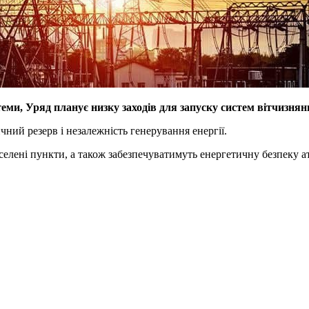
ми, Уряд планує низку заходів для запуску систем вітчизнян
чний резерв і незалежність генерування енергії.
селені пункти, а також забезпечуватимуть енергетичну безпеку ат