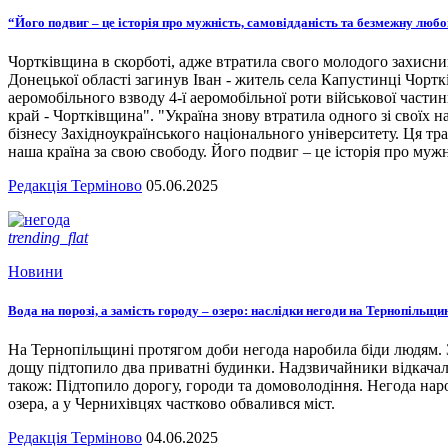
“Його подвиг – це історія про мужність, самовідданість та безмежну люб
Чортківщина в скорботі, адже втратила свого молодого захисни
Донецької області загинув Іван - житель села Капустинці Чортк
аеромобільного взводу 4-ї аеромобільної роти військової части
край - Чортківщина". "Україна знову втратила одного зі своїх
бізнесу Західноукраїнського національного університету. Ця тра
наша країна за свою свободу. Його подвиг – це історія про мужн
Редакція Терміново
05.06.2025
trending_flat
Новини
Вода на порозі, а замість городу – озеро: наслідки негоди на Тернопільщи
На Тернопільщині протягом доби негода наробила біди людям. З
дощу підтопило два приватні будинки. Надзвичайники відкача
також: Підтопило дорогу, городи та домоволодіння. Негода наро
озера, а у Чернихівцях частково обвалився міст.
Редакція Терміново
04.06.2025