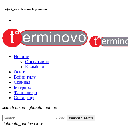
verified_user
Новини Тернополя
Новини
Оперативно
Кримінал
Освіта
Воїни тилу
Скандал
Інтерв’ю
Файні люди
Співпраця
search
menu
lightbulb_outline
close
search
Search
lightbulb_outline
close