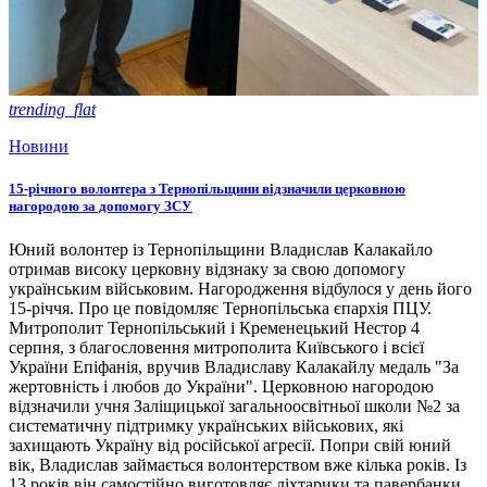
trending_flat
Новини
15-річного волонтера з Тернопільщини відзначили церковною
нагородою за допомогу ЗСУ
Юний волонтер із Тернопільщини Владислав Калакайло
отримав високу церковну відзнаку за свою допомогу
українським військовим. Нагородження відбулося у день його
15-річчя. Про це повідомляє Тернопільська єпархія ПЦУ.
Митрополит Тернопільський і Кременецький Нестор 4
серпня, з благословення митрополита Київського і всієї
України Епіфанія, вручив Владиславу Калакайлу медаль "За
жертовність і любов до України". Церковною нагородою
відзначили учня Заліщицької загальноосвітньої школи №2 за
систематичну підтримку українських військових, які
захищають Україну від російської агресії. Попри свій юний
вік, Владислав займається волонтерством вже кілька років. Із
13 років він самостійно виготовляє ліхтарики та павербанки