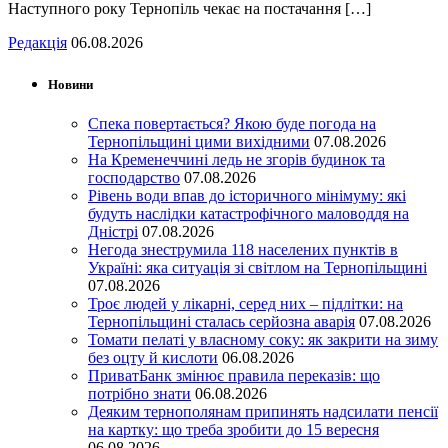
Наступного року Тернопіль чекає на постачання […]
Редакція
06.08.2026
Новини
Спека повертається? Якою буде погода на
Тернопільщині цими вихідними
07.08.2026
На Кременеччині ледь не згорів будинок та
господарство
07.08.2026
Рівень води впав до історичного мінімуму: які
будуть наслідки катастрофічного маловоддя на
Дністрі
07.08.2026
Негода знеструмила 118 населених пунктів в
Україні: яка ситуація зі світлом на Тернопільщині
07.08.2026
Троє людей у лікарні, серед них – підлітки: на
Тернопільщині сталась серйозна аварія
07.08.2026
Томати пелаті у власному соку: як закрити на зиму
без оцту й кислоти
06.08.2026
ПриватБанк змінює правила переказів: що
потрібно знати
06.08.2026
Деяким тернополянам припинять надсилати пенсії
на картку: що треба зробити до 15 вересня
06.08.2026