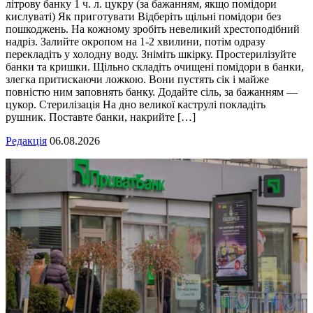
літрову банку 1 ч. л. цукру (за бажанням, якщо помідори
кислуваті) Як приготувати Відберіть щільні помідори без
пошкоджень. На кожному зробіть невеликий хрестоподібний
надріз. Залийте окропом на 1-2 хвилини, потім одразу
перекладіть у холодну воду. Зніміть шкірку. Простерилізуйте
банки та кришки. Щільно складіть очищені помідори в банки,
злегка притискаючи ложкою. Вони пустять сік і майже
повністю ним заповнять банку. Додайте сіль, за бажанням —
цукор. Стерилізація На дно великої каструлі покладіть
рушник. Поставте банки, накрийте […]
Редакція
06.08.2026