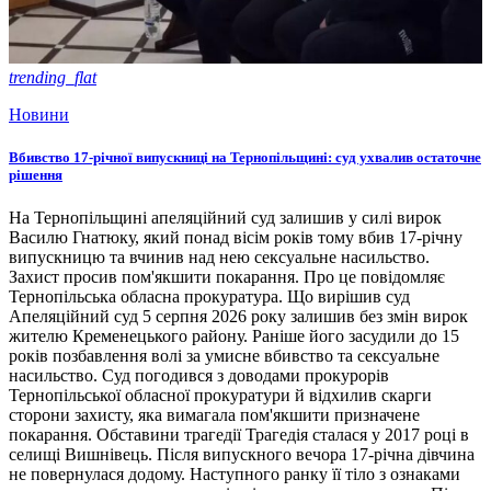
trending_flat
Новини
Вбивство 17-річної випускниці на Тернопільщині: суд ухвалив остаточне
рішення
На Тернопільщині апеляційний суд залишив у силі вирок
Василю Гнатюку, який понад вісім років тому вбив 17-річну
випускницю та вчинив над нею сексуальне насильство.
Захист просив пом'якшити покарання. Про це повідомляє
Тернопільська обласна прокуратура. Що вирішив суд
Апеляційний суд 5 серпня 2026 року залишив без змін вирок
жителю Кременецького району. Раніше його засудили до 15
років позбавлення волі за умисне вбивство та сексуальне
насильство. Суд погодився з доводами прокурорів
Тернопільської обласної прокуратури й відхилив скарги
сторони захисту, яка вимагала пом'якшити призначене
покарання. Обставини трагедії Трагедія сталася у 2017 році в
селищі Вишнівець. Після випускного вечора 17-річна дівчина
не повернулася додому. Наступного ранку її тіло з ознаками