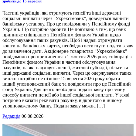
зробити до 15 вересня
Частині українців, які отримують пенсії та інші державні
соціальні виплати через "Укрексімбанк", доведеться змінити
банківську установу. Про це повідомили у Пенсійному фонді
України. Що потрібно зробити Це пов'язано з тим, що банк
припиняє співпрацю з Пенсійним фондом України щодо
обслуговування таких рахунків. Щоб і надалі отримувати
кошти на банківську картку, необхідно встигнути подати заяву
до визначеної дати. Акціонерне товариство "Укрексімбанк"
повідомило про припинення з 1 жовтня 2026 року співпраці з
Пенсійним фондом України в частині обслуговування
рахунків, на які надходять пенсії, житлові субсидії, пільги та
інші державні соціальні виплати. Через це одержувачам таких
виплат потрібно не пізніше 15 вересня 2026 року обрати
інший уповноважений банк та повідомити про це Пенсійний
фонд України. Для цього необхідно подати заяву про зміну
способу виплати пенсії або іншої соціальної виплати. У заяві
потрібно вказати реквізити рахунку, відкритого в іншому
уповноваженому банку. Подати заяву можна […]
Редакція
06.08.2026