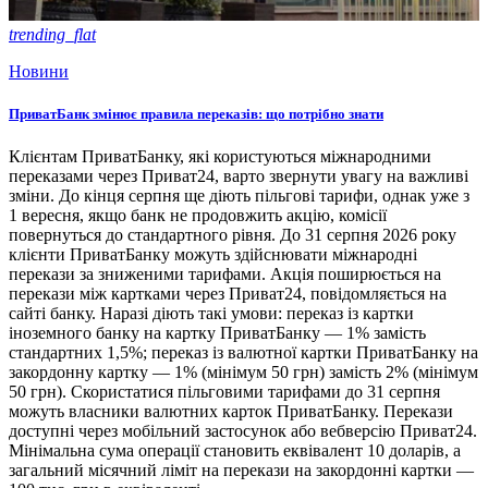
trending_flat
Новини
ПриватБанк змінює правила переказів: що потрібно знати
Клієнтам ПриватБанку, які користуються міжнародними
переказами через Приват24, варто звернути увагу на важливі
зміни. До кінця серпня ще діють пільгові тарифи, однак уже з
1 вересня, якщо банк не продовжить акцію, комісії
повернуться до стандартного рівня. До 31 серпня 2026 року
клієнти ПриватБанку можуть здійснювати міжнародні
перекази за зниженими тарифами. Акція поширюється на
перекази між картками через Приват24, повідомляється на
сайті банку. Наразі діють такі умови: переказ із картки
іноземного банку на картку ПриватБанку — 1% замість
стандартних 1,5%; переказ із валютної картки ПриватБанку на
закордонну картку — 1% (мінімум 50 грн) замість 2% (мінімум
50 грн). Скористатися пільговими тарифами до 31 серпня
можуть власники валютних карток ПриватБанку. Перекази
доступні через мобільний застосунок або вебверсію Приват24.
Мінімальна сума операції становить еквівалент 10 доларів, а
загальний місячний ліміт на перекази на закордонні картки —