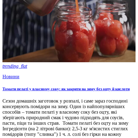
trending_flat
Новини
Томати пелаті у власному соку: як закрити на зиму без оцту й кислоти
Сезон домашніх заготовок у розпалі, і саме зараз господині
консервують помідори на зиму. Один із найпопулярніших
способів – томати пелаті у власному соку без оцту, які
зберігають природний смак і чудово підходять для соусів,
пасти, піци та інших страв. Томати пелаті без оцту на зиму
Інгредієнти (на 2 літрові банки): 2,5-3 кг м'ясистих стиглих
помідорів (типу "сливка") 1 ч. л. солі без гірки на кожну