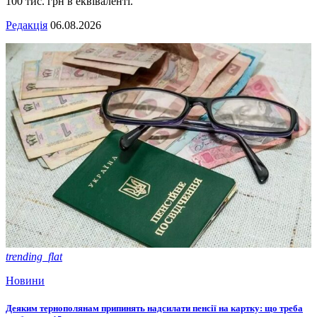
100 тис. грн в еквіваленті.
Редакція
06.08.2026
trending_flat
Новини
Деяким тернополянам припинять надсилати пенсії на картку: що треба