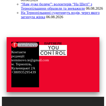
“Нам дуже боляче”: волонтерів “На Щиті” з
Тернопільщини образили та зневажили
06.08.2026
На Тернопільщині судитимуть водія, через якого
загинула жінка
06.08.2026
ПАРТНЕРИ
Контакти
редакції:
terminovo.te@gmail.com
м. Тернопіль,
Кульчицької 2А
+380935295439