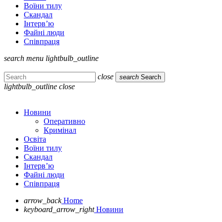
Воїни тилу
Скандал
Інтерв’ю
Файні люди
Співпраця
search
menu
lightbulb_outline
close
search
Search
lightbulb_outline
close
Новини
Оперативно
Кримінал
Освіта
Воїни тилу
Скандал
Інтерв’ю
Файні люди
Співпраця
arrow_back
Home
keyboard_arrow_right
Новини