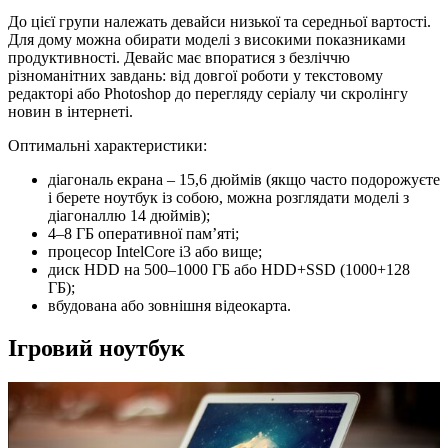
До цієї групи належать девайси низької та середньої вартості.
Для дому можна обирати моделі з високими показниками
продуктивності. Девайс має впоратися з безліччю
різноманітних завдань: від довгої роботи у текстовому
редакторі або Photoshop до перегляду серіалу чи скролінгу
новин в інтернеті.
Оптимальні характеристики:
діагональ екрана – 15,6 дюймів (якщо часто подорожуєте
і берете ноутбук із собою, можна розглядати моделі з
діагоналлю 14 дюймів);
4–8 ГБ оперативної пам’яті;
процесор IntelCore i3 або вище;
диск HDD на 500–1000 ГБ або HDD+SSD (1000+128
ГБ);
вбудована або зовнішня відеокарта.
Ігровий ноутбук