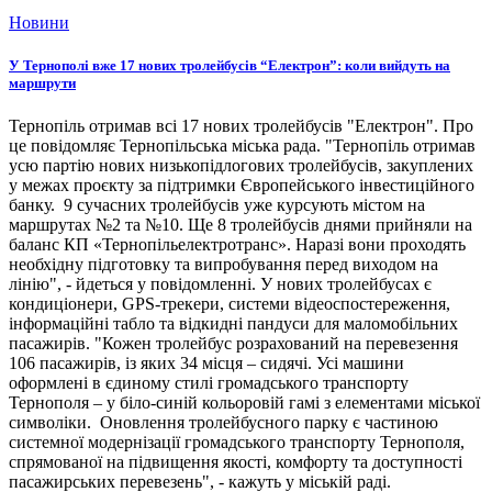
Новини
У Тернополі вже 17 нових тролейбусів “Електрон”: коли вийдуть на
маршрути
Тернопіль отримав всі 17 нових тролейбусів "Електрон". Про
це повідомляє Тернопільська міська рада. "Тернопіль отримав
усю партію нових низькопідлогових тролейбусів, закуплених
у межах проєкту за підтримки Європейського інвестиційного
банку. 9 сучасних тролейбусів уже курсують містом на
маршрутах №2 та №10. Ще 8 тролейбусів днями прийняли на
баланс КП «Тернопільелектротранс». Наразі вони проходять
необхідну підготовку та випробування перед виходом на
лінію", - йдеться у повідомленні. У нових тролейбусах є
кондиціонери, GPS-трекери, системи відеоспостереження,
інформаційні табло та відкидні пандуси для маломобільних
пасажирів. "Кожен тролейбус розрахований на перевезення
106 пасажирів, із яких 34 місця – сидячі. Усі машини
оформлені в єдиному стилі громадського транспорту
Тернополя – у біло-синій кольоровій гамі з елементами міської
символіки. Оновлення тролейбусного парку є частиною
системної модернізації громадського транспорту Тернополя,
спрямованої на підвищення якості, комфорту та доступності
пасажирських перевезень", - кажуть у міській раді.