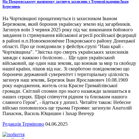
На Покровському напрямку загинув захисник з Тернопільщини Іван
Березнюк
На Чортківщині прощатимуться із захисником Іваном
Березюком, який боронив українську землю від загарбників.
Загинув воїн 3 червня 2025 року під час виконання бойового
завдання із стримування військової агресії російської федерації
в районі н.п.Новоекономічне Покровського району Донецької
області. Про це повідомили у фейсбук-групі "Наш край -
Чортківщина". "Звістка про смерть українських захисників
завжди є важкою і болісною… Ще один український
військовий, ще один наш земляк, що воював за мир та свободу
нашої країни, пішов від нас. Зі скорботою повідомляємо що
боронячи державний суверенітет і територіальну цілісність
загинув наш земляк, Березюк Іван Ярославович 10.08.1969
року народження, житель села Красне Гримайлівської
громади. Світлий спомин про нього назавжди залишиться в
наших серцях. Щирі співчуття рідним та близьким нашого
славного Героя", - йдеться у дописі. Читайте також: Небесне
військо поповнилось ще трьома Героями: загинули Анатолій
Панасюк, Василь Ющишин і Захар Венчур
Редакція Терміново
04.06.2025