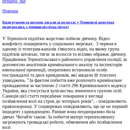
trending_flat
Новини
Били руками та ногами, тягали за волосся: у Тернополі жорстоко
познущались з дівчини-підлітка (відео)
У Тернополі підлітки жорстоко побили дівчину. Відео
конфлікту поширюють у соціальних мережах. 3 червня в
одному із телеграм-каналів з'явилось відео, на якому група
підлітків штовхає, тягає за волосся та всіляко ображає дівчину.
Працівники Тернопільського районного управління поліції, за
допомогою аналітиків кримінального аналізу та інспекторів
ювенальної превенції, оперативно встановили особу
постраждалої та двох кривдників, які завдали їй тілесних
ушкоджень. "За фактом побиття вже розпочато кримінальне
провадження за частиною 2 статті 296 Кримінального кодексу
України, яка стосується хуліганства, вчиненого групою осіб.
Санкція цієї статті передбачає покарання у вигляді
позбавлення волі на строк до чотирьох років", - повідомляють
правоохоронці. У соцмережах повідомляють, що це не перший
інцидент з кривдницею. Раніше вона неодноразово била
дівчат. Читайте також: За побиття матері тернополянину
загрожують громадські роботи, обмеження або позбавлення
волі