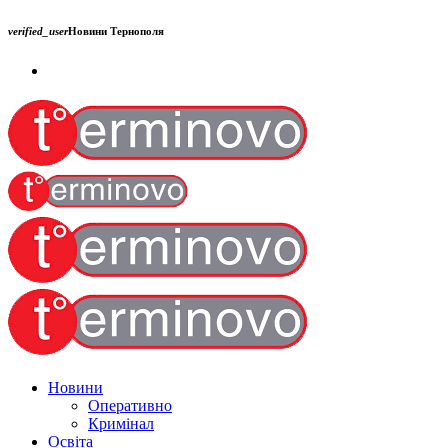
verified_user
Новини Тернополя
Новини
Оперативно
Кримінал
Освіта