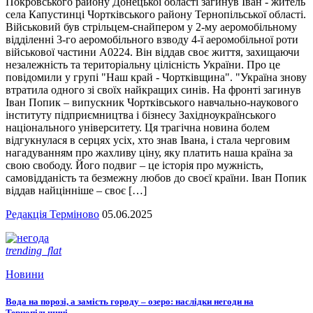
Покровського району Донецької області загинув Іван - житель
села Капустинці Чортківського району Тернопільської області.
Військовий був стрільцем-снайпером у 2-му аеромобільному
відділенні 3-го аеромобільного взводу 4-ї аеромобільної роти
військової частини А0224. Він віддав своє життя, захищаючи
незалежність та територіальну цілісність України. Про це
повідомили у групі "Наш край - Чортківщина". "Україна знову
втратила одного зі своїх найкращих синів. На фронті загинув
Іван Попик – випускник Чортківського навчально-наукового
інституту підприємництва і бізнесу Західноукраїнського
національного університету. Ця трагічна новина болем
відгукнулася в серцях усіх, хто знав Івана, і стала черговим
нагадуванням про жахливу ціну, яку платить наша країна за
свою свободу. Його подвиг – це історія про мужність,
самовідданість та безмежну любов до своєї країни. Іван Попик
віддав найцінніше – своє […]
Редакція Терміново
05.06.2025
trending_flat
Новини
Вода на порозі, а замість городу – озеро: наслідки негоди на
Тернопільщині