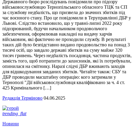
Державного бюро розслідувань повідомили про підозру
військовослужбовцю Тернопільського обласного ТЦК та СП
за службову недбалість, що призвела до значних збитків під
час воєнного стану. Про це повідомили в Теруправлінні ДБР у
Львові. Слідство встановило, що у травні-липні 2022 року
підозрюваний, будучи начальником продовольчого
забезпечення, оформлював накладні на видачу харчів
військовим, які фактично не проходили службу. В результаті
таких дій було безпідставно видано продовольство на понад 3
тисячі осіб, що завдало державі збитків на суму майже 320
тисяч гривень. Через недбалість посадовця, частина продуктів,
замість того, щоб потрапити до захисників, які їх потребували,
опинилася на смітнику. Наразі слідчі ДБР вживають заходів
для відшкодування завданих збитків. Читайте також: СБУ та
ДБР проводили масштабну операцію: кого затримали у
Тернополі "Дії військовослужбовця кваліфіковано за ч. 4 ст.
425 Кримінального […]
Редакція Терміново
04.06.2025
trending_flat
Новини