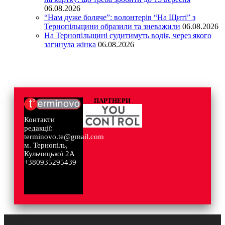
06.08.2026
“Нам дуже боляче”: волонтерів “На Щиті” з
Тернопільщини образили та зневажили
06.08.2026
На Тернопільщині судитимуть водія, через якого
загинула жінка
06.08.2026
ПАРТНЕРИ
Контакти
редакції:
terminovo.te@gmail.com
м. Тернопіль,
Кульчицької 2А
+380935295439