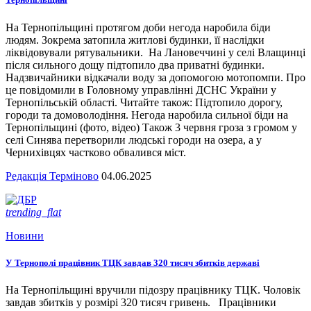
На Тернопільщині протягом доби негода наробила біди
людям. Зокрема затопила житлові будинки, її наслідки
ліквідовували рятувальники. На Лановеччині у селі Влащинці
після сильного дощу підтопило два приватні будинки.
Надзвичайники відкачали воду за допомогою мотопомпи. Про
це повідомили в Головному управлінні ДСНС України у
Тернопільській області. Читайте також: Підтопило дорогу,
городи та домоволодіння. Негода наробила сильної біди на
Тернопільщині (фото, відео) Також 3 червня гроза з громом у
селі Синява перетворили людські городи на озера, а у
Чернихівцях частково обвалився міст.
Редакція Терміново
04.06.2025
trending_flat
Новини
У Тернополі працівник ТЦК завдав 320 тисяч збитків державі
На Тернопільщині вручили підозру працівнику ТЦК. Чоловік
завдав збитків у розмірі 320 тисяч гривень. Працівники