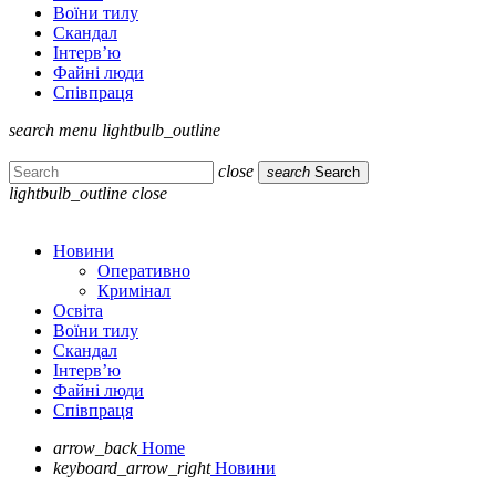
Воїни тилу
Скандал
Інтерв’ю
Файні люди
Співпраця
search
menu
lightbulb_outline
close
search
Search
lightbulb_outline
close
Новини
Оперативно
Кримінал
Освіта
Воїни тилу
Скандал
Інтерв’ю
Файні люди
Співпраця
arrow_back
Home
keyboard_arrow_right
Новини