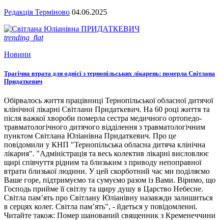
Редакція Терміново
04.06.2025
trending_flat
Новини
Трагічна втрата для однієї з тернопільських лікарень: померла Світлана
Придаткевич
Обірвалось життя працівниці Тернопільської обласної дитячої
клінічної лікарні Світлани Придаткевич. На 60 році життя та
після важкої хвороби померла сестра медичного ортопедо-
травматологічного дитячого відділення з травматологічним
пунктом Світлана Юліанівна Придаткевич. Про це
повідомили у КНП "Тернопільська обласна дитяча клінічна
лікарня". "Адміністрація та весь колектив лікарні висловлює
щирі співчуття рідним та близьким з приводу непоправної
втрати близької людини. У цей скорботний час ми поділяємо
Ваше горе, підтримуємо та сумуємо разом із Вами. Віримо, що
Господь прийме її світлу та щиру душу в Царство Небесне.
Світла пам’ять про Світлану Юліанівну назавжди залишиться
в серцях колег. Світла пам’ять", - йдеться у повідомленні.
Читайте також: Помер шанований священник з Кременеччини