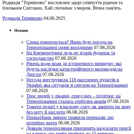
Редакція "Терміново" висловлює щирі співчуття рідним та
близьким Світлани. Хай спочиває з миром. Вічна пам'ять.
Редакція Терміново
04.06.2025
Новини
Спека повертається? Якою буде погода на
Тернопільщині цими вихідними
07.08.2026
На Кременеччині ледь не згорів будинок та
господарство
07.08.2026
Рівень води впав до історичного мінімуму: які
будуть наслідки катастрофічного маловоддя на
Дністрі
07.08.2026
Негода знеструмила 118 населених пунктів в
Україні: яка ситуація зі світлом на Тернопільщині
07.08.2026
Троє людей у лікарні, серед них – підлітки: на
Тернопільщині сталась серйозна аварія
07.08.2026
Томати пелаті у власному соку: як закрити на зиму
без оцту й кислоти
06.08.2026
ПриватБанк змінює правила переказів: що
потрібно знати
06.08.2026
Деяким тернополянам припинять надсилати пенсії
на картку: що треба зробити до 15 вересня