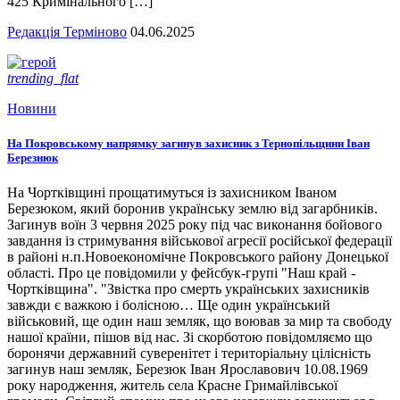
425 Кримінального […]
Редакція Терміново
04.06.2025
trending_flat
Новини
На Покровському напрямку загинув захисник з Тернопільщини Іван
Березнюк
На Чортківщині прощатимуться із захисником Іваном
Березюком, який боронив українську землю від загарбників.
Загинув воїн 3 червня 2025 року під час виконання бойового
завдання із стримування військової агресії російської федерації
в районі н.п.Новоекономічне Покровського району Донецької
області. Про це повідомили у фейсбук-групі "Наш край -
Чортківщина". "Звістка про смерть українських захисників
завжди є важкою і болісною… Ще один український
військовий, ще один наш земляк, що воював за мир та свободу
нашої країни, пішов від нас. Зі скорботою повідомляємо що
боронячи державний суверенітет і територіальну цілісність
загинув наш земляк, Березюк Іван Ярославович 10.08.1969
року народження, житель села Красне Гримайлівської