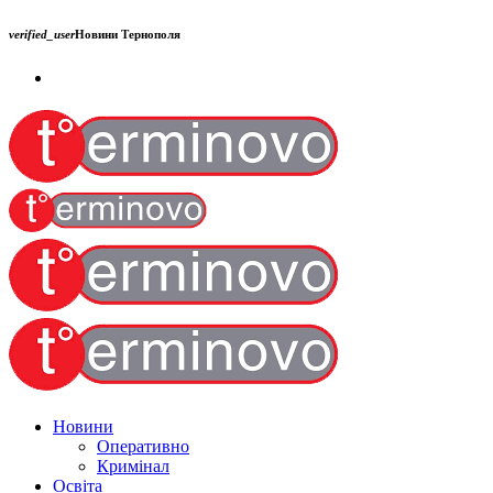
verified_user
Новини Тернополя
Новини
Оперативно
Кримінал
Освіта