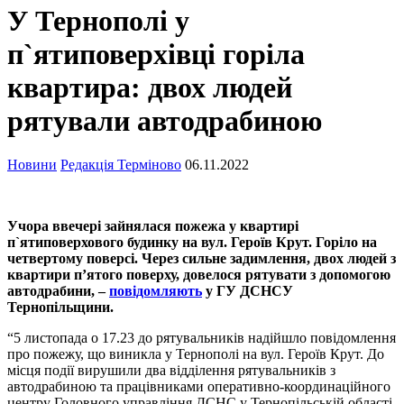
У Тернополі у
п`ятиповерхівці горіла
квартира: двох людей
рятували автодрабиною
Новини
Редакція Терміново
06.11.2022
Учора ввечері зайнялася пожежа у квартирі
п`ятиповерхового будинку на вул. Героїв Крут. Горіло на
четвертому поверсі. Через сильне задимлення, двох людей з
квартири п’ятого поверху, довелося рятувати з допомогою
автодрабини, –
повідомляють
у ГУ ДСНСУ
Тернопільщини.
“5 листопада о 17.23 до рятувальників надійшло повідомлення
про пожежу, що виникла у Тернополі на вул. Героїв Крут. До
місця події вирушили два відділення рятувальників з
автодрабиною та працівниками оперативно-координаційного
центру Головного управління ДСНС у Тернопільській області.