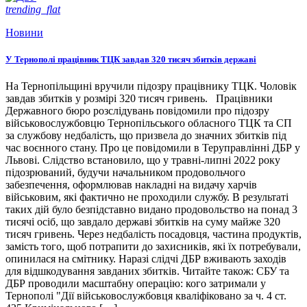
trending_flat
Новини
У Тернополі працівник ТЦК завдав 320 тисяч збитків державі
На Тернопільщині вручили підозру працівнику ТЦК. Чоловік
завдав збитків у розмірі 320 тисяч гривень. Працівники
Державного бюро розслідувань повідомили про підозру
військовослужбовцю Тернопільського обласного ТЦК та СП
за службову недбалість, що призвела до значних збитків під
час воєнного стану. Про це повідомили в Теруправлінні ДБР у
Львові. Слідство встановило, що у травні-липні 2022 року
підозрюваний, будучи начальником продовольчого
забезпечення, оформлював накладні на видачу харчів
військовим, які фактично не проходили службу. В результаті
таких дій було безпідставно видано продовольство на понад 3
тисячі осіб, що завдало державі збитків на суму майже 320
тисяч гривень. Через недбалість посадовця, частина продуктів,
замість того, щоб потрапити до захисників, які їх потребували,
опинилася на смітнику. Наразі слідчі ДБР вживають заходів
для відшкодування завданих збитків. Читайте також: СБУ та
ДБР проводили масштабну операцію: кого затримали у
Тернополі "Дії військовослужбовця кваліфіковано за ч. 4 ст.