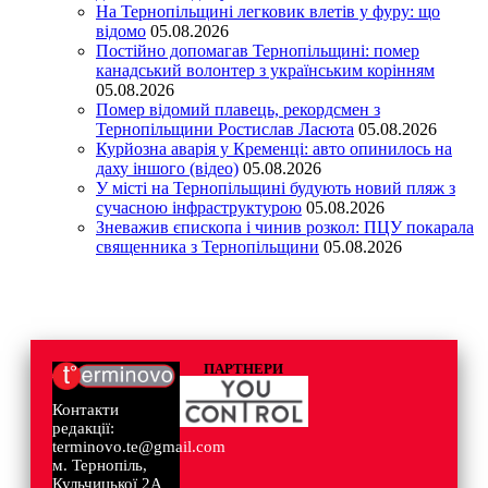
На Тернопільщині легковик влетів у фуру: що
відомо
05.08.2026
Постійно допомагав Тернопільщині: помер
канадський волонтер з українським корінням
05.08.2026
Помер відомий плавець, рекордсмен з
Тернопільщини Ростислав Ласюта
05.08.2026
Курйозна аварія у Кременці: авто опинилось на
даху іншого (відео)
05.08.2026
У місті на Тернопільщині будують новий пляж з
сучасною інфраструктурою
05.08.2026
Зневажив єпископа і чинив розкол: ПЦУ покарала
священника з Тернопільщини
05.08.2026
ПАРТНЕРИ
Контакти
редакції:
terminovo.te@gmail.com
м. Тернопіль,
Кульчицької 2А