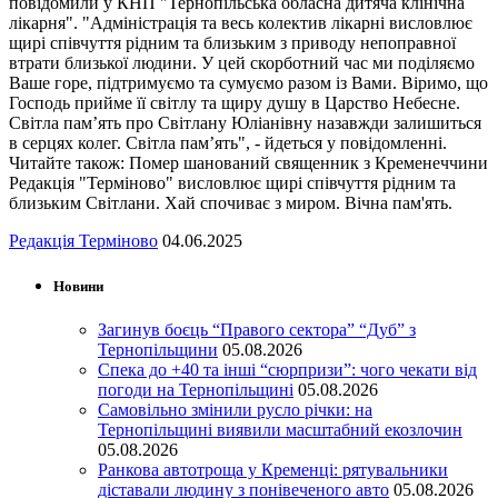
повідомили у КНП "Тернопільська обласна дитяча клінічна
лікарня". "Адміністрація та весь колектив лікарні висловлює
щирі співчуття рідним та близьким з приводу непоправної
втрати близької людини. У цей скорботний час ми поділяємо
Ваше горе, підтримуємо та сумуємо разом із Вами. Віримо, що
Господь прийме її світлу та щиру душу в Царство Небесне.
Світла пам’ять про Світлану Юліанівну назавжди залишиться
в серцях колег. Світла пам’ять", - йдеться у повідомленні.
Читайте також: Помер шанований священник з Кременеччини
Редакція "Терміново" висловлює щирі співчуття рідним та
близьким Світлани. Хай спочиває з миром. Вічна пам'ять.
Редакція Терміново
04.06.2025
Новини
Загинув боєць “Правого сектора” “Дуб” з
Тернопільщини
05.08.2026
Спека до +40 та інші “сюрпризи”: чого чекати від
погоди на Тернопільщині
05.08.2026
Самовільно змінили русло річки: на
Тернопільщині виявили масштабний екозлочин
05.08.2026
Ранкова автотроща у Кременці: рятувальники
діставали людину з понівеченого авто
05.08.2026