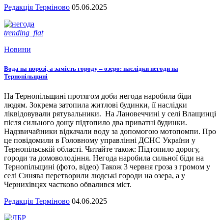
Редакція Терміново
05.06.2025
trending_flat
Новини
Вода на порозі, а замість городу – озеро: наслідки негоди на
Тернопільщині
На Тернопільщині протягом доби негода наробила біди
людям. Зокрема затопила житлові будинки, її наслідки
ліквідовували рятувальники. На Лановеччині у селі Влащинці
після сильного дощу підтопило два приватні будинки.
Надзвичайники відкачали воду за допомогою мотопомпи. Про
це повідомили в Головному управлінні ДСНС України у
Тернопільській області. Читайте також: Підтопило дорогу,
городи та домоволодіння. Негода наробила сильної біди на
Тернопільщині (фото, відео) Також 3 червня гроза з громом у
селі Синява перетворили людські городи на озера, а у
Чернихівцях частково обвалився міст.
Редакція Терміново
04.06.2025