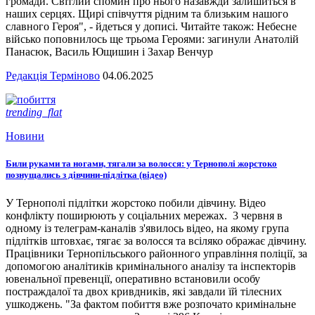
громади. Світлий спомин про нього назавжди залишиться в
наших серцях. Щирі співчуття рідним та близьким нашого
славного Героя", - йдеться у дописі. Читайте також: Небесне
військо поповнилось ще трьома Героями: загинули Анатолій
Панасюк, Василь Ющишин і Захар Венчур
Редакція Терміново
04.06.2025
trending_flat
Новини
Били руками та ногами, тягали за волосся: у Тернополі жорстоко
познущались з дівчини-підлітка (відео)
У Тернополі підлітки жорстоко побили дівчину. Відео
конфлікту поширюють у соціальних мережах. 3 червня в
одному із телеграм-каналів з'явилось відео, на якому група
підлітків штовхає, тягає за волосся та всіляко ображає дівчину.
Працівники Тернопільського районного управління поліції, за
допомогою аналітиків кримінального аналізу та інспекторів
ювенальної превенції, оперативно встановили особу
постраждалої та двох кривдників, які завдали їй тілесних
ушкоджень. "За фактом побиття вже розпочато кримінальне