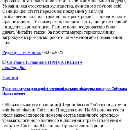
провадження за частиною 2 статті 296 Кримінального кодексу
України, яка стосується хуліганства, вчиненого групою осіб.
Санкція цієї статті передбачає покарання у вигляді
позбавлення волі на строк до чотирьох років", - повідомляють
правоохоронці. У соцмережах повідомляють, що це не перший
інцидент з кривдницею. Раніше вона неодноразово била
дівчат. Читайте також: За побиття матері тернополянину
загрожують громадські роботи, обмеження або позбавлення
волі
Редакція Терміново
04.06.2025
trending_flat
Новини
Трагічна втрата для однієї з тернопільських лікарень: померла Світлана
Придаткевич
Обірвалось життя працівниці Тернопільської обласної дитячої
клінічної лікарні Світлани Придаткевич. На 60 році життя та
після важкої хвороби померла сестра медичного ортопедо-
травматологічного дитячого відділення з травматологічним
пунктом Світлана Юліанівна Придаткевич. Про це