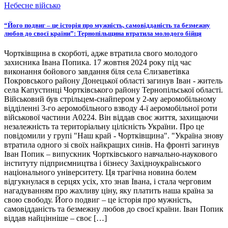
Небесне військо
“Його подвиг – це історія про мужність, самовідданість та безмежну
любов до своєї країни”: Тернопільщина втратила молодого бійця
Чортківщина в скорботі, адже втратила свого молодого
захисника Івана Попика. 17 жовтня 2024 року під час
виконання бойового завдання біля села Єлизаветівка
Покровського району Донецької області загинув Іван - житель
села Капустинці Чортківського району Тернопільської області.
Військовий був стрільцем-снайпером у 2-му аеромобільному
відділенні 3-го аеромобільного взводу 4-ї аеромобільної роти
військової частини А0224. Він віддав своє життя, захищаючи
незалежність та територіальну цілісність України. Про це
повідомили у групі "Наш край - Чортківщина". "Україна знову
втратила одного зі своїх найкращих синів. На фронті загинув
Іван Попик – випускник Чортківського навчально-наукового
інституту підприємництва і бізнесу Західноукраїнського
національного університету. Ця трагічна новина болем
відгукнулася в серцях усіх, хто знав Івана, і стала черговим
нагадуванням про жахливу ціну, яку платить наша країна за
свою свободу. Його подвиг – це історія про мужність,
самовідданість та безмежну любов до своєї країни. Іван Попик
віддав найцінніше – своє […]