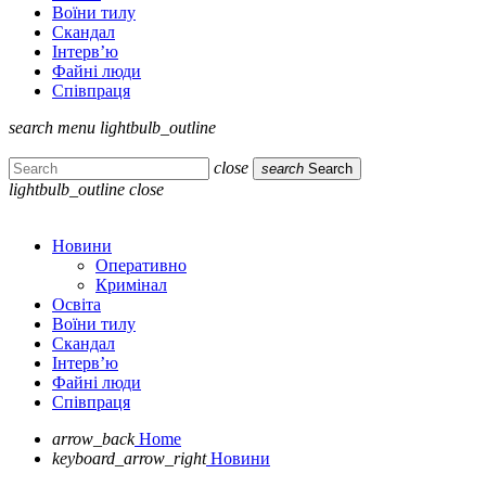
Воїни тилу
Скандал
Інтерв’ю
Файні люди
Співпраця
search
menu
lightbulb_outline
close
search
Search
lightbulb_outline
close
Новини
Оперативно
Кримінал
Освіта
Воїни тилу
Скандал
Інтерв’ю
Файні люди
Співпраця
arrow_back
Home
keyboard_arrow_right
Новини