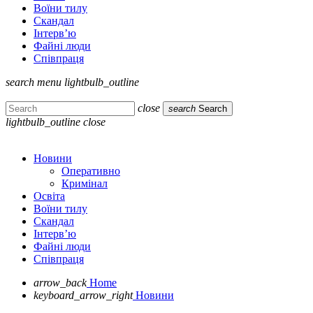
Воїни тилу
Скандал
Інтерв’ю
Файні люди
Співпраця
search
menu
lightbulb_outline
close
search
Search
lightbulb_outline
close
Новини
Оперативно
Кримінал
Освіта
Воїни тилу
Скандал
Інтерв’ю
Файні люди
Співпраця
arrow_back
Home
keyboard_arrow_right
Новини