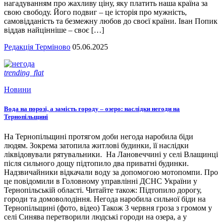
нагадуванням про жахливу ціну, яку платить наша країна за
свою свободу. Його подвиг – це історія про мужність,
самовідданість та безмежну любов до своєї країни. Іван Попик
віддав найцінніше – своє […]
Редакція Терміново
05.06.2025
trending_flat
Новини
Вода на порозі, а замість городу – озеро: наслідки негоди на
Тернопільщині
На Тернопільщині протягом доби негода наробила біди
людям. Зокрема затопила житлові будинки, її наслідки
ліквідовували рятувальники. На Лановеччині у селі Влащинці
після сильного дощу підтопило два приватні будинки.
Надзвичайники відкачали воду за допомогою мотопомпи. Про
це повідомили в Головному управлінні ДСНС України у
Тернопільській області. Читайте також: Підтопило дорогу,
городи та домоволодіння. Негода наробила сильної біди на
Тернопільщині (фото, відео) Також 3 червня гроза з громом у
селі Синява перетворили людські городи на озера, а у