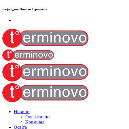
verified_user
Новини Тернополя
Новини
Оперативно
Кримінал
Освіта