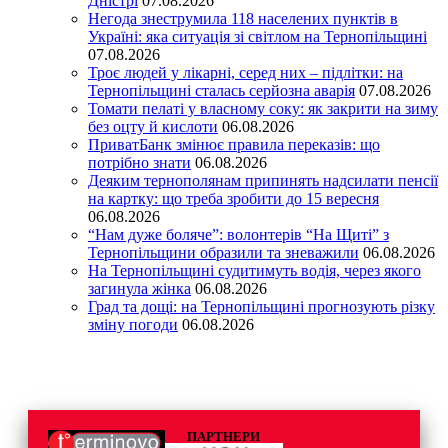
Дністрі
07.08.2026
Негода знеструмила 118 населених пунктів в
Україні: яка ситуація зі світлом на Тернопільщині
07.08.2026
Троє людей у лікарні, серед них – підлітки: на
Тернопільщині сталась серйозна аварія
07.08.2026
Томати пелаті у власному соку: як закрити на зиму
без оцту й кислоти
06.08.2026
ПриватБанк змінює правила переказів: що
потрібно знати
06.08.2026
Деяким тернополянам припинять надсилати пенсії
на картку: що треба зробити до 15 вересня
06.08.2026
“Нам дуже боляче”: волонтерів “На Щиті” з
Тернопільщини образили та зневажили
06.08.2026
На Тернопільщині судитимуть водія, через якого
загинула жінка
06.08.2026
Град та дощі: на Тернопільщині прогнозують різку
зміну погоди
06.08.2026
ПАРТНЕРИ