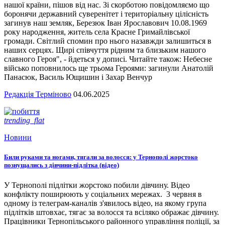
нашої країни, пішов від нас. Зі скорботою повідомляємо що
боронячи державний суверенітет і територіальну цілісність
загинув наш земляк, Березюк Іван Ярославович 10.08.1969
року народження, житель села Красне Гримайлівської
громади. Світлий спомин про нього назавжди залишиться в
наших серцях. Щирі співчуття рідним та близьким нашого
славного Героя", - йдеться у дописі. Читайте також: Небесне
військо поповнилось ще трьома Героями: загинули Анатолій
Панасюк, Василь Ющишин і Захар Венчур
Редакція Терміново
04.06.2025
trending_flat
Новини
Били руками та ногами, тягали за волосся: у Тернополі жорстоко
познущались з дівчини-підлітка (відео)
У Тернополі підлітки жорстоко побили дівчину. Відео
конфлікту поширюють у соціальних мережах. 3 червня в
одному із телеграм-каналів з'явилось відео, на якому група
підлітків штовхає, тягає за волосся та всіляко ображає дівчину.
Працівники Тернопільського районного управління поліції, за