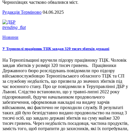
Чернихівцях частково обвалився міст.
Редакція Терміново
04.06.2025
trending_flat
Новини
У Тернополі працівник ТЦК завдав 320 тисяч збитків державі
На Тернопільщині вручили підозру працівнику ТЦК. Чоловік
завдав збитків у розмірі 320 тисяч гривень. Працівники
Державного бюро розслідувань повідомили про підозру
військовослужбовцю Тернопільського обласного ТЦК та СП
за службову недбалість, що призвела до значних збитків під
час воєнного стану. Про це повідомили в Теруправлінні ДБР у
Львові. Слідство встановило, що у травні-липні 2022 року
підозрюваний, будучи начальником продовольчого
забезпечення, оформлював накладні на видачу харчів
військовим, які фактично не проходили службу. В результаті
таких дій було безпідставно видано продовольство на понад 3
тисячі осіб, що завдало державі збитків на суму майже 320
тисяч гривень. Через недбалість посадовця, частина продуктів,
замість того, щоб потрапити до захисників, які їх потребували,