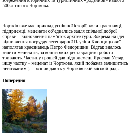
збереження історичних та туристичних «родзинок» нашого
500-літнього Чорткова.
Чортків вже має приклад успішної історії, коли краєзнавці,
підприємці, меценати об’єднались задля спільної доброї
справи – відновлення пам’яток архітектури. Зокрема на ідеї
відновлення погруддя легендарної Пауліни Клопцицьової
наполягав краєзнавець Петро Федоришин. Відтак вдалось
знайти меценатів, за кошти яких реставраційні роботи
тривають. Частину грошей дав підприємець Ярослав Угляр,
іншу частку – меценат із Чорткова, який побажав залишитись
неназваним”, – розповідають у Чортківській міській раді.
Попередня