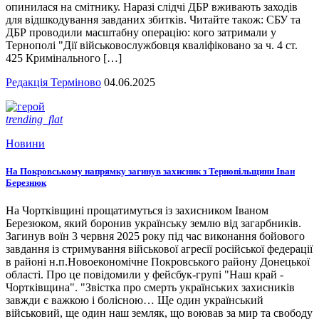
опинилася на смітнику. Наразі слідчі ДБР вживають заходів
для відшкодування завданих збитків. Читайте також: СБУ та
ДБР проводили масштабну операцію: кого затримали у
Тернополі "Дії військовослужбовця кваліфіковано за ч. 4 ст.
425 Кримінального […]
Редакція Терміново
04.06.2025
trending_flat
Новини
На Покровському напрямку загинув захисник з Тернопільщини Іван
Березнюк
На Чортківщині прощатимуться із захисником Іваном
Березюком, який боронив українську землю від загарбників.
Загинув воїн 3 червня 2025 року під час виконання бойового
завдання із стримування військової агресії російської федерації
в районі н.п.Новоекономічне Покровського району Донецької
області. Про це повідомили у фейсбук-групі "Наш край -
Чортківщина". "Звістка про смерть українських захисників
завжди є важкою і болісною… Ще один український
військовий, ще один наш земляк, що воював за мир та свободу