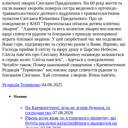
клінічної лікарні Світлани Придаткевич. На 60 році життя та
після важкої хвороби померла сестра медичного ортопедо-
травматологічного дитячого відділення з травматологічним
пунктом Світлана Юліанівна Придаткевич. Про це
повідомили у КНП "Тернопільська обласна дитяча клінічна
лікарня". "Адміністрація та весь колектив лікарні висловлює
щирі співчуття рідним та близьким з приводу непоправної
втрати близької людини. У цей скорботний час ми поділяємо
Ваше горе, підтримуємо та сумуємо разом із Вами. Віримо, що
Господь прийме її світлу та щиру душу в Царство Небесне.
Світла пам’ять про Світлану Юліанівну назавжди залишиться
в серцях колег. Світла пам’ять", - йдеться у повідомленні.
Читайте також: Помер шанований священник з Кременеччини
Редакція "Терміново" висловлює щирі співчуття рідним та
близьким Світлани. Хай спочиває з миром. Вічна пам'ять.
Редакція Терміново
04.06.2025
Новини
На Кременеччині ледь не згорів будинок та
господарство
07.08.2026
Рівень води впав до історичного мінімуму: які
будуть наслідки катастрофічного маловоддя на