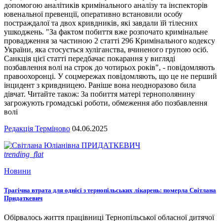
допомогою аналітиків кримінального аналізу та інспекторів
ювенальної превенції, оперативно встановили особу
постраждалої та двох кривдників, які завдали їй тілесних
ушкоджень. "За фактом побиття вже розпочато кримінальне
провадження за частиною 2 статті 296 Кримінального кодексу
України, яка стосується хуліганства, вчиненого групою осіб.
Санкція цієї статті передбачає покарання у вигляді
позбавлення волі на строк до чотирьох років", - повідомляють
правоохоронці. У соцмережах повідомляють, що це не перший
інцидент з кривдницею. Раніше вона неодноразово била
дівчат. Читайте також: За побиття матері тернополянину
загрожують громадські роботи, обмеження або позбавлення
волі
Редакція Терміново
04.06.2025
trending_flat
Новини
Трагічна втрата для однієї з тернопільських лікарень: померла Світлана
Придаткевич
Обірвалось життя працівниці Тернопільської обласної дитячої