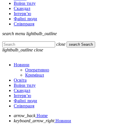
Воїни тилу
Скандал
Інтерв’ю
Файні люди
Співпраця
search
menu
lightbulb_outline
close
search
Search
lightbulb_outline
close
Новини
Оперативно
Кримінал
Освіта
Воїни тилу
Скандал
Інтерв’ю
Файні люди
Співпраця
arrow_back
Home
keyboard_arrow_right
Новини