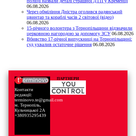
поліції назвали деталі страшної ДТП у Кременці
06.08.2026
Через обміління Дністра оголився радянський
цвинтар та кораблі часів 2 світової (відео)
06.08.2026
15-річного волонтера з Тернопільщини відзначили
церковною нагородою за допомогу ЗСУ
06.08.2026
Вбивство 17-річної випускниці на Тернопільщині:
суд ухвалив остаточне рішення
06.08.2026
ПАРТНЕРИ
Контакти
редакції:
terminovo.te@gmail.com
м. Тернопіль,
Кульчицької 2А
+380935295439