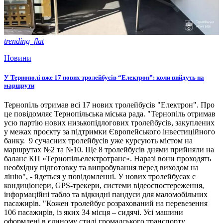
trending_flat
Новини
У Тернополі вже 17 нових тролейбусів “Електрон”: коли вийдуть на
маршрути
Тернопіль отримав всі 17 нових тролейбусів "Електрон". Про
це повідомляє Тернопільська міська рада. "Тернопіль отримав
усю партію нових низькопідлогових тролейбусів, закуплених
у межах проєкту за підтримки Європейського інвестиційного
банку. 9 сучасних тролейбусів уже курсують містом на
маршрутах №2 та №10. Ще 8 тролейбусів днями прийняли на
баланс КП «Тернопільелектротранс». Наразі вони проходять
необхідну підготовку та випробування перед виходом на
лінію", - йдеться у повідомленні. У нових тролейбусах є
кондиціонери, GPS-трекери, системи відеоспостереження,
інформаційні табло та відкидні пандуси для маломобільних
пасажирів. "Кожен тролейбус розрахований на перевезення
106 пасажирів, із яких 34 місця – сидячі. Усі машини
оформлені в єдиному стилі громадського транспорту