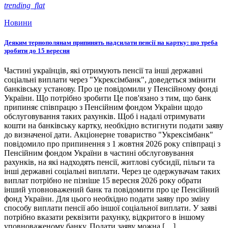
trending_flat
Новини
Деяким тернополянам припинять надсилати пенсії на картку: що треба
зробити до 15 вересня
Частині українців, які отримують пенсії та інші державні
соціальні виплати через "Укрексімбанк", доведеться змінити
банківську установу. Про це повідомили у Пенсійному фонді
України. Що потрібно зробити Це пов'язано з тим, що банк
припиняє співпрацю з Пенсійним фондом України щодо
обслуговування таких рахунків. Щоб і надалі отримувати
кошти на банківську картку, необхідно встигнути подати заяву
до визначеної дати. Акціонерне товариство "Укрексімбанк"
повідомило про припинення з 1 жовтня 2026 року співпраці з
Пенсійним фондом України в частині обслуговування
рахунків, на які надходять пенсії, житлові субсидії, пільги та
інші державні соціальні виплати. Через це одержувачам таких
виплат потрібно не пізніше 15 вересня 2026 року обрати
інший уповноважений банк та повідомити про це Пенсійний
фонд України. Для цього необхідно подати заяву про зміну
способу виплати пенсії або іншої соціальної виплати. У заяві
потрібно вказати реквізити рахунку, відкритого в іншому
уповноваженому банку. Подати заяву можна […]