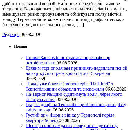
дрібних подряпин і корозії. На торцях передбачене замкове
з’єднання. Воно дає змогу щільно стикувати сусідні елементи,
зменшувати ризик продування та обмежувати появу містків
холоду. Герметичність залежить не лише від профілю замка, а
й від якості ущільнювальної стрічки, […]
Редакція
06.08.2026
Новини
ПриватБанк змінює правила переказів: що
потрібно знати
06.08.2026
Деяким тернополянам припинять надсилати пенсії
на картку: що треба зробити до 15 вересня
06.08.2026
“Нам дуже боляче”: волонтерів “На Щиті” з
Тернопільщини образили та зневажили
06.08.2026
На Тернопільщині судитимуть водія, через якого
загинула жінка
06.08.2026
Град та дощі: на Тернопільщині прогнозують різку
зміну погоди
06.08.2026
Густий дим йшов з вікна: у Тернополі горіла
квартира (відео)
06.08.2026
Шестеро постраждалих, серед них – дитина: у