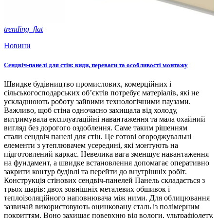
trending_flat
Новини
Сендвіч-панелі для стін: види, переваги та особливості монтажу
Швидке будівництво промислових, комерційних і
сільськогосподарських об’єктів потребує матеріалів, які не
ускладнюють роботу зайвими технологічними паузами.
Важливо, щоб стіна одночасно захищала від холоду,
витримувала експлуатаційні навантаження та мала охайний
вигляд без дорогого оздоблення. Саме таким рішенням
стали сендвіч панелі для стін. Це готові огороджувальні
елементи з утеплювачем усередині, які монтують на
підготовлений каркас. Невелика вага зменшує навантаження
на фундамент, а швидке встановлення допомагає оперативно
закрити контур будівлі та перейти до внутрішніх робіт.
Конструкція стінових сендвіч-панелей Панель складається з
трьох шарів: двох зовнішніх металевих обшивок і
теплоізоляційного наповнювача між ними. Для облицювання
зазвичай використовують оцинковану сталь із полімерним
покриттям. Воно захищає поверхню від вологи, ультрафіолету,