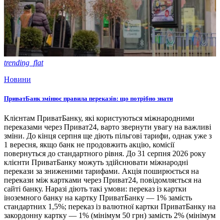
trending_flat
Новини
ПриватБанк змінює правила переказів: що потрібно знати
Клієнтам ПриватБанку, які користуються міжнародними
переказами через Приват24, варто звернути увагу на важливі
зміни. До кінця серпня ще діють пільгові тарифи, однак уже з
1 вересня, якщо банк не продовжить акцію, комісії
повернуться до стандартного рівня. До 31 серпня 2026 року
клієнти ПриватБанку можуть здійснювати міжнародні
перекази за зниженими тарифами. Акція поширюється на
перекази між картками через Приват24, повідомляється на
сайті банку. Наразі діють такі умови: переказ із картки
іноземного банку на картку ПриватБанку — 1% замість
стандартних 1,5%; переказ із валютної картки ПриватБанку на
закордонну картку — 1% (мінімум 50 грн) замість 2% (мінімум