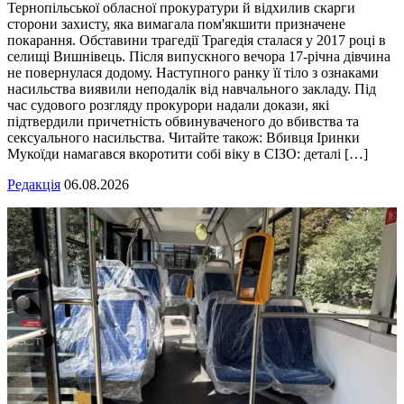
Тернопільської обласної прокуратури й відхилив скарги
сторони захисту, яка вимагала пом'якшити призначене
покарання. Обставини трагедії Трагедія сталася у 2017 році в
селищі Вишнівець. Після випускного вечора 17-річна дівчина
не повернулася додому. Наступного ранку її тіло з ознаками
насильства виявили неподалік від навчального закладу. Під
час судового розгляду прокурори надали докази, які
підтвердили причетність обвинуваченого до вбивства та
сексуального насильства. Читайте також: Вбивця Іринки
Мукоїди намагався вкоротити собі віку в СІЗО: деталі […]
Редакція
06.08.2026