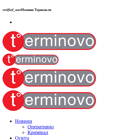
verified_user
Новини Тернополя
Новини
Оперативно
Кримінал
Освіта