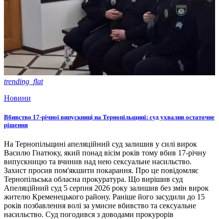
trending_flat
Новини
Вбивство 17-річної випускниці на Тернопільщині: суд ухвалив остаточне
рішення
На Тернопільщині апеляційний суд залишив у силі вирок
Василю Гнатюку, який понад вісім років тому вбив 17-річну
випускницю та вчинив над нею сексуальне насильство.
Захист просив пом'якшити покарання. Про це повідомляє
Тернопільська обласна прокуратура. Що вирішив суд
Апеляційний суд 5 серпня 2026 року залишив без змін вирок
жителю Кременецького району. Раніше його засудили до 15
років позбавлення волі за умисне вбивство та сексуальне
насильство. Суд погодився з доводами прокурорів