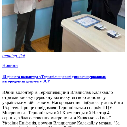
trending_flat
Новини
15-річного волонтера з Тернопільщини відзначили церковною
нагородою за допомогу ЗСУ
Юний волонтер із Тернопільщини Владислав Калакайло
отримав високу церковну відзнаку за свою допомогу
українським військовим. Нагородження відбулося у день його
15-річчя. Про це повідомляє Тернопільська єпархія ПЦУ.
Митрополит Тернопільський і Кременецький Нестор 4
серпня, з благословення митрополита Київського і всієї
України Епіфанія, вручив Владиславу Калакайлу медаль "За