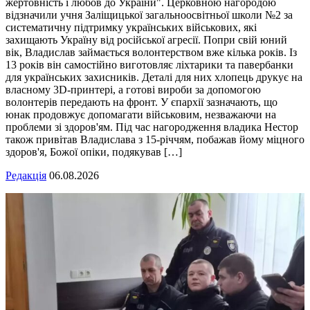
жертовність і любов до України". Церковною нагородою
відзначили учня Заліщицької загальноосвітньої школи №2 за
систематичну підтримку українських військових, які
захищають Україну від російської агресії. Попри свій юний
вік, Владислав займається волонтерством вже кілька років. Із
13 років він самостійно виготовляє ліхтарики та павербанки
для українських захисників. Деталі для них хлопець друкує на
власному 3D-принтері, а готові вироби за допомогою
волонтерів передають на фронт. У єпархії зазначають, що
юнак продовжує допомагати військовим, незважаючи на
проблеми зі здоров'ям. Під час нагородження владика Нестор
також привітав Владислава з 15-річчям, побажав йому міцного
здоров'я, Божої опіки, подякував […]
Редакція
06.08.2026