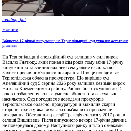
trending_flat
Новини
Вбивство 17-річної випускниці на Тернопільщині: суд ухвалив остаточне
рішення
На Тернопільщині апеляційний суд залишив у силі вирок
Василю Гнатюку, який понад вісім років тому вбив 17-річну
випускницю та вчинив над нею сексуальне насильство.
Захист просив пом'якшити покарання. Про це повідомляє
Тернопільська обласна прокуратура. Що вирішив суд
Апеляційний суд 5 серпня 2026 року залишив без змін вирок
жителю Кременецького району. Раніше його засудили до 15
років позбавлення волі за умисне вбивство та сексуальне
насильство. Суд погодився з доводами прокурорів
Тернопільської обласної прокуратури й відхилив скарги
сторони захисту, яка вимагала пом'якшити призначене
покарання. Обставини трагедії Трагедія сталася у 2017 році в
селищі Вишнівець. Після випускного вечора 17-річна дівчина
не повернулася додому. Наступного ранку її тіло з ознаками
насильства виявили неподалік від навчального закладу. Під