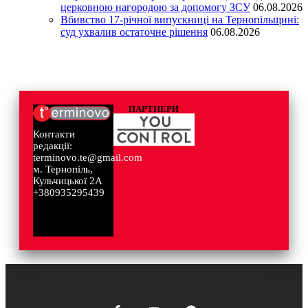
церковною нагородою за допомогу ЗСУ
06.08.2026
Вбивство 17-річної випускниці на Тернопільщині:
суд ухвалив остаточне рішення
06.08.2026
ПАРТНЕРИ
Контакти
редакції:
terminovo.te@gmail.com
м. Тернопіль,
Кульчицької 2А
+380935295439