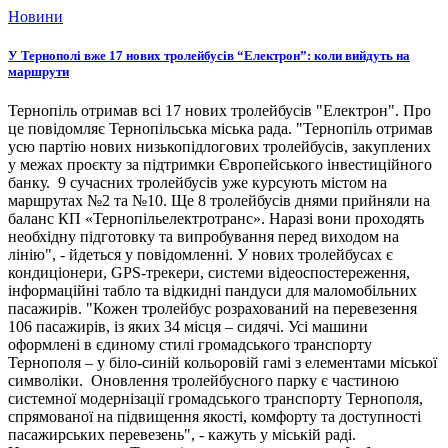
Новини
У Тернополі вже 17 нових тролейбусів “Електрон”: коли вийдуть на
маршрути
Тернопіль отримав всі 17 нових тролейбусів "Електрон". Про
це повідомляє Тернопільська міська рада. "Тернопіль отримав
усю партію нових низькопідлогових тролейбусів, закуплених
у межах проєкту за підтримки Європейського інвестиційного
банку. 9 сучасних тролейбусів уже курсують містом на
маршрутах №2 та №10. Ще 8 тролейбусів днями прийняли на
баланс КП «Тернопільелектротранс». Наразі вони проходять
необхідну підготовку та випробування перед виходом на
лінію", - йдеться у повідомленні. У нових тролейбусах є
кондиціонери, GPS-трекери, системи відеоспостереження,
інформаційні табло та відкидні пандуси для маломобільних
пасажирів. "Кожен тролейбус розрахований на перевезення
106 пасажирів, із яких 34 місця – сидячі. Усі машини
оформлені в єдиному стилі громадського транспорту
Тернополя – у біло-синій кольоровій гамі з елементами міської
символіки. Оновлення тролейбусного парку є частиною
системної модернізації громадського транспорту Тернополя,
спрямованої на підвищення якості, комфорту та доступності
пасажирських перевезень", - кажуть у міській раді.