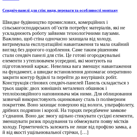
Сендвіч-панелі для стін: види, переваги та особливості монтажу
Швидке будівництво промислових, комерційних і
сільськогосподарських об’єктів потребує матеріалів, які не
ускладнюють роботу зайвими технологічними паузами.
Важливо, щоб стіна одночасно захищала від холоду,
витримувала експлуатаційні навантаження та мала охайний
вигляд без дорогого оздоблення. Саме таким рішенням
стали сендвіч панелі для стін. Це готові огороджувальні
елементи з утеплювачем усередині, які монтують на
підготовлений каркас. Невелика вага зменшує навантаження
на фундамент, а швидке встановлення допомагає оперативно
закрити контур будівлі та перейти до внутрішніх робіт.
Конструкція стінових сендвіч-панелей Панель складається з
трьох шарів: двох зовнішніх металевих обшивок і
теплоізоляційного наповнювача між ними. Для облицювання
зазвичай використовують оцинковану сталь із полімерним
покриттям. Воно захищає поверхню від вологи, ультрафіолету,
дрібних подряпин і корозії. На торцях передбачене замкове
з’єднання. Воно дає змогу щільно стикувати сусідні елементи,
зменшувати ризик продування та обмежувати появу містків
холоду. Герметичність залежить не лише від профілю замка, а
й від якості ущільнювальної стрічки, […]