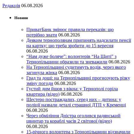
Редакція
06.08.2026
Новини
ПриватБанк змінює правила переказів: що
потрібно знати
06.08.2026
Деяким тернополянам припинять надсилати пенсії
на картку: що треба зробити до 15 вересня
06.08.2026
“Нам дуже боляче”: волонтерів “На Щиті” з
Тернопільщини образили та зневажили
06.08.2026
На Тернопільщині судитимуть водія, через якого
загинула жінка
06.08.2026
Град та дощі: на Тернопільщині прогнозують різку
зміну погоди
06.08.2026
Густий дим йшов з вікна: у Тернополі горіла
квартира (відео)
06.08.2026
Шестеро постраждалих, серед них – дитина: у
поліції назвали деталі страшної ДТП у Кременці
06.08.2026
Через обміління Дністра оголився радянський
цвинтар та кораблі часів 2 світової (відео)
06.08.2026
15-річного волонтера з Тернопільщини відзначили