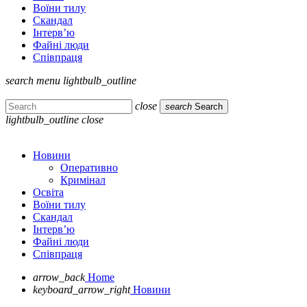
Воїни тилу
Скандал
Інтерв’ю
Файні люди
Співпраця
search
menu
lightbulb_outline
close
search
Search
lightbulb_outline
close
Новини
Оперативно
Кримінал
Освіта
Воїни тилу
Скандал
Інтерв’ю
Файні люди
Співпраця
arrow_back
Home
keyboard_arrow_right
Новини