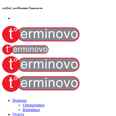
verified_user
Новини Тернополя
Новини
Оперативно
Кримінал
Освіта