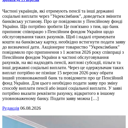
Частині українців, які отримують пенсії та інші державні
соціальні виплати через "Укрексімбанк", доведеться змінити
банківську установу. Про це повідомили у Пенсійному фонді
України. Що потрібно зробити Це пов'язано з тим, що банк
припиняє співпрацю з Пенсійним фондом України щодо
обслуговування таких рахунків. Щоб і надалі отримувати
кошти на банківську картку, необхідно встигнути подати заяву
до визначеної дати. Акціонерне товариство "Укрексімбанк"
повідомило про припинення з 1 жовтня 2026 року співпраці з
Пенсійним фондом України в частині обслуговування
рахунків, на які надходять пенсії, житлові субсидії, пільги та
інші державні соціальні виплати. Через це одержувачам таких
виплат потрібно не пізніше 15 вересня 2026 року обрати
інший уповноважений банк та повідомити про це Пенсійний
фонд України. Для цього необхідно подати заяву про зміну
способу виплати пенсії або іншої соціальної виплати. У заяві
потрібно вказати реквізити рахунку, відкритого в іншому
уповноваженому банку. Подати заяву можна […]
Редакція
06.08.2026