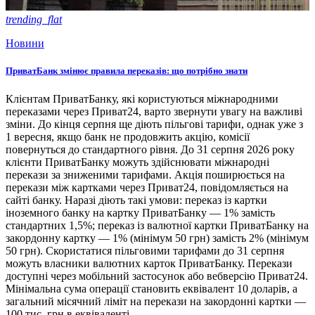
trending_flat
Новини
ПриватБанк змінює правила переказів: що потрібно знати
Клієнтам ПриватБанку, які користуються міжнародними
переказами через Приват24, варто звернути увагу на важливі
зміни. До кінця серпня ще діють пільгові тарифи, однак уже з
1 вересня, якщо банк не продовжить акцію, комісії
повернуться до стандартного рівня. До 31 серпня 2026 року
клієнти ПриватБанку можуть здійснювати міжнародні
перекази за зниженими тарифами. Акція поширюється на
перекази між картками через Приват24, повідомляється на
сайті банку. Наразі діють такі умови: переказ із картки
іноземного банку на картку ПриватБанку — 1% замість
стандартних 1,5%; переказ із валютної картки ПриватБанку на
закордонну картку — 1% (мінімум 50 грн) замість 2% (мінімум
50 грн). Скористатися пільговими тарифами до 31 серпня
можуть власники валютних карток ПриватБанку. Перекази
доступні через мобільний застосунок або вебверсію Приват24.
Мінімальна сума операції становить еквівалент 10 доларів, а
загальний місячний ліміт на перекази на закордонні картки —
100 тис. грн в еквіваленті.