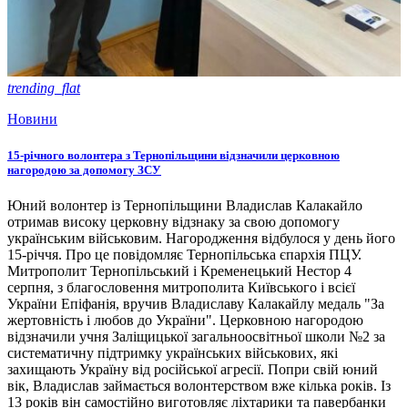
trending_flat
Новини
15-річного волонтера з Тернопільщини відзначили церковною
нагородою за допомогу ЗСУ
Юний волонтер із Тернопільщини Владислав Калакайло
отримав високу церковну відзнаку за свою допомогу
українським військовим. Нагородження відбулося у день його
15-річчя. Про це повідомляє Тернопільська єпархія ПЦУ.
Митрополит Тернопільський і Кременецький Нестор 4
серпня, з благословення митрополита Київського і всієї
України Епіфанія, вручив Владиславу Калакайлу медаль "За
жертовність і любов до України". Церковною нагородою
відзначили учня Заліщицької загальноосвітньої школи №2 за
систематичну підтримку українських військових, які
захищають Україну від російської агресії. Попри свій юний
вік, Владислав займається волонтерством вже кілька років. Із
13 років він самостійно виготовляє ліхтарики та павербанки