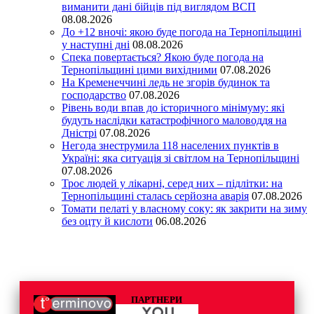
виманити дані бійців під виглядом ВСП
08.08.2026
До +12 вночі: якою буде погода на Тернопільщині
у наступні дні
08.08.2026
Спека повертається? Якою буде погода на
Тернопільщині цими вихідними
07.08.2026
На Кременеччині ледь не згорів будинок та
господарство
07.08.2026
Рівень води впав до історичного мінімуму: які
будуть наслідки катастрофічного маловоддя на
Дністрі
07.08.2026
Негода знеструмила 118 населених пунктів в
Україні: яка ситуація зі світлом на Тернопільщині
07.08.2026
Троє людей у лікарні, серед них – підлітки: на
Тернопільщині сталась серйозна аварія
07.08.2026
Томати пелаті у власному соку: як закрити на зиму
без оцту й кислоти
06.08.2026
ПАРТНЕРИ