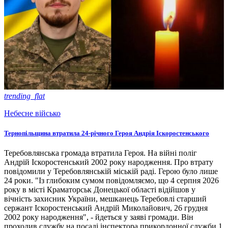
trending_flat
Небесне військо
Тернопільщина втратила 24-річного Героя Андрія Іскоростенського
Теребовлянська громада втратила Героя. На війні поліг
Андрій Іскоростенський 2002 року народження. Про втрату
повідомили у Теребовлянській міській раді. Герою було лише
24 роки. "Із глибоким сумом повідомляємо, що 4 серпня 2026
року в місті Краматорськ Донецької області відійшов у
вічність захисник України, мешканець Теребовлі старший
сержант Іскоростенський Андрій Миколайович, 26 грудня
2002 року народження", - йдеться у заяві громади. Він
проходив службу на посаді інспектора прикордонної служби 1