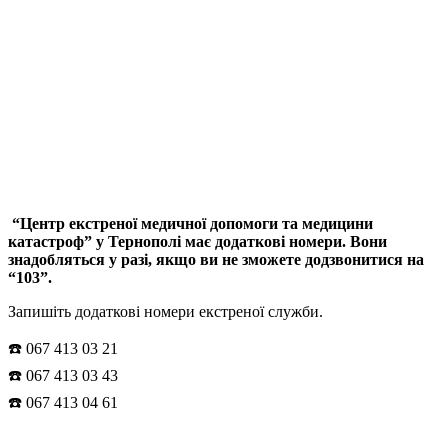
“Центр екстреної медичної допомоги та медицини
катастроф” у Тернополі має додаткові номери. Вони
знадобляться у разі, якщо ви не зможете додзвонитися на
“103”.
Запишіть додаткові номери екстреної служби.
☎️ 067 413 03 21
☎️ 067 413 03 43
☎️ 067 413 04 61