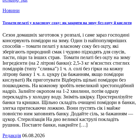
Новини
Томати пелаті у власному соку: як закрити на зиму без оцту й кислоти
Сезон домашніх заготовок у розпалі, і саме зараз господині
консервують помідори на зиму. Один із найпопулярніших
способів – томати пелаті у власному соку без оцту, які
зберігають природний смак і чудово підходять для соусів,
пасти, піци та інших страв. Томати пелаті без оцту на зиму
Інгредієнти (на 2 літрові банки): 2,5-3 кг м'ясистих стиглих
помідорів (типу "сливка") 1 ч. л. солі без гірки на кожну
літрову банку 1 ч. л. цукру (за бажанням, якщо помідори
кислуваті) Як приготувати Відберіть щільні помідори без
пошкоджень. На кожному зробіть невеликий хрестоподібний
надріз. Залийте окропом на 1-2 хвилини, потім одразу
перекладіть у холодну воду. Зніміть шкірку. Простерилізуйте
банки та кришки. Щільно складіть очищені помідори в банки,
злегка притискаючи ложкою. Вони пустять сік і майже
повністю ним заповнять банку. Додайте сіль, за бажанням —
цукор. Стерилізація На дно великої каструлі покладіть
рушник. Поставте банки, накрийте […]
Редакція
06.08.2026