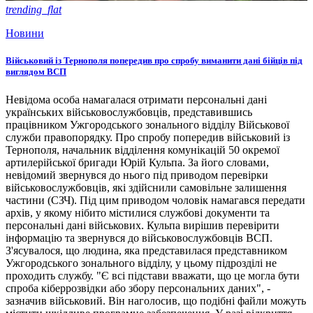
trending_flat
Новини
Військовий із Тернополя попередив про спробу виманити дані бійців під
виглядом ВСП
Невідома особа намагалася отримати персональні дані
українських військовослужбовців, представившись
працівником Ужгородського зонального відділу Військової
служби правопорядку. Про спробу попередив військовий із
Тернополя, начальник відділення комунікацій 50 окремої
артилерійської бригади Юрій Кульпа. За його словами,
невідомий звернувся до нього під приводом перевірки
військовослужбовців, які здійснили самовільне залишення
частини (СЗЧ). Під цим приводом чоловік намагався передати
архів, у якому нібито містилися службові документи та
персональні дані військових. Кульпа вирішив перевірити
інформацію та звернувся до військовослужбовців ВСП.
З'ясувалося, що людина, яка представилася представником
Ужгородського зонального відділу, у цьому підрозділі не
проходить службу. "Є всі підстави вважати, що це могла бути
спроба кіберрозвідки або збору персональних даних", -
зазначив військовий. Він наголосив, що подібні файли можуть