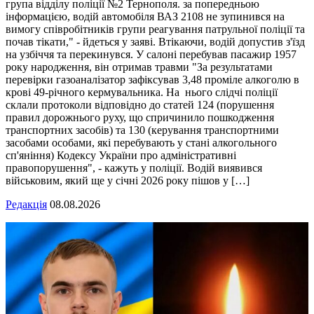
група відділу поліції №2 Тернополя. за попередньою
інформацією, водій автомобіля ВАЗ 2108 не зупинився на
вимогу співробітників групи реагування патрульної поліції та
почав тікати," - йдеться у заяві. Втікаючи, водій допустив з'їзд
на узбіччя та перекинувся. У салоні перебував пасажир 1957
року народження, він отримав травми "За результатами
перевірки газоаналізатор зафіксував 3,48 проміле алкоголю в
крові 49-річного кермувальника. На нього слідчі поліції
склали протоколи відповідно до статей 124 (порушення
правил дорожнього руху, що спричинило пошкодження
транспортних засобів) та 130 (керування транспортними
засобами особами, які перебувають у стані алкогольного
сп'яніння) Кодексу України про адміністративні
правопорушення", - кажуть у поліції. Водій виявився
військовим, який ще у січні 2026 року пішов у […]
Редакція
08.08.2026