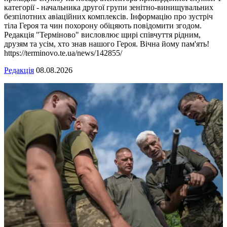
категорії - начальника другої групи зенітно-винищувальних
безпілотних авіаційних комплексів. Інформацію про зустріч
тіла Героя та чин похорону обіцяють повідомити згодом.
Редакція "Терміново" висловлює щирі співчуття рідним,
друзям та усім, хто знав нашого Героя. Вічна йому пам'ять!
https://terminovo.te.ua/news/142855/
Редакція
08.08.2026