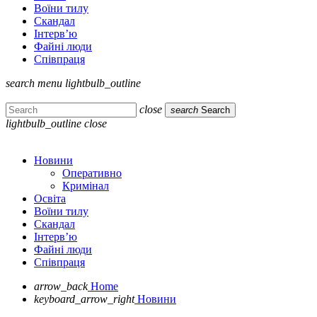
Воїни тилу
Скандал
Інтерв’ю
Файні люди
Співпраця
search
menu
lightbulb_outline
close
search
Search
lightbulb_outline
close
Новини
Оперативно
Кримінал
Освіта
Воїни тилу
Скандал
Інтерв’ю
Файні люди
Співпраця
arrow_back
Home
keyboard_arrow_right
Новини