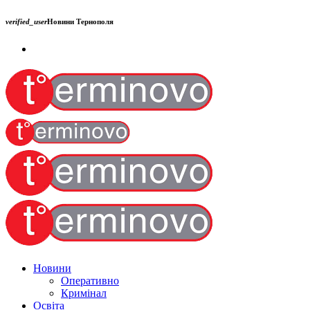
verified_user
Новини Тернополя
Новини
Оперативно
Кримінал
Освіта