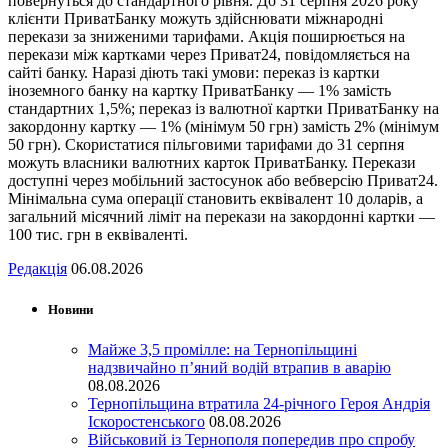
повернуться до стандартного рівня. До 31 серпня 2026 року
клієнти ПриватБанку можуть здійснювати міжнародні
перекази за зниженими тарифами. Акція поширюється на
перекази між картками через Приват24, повідомляється на
сайті банку. Наразі діють такі умови: переказ із картки
іноземного банку на картку ПриватБанку — 1% замість
стандартних 1,5%; переказ із валютної картки ПриватБанку на
закордонну картку — 1% (мінімум 50 грн) замість 2% (мінімум
50 грн). Скористатися пільговими тарифами до 31 серпня
можуть власники валютних карток ПриватБанку. Перекази
доступні через мобільний застосунок або вебверсію Приват24.
Мінімальна сума операції становить еквівалент 10 доларів, а
загальний місячний ліміт на перекази на закордонні картки —
100 тис. грн в еквіваленті.
Редакція
06.08.2026
Новини
Майже 3,5 промілле: на Тернопільщині
надзвичайно п’яний водій втрапив в аварію
08.08.2026
Тернопільщина втратила 24-річного Героя Андрія
Іскоростенського
08.08.2026
Військовий із Тернополя попередив про спробу