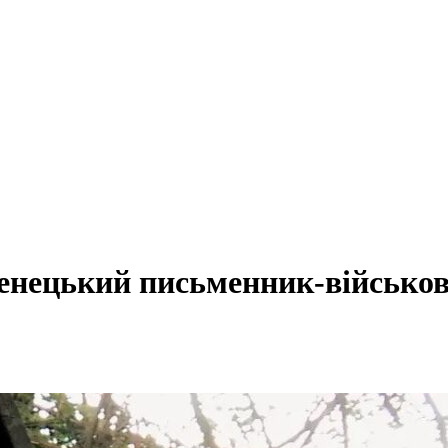
менецький письменник-військови