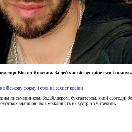
енця Віктор Янкевич. За цей час він зустрінеться із шанува
військову форму і став на захист країни
овим письменником, бодібілдером, бухгалтером, який сьогодні б
агатьох знайшов час і можливість на зустріч з читачами.