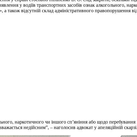
явлення у водіїв транспортних засобів ознак алкогольного, нар
», а також відсутній склад адміністративного правопорушення від
льного, наркотичного чи іншого сп’яніння або щодо перебування 
вважається недійсним”, – наголосив адвокат у апеляційній скарзі