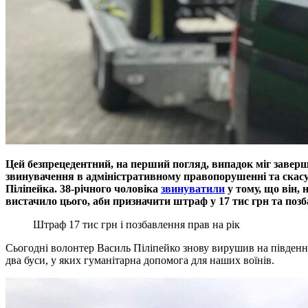
Цей безпрецедентний, на перший погляд, випадок міг заверш
звинувачення в адміністративному правопорушенні та скасу
Піліпейка. 38-річного чоловіка
звинуватили
у тому, що він, 
вистачило цього, аби призначити штраф у 17 тис грн та поз
Штраф 17 тис грн і позбавлення прав на рік
Сьогодні волонтер Василь Піліпейко знову вирушив на південни
два буси, у яких гуманітарна допомога для наших воїнів.