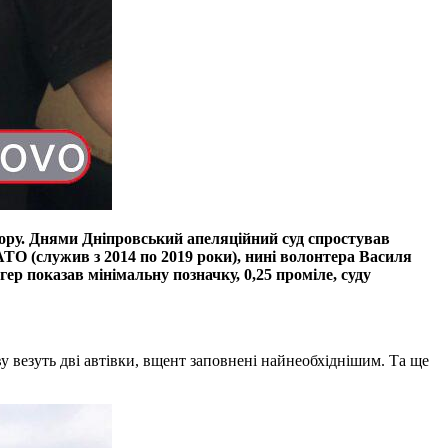
гору. Днями Дніпровський апеляційний суд спростував
ТО (служив з 2014 по 2019 роки), нині волонтера Василя
агер показав мінімальну позначку, 0,25 проміле, суду
 везуть дві автівки, вщент заповнені найнеобхіднішим. Та ще