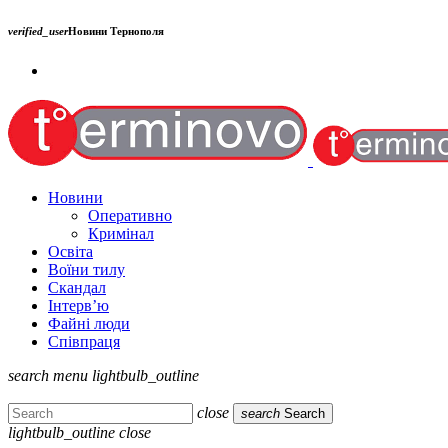
verified_user
Новини Тернополя
Новини
Оперативно
Кримінал
Освіта
Воїни тилу
Скандал
Інтерв’ю
Файні люди
Співпраця
search
menu
lightbulb_outline
close
search
Search
lightbulb_outline
close