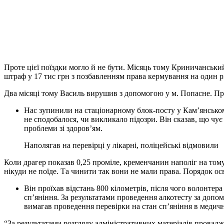
Проте цієї поїздки могло й не бути. Місяць тому Криничансь
штраф у 17 тис грн з позбавленням права кермування на один р
Два місяці тому Василь вирушив з допомогою у м. Попасне. Пр
Нас зупинили на стаціонарному блок-посту у Кам’янському
не сподобалося, чи викликало підозри. Він сказав, що чує
проблеми зі здоров’ям.
Наполягав на перевірці у лікарні, поліцейські відмовили
Коли драгер показав 0,25 проміле, кременчанин наполіг на тому
нікуди не поїде. Та чинити так вони не мали права. Порядок ос
Він проїхав відстань 800 кілометрів, після чого волонтер
сп’яніння. За результатами проведення алкотесту за допо
вимагав проведення перевірки на стан сп’яніння в медичн
“За результатами розгляду адміністративних матеріалів провадж