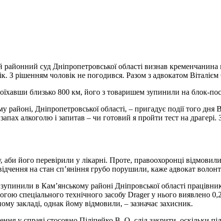
кий районний суд Дніпропетровської області визнав кременчанин
ік. З рішенням чоловік не погодився. Разом з адвокатом Віталіє
оїхавши близько 800 км, його з товаришем зупинили на блок-пос
 районі, Дніпропетровської області, – пригадує події того дня В
 запах алкоголю і запитав – чи готовий я пройти тест на драгері.
, аби його перевірили у лікарні. Проте, правоохоронці відмовил
відчення на стан сп’яніння грубо порушили, каже адвокат волонт
а зупинили в Кам’янському районі Дніпровської області працівник
могою спеціального технічного засобу Drager у нього виявлено 0
ому закладі, однак йому відмовили, – зазначає захисник.
ення у справі стосовно Піліпейко В. О. слід закрити, оскільки 