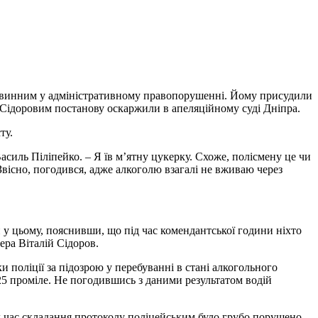
а винним у адміністративному правопорушенні. Йому присудили
м Сідоровим постанову оскаржили в апеляційному суді Дніпра.
ту.
асиль Піліпейко. – Я їв м’ятну цукерку. Схоже, полісмену це чи
 Звісно, погодився, адже алкоголю взагалі не вживаю через
и у цьому, пояснивши, що під час комендантської години ніхто
ера Віталій Сідоров.
и поліції за підозрою у перебуванні в стані алкогольного
,25 проміле. Не погодившись з даними результатом водій
під час складання протоколу поліцейським було грубо порушено