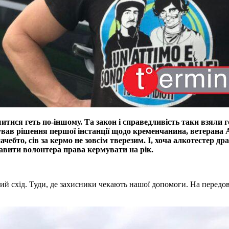
итися геть по-іншому. Та закон і справедливість таки взяли 
вав рішення першої інстанції щодо кременчанина, ветерана А
начебто, сів за кермо не зовсім тверезим. І, хоча алкотестер др
бавити волонтера права кермувати на рік.
й схід. Туди, де захисники чекають нашої допомоги. На передову