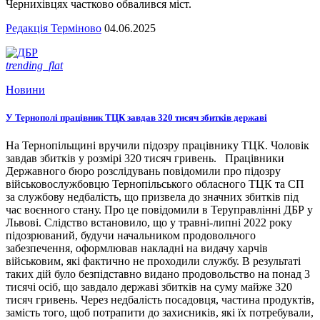
Чернихівцях частково обвалився міст.
Редакція Терміново
04.06.2025
trending_flat
Новини
У Тернополі працівник ТЦК завдав 320 тисяч збитків державі
На Тернопільщині вручили підозру працівнику ТЦК. Чоловік
завдав збитків у розмірі 320 тисяч гривень. Працівники
Державного бюро розслідувань повідомили про підозру
військовослужбовцю Тернопільського обласного ТЦК та СП
за службову недбалість, що призвела до значних збитків під
час воєнного стану. Про це повідомили в Теруправлінні ДБР у
Львові. Слідство встановило, що у травні-липні 2022 року
підозрюваний, будучи начальником продовольчого
забезпечення, оформлював накладні на видачу харчів
військовим, які фактично не проходили службу. В результаті
таких дій було безпідставно видано продовольство на понад 3
тисячі осіб, що завдало державі збитків на суму майже 320
тисяч гривень. Через недбалість посадовця, частина продуктів,
замість того, щоб потрапити до захисників, які їх потребували,