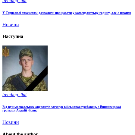
trending_flat
У Тернополі таксистам дозволили працювати у комендантську годину, але є нюанси
Новини
Наступна
trending_flat
Від рук московських окупантів загинув військовослужбовець з Вишнівецької
громади Андрій Філик
Новини
About the author