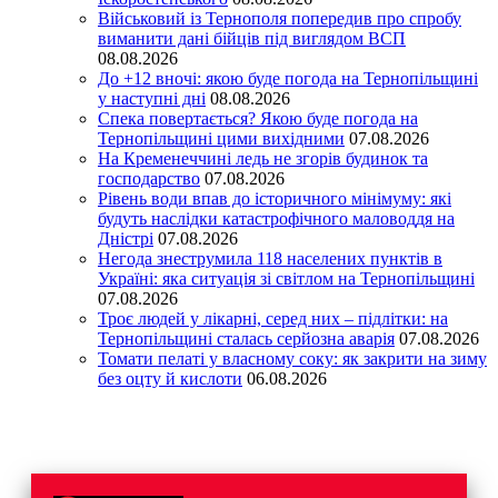
Військовий із Тернополя попередив про спробу
виманити дані бійців під виглядом ВСП
08.08.2026
До +12 вночі: якою буде погода на Тернопільщині
у наступні дні
08.08.2026
Спека повертається? Якою буде погода на
Тернопільщині цими вихідними
07.08.2026
На Кременеччині ледь не згорів будинок та
господарство
07.08.2026
Рівень води впав до історичного мінімуму: які
будуть наслідки катастрофічного маловоддя на
Дністрі
07.08.2026
Негода знеструмила 118 населених пунктів в
Україні: яка ситуація зі світлом на Тернопільщині
07.08.2026
Троє людей у лікарні, серед них – підлітки: на
Тернопільщині сталась серйозна аварія
07.08.2026
Томати пелаті у власному соку: як закрити на зиму
без оцту й кислоти
06.08.2026