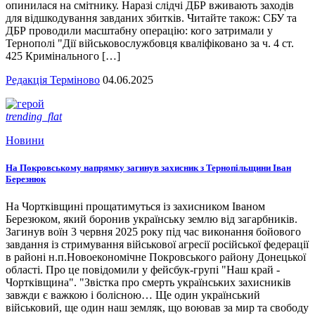
опинилася на смітнику. Наразі слідчі ДБР вживають заходів
для відшкодування завданих збитків. Читайте також: СБУ та
ДБР проводили масштабну операцію: кого затримали у
Тернополі "Дії військовослужбовця кваліфіковано за ч. 4 ст.
425 Кримінального […]
Редакція Терміново
04.06.2025
trending_flat
Новини
На Покровському напрямку загинув захисник з Тернопільщини Іван
Березнюк
На Чортківщині прощатимуться із захисником Іваном
Березюком, який боронив українську землю від загарбників.
Загинув воїн 3 червня 2025 року під час виконання бойового
завдання із стримування військової агресії російської федерації
в районі н.п.Новоекономічне Покровського району Донецької
області. Про це повідомили у фейсбук-групі "Наш край -
Чортківщина". "Звістка про смерть українських захисників
завжди є важкою і болісною… Ще один український
військовий, ще один наш земляк, що воював за мир та свободу