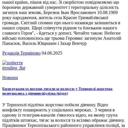
нашої країни, пішов від нас. Зі скорботою повідомляємо що
боронячи державний суверенітет і територіальну цілісність
загинув наш земляк, Березюк Іван Ярославович 10.08.1969
року народження, житель села Красне Гримайлівської
громади. Світлий спомин про нього назавжди залишиться в
наших серцях. Щирі співчуття рідним та близьким нашого
славного Героя", - йдеться у дописі. Читайте також: Небесне
військо поповнилось ще трьома Героями: загинули Анатолій
Панасюк, Василь Ющишин і Захар Венчур
Редакція Терміново
04.06.2025
trending_flat
Новини
Били руками та ногами, тягали за волосся: у Тернополі жорстоко
познущались з дівчини-підлітка (відео)
У Тернополі підлітки жорстоко побили дівчину. Відео
конфлікту поширюють у соціальних мережах. 3 червня в
одному із телеграм-каналів з'явилось відео, на якому група
підлітків штовхає, тягає за волосся та всіляко ображає дівчину.
Працівники Тернопільського районного управління поліції, за