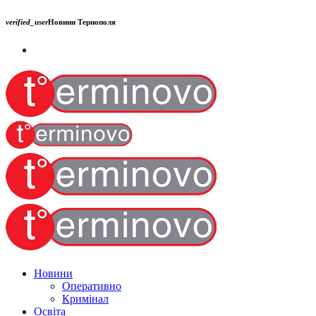
verified_user
Новини Тернополя
Новини
Оперативно
Кримінал
Освіта