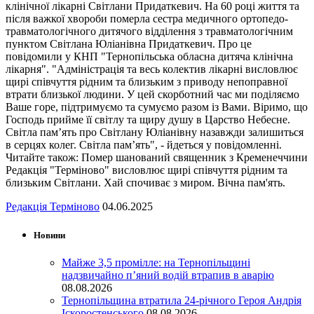
клінічної лікарні Світлани Придаткевич. На 60 році життя та
після важкої хвороби померла сестра медичного ортопедо-
травматологічного дитячого відділення з травматологічним
пунктом Світлана Юліанівна Придаткевич. Про це
повідомили у КНП "Тернопільська обласна дитяча клінічна
лікарня". "Адміністрація та весь колектив лікарні висловлює
щирі співчуття рідним та близьким з приводу непоправної
втрати близької людини. У цей скорботний час ми поділяємо
Ваше горе, підтримуємо та сумуємо разом із Вами. Віримо, що
Господь прийме її світлу та щиру душу в Царство Небесне.
Світла пам’ять про Світлану Юліанівну назавжди залишиться
в серцях колег. Світла пам’ять", - йдеться у повідомленні.
Читайте також: Помер шанований священник з Кременеччини
Редакція "Терміново" висловлює щирі співчуття рідним та
близьким Світлани. Хай спочиває з миром. Вічна пам'ять.
Редакція Терміново
04.06.2025
Новини
Майже 3,5 промілле: на Тернопільщині
надзвичайно п’яний водій втрапив в аварію
08.08.2026
Тернопільщина втратила 24-річного Героя Андрія
Іскоростенського
08.08.2026