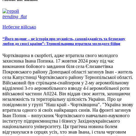
trending_flat
Небесне військо
“Його подвиг – це історія про мужність, самовідданість та безмежну
любов до своєї країни”: Тернопільщина втратила молодого бійця
Чортківщина в скорботі, адже втратила свого молодого
захисника Івана Попика. 17 жовтня 2024 року під час
виконання бойового завдання біля села Єлизаветівка
Покровського району Донецької області загинув Іван - житель
села Капустинці Чортківського району Тернопільської області.
Військовий був стрільцем-снайпером у 2-му аеромобільному
відділенні 3-го аеромобільного взводу 4-ї аеромобільної роти
військової частини А0224. Він віддав своє життя, захищаючи
незалежність та територіальну цілісність України. Про це
повідомили у групі "Наш край - Чортківщина". "Україна знову
втратила одного зі своїх найкращих синів. На фронті загинув
Іван Попик – випускник Чортківського навчально-наукового
інституту підприємництва і бізнесу Західноукраїнського
національного університету. Ця трагічна новина болем
відгукнулася в серцях усіх, хто знав Івана, і стала черговим