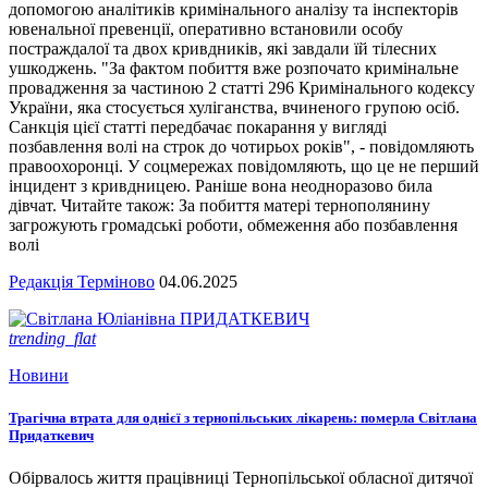
допомогою аналітиків кримінального аналізу та інспекторів
ювенальної превенції, оперативно встановили особу
постраждалої та двох кривдників, які завдали їй тілесних
ушкоджень. "За фактом побиття вже розпочато кримінальне
провадження за частиною 2 статті 296 Кримінального кодексу
України, яка стосується хуліганства, вчиненого групою осіб.
Санкція цієї статті передбачає покарання у вигляді
позбавлення волі на строк до чотирьох років", - повідомляють
правоохоронці. У соцмережах повідомляють, що це не перший
інцидент з кривдницею. Раніше вона неодноразово била
дівчат. Читайте також: За побиття матері тернополянину
загрожують громадські роботи, обмеження або позбавлення
волі
Редакція Терміново
04.06.2025
trending_flat
Новини
Трагічна втрата для однієї з тернопільських лікарень: померла Світлана
Придаткевич
Обірвалось життя працівниці Тернопільської обласної дитячої