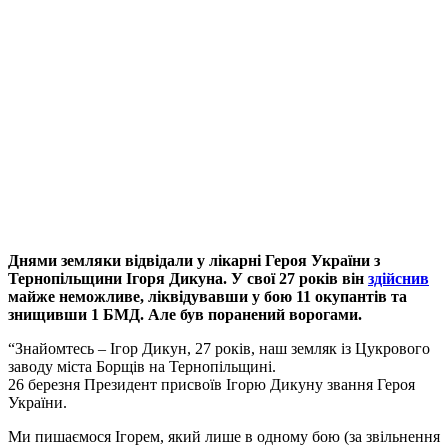
Днями земляки відвідали у лікарні Героя України з
Тернопільщини Ігоря Дикуна. У свої 27 років він
здійснив
майже неможливе, ліквідувавши у бою 11 окупантів та
знищивши 1 БМД. Але був поранений ворогами.
“Знайомтесь – Ігор Дикун, 27 років, наш земляк із Цукрового
заводу міста Борщів на Тернопільщині.
26 березня Президент присвоїв Ігорю Дикуну звання Героя
України.
Ми пишаємося Ігорем, який лише в одному бою (за звільнення