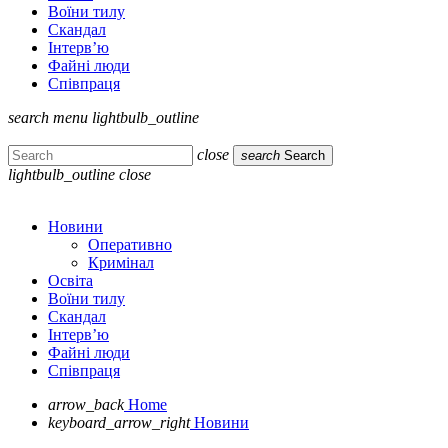
Воїни тилу
Скандал
Інтерв’ю
Файні люди
Співпраця
search
menu
lightbulb_outline
close
search
Search
lightbulb_outline
close
Новини
Оперативно
Кримінал
Освіта
Воїни тилу
Скандал
Інтерв’ю
Файні люди
Співпраця
arrow_back
Home
keyboard_arrow_right
Новини