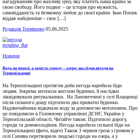
нагадуванням про жахливу ціну, яку платить наша країна за
свою свободу. Його подвиг – це історія про мужність,
самовідданість та безмежну любов до своєї країни. Іван Попик
віддав найцінніше – своє […]
Редакція Терміново
05.06.2025
trending_flat
Новини
Вода на порозі, а замість городу – озеро: наслідки негоди на
Тернопільщині
На Тернопільщині протягом доби негода наробила біди
людям. Зокрема затопила житлові будинки, її наслідки
ліквідовували рятувальники. На Лановеччині у селі Влащинці
після сильного дощу підтопило два приватні будинки.
Надзвичайники відкачали воду за допомогою мотопомпи. Про
це повідомили в Головному управлінні ДСНС України у
Тернопільській області. Читайте також: Підтопило дорогу,
городи та домоволодіння. Негода наробила сильної біди на
Тернопільщині (фото, відео) Також 3 червня гроза з громом у
селі Синява перетворили людські городи на озера, а у