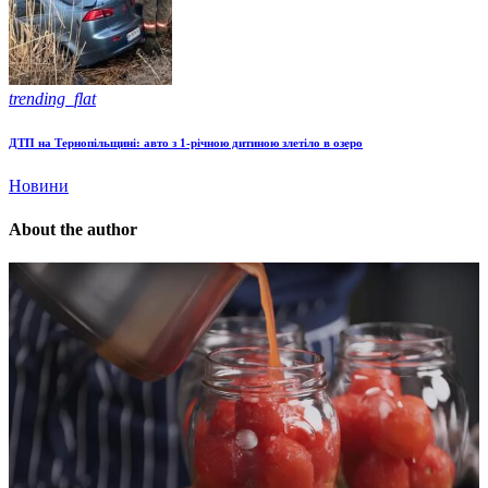
trending_flat
ДТП на Тернопільщині: авто з 1-річною дитиною злетіло в озеро
Новини
About the author