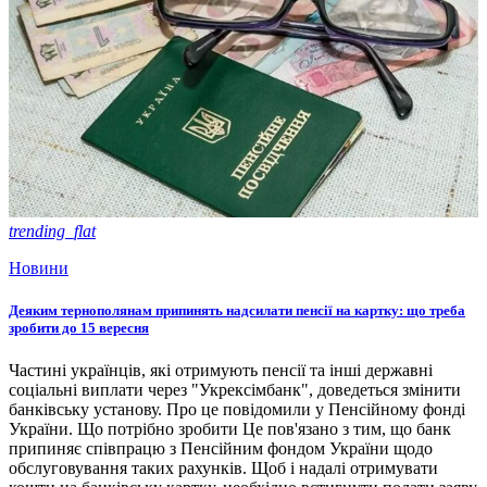
trending_flat
Новини
Деяким тернополянам припинять надсилати пенсії на картку: що треба
зробити до 15 вересня
Частині українців, які отримують пенсії та інші державні
соціальні виплати через "Укрексімбанк", доведеться змінити
банківську установу. Про це повідомили у Пенсійному фонді
України. Що потрібно зробити Це пов'язано з тим, що банк
припиняє співпрацю з Пенсійним фондом України щодо
обслуговування таких рахунків. Щоб і надалі отримувати