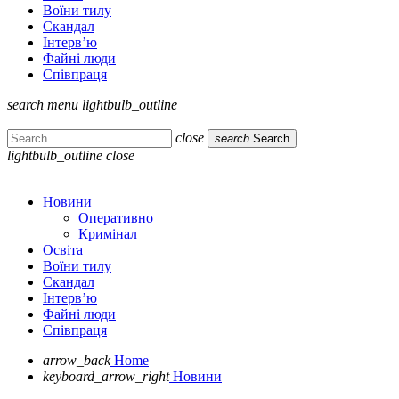
Воїни тилу
Скандал
Інтерв’ю
Файні люди
Співпраця
search
menu
lightbulb_outline
close
search
Search
lightbulb_outline
close
Новини
Оперативно
Кримінал
Освіта
Воїни тилу
Скандал
Інтерв’ю
Файні люди
Співпраця
arrow_back
Home
keyboard_arrow_right
Новини