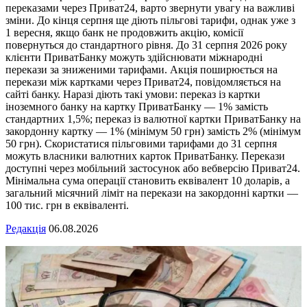
переказами через Приват24, варто звернути увагу на важливі
зміни. До кінця серпня ще діють пільгові тарифи, однак уже з
1 вересня, якщо банк не продовжить акцію, комісії
повернуться до стандартного рівня. До 31 серпня 2026 року
клієнти ПриватБанку можуть здійснювати міжнародні
перекази за зниженими тарифами. Акція поширюється на
перекази між картками через Приват24, повідомляється на
сайті банку. Наразі діють такі умови: переказ із картки
іноземного банку на картку ПриватБанку — 1% замість
стандартних 1,5%; переказ із валютної картки ПриватБанку на
закордонну картку — 1% (мінімум 50 грн) замість 2% (мінімум
50 грн). Скористатися пільговими тарифами до 31 серпня
можуть власники валютних карток ПриватБанку. Перекази
доступні через мобільний застосунок або вебверсію Приват24.
Мінімальна сума операції становить еквівалент 10 доларів, а
загальний місячний ліміт на перекази на закордонні картки —
100 тис. грн в еквіваленті.
Редакція
06.08.2026