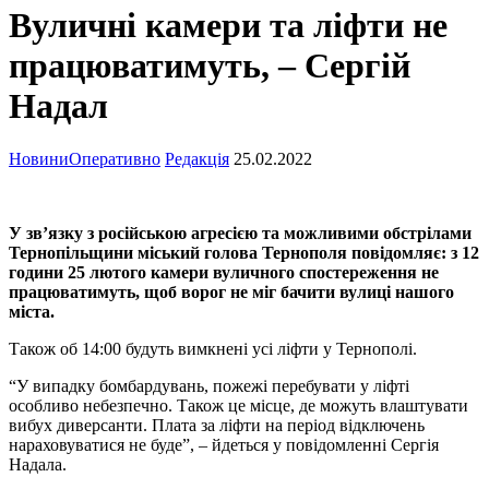
Вуличні камери та ліфти не
працюватимуть, – Сергій
Надал
Новини
Оперативно
Редакція
25.02.2022
У зв’язку з російською агресією та можливими обстрілами
Тернопільщини міський голова Тернополя повідомляє: з 12
години 25 лютого камери вуличного спостереження не
працюватимуть, щоб ворог не міг бачити вулиці нашого
міста.
Також об 14:00 будуть вимкнені усі ліфти у Тернополі.
“У випадку бомбардувань, пожежі перебувати у ліфті
особливо небезпечно. Також це місце, де можуть влаштувати
вибух диверсанти. Плата за ліфти на період відключень
нараховуватися не буде”, – йдеться у повідомленні Сергія
Надала.