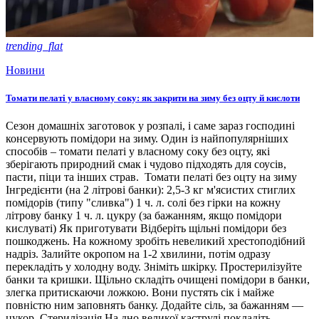
trending_flat
Новини
Томати пелаті у власному соку: як закрити на зиму без оцту й кислоти
Сезон домашніх заготовок у розпалі, і саме зараз господині
консервують помідори на зиму. Один із найпопулярніших
способів – томати пелаті у власному соку без оцту, які
зберігають природний смак і чудово підходять для соусів,
пасти, піци та інших страв. Томати пелаті без оцту на зиму
Інгредієнти (на 2 літрові банки): 2,5-3 кг м'ясистих стиглих
помідорів (типу "сливка") 1 ч. л. солі без гірки на кожну
літрову банку 1 ч. л. цукру (за бажанням, якщо помідори
кислуваті) Як приготувати Відберіть щільні помідори без
пошкоджень. На кожному зробіть невеликий хрестоподібний
надріз. Залийте окропом на 1-2 хвилини, потім одразу
перекладіть у холодну воду. Зніміть шкірку. Простерилізуйте
банки та кришки. Щільно складіть очищені помідори в банки,
злегка притискаючи ложкою. Вони пустять сік і майже
повністю ним заповнять банку. Додайте сіль, за бажанням —
цукор. Стерилізація На дно великої каструлі покладіть