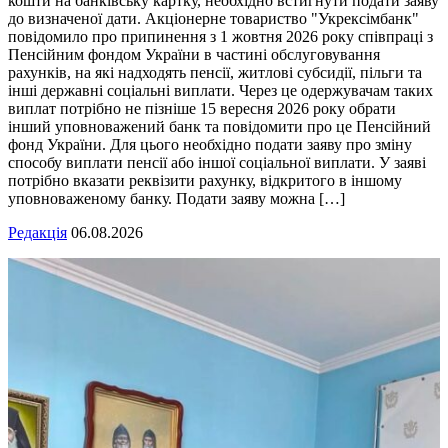
кошти на банківську картку, необхідно встигнути подати заяву
до визначеної дати. Акціонерне товариство "Укрексімбанк"
повідомило про припинення з 1 жовтня 2026 року співпраці з
Пенсійним фондом України в частині обслуговування
рахунків, на які надходять пенсії, житлові субсидії, пільги та
інші державні соціальні виплати. Через це одержувачам таких
виплат потрібно не пізніше 15 вересня 2026 року обрати
інший уповноважений банк та повідомити про це Пенсійний
фонд України. Для цього необхідно подати заяву про зміну
способу виплати пенсії або іншої соціальної виплати. У заяві
потрібно вказати реквізити рахунку, відкритого в іншому
уповноваженому банку. Подати заяву можна […]
Редакція
06.08.2026