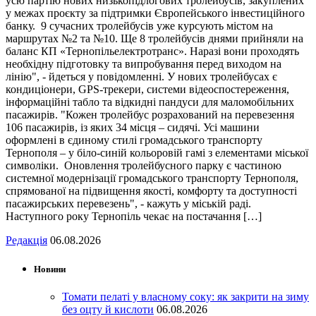
усю партію нових низькопідлогових тролейбусів, закуплених
у межах проєкту за підтримки Європейського інвестиційного
банку. 9 сучасних тролейбусів уже курсують містом на
маршрутах №2 та №10. Ще 8 тролейбусів днями прийняли на
баланс КП «Тернопільелектротранс». Наразі вони проходять
необхідну підготовку та випробування перед виходом на
лінію", - йдеться у повідомленні. У нових тролейбусах є
кондиціонери, GPS-трекери, системи відеоспостереження,
інформаційні табло та відкидні пандуси для маломобільних
пасажирів. "Кожен тролейбус розрахований на перевезення
106 пасажирів, із яких 34 місця – сидячі. Усі машини
оформлені в єдиному стилі громадського транспорту
Тернополя – у біло-синій кольоровій гамі з елементами міської
символіки. Оновлення тролейбусного парку є частиною
системної модернізації громадського транспорту Тернополя,
спрямованої на підвищення якості, комфорту та доступності
пасажирських перевезень", - кажуть у міській раді.
Наступного року Тернопіль чекає на постачання […]
Редакція
06.08.2026
Новини
Томати пелаті у власному соку: як закрити на зиму
без оцту й кислоти
06.08.2026