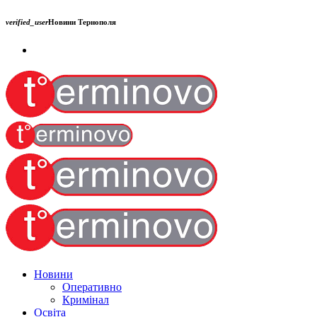
verified_user
Новини Тернополя
Новини
Оперативно
Кримінал
Освіта