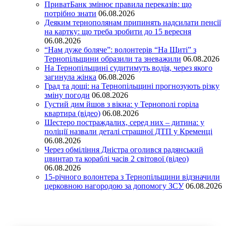
ПриватБанк змінює правила переказів: що
потрібно знати
06.08.2026
Деяким тернополянам припинять надсилати пенсії
на картку: що треба зробити до 15 вересня
06.08.2026
“Нам дуже боляче”: волонтерів “На Щиті” з
Тернопільщини образили та зневажили
06.08.2026
На Тернопільщині судитимуть водія, через якого
загинула жінка
06.08.2026
Град та дощі: на Тернопільщині прогнозують різку
зміну погоди
06.08.2026
Густий дим йшов з вікна: у Тернополі горіла
квартира (відео)
06.08.2026
Шестеро постраждалих, серед них – дитина: у
поліції назвали деталі страшної ДТП у Кременці
06.08.2026
Через обміління Дністра оголився радянський
цвинтар та кораблі часів 2 світової (відео)
06.08.2026
15-річного волонтера з Тернопільщини відзначили
церковною нагородою за допомогу ЗСУ
06.08.2026