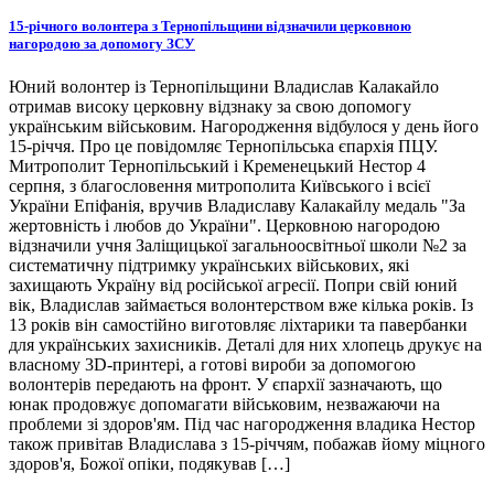
15-річного волонтера з Тернопільщини відзначили церковною
нагородою за допомогу ЗСУ
Юний волонтер із Тернопільщини Владислав Калакайло
отримав високу церковну відзнаку за свою допомогу
українським військовим. Нагородження відбулося у день його
15-річчя. Про це повідомляє Тернопільська єпархія ПЦУ.
Митрополит Тернопільський і Кременецький Нестор 4
серпня, з благословення митрополита Київського і всієї
України Епіфанія, вручив Владиславу Калакайлу медаль "За
жертовність і любов до України". Церковною нагородою
відзначили учня Заліщицької загальноосвітньої школи №2 за
систематичну підтримку українських військових, які
захищають Україну від російської агресії. Попри свій юний
вік, Владислав займається волонтерством вже кілька років. Із
13 років він самостійно виготовляє ліхтарики та павербанки
для українських захисників. Деталі для них хлопець друкує на
власному 3D-принтері, а готові вироби за допомогою
волонтерів передають на фронт. У єпархії зазначають, що
юнак продовжує допомагати військовим, незважаючи на
проблеми зі здоров'ям. Під час нагородження владика Нестор
також привітав Владислава з 15-річчям, побажав йому міцного
здоров'я, Божої опіки, подякував […]