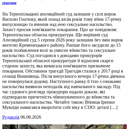
рішення
На Тернопільщині апеляційний суд залишив у силі вирок
Василю Гнатюку, який понад вісім років тому вбив 17-річну
випускницю та вчинив над нею сексуальне насильство.
Захист просив пом'якшити покарання. Про це повідомляє
Тернопільська обласна прокуратура. Що вирішив суд
Апеляційний суд 5 серпня 2026 року залишив без змін вирок
жителю Кременецького району. Раніше його засудили до 15
років позбавлення волі за умисне вбивство та сексуальне
насильство. Суд погодився з доводами прокурорів
Тернопільської обласної прокуратури й відхилив скарги
сторони захисту, яка вимагала пом'якшити призначене
покарання. Обставини трагедії Трагедія сталася у 2017 році в
селищі Вишнівець. Після випускного вечора 17-річна дівчина
не повернулася додому. Наступного ранку її тіло з ознаками
насильства виявили неподалік від навчального закладу. Під
час судового розгляду прокурори надали докази, які
підтвердили причетність обвинуваченого до вбивства та
сексуального насильства. Читайте також: Вбивця Іринки
Мукоїди намагався вкоротити собі віку в СІЗО: деталі […]
Редакція
06.08.2026