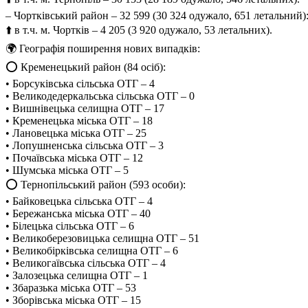
– Чортківський район – 32 599 (30 324 одужало, 651 летальний)
⬆️ в т.ч. м. Чортків – 4 205 (3 920 одужало, 53 летальних).
🌍 Географія поширення нових випадків:
⭕️ Кременецький район (84 осіб):
• Борсуківська сільська ОТГ – 4
• Великодедеркальська сільська ОТГ – 0
• Вишнівецька селищна ОТГ – 17
• Кременецька міська ОТГ – 18
• Лановецька міська ОТГ – 25
• Лопушненська сільська ОТГ – 3
• Почаївська міська ОТГ – 12
• Шумська міська ОТГ – 5
⭕️ Тернопільський район (593 особи):
• Байковецька сільська ОТГ – 4
• Бережанська міська ОТГ – 40
• Білецька сільська ОТГ – 6
• Великоберезовицька селищна ОТГ – 51
• Великобірківська селищна ОТГ – 6
• Великогаївська сільська ОТГ – 4
• Залозецька селищна ОТГ – 1
• Збаразька міська ОТГ – 53
• Зборівська міська ОТГ – 15