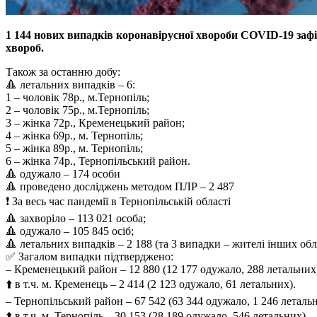
1 144 нових випадків коронавірусної хвороби COVID-19 зафік
хвороб.
Також за останню добу:
🔺 летальних випадків – 6:
1 – чоловік 78р., м.Тернопіль;
2 – чоловік 75р., м.Тернопіль;
3 – жінка 72р., Кременецький район;
4 – жінка 69р., м. Тернопіль;
5 – жінка 89р., м. Тернопіль;
6 – жінка 74р., Тернопільський район.
🔺 одужало – 174 особи
🔺 проведено досліджень методом ПЛР – 2 487
❗️ За весь час пандемії в Тернопільській області
🔺 захворіло – 113 021 особа;
🔺 одужало – 105 845 осіб;
🔺 летальних випадків – 2 188 (та 3 випадки – жителі інших обл
✅ Загалом випадки підтверджено:
– Кременецький район – 12 880 (12 177 одужало, 288 летальних
⬆️ в т.ч. м. Кременець – 2 414 (2 123 одужало, 61 летальних).
– Тернопільський район – 67 542 (63 344 одужало, 1 246 летальн
⬆️ в т.ч. м. Тернопіль – 30 153 (28 189 одужало, 546 летальних).