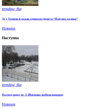
trending_flat
Де у Тернополі можна отримати гроші за “Пакунок малюка”
Новини
Наступна
trending_flat
Посеред парку ім. Т. Шевченка зробили парковку
Новини