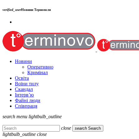
verified_user
Новини Тернополя
Новини
Оперативно
Кримінал
Освіта
Воїни тилу
Скандал
Інтерв’ю
Файні люди
Співпраця
search
menu
lightbulb_outline
close
search
Search
lightbulb_outline
close