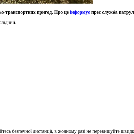
ньо-транспортних пригод. Про це
інформує
прес служба патруль
слідчий.
йтесь безпечної дистанції, в жодному разі не перевищуйте швидк