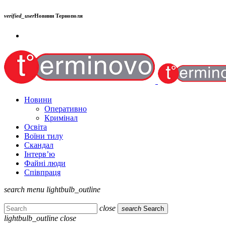
verified_user
Новини Тернополя
Новини
Оперативно
Кримінал
Освіта
Воїни тилу
Скандал
Інтерв’ю
Файні люди
Співпраця
search
menu
lightbulb_outline
close
search
Search
lightbulb_outline
close