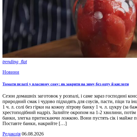
trending_flat
Новини
Томати пелаті у власному соку: як закрити на зиму без оцту й кислоти
Сезон домашніх заготовок у розпалі, і саме зараз господині кон
природний смак і чудово підходять для соусів, пасти, піци та ін
1 ч. л. солі без гірки на кожну літрову банку 1 ч. л. цукру (з
хрестоподібний надріз. Залийте окропом на 1-2 хвилини, потім 
банки, злегка притискаючи ложкою. Вони пустять сік і майже п
Поставте банки, накрийте […]
Редакція
06.08.2026