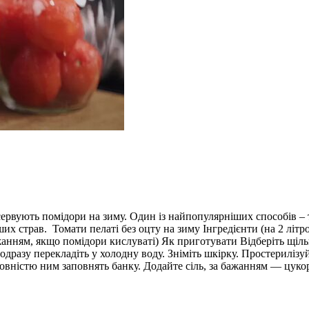
сервують помідори на зиму. Один із найпопулярніших способів – т
ших страв. Томати пелаті без оцту на зиму Інгредієнти (на 2 літро
а бажанням, якщо помідори кислуваті) Як приготувати Відберіть щ
одразу перекладіть у холодну воду. Зніміть шкірку. Простериліз
овністю ним заповнять банку. Додайте сіль, за бажанням — цукор