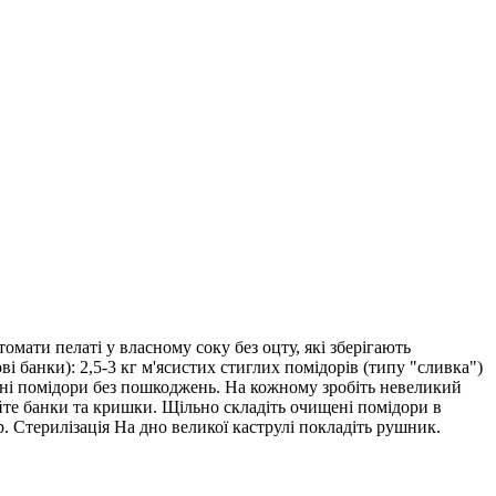
омати пелаті у власному соку без оцту, які зберігають
ві банки): 2,5-3 кг м'ясистих стиглих помідорів (типу "сливка")
ільні помідори без пошкоджень. На кожному зробіть невеликий
уйте банки та кришки. Щільно складіть очищені помідори в
. Стерилізація На дно великої каструлі покладіть рушник.