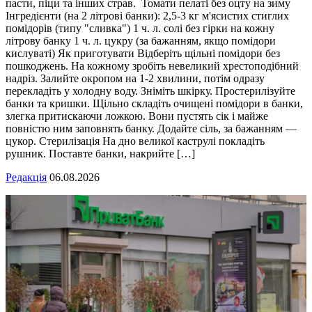
пасти, піци та інших страв. Томати пелаті без оцту на зиму
Інгредієнти (на 2 літрові банки): 2,5-3 кг м'ясистих стиглих
помідорів (типу "сливка") 1 ч. л. солі без гірки на кожну
літрову банку 1 ч. л. цукру (за бажанням, якщо помідори
кислуваті) Як приготувати Відберіть щільні помідори без
пошкоджень. На кожному зробіть невеликий хрестоподібний
надріз. Залийте окропом на 1-2 хвилини, потім одразу
перекладіть у холодну воду. Зніміть шкірку. Простерилізуйте
банки та кришки. Щільно складіть очищені помідори в банки,
злегка притискаючи ложкою. Вони пустять сік і майже
повністю ним заповнять банку. Додайте сіль, за бажанням —
цукор. Стерилізація На дно великої каструлі покладіть
рушник. Поставте банки, накрийте […]
Редакція
06.08.2026