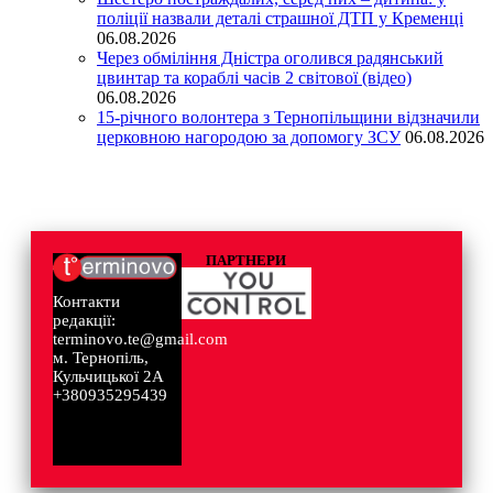
поліції назвали деталі страшної ДТП у Кременці
06.08.2026
Через обміління Дністра оголився радянський
цвинтар та кораблі часів 2 світової (відео)
06.08.2026
15-річного волонтера з Тернопільщини відзначили
церковною нагородою за допомогу ЗСУ
06.08.2026
ПАРТНЕРИ
Контакти
редакції:
terminovo.te@gmail.com
м. Тернопіль,
Кульчицької 2А
+380935295439