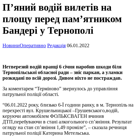
П’яний водій вилетів на
площу перед пам’ятником
Бандері у Тернополі
Новини
Оперативно
Редакція
06.01.2022
Нетверезий водій вранці 6 січня наробив шкоди біля
Тернопільської обласної ради – зніс паркан, а уламки
розкидані по всій дорозі. Дивом ніхто не постраждав.
За коментарем “Терміново” звернулось до управління
патрульної поліції області.
“06.01.2022 року, близько 6-Ї години ранку, в м. Тернопіль на
перехресті вул. Крушельницької –Грушевського,водій,
керуючи автомобілем ФОЛЬКСВАГЕН вчинив
ДТП,перебуваючи в стані алкогольного сп’яніння. Результат
огляду на стан сп’яніння 1,49 проміле”, – сказала речниця
патрульної поліції Катерина Метельська.