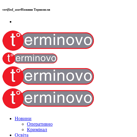
verified_user
Новини Тернополя
Новини
Оперативно
Кримінал
Освіта