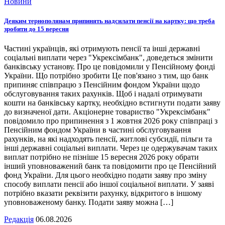
Новини
Деяким тернополянам припинять надсилати пенсії на картку: що треба
зробити до 15 вересня
Частині українців, які отримують пенсії та інші державні
соціальні виплати через "Укрексімбанк", доведеться змінити
банківську установу. Про це повідомили у Пенсійному фонді
України. Що потрібно зробити Це пов'язано з тим, що банк
припиняє співпрацю з Пенсійним фондом України щодо
обслуговування таких рахунків. Щоб і надалі отримувати
кошти на банківську картку, необхідно встигнути подати заяву
до визначеної дати. Акціонерне товариство "Укрексімбанк"
повідомило про припинення з 1 жовтня 2026 року співпраці з
Пенсійним фондом України в частині обслуговування
рахунків, на які надходять пенсії, житлові субсидії, пільги та
інші державні соціальні виплати. Через це одержувачам таких
виплат потрібно не пізніше 15 вересня 2026 року обрати
інший уповноважений банк та повідомити про це Пенсійний
фонд України. Для цього необхідно подати заяву про зміну
способу виплати пенсії або іншої соціальної виплати. У заяві
потрібно вказати реквізити рахунку, відкритого в іншому
уповноваженому банку. Подати заяву можна […]
Редакція
06.08.2026