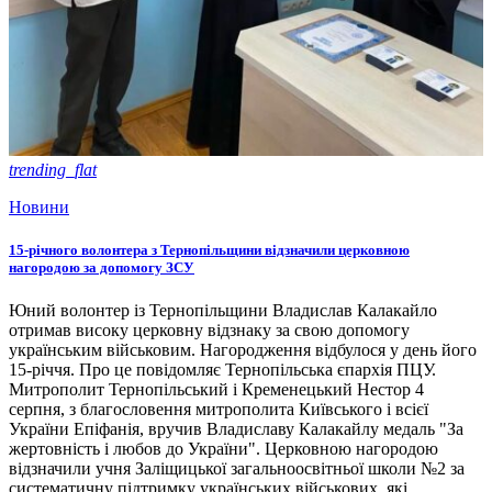
trending_flat
Новини
15-річного волонтера з Тернопільщини відзначили церковною
нагородою за допомогу ЗСУ
Юний волонтер із Тернопільщини Владислав Калакайло
отримав високу церковну відзнаку за свою допомогу
українським військовим. Нагородження відбулося у день його
15-річчя. Про це повідомляє Тернопільська єпархія ПЦУ.
Митрополит Тернопільський і Кременецький Нестор 4
серпня, з благословення митрополита Київського і всієї
України Епіфанія, вручив Владиславу Калакайлу медаль "За
жертовність і любов до України". Церковною нагородою
відзначили учня Заліщицької загальноосвітньої школи №2 за
систематичну підтримку українських військових, які