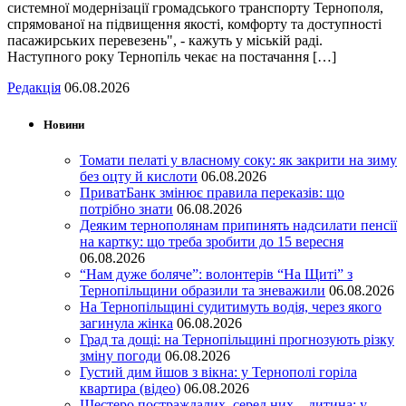
системної модернізації громадського транспорту Тернополя,
спрямованої на підвищення якості, комфорту та доступності
пасажирських перевезень", - кажуть у міській раді.
Наступного року Тернопіль чекає на постачання […]
Редакція
06.08.2026
Новини
Томати пелаті у власному соку: як закрити на зиму
без оцту й кислоти
06.08.2026
ПриватБанк змінює правила переказів: що
потрібно знати
06.08.2026
Деяким тернополянам припинять надсилати пенсії
на картку: що треба зробити до 15 вересня
06.08.2026
“Нам дуже боляче”: волонтерів “На Щиті” з
Тернопільщини образили та зневажили
06.08.2026
На Тернопільщині судитимуть водія, через якого
загинула жінка
06.08.2026
Град та дощі: на Тернопільщині прогнозують різку
зміну погоди
06.08.2026
Густий дим йшов з вікна: у Тернополі горіла
квартира (відео)
06.08.2026
Шестеро постраждалих, серед них – дитина: у