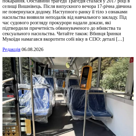
покарання. Обставини трагедії Трагедія сталася у 2017 році в
селищі Вишнівець. Після випускного вечора 17-річна дівчина
не повернулася додому. Наступного ранку її тіло з ознаками
насильства виявили неподалік від навчального закладу. Під
час судового розгляду прокурори надали докази, які
підтвердили причетність обвинуваченого до вбивства та
сексуального насильства. Читайте також: Вбивця Іринки
Мукоїди намагався вкоротити собі віку в СІЗО: деталі […]
Редакція
06.08.2026