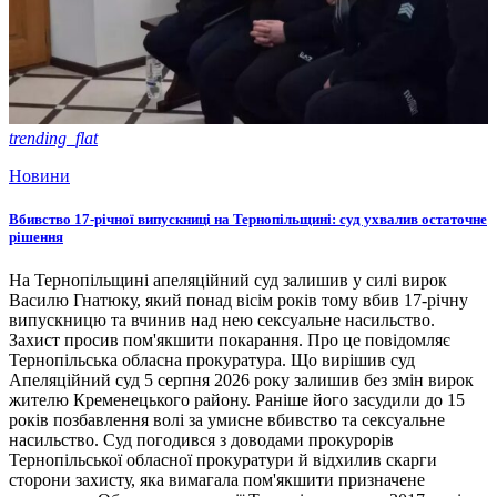
trending_flat
Новини
Вбивство 17-річної випускниці на Тернопільщині: суд ухвалив остаточне
рішення
На Тернопільщині апеляційний суд залишив у силі вирок
Василю Гнатюку, який понад вісім років тому вбив 17-річну
випускницю та вчинив над нею сексуальне насильство.
Захист просив пом'якшити покарання. Про це повідомляє
Тернопільська обласна прокуратура. Що вирішив суд
Апеляційний суд 5 серпня 2026 року залишив без змін вирок
жителю Кременецького району. Раніше його засудили до 15
років позбавлення волі за умисне вбивство та сексуальне
насильство. Суд погодився з доводами прокурорів
Тернопільської обласної прокуратури й відхилив скарги
сторони захисту, яка вимагала пом'якшити призначене