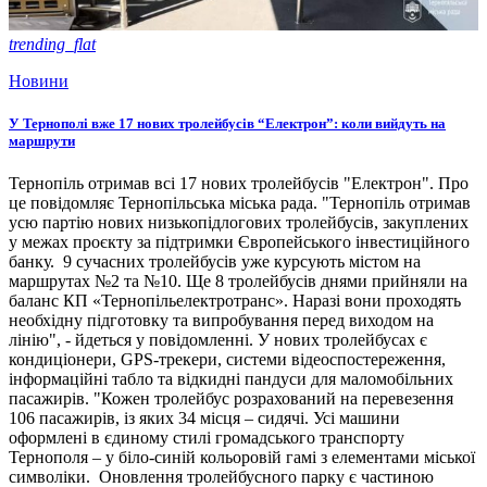
trending_flat
Новини
У Тернополі вже 17 нових тролейбусів “Електрон”: коли вийдуть на
маршрути
Тернопіль отримав всі 17 нових тролейбусів "Електрон". Про
це повідомляє Тернопільська міська рада. "Тернопіль отримав
усю партію нових низькопідлогових тролейбусів, закуплених
у межах проєкту за підтримки Європейського інвестиційного
банку. 9 сучасних тролейбусів уже курсують містом на
маршрутах №2 та №10. Ще 8 тролейбусів днями прийняли на
баланс КП «Тернопільелектротранс». Наразі вони проходять
необхідну підготовку та випробування перед виходом на
лінію", - йдеться у повідомленні. У нових тролейбусах є
кондиціонери, GPS-трекери, системи відеоспостереження,
інформаційні табло та відкидні пандуси для маломобільних
пасажирів. "Кожен тролейбус розрахований на перевезення
106 пасажирів, із яких 34 місця – сидячі. Усі машини
оформлені в єдиному стилі громадського транспорту
Тернополя – у біло-синій кольоровій гамі з елементами міської
символіки. Оновлення тролейбусного парку є частиною