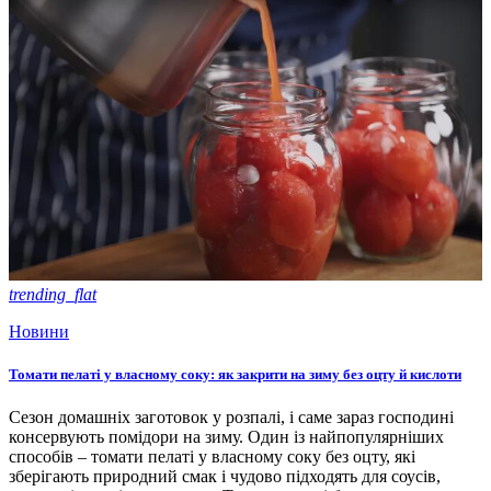
trending_flat
Новини
Томати пелаті у власному соку: як закрити на зиму без оцту й кислоти
Сезон домашніх заготовок у розпалі, і саме зараз господині
консервують помідори на зиму. Один із найпопулярніших
способів – томати пелаті у власному соку без оцту, які
зберігають природний смак і чудово підходять для соусів,