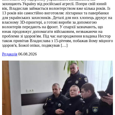
захищають Україну від російської агресії. Попри свій юний
вік, Владислав займається волонтерством вже кілька років. Із
13 років він самостійно виготовляє ліхтарики та павербанки
для українських захисників. Деталі для них хлопець друкує на
власному 3D-принтері, а готові вироби за допомогою
волонтерів передають на фронт. У єпархії зазначають, що
юнак продовжує допомагати військовим, незважаючи на
проблеми зі здоров'ям. Під час нагородження владика Нестор
також привітав Владислава з 15-річчям, побажав йому міцного
здоров'я, Божої опіки, подякував […]
Редакція
06.08.2026