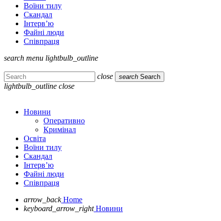
Воїни тилу
Скандал
Інтерв’ю
Файні люди
Співпраця
search
menu
lightbulb_outline
close
search
Search
lightbulb_outline
close
Новини
Оперативно
Кримінал
Освіта
Воїни тилу
Скандал
Інтерв’ю
Файні люди
Співпраця
arrow_back
Home
keyboard_arrow_right
Новини