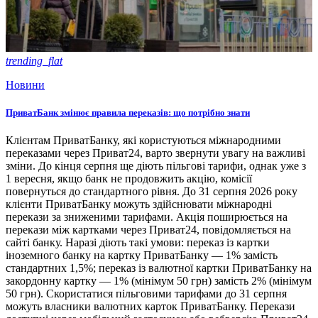
trending_flat
Новини
ПриватБанк змінює правила переказів: що потрібно знати
Клієнтам ПриватБанку, які користуються міжнародними
переказами через Приват24, варто звернути увагу на важливі
зміни. До кінця серпня ще діють пільгові тарифи, однак уже з
1 вересня, якщо банк не продовжить акцію, комісії
повернуться до стандартного рівня. До 31 серпня 2026 року
клієнти ПриватБанку можуть здійснювати міжнародні
перекази за зниженими тарифами. Акція поширюється на
перекази між картками через Приват24, повідомляється на
сайті банку. Наразі діють такі умови: переказ із картки
іноземного банку на картку ПриватБанку — 1% замість
стандартних 1,5%; переказ із валютної картки ПриватБанку на
закордонну картку — 1% (мінімум 50 грн) замість 2% (мінімум
50 грн). Скористатися пільговими тарифами до 31 серпня
можуть власники валютних карток ПриватБанку. Перекази