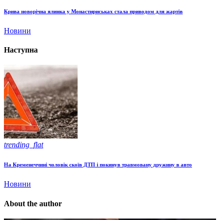
Крива новорічна ялинка у Монастириськах стала приводом для жартів
Новини
Наступна
trending_flat
На Кременеччині чоловік скоїв ДТП і покинув травмовану дружину в авто
Новини
About the author