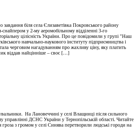
о завдання біля села Єлизаветівка Покровського району
м-снайпером у 2-му аеромобільному відділенні 3-го
торіальну цілісність України. Про це повідомили у групі "Наш
тківського навчально-наукового інституту підприємництва і
і стала черговим нагадуванням про жахливу ціну, яку платить
пик віддав найцінніше – своє […]
тувальники. На Лановеччині у селі Влащинці після сильного
у управлінні ДСНС України у Тернопільській області. Читайте
я гроза з громом у селі Синява перетворили людські городи на