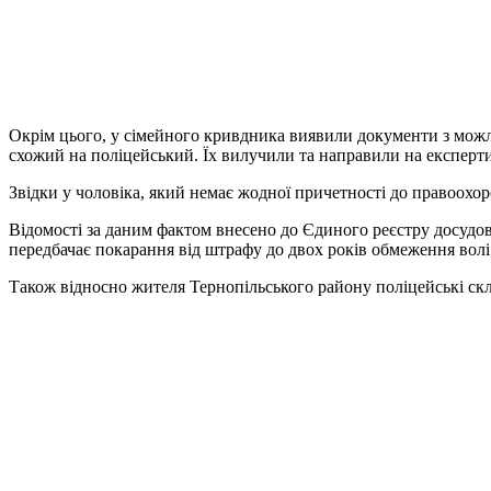
Окрім цього, у сімейного кривдника виявили документи з можл
схожий на поліцейський. Їх вилучили та направили на експерти
Звідки у чоловіка, який немає жодної причетності до правоохоро
Відомості за даним фактом внесено до Єдиного реєстру досудови
передбачає покарання від штрафу до двох років обмеження волі
Також відносно жителя Тернопільського району поліцейські склал