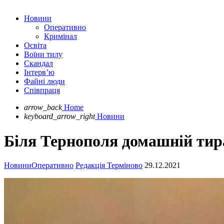
Новини
Оперативно
Кримінал
Освіта
Воїни тилу
Скандал
Інтерв’ю
Файні люди
Співпраця
arrow_back
Home
keyboard_arrow_right
Новини
Біля Тернополя домашній тир
Новини
Оперативно
Редакція Терміново
29.12.2021