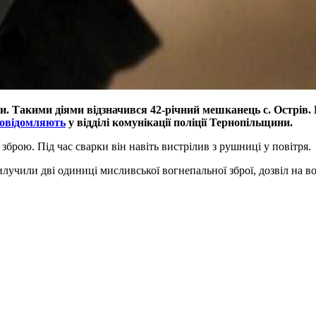
ти. Такими діями відзначився 42-річний мешканець с. Острів
овідомляють
у відділі комунікації поліції Тернопільщини.
брою. Під час сварки він навіть вистрілив з рушниці у повітря.
лучили дві одиниці мисливської вогнепальної зброї, дозвіл на во