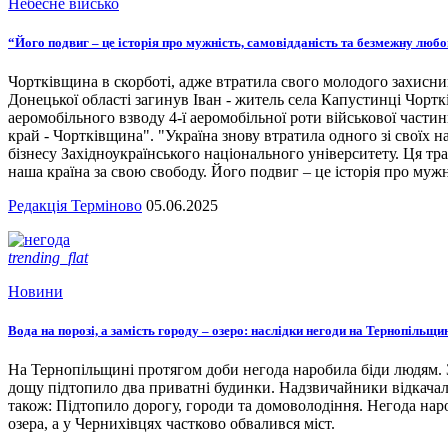
Небесне військо
“Його подвиг – це історія про мужність, самовідданість та безмежну люб
Чортківщина в скорботі, адже втратила свого молодого захисни
Донецької області загинув Іван - житель села Капустинці Чортк
аеромобільного взводу 4-ї аеромобільної роти військової части
край - Чортківщина". "Україна знову втратила одного зі своїх
бізнесу Західноукраїнського національного університету. Ця тра
наша країна за свою свободу. Його подвиг – це історія про мужн
Редакція Терміново
05.06.2025
trending_flat
Новини
Вода на порозі, а замість городу – озеро: наслідки негоди на Тернопільщи
На Тернопільщині протягом доби негода наробила біди людям. З
дощу підтопило два приватні будинки. Надзвичайники відкача
також: Підтопило дорогу, городи та домоволодіння. Негода наро
озера, а у Чернихівцях частково обвалився міст.