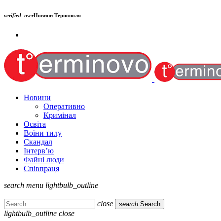
verified_user
Новини Тернополя
Новини
Оперативно
Кримінал
Освіта
Воїни тилу
Скандал
Інтерв’ю
Файні люди
Співпраця
search
menu
lightbulb_outline
close
search
Search
lightbulb_outline
close