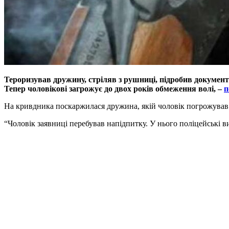
Тероризував дружину, стріляв з рушниці, підробив докумен
Тепер чоловікові загрожує до двох років обмеження волі, –
п
На кривдника поскаржилася дружина, якій чоловік погрожував з
“Чоловік заявниці перебував напідпитку. У нього поліцейські ви