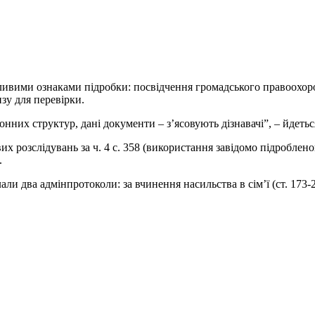
ивими ознаками підробки: посвідчення громадського правоохоро
зу для перевірки.
нних структур, дані документи – з’ясовують дізнавачі”, – йдетьс
х розслідувань за ч. 4 с. 358 (використання завідомо підроблен
.
и два адмінпротоколи: за вчинення насильства в сім’ї (ст. 173-2