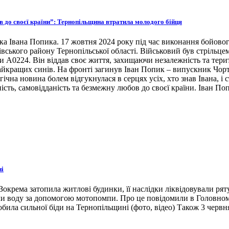
ов до своєї країни”: Тернопільщина втратила молодого бійця
ка Івана Попика. 17 жовтня 2024 року під час виконання бойовог
івського району Тернопільської області. Військовий був стрільце
ни А0224. Він віддав своє життя, захищаючи незалежність та тери
 найкращих синів. На фронті загинув Іван Попик – випускник Чор
гічна новина болем відгукнулася в серцях усіх, хто знав Івана, 
ість, самовідданість та безмежну любов до своєї країни. Іван По
ні
окрема затопила житлові будинки, її наслідки ліквідовували ря
ли воду за допомогою мотопомпи. Про це повідомили в Головном
била сильної біди на Тернопільщині (фото, відео) Також 3 червн