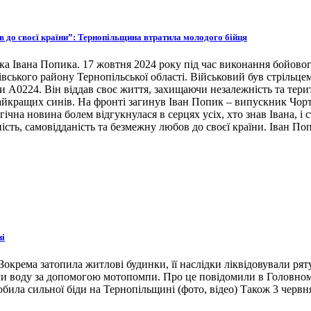
ов до своєї країни”: Тернопільщина втратила молодого бійця
ка Івана Попика. 17 жовтня 2024 року під час виконання бойовог
івського району Тернопільської області. Військовий був стрільце
ни А0224. Він віддав своє життя, захищаючи незалежність та тери
 найкращих синів. На фронті загинув Іван Попик – випускник Чор
гічна новина болем відгукнулася в серцях усіх, хто знав Івана, 
ість, самовідданість та безмежну любов до своєї країни. Іван По
ні
окрема затопила житлові будинки, її наслідки ліквідовували ря
ли воду за допомогою мотопомпи. Про це повідомили в Головном
била сильної біди на Тернопільщині (фото, відео) Також 3 червн