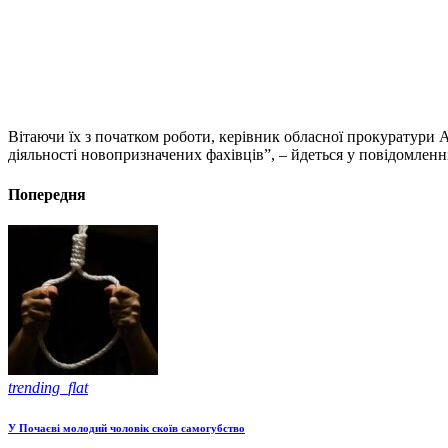
Вітаючи їх з початком роботи, керівник обласної прокуратури 
діяльності новопризначених фахівців”, – йдеться у повідомленні
Попередня
trending_flat
У Почаєві молодий чоловік скоїв самогубство