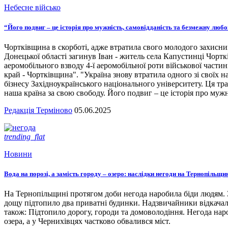
Небесне військо
“Його подвиг – це історія про мужність, самовідданість та безмежну люб
Чортківщина в скорботі, адже втратила свого молодого захисни
Донецької області загинув Іван - житель села Капустинці Чортк
аеромобільного взводу 4-ї аеромобільної роти військової части
край - Чортківщина". "Україна знову втратила одного зі своїх
бізнесу Західноукраїнського національного університету. Ця тра
наша країна за свою свободу. Його подвиг – це історія про мужн
Редакція Терміново
05.06.2025
trending_flat
Новини
Вода на порозі, а замість городу – озеро: наслідки негоди на Тернопільщи
На Тернопільщині протягом доби негода наробила біди людям. З
дощу підтопило два приватні будинки. Надзвичайники відкача
також: Підтопило дорогу, городи та домоволодіння. Негода наро
озера, а у Чернихівцях частково обвалився міст.