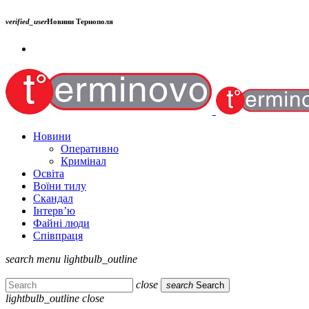
verified_user
Новини Тернополя
Новини
Оперативно
Кримінал
Освіта
Воїни тилу
Скандал
Інтерв’ю
Файні люди
Співпраця
search
menu
lightbulb_outline
close
search
Search
lightbulb_outline
close