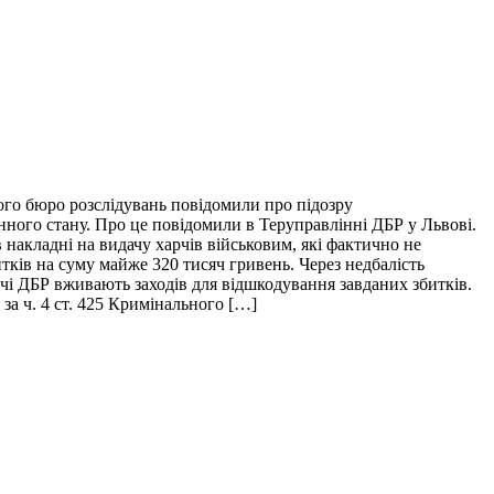
ого бюро розслідувань повідомили про підозру
нного стану. Про це повідомили в Теруправлінні ДБР у Львові.
накладні на видачу харчів військовим, які фактично не
итків на суму майже 320 тисяч гривень. Через недбалість
ідчі ДБР вживають заходів для відшкодування завданих збитків.
за ч. 4 ст. 425 Кримінального […]