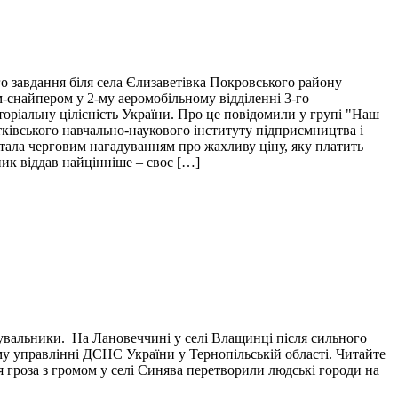
о завдання біля села Єлизаветівка Покровського району
м-снайпером у 2-му аеромобільному відділенні 3-го
торіальну цілісність України. Про це повідомили у групі "Наш
тківського навчально-наукового інституту підприємництва і
і стала черговим нагадуванням про жахливу ціну, яку платить
пик віддав найцінніше – своє […]
тувальники. На Лановеччині у селі Влащинці після сильного
у управлінні ДСНС України у Тернопільській області. Читайте
я гроза з громом у селі Синява перетворили людські городи на