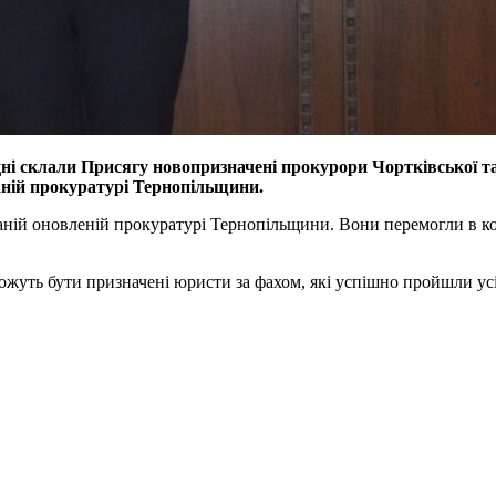
дні склали Присягу новопризначені прокурори Чортківської 
ній прокуратурі Тернопільщини.
ій оновленій прокуратурі Тернопільщини. Вони перемогли в кон
ожуть бути призначені юристи за фахом, які успішно пройшли усі