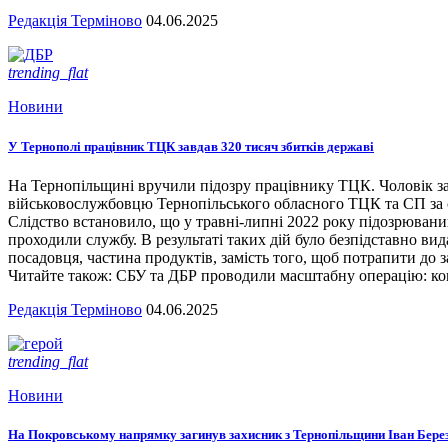
Редакція Терміново
04.06.2025
trending_flat
Новини
У Тернополі працівник ТЦК завдав 320 тисяч збитків державі
На Тернопільщині вручили підозру працівнику ТЦК. Чоловік за
військовослужбовцю Тернопільського обласного ТЦК та СП за сл
Слідство встановило, що у травні-липні 2022 року підозрювани
проходили службу. В результаті таких дій було безпідставно вид
посадовця, частина продуктів, замість того, щоб потрапити до з
Читайте також: СБУ та ДБР проводили масштабну операцію: кого
Редакція Терміново
04.06.2025
trending_flat
Новини
На Покровському напрямку загинув захисник з Тернопільщини Іван Бере