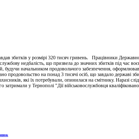
вдав збитків у розмірі 320 тисяч гривень. Працівники Державн
ужбову недбалість, що призвела до значних збитків під час воє
й, будучи начальником продовольчого забезпечення, оформлював 
ано продовольство на понад 3 тисячі осіб, що завдало державі зб
ахисників, які їх потребували, опинилася на смітнику. Наразі сл
 затримали у Тернополі "Дії військовослужбовця кваліфіковано 
знюк