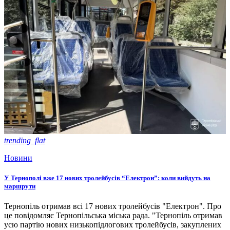
trending_flat
Новини
У Тернополі вже 17 нових тролейбусів “Електрон”: коли вийдуть на
маршрути
Тернопіль отримав всі 17 нових тролейбусів "Електрон". Про
це повідомляє Тернопільська міська рада. "Тернопіль отримав
усю партію нових низькопідлогових тролейбусів, закуплених