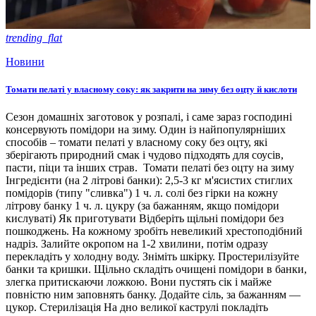
trending_flat
Новини
Томати пелаті у власному соку: як закрити на зиму без оцту й кислоти
Сезон домашніх заготовок у розпалі, і саме зараз господині
консервують помідори на зиму. Один із найпопулярніших
способів – томати пелаті у власному соку без оцту, які
зберігають природний смак і чудово підходять для соусів,
пасти, піци та інших страв. Томати пелаті без оцту на зиму
Інгредієнти (на 2 літрові банки): 2,5-3 кг м'ясистих стиглих
помідорів (типу "сливка") 1 ч. л. солі без гірки на кожну
літрову банку 1 ч. л. цукру (за бажанням, якщо помідори
кислуваті) Як приготувати Відберіть щільні помідори без
пошкоджень. На кожному зробіть невеликий хрестоподібний
надріз. Залийте окропом на 1-2 хвилини, потім одразу
перекладіть у холодну воду. Зніміть шкірку. Простерилізуйте
банки та кришки. Щільно складіть очищені помідори в банки,
злегка притискаючи ложкою. Вони пустять сік і майже
повністю ним заповнять банку. Додайте сіль, за бажанням —
цукор. Стерилізація На дно великої каструлі покладіть