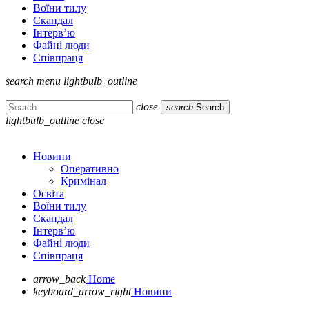
Воїни тилу
Скандал
Інтерв’ю
Файні люди
Співпраця
search
menu
lightbulb_outline
close
search
Search
lightbulb_outline
close
Новини
Оперативно
Кримінал
Освіта
Воїни тилу
Скандал
Інтерв’ю
Файні люди
Співпраця
arrow_back
Home
keyboard_arrow_right
Новини