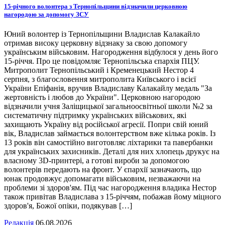
15-річного волонтера з Тернопільщини відзначили церковною
нагородою за допомогу ЗСУ
Юний волонтер із Тернопільщини Владислав Калакайло
отримав високу церковну відзнаку за свою допомогу
українським військовим. Нагородження відбулося у день його
15-річчя. Про це повідомляє Тернопільська єпархія ПЦУ.
Митрополит Тернопільський і Кременецький Нестор 4
серпня, з благословення митрополита Київського і всієї
України Епіфанія, вручив Владиславу Калакайлу медаль "За
жертовність і любов до України". Церковною нагородою
відзначили учня Заліщицької загальноосвітньої школи №2 за
систематичну підтримку українських військових, які
захищають Україну від російської агресії. Попри свій юний
вік, Владислав займається волонтерством вже кілька років. Із
13 років він самостійно виготовляє ліхтарики та павербанки
для українських захисників. Деталі для них хлопець друкує на
власному 3D-принтері, а готові вироби за допомогою
волонтерів передають на фронт. У єпархії зазначають, що
юнак продовжує допомагати військовим, незважаючи на
проблеми зі здоров'ям. Під час нагородження владика Нестор
також привітав Владислава з 15-річчям, побажав йому міцного
здоров'я, Божої опіки, подякував […]
Редакція
06.08.2026