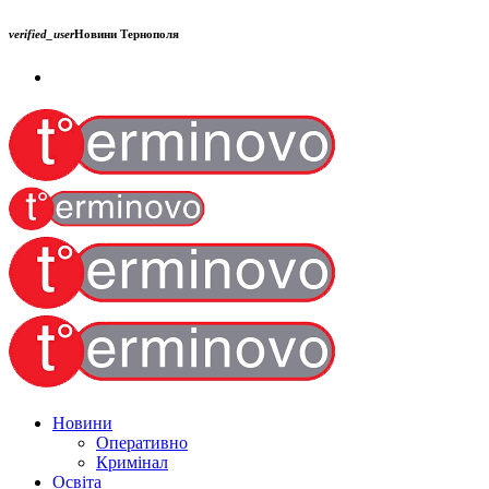
verified_user
Новини Тернополя
Новини
Оперативно
Кримінал
Освіта