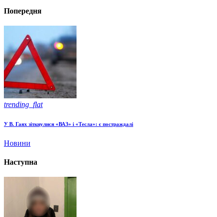
Попередня
trending_flat
У В. Гаях зіткнулися «ВАЗ» і «Тесла»: є постраждалі
Новини
Наступна