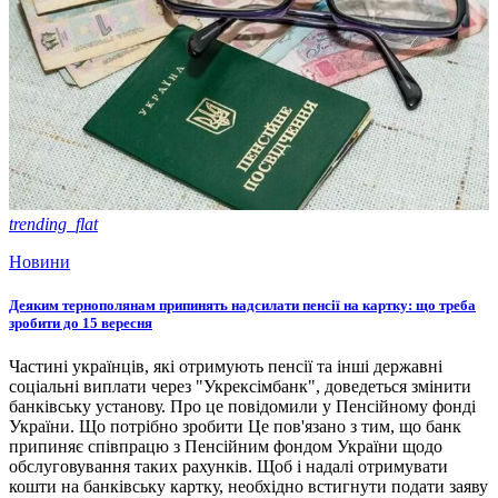
trending_flat
Новини
Деяким тернополянам припинять надсилати пенсії на картку: що треба
зробити до 15 вересня
Частині українців, які отримують пенсії та інші державні
соціальні виплати через "Укрексімбанк", доведеться змінити
банківську установу. Про це повідомили у Пенсійному фонді
України. Що потрібно зробити Це пов'язано з тим, що банк
припиняє співпрацю з Пенсійним фондом України щодо
обслуговування таких рахунків. Щоб і надалі отримувати
кошти на банківську картку, необхідно встигнути подати заяву