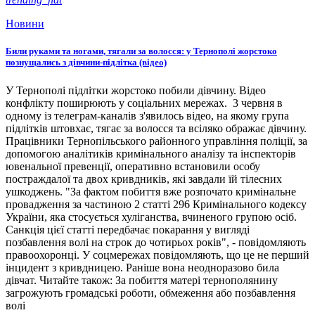
Новини
Били руками та ногами, тягали за волосся: у Тернополі жорстоко
познущались з дівчини-підлітка (відео)
У Тернополі підлітки жорстоко побили дівчину. Відео
конфлікту поширюють у соціальних мережах. 3 червня в
одному із телеграм-каналів з'явилось відео, на якому група
підлітків штовхає, тягає за волосся та всіляко ображає дівчину.
Працівники Тернопільського районного управління поліції, за
допомогою аналітиків кримінального аналізу та інспекторів
ювенальної превенції, оперативно встановили особу
постраждалої та двох кривдників, які завдали їй тілесних
ушкоджень. "За фактом побиття вже розпочато кримінальне
провадження за частиною 2 статті 296 Кримінального кодексу
України, яка стосується хуліганства, вчиненого групою осіб.
Санкція цієї статті передбачає покарання у вигляді
позбавлення волі на строк до чотирьох років", - повідомляють
правоохоронці. У соцмережах повідомляють, що це не перший
інцидент з кривдницею. Раніше вона неодноразово била
дівчат. Читайте також: За побиття матері тернополянину
загрожують громадські роботи, обмеження або позбавлення
волі