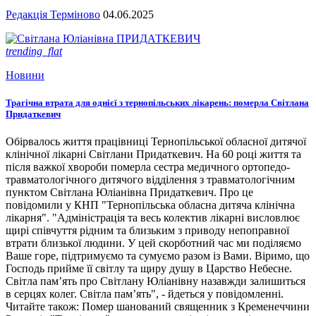
Редакція Терміново
04.06.2025
trending_flat
Новини
Трагічна втрата для однієї з тернопільських лікарень: померла Світлана
Придаткевич
Обірвалось життя працівниці Тернопільської обласної дитячої
клінічної лікарні Світлани Придаткевич. На 60 році життя та
після важкої хвороби померла сестра медичного ортопедо-
травматологічного дитячого відділення з травматологічним
пунктом Світлана Юліанівна Придаткевич. Про це
повідомили у КНП "Тернопільська обласна дитяча клінічна
лікарня". "Адміністрація та весь колектив лікарні висловлює
щирі співчуття рідним та близьким з приводу непоправної
втрати близької людини. У цей скорботний час ми поділяємо
Ваше горе, підтримуємо та сумуємо разом із Вами. Віримо, що
Господь прийме її світлу та щиру душу в Царство Небесне.
Світла пам’ять про Світлану Юліанівну назавжди залишиться
в серцях колег. Світла пам’ять", - йдеться у повідомленні.
Читайте також: Помер шанований священник з Кременеччини