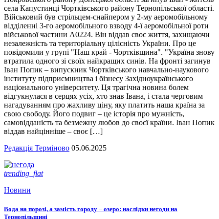
села Капустинці Чортківського району Тернопільської області.
Військовий був стрільцем-снайпером у 2-му аеромобільному
відділенні 3-го аеромобільного взводу 4-ї аеромобільної роти
військової частини А0224. Він віддав своє життя, захищаючи
незалежність та територіальну цілісність України. Про це
повідомили у групі "Наш край - Чортківщина". "Україна знову
втратила одного зі своїх найкращих синів. На фронті загинув
Іван Попик – випускник Чортківського навчально-наукового
інституту підприємництва і бізнесу Західноукраїнського
національного університету. Ця трагічна новина болем
відгукнулася в серцях усіх, хто знав Івана, і стала черговим
нагадуванням про жахливу ціну, яку платить наша країна за
свою свободу. Його подвиг – це історія про мужність,
самовідданість та безмежну любов до своєї країни. Іван Попик
віддав найцінніше – своє […]
Редакція Терміново
05.06.2025
trending_flat
Новини
Вода на порозі, а замість городу – озеро: наслідки негоди на
Тернопільщині