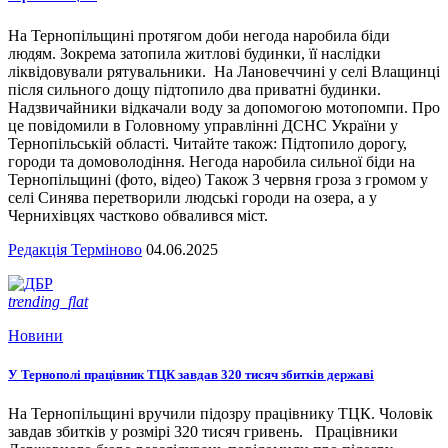
На Тернопільщині протягом доби негода наробила біди
людям. Зокрема затопила житлові будинки, її наслідки
ліквідовували рятувальники. На Лановеччині у селі Влащинці
після сильного дощу підтопило два приватні будинки.
Надзвичайники відкачали воду за допомогою мотопомпи. Про
це повідомили в Головному управлінні ДСНС України у
Тернопільській області. Читайте також: Підтопило дорогу,
городи та домоволодіння. Негода наробила сильної біди на
Тернопільщині (фото, відео) Також 3 червня гроза з громом у
селі Синява перетворили людські городи на озера, а у
Чернихівцях частково обвалився міст.
Редакція Терміново
04.06.2025
trending_flat
Новини
У Тернополі працівник ТЦК завдав 320 тисяч збитків державі
На Тернопільщині вручили підозру працівнику ТЦК. Чоловік
завдав збитків у розмірі 320 тисяч гривень. Працівники