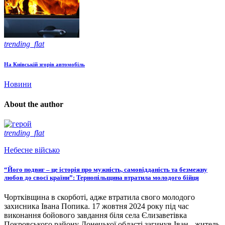
trending_flat
На Київській згорів автомобіль
Новини
About the author
trending_flat
Небесне військо
“Його подвиг – це історія про мужність, самовідданість та безмежну
любов до своєї країни”: Тернопільщина втратила молодого бійця
Чортківщина в скорботі, адже втратила свого молодого
захисника Івана Попика. 17 жовтня 2024 року під час
виконання бойового завдання біля села Єлизаветівка
Покровського району Донецької області загинув Іван - житель