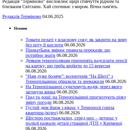
Редакція "Терміново" висловлює щирі співчуття рідним та
близьким Світлани. Хай спочиває з миром. Вічна пам'ять.
Редакція Терміново
04.06.2025
Новини
Томати пелаті у власному соку: як закрити на зиму
без оцту й кислоти
06.08.2026
ПриватБанк змінює правила переказів: що
потрібно знати
06.08.2026
Деяким тернополянам припинять надсилати пенсії
на картку: що треба зробити до 15 вересня
06.08.2026
“Нам дуже боляче”: волонтерів “На Щиті” з
Тернопільщини образили та зневажили
06.08.2026
На Тернопільщині судитимуть водія, через якого
загинула жінка
06.08.2026
Град та дощі: на Тернопільщині прогнозують різку
зміну погоди
06.08.2026
Густий дим йшов з вікна: у Тернополі горіла
квартира (відео)
06.08.2026
Шестеро постраждалих, серед них – дитина: у
поліції назвали деталі страшної ДТП у Кременці
06.08.2026