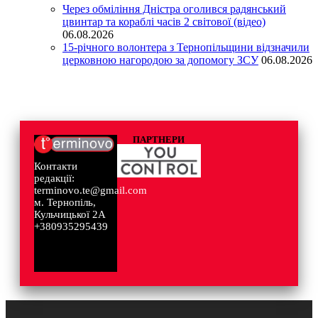
Через обміління Дністра оголився радянський
цвинтар та кораблі часів 2 світової (відео)
06.08.2026
15-річного волонтера з Тернопільщини відзначили
церковною нагородою за допомогу ЗСУ
06.08.2026
ПАРТНЕРИ
Контакти
редакції:
terminovo.te@gmail.com
м. Тернопіль,
Кульчицької 2А
+380935295439