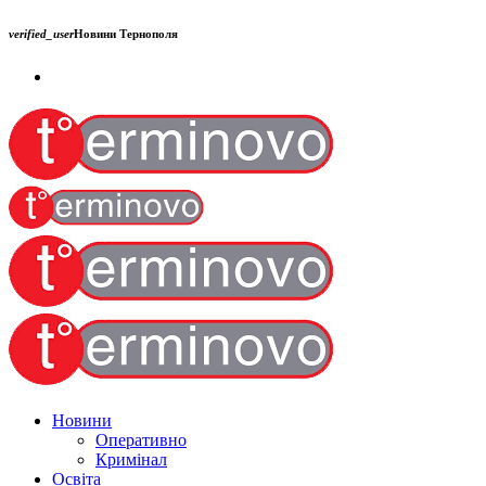
verified_user
Новини Тернополя
Новини
Оперативно
Кримінал
Освіта