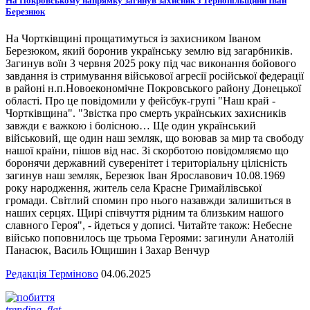
На Покровському напрямку загинув захисник з Тернопільщини Іван
Березнюк
На Чортківщині прощатимуться із захисником Іваном
Березюком, який боронив українську землю від загарбників.
Загинув воїн 3 червня 2025 року під час виконання бойового
завдання із стримування військової агресії російської федерації
в районі н.п.Новоекономічне Покровського району Донецької
області. Про це повідомили у фейсбук-групі "Наш край -
Чортківщина". "Звістка про смерть українських захисників
завжди є важкою і болісною… Ще один український
військовий, ще один наш земляк, що воював за мир та свободу
нашої країни, пішов від нас. Зі скорботою повідомляємо що
боронячи державний суверенітет і територіальну цілісність
загинув наш земляк, Березюк Іван Ярославович 10.08.1969
року народження, житель села Красне Гримайлівської
громади. Світлий спомин про нього назавжди залишиться в
наших серцях. Щирі співчуття рідним та близьким нашого
славного Героя", - йдеться у дописі. Читайте також: Небесне
військо поповнилось ще трьома Героями: загинули Анатолій
Панасюк, Василь Ющишин і Захар Венчур
Редакція Терміново
04.06.2025
trending_flat