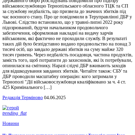
Державного бюро розслідувань повідомили про підозру
військовослужбовцю Тернопільського обласного ТЦК та СП
за службову недбалість, що призвела до значних збитків під
час воєнного стану. Про це повідомили в Теруправлінні ДБР у
Львові. Слідство встановило, що у травні-липні 2022 року
підозрюваний, будучи начальником продовольчого
забезпечення, оформлював накладні на видачу харчів
військовим, які фактично не проходили службу. В результаті
таких дій було безпідставно видано продовольство на понад 3
тисячі осіб, що завдало державі збитків на суму майже 320
тисяч гривень. Через недбалість посадовця, частина продуктів,
замість того, щоб потрапити до захисників, які їх потребували,
опинилася на смітнику. Наразі слідчі ДБР вживають заходів
для відшкодування завданих збитків. Читайте також: СБУ та
ДБР проводили масштабну операцію: кого затримали у
Тернополі "Дії військовослужбовця кваліфіковано за ч. 4 ст.
425 Кримінального […]
Редакція Терміново
04.06.2025
trending_flat
Новини