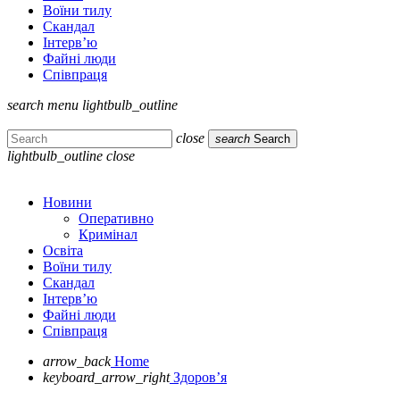
Воїни тилу
Скандал
Інтерв’ю
Файні люди
Співпраця
search
menu
lightbulb_outline
close
search
Search
lightbulb_outline
close
Новини
Оперативно
Кримінал
Освіта
Воїни тилу
Скандал
Інтерв’ю
Файні люди
Співпраця
arrow_back
Home
keyboard_arrow_right
Здоров’я