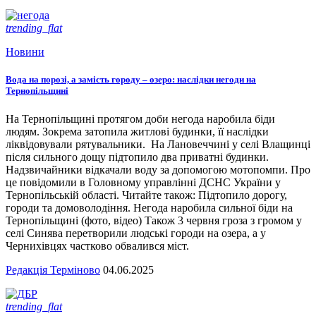
trending_flat
Новини
Вода на порозі, а замість городу – озеро: наслідки негоди на
Тернопільщині
На Тернопільщині протягом доби негода наробила біди
людям. Зокрема затопила житлові будинки, її наслідки
ліквідовували рятувальники. На Лановеччині у селі Влащинці
після сильного дощу підтопило два приватні будинки.
Надзвичайники відкачали воду за допомогою мотопомпи. Про
це повідомили в Головному управлінні ДСНС України у
Тернопільській області. Читайте також: Підтопило дорогу,
городи та домоволодіння. Негода наробила сильної біди на
Тернопільщині (фото, відео) Також 3 червня гроза з громом у
селі Синява перетворили людські городи на озера, а у
Чернихівцях частково обвалився міст.
Редакція Терміново
04.06.2025
trending_flat