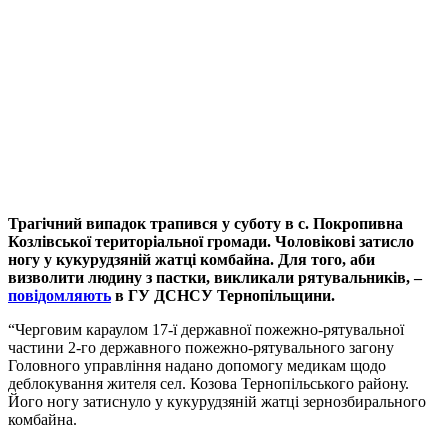
Трагічний випадок трапився у суботу в с. Покропивна
Козлівської територіальної громади. Чоловікові затисло
ногу у кукурудзяній жатці комбайна. Для того, аби
визволити людину з пастки, викликали рятувальників, –
повідомляють
в ГУ ДСНСУ Тернопільщини.
“Черговим караулом 17-ї державної пожежно-рятувальної
частини 2-го державного пожежно-рятувального загону
Головного управління надано допомогу медикам щодо
деблокування жителя сел. Козова Тернопільського району.
Його ногу затиснуло у кукурудзяній жатці зернозбирального
комбайна.