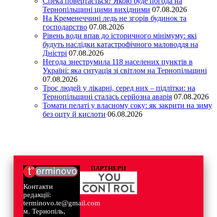
Спека повертається? Якою буде погода на
Тернопільщині цими вихідними
07.08.2026
На Кременеччині ледь не згорів будинок та
господарство
07.08.2026
Рівень води впав до історичного мінімуму: які
будуть наслідки катастрофічного маловоддя на
Дністрі
07.08.2026
Негода знеструмила 118 населених пунктів в
Україні: яка ситуація зі світлом на Тернопільщині
07.08.2026
Троє людей у лікарні, серед них – підлітки: на
Тернопільщині сталась серйозна аварія
07.08.2026
Томати пелаті у власному соку: як закрити на зиму
без оцту й кислоти
06.08.2026
ПАРТНЕРИ
Контакти
редакції:
terminovo.te@gmail.com
м. Тернопіль,