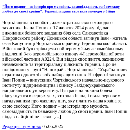
“Його подвиг – це історія про мужність, самовідданість та безмежну
любов до своєї країни”: Тернопільщина втратила молодого бійця
Чортківщина в скорботі, адже втратила свого молодого
захисника Івана Попика. 17 жовтня 2024 року під час
виконання бойового завдання біля села Єлизаветівка
Покровського району Донецької області загинув Іван - житель
села Капустинці Чортківського району Тернопільської області.
Військовий був стрільцем-снайпером у 2-му аеромобільному
відділенні 3-го аеромобільного взводу 4-ї аеромобільної роти
військової частини А0224. Він віддав своє життя, захищаючи
незалежність та територіальну цілісність України. Про це
повідомили у групі "Наш край - Чортківщина". "Україна знову
втратила одного зі своїх найкращих синів. На фронті загинув
Іван Попик – випускник Чортківського навчально-наукового
інституту підприємництва і бізнесу Західноукраїнського
національного університету. Ця трагічна новина болем
відгукнулася в серцях усіх, хто знав Івана, і стала черговим
нагадуванням про жахливу ціну, яку платить наша країна за
свою свободу. Його подвиг – це історія про мужність,
самовідданість та безмежну любов до своєї країни. Іван Попик
віддав найцінніше – своє […]
Редакція Терміново
05.06.2025