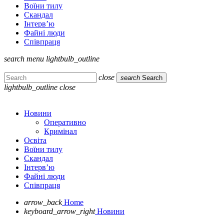
Воїни тилу
Скандал
Інтерв’ю
Файні люди
Співпраця
search
menu
lightbulb_outline
close
search
Search
lightbulb_outline
close
Новини
Оперативно
Кримінал
Освіта
Воїни тилу
Скандал
Інтерв’ю
Файні люди
Співпраця
arrow_back
Home
keyboard_arrow_right
Новини