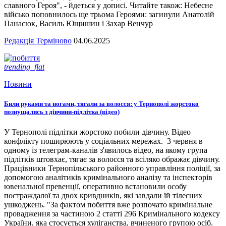
славного Героя", - йдеться у дописі. Читайте також: Небесне
військо поповнилось ще трьома Героями: загинули Анатолій
Панасюк, Василь Ющишин і Захар Венчур
Редакція Терміново
04.06.2025
trending_flat
Новини
Били руками та ногами, тягали за волосся: у Тернополі жорстоко
познущались з дівчини-підлітка (відео)
У Тернополі підлітки жорстоко побили дівчину. Відео
конфлікту поширюють у соціальних мережах. 3 червня в
одному із телеграм-каналів з'явилось відео, на якому група
підлітків штовхає, тягає за волосся та всіляко ображає дівчину.
Працівники Тернопільського районного управління поліції, за
допомогою аналітиків кримінального аналізу та інспекторів
ювенальної превенції, оперативно встановили особу
постраждалої та двох кривдників, які завдали їй тілесних
ушкоджень. "За фактом побиття вже розпочато кримінальне
провадження за частиною 2 статті 296 Кримінального кодексу
України, яка стосується хуліганства, вчиненого групою осіб.