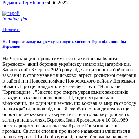
Редакція Терміново
04.06.2025
trending_flat
Новини
На Покровському напрямку загинув захисник з Тернопільщини Іван
Березнюк
На Чортківщині прощатимуться із захисником Іваном
Березюком, який боронив українську землю від загарбників.
Загинув воїн 3 червня 2025 року під час виконання бойового
завдання із стримування військової агресії російської федерації
в районі н.п.Новоекономічне Покровського району Донецької
області. Про це повідомили у фейсбук-групі "Наш край -
Чортківщина". "Звістка про смерть українських захисників
завжди є важкою і болісною… Ще один український
військовий, ще один наш земляк, що воював за мир та свободу
нашої країни, пішов від нас. Зі скорботою повідомляємо що
боронячи державний суверенітет і територіальну цілісність
загинув наш земляк, Березюк Іван Ярославович 10.08.1969
року народження, житель села Красне Гримайлівської
громади. Світлий спомин про нього назавжди залишиться в
наших серцях. Щирі співчуття рідним та близьким нашого