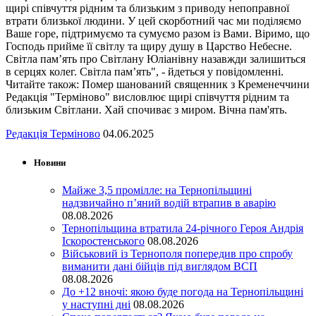
щирі співчуття рідним та близьким з приводу непоправної
втрати близької людини. У цей скорботний час ми поділяємо
Ваше горе, підтримуємо та сумуємо разом із Вами. Віримо, що
Господь прийме її світлу та щиру душу в Царство Небесне.
Світла пам’ять про Світлану Юліанівну назавжди залишиться
в серцях колег. Світла пам’ять", - йдеться у повідомленні.
Читайте також: Помер шанований священник з Кременеччини
Редакція "Терміново" висловлює щирі співчуття рідним та
близьким Світлани. Хай спочиває з миром. Вічна пам'ять.
Редакція Терміново
04.06.2025
Новини
Майже 3,5 промілле: на Тернопільщині
надзвичайно п’яний водій втрапив в аварію
08.08.2026
Тернопільщина втратила 24-річного Героя Андрія
Іскоростенського
08.08.2026
Військовий із Тернополя попередив про спробу
виманити дані бійців під виглядом ВСП
08.08.2026
До +12 вночі: якою буде погода на Тернопільщині
у наступні дні
08.08.2026