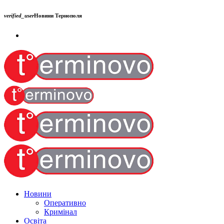
verified_user
Новини Тернополя
Новини
Оперативно
Кримінал
Освіта