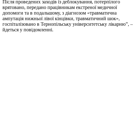
Після проведених заходів із деблокування, потерпілого
врятовано, передано працівникам екстреної медичної
допомоги та в подальшому, з діагнозом «травматична
ампутація нижньої лівої кінцівки, травматичний шок»,
госпіталізовано в Тернопільську університетську лікарню”, –
йдеться у повідомленні.