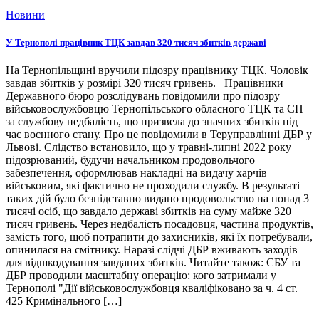
Новини
У Тернополі працівник ТЦК завдав 320 тисяч збитків державі
На Тернопільщині вручили підозру працівнику ТЦК. Чоловік
завдав збитків у розмірі 320 тисяч гривень. Працівники
Державного бюро розслідувань повідомили про підозру
військовослужбовцю Тернопільського обласного ТЦК та СП
за службову недбалість, що призвела до значних збитків під
час воєнного стану. Про це повідомили в Теруправлінні ДБР у
Львові. Слідство встановило, що у травні-липні 2022 року
підозрюваний, будучи начальником продовольчого
забезпечення, оформлював накладні на видачу харчів
військовим, які фактично не проходили службу. В результаті
таких дій було безпідставно видано продовольство на понад 3
тисячі осіб, що завдало державі збитків на суму майже 320
тисяч гривень. Через недбалість посадовця, частина продуктів,
замість того, щоб потрапити до захисників, які їх потребували,
опинилася на смітнику. Наразі слідчі ДБР вживають заходів
для відшкодування завданих збитків. Читайте також: СБУ та
ДБР проводили масштабну операцію: кого затримали у
Тернополі "Дії військовослужбовця кваліфіковано за ч. 4 ст.
425 Кримінального […]