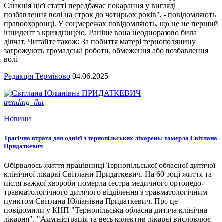
Санкція цієї статті передбачає покарання у вигляді
позбавлення волі на строк до чотирьох років", - повідомляють
правоохоронці. У соцмережах повідомляють, що це не перший
інцидент з кривдницею. Раніше вона неодноразово била
дівчат. Читайте також: За побиття матері тернополянину
загрожують громадські роботи, обмеження або позбавлення
волі
Редакція Терміново
04.06.2025
trending_flat
Новини
Трагічна втрата для однієї з тернопільських лікарень: померла Світлана
Придаткевич
Обірвалось життя працівниці Тернопільської обласної дитячої
клінічної лікарні Світлани Придаткевич. На 60 році життя та
після важкої хвороби померла сестра медичного ортопедо-
травматологічного дитячого відділення з травматологічним
пунктом Світлана Юліанівна Придаткевич. Про це
повідомили у КНП "Тернопільська обласна дитяча клінічна
лікарня". "Адміністрація та весь колектив лікарні висловлює