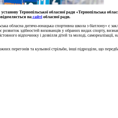
установу Тернопільської обласної ради «Тернопільська обла
овідомляється на
сайті
обласної ради.
ська обласна дитячо-юнацька спортивна школа з біатлону» є закл
є розвиток здібностей вихованців у обраних видах спорту, визна
товного відпочинку і дозвілля дітей та молоді, самореалізації, 
жних перегонів та кульової стрільби, інші підрозділи, що передба