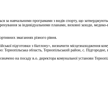
ться за навчальними програмами з видів спорту, що затверджую
тренування за індивідуальними планами, виховні заходи, медико-
ртивних змаганнях різного рівня.
ської підготовки з біатлону», визначити місцезнаходження кому
: Тернопільська область, Тернопільський район, с. Підгородне, в
значено на посаду в.о. директора комунальної установи Тернопі