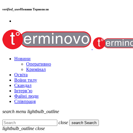
verified_user
Новини Тернополя
Новини
Оперативно
Кримінал
Освіта
Воїни тилу
Скандал
Інтерв’ю
Файні люди
Співпраця
search
menu
lightbulb_outline
close
search
Search
lightbulb_outline
close