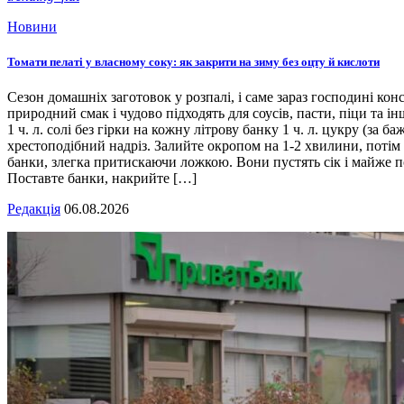
Новини
Томати пелаті у власному соку: як закрити на зиму без оцту й кислоти
Сезон домашніх заготовок у розпалі, і саме зараз господині кон
природний смак і чудово підходять для соусів, пасти, піци та ін
1 ч. л. солі без гірки на кожну літрову банку 1 ч. л. цукру (з
хрестоподібний надріз. Залийте окропом на 1-2 хвилини, потім 
банки, злегка притискаючи ложкою. Вони пустять сік і майже п
Поставте банки, накрийте […]
Редакція
06.08.2026