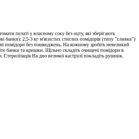
омати пелаті у власному соку без оцту, які зберігають
ві банки): 2,5-3 кг м'ясистих стиглих помідорів (типу "сливка")
ільні помідори без пошкоджень. На кожному зробіть невеликий
уйте банки та кришки. Щільно складіть очищені помідори в
. Стерилізація На дно великої каструлі покладіть рушник.