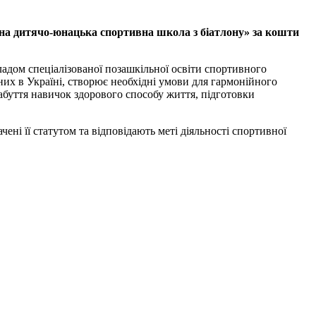
сна дитячо-юнацька спортивна школа з біатлону» за кошти
адом спеціалізованої позашкільної освіти спортивного
них в Україні, створює необхідні умови для гармонійного
набуття навичок здорового способу життя, підготовки
чені її статутом та відповідають меті діяльності спортивної