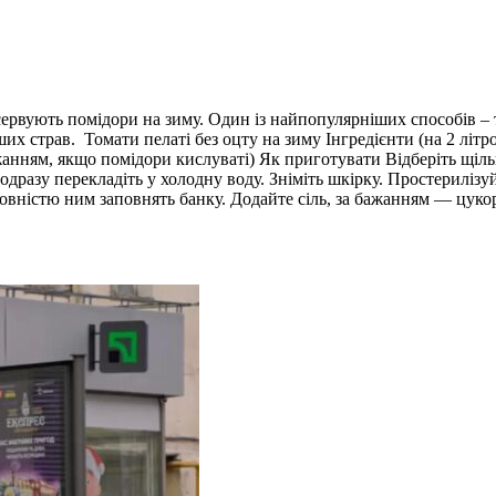
сервують помідори на зиму. Один із найпопулярніших способів – т
ших страв. Томати пелаті без оцту на зиму Інгредієнти (на 2 літро
а бажанням, якщо помідори кислуваті) Як приготувати Відберіть щ
одразу перекладіть у холодну воду. Зніміть шкірку. Простериліз
овністю ним заповнять банку. Додайте сіль, за бажанням — цукор