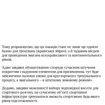
Тому розраховуємо, що ця локація стане не лише ще однією
базою для тренувань української збірної, а й чудовим місцем
для проведення змагань всеукраїнського та континентального
рівнів.
Адже завдяки облаштуванню споруди сучасним штучним
покриттям і надувним елементом для приземлення, тут буде
забезпечено належні умови для круглорічного тренувального
процесу, а змагального – в штатному зимовому режимі».
Додамо, завдяки можливості вибору відповідної висоти для
стартового розгону, на сучасному об’єкті спортивної
інфраструктури тренуватися зможуть спортсмени будь-якого
рівня підготовленості.