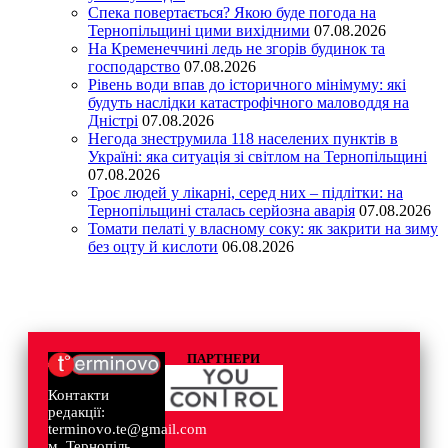
Спека повертається? Якою буде погода на
Тернопільщині цими вихідними
07.08.2026
На Кременеччині ледь не згорів будинок та
господарство
07.08.2026
Рівень води впав до історичного мінімуму: які
будуть наслідки катастрофічного маловоддя на
Дністрі
07.08.2026
Негода знеструмила 118 населених пунктів в
Україні: яка ситуація зі світлом на Тернопільщині
07.08.2026
Троє людей у лікарні, серед них – підлітки: на
Тернопільщині сталась серйозна аварія
07.08.2026
Томати пелаті у власному соку: як закрити на зиму
без оцту й кислоти
06.08.2026
ПАРТНЕРИ
Контакти
редакції:
terminovo.te@gmail.com
м. Тернопіль,