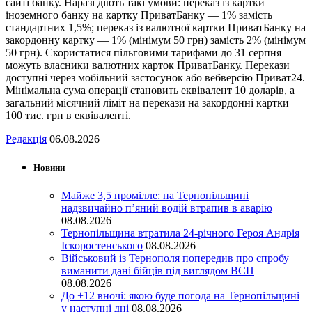
сайті банку. Наразі діють такі умови: переказ із картки
іноземного банку на картку ПриватБанку — 1% замість
стандартних 1,5%; переказ із валютної картки ПриватБанку на
закордонну картку — 1% (мінімум 50 грн) замість 2% (мінімум
50 грн). Скористатися пільговими тарифами до 31 серпня
можуть власники валютних карток ПриватБанку. Перекази
доступні через мобільний застосунок або вебверсію Приват24.
Мінімальна сума операції становить еквівалент 10 доларів, а
загальний місячний ліміт на перекази на закордонні картки —
100 тис. грн в еквіваленті.
Редакція
06.08.2026
Новини
Майже 3,5 промілле: на Тернопільщині
надзвичайно п’яний водій втрапив в аварію
08.08.2026
Тернопільщина втратила 24-річного Героя Андрія
Іскоростенського
08.08.2026
Військовий із Тернополя попередив про спробу
виманити дані бійців під виглядом ВСП
08.08.2026
До +12 вночі: якою буде погода на Тернопільщині
у наступні дні
08.08.2026