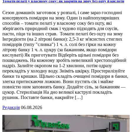
Томати пелаті у власному соку: як закрити на зиму без оцту й кислоти
Сезон домашніх заготовок у розпалі, і саме зараз господині
консервують помідори на зиму. Один із найпопулярніших
способів – томати пелаті у власному соку без оцту, які
зберігають природний смак і чудово підходять для соусів,
пасти, піци та інших страв. Томати пелаті без оцту на зиму
Інгредієнти (на 2 літрові банки): 2,5-3 кг м'ясистих стиглих
помідорів (типу "сливка") 1 ч. л. солі без гірки на кожну
літрову банку 1 ч. л. цукру (за бажанням, якщо помідори
кислуваті) Як приготувати Відберіть щільні помідори без
пошкоджень. На кожному зробіть невеликий хрестоподібний
надріз. Залийте окропом на 1-2 хвилини, потім одразу
перекладіть у холодну воду. Зніміть шкірку. Простерилізуйте
банки та кришки. Щільно складіть очищені помідори в банки,
злегка притискаючи ложкою. Вони пустять сік і майже
повністю ним заповнять банку. Додайте сіль, за бажанням —
цукор. Стерилізація На дно великої каструлі покладіть
рушник. Поставте банки, накрийте […]
Редакція
06.08.2026