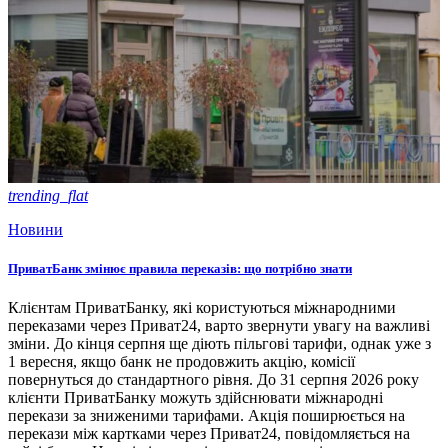
trending_flat
Новини
ПриватБанк змінює правила переказів: що потрібно знати
Клієнтам ПриватБанку, які користуються міжнародними
переказами через Приват24, варто звернути увагу на важливі
зміни. До кінця серпня ще діють пільгові тарифи, однак уже з
1 вересня, якщо банк не продовжить акцію, комісії
повернуться до стандартного рівня. До 31 серпня 2026 року
клієнти ПриватБанку можуть здійснювати міжнародні
перекази за зниженими тарифами. Акція поширюється на
перекази між картками через Приват24, повідомляється на