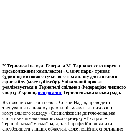
У Тернополі на вул. Генерала М. Тарнавського поруч з
гірськолижним комплексом «Савич-парк» триває
будівництво нового сучасного трампліну для лижного
фристайлу (могул, біг-ейр). Унікальний проєкт
реалізовується в Тернополі спільно з Федерацією лижного
спорту України,
повідомляє
Тернопільська міська рада.
Як пояснив міський голова Сергій Надал, проводити
тренування на новому трампліні зможуть як вихованці
комунального закладу «Спеціалізована дитячо-юнацька
спортивна школа олімпійського резерву «Екстрім»»
Тернопільської міської ради, так і професійні лижники і
сноубордисти з інших областей, адже подібних спортивних