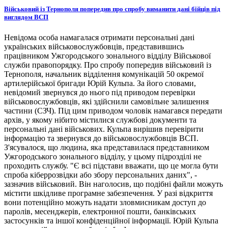
Військовий із Тернополя попередив про спробу виманити дані бійців під
виглядом ВСП
Невідома особа намагалася отримати персональні дані
українських військовослужбовців, представившись
працівником Ужгородського зонального відділу Військової
служби правопорядку. Про спробу попередив військовий із
Тернополя, начальник відділення комунікацій 50 окремої
артилерійської бригади Юрій Кульпа. За його словами,
невідомий звернувся до нього під приводом перевірки
військовослужбовців, які здійснили самовільне залишення
частини (СЗЧ). Під цим приводом чоловік намагався передати
архів, у якому нібито містилися службові документи та
персональні дані військових. Кульпа вирішив перевірити
інформацію та звернувся до військовослужбовців ВСП.
З'ясувалося, що людина, яка представилася представником
Ужгородського зонального відділу, у цьому підрозділі не
проходить службу. "Є всі підстави вважати, що це могла бути
спроба кіберрозвідки або збору персональних даних", -
зазначив військовий. Він наголосив, що подібні файли можуть
містити шкідливе програмне забезпечення. У разі відкриття
вони потенційно можуть надати зловмисникам доступ до
паролів, месенджерів, електронної пошти, банківських
застосунків та іншої конфіденційної інформації. Юрій Кульпа