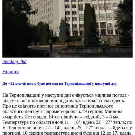
trending_flat
Новини
До +12 вночі: якою буде погода на Тернопільщині у наступні дні
На Тернопільщині у наступні дні очікується мінлива погода -
від суттєвої прохолоди вночі до майже стійкої спеки вдень.
Про це свідчить прогноз синоптиків Тернопільського
обласного центру з гідрометеорології. "9 серпня: Мінлива
хмарність. Без опадів. Вітер північно – східний, 3 – 8 м/с.
Температура по області вночі 11 – 16°, вдень 22 – 27° тепла; по
м. Тернополю вночі 12 – 14°, вдень 25 – 27° тепла", - йдеться у
прогнозі. 10 серпня температура вночі буде від 12 до 17, вдень