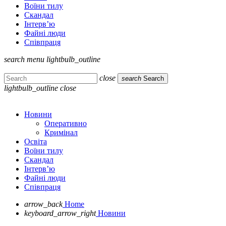
Воїни тилу
Скандал
Інтерв’ю
Файні люди
Співпраця
search
menu
lightbulb_outline
close
search
Search
lightbulb_outline
close
Новини
Оперативно
Кримінал
Освіта
Воїни тилу
Скандал
Інтерв’ю
Файні люди
Співпраця
arrow_back
Home
keyboard_arrow_right
Новини