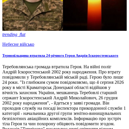
trending_flat
Небесне військо
Тернопільщина втратила 24-річного Героя Андрія Іскоростенського
Теребовлянська громада втратила Героя. На війні поліг
Андрій Іскоростенський 2002 року народження. Про втрату
повідомили у Теребовлянській міській раді. Герою було лише
24 роки. "Із глибоким сумом повідомляємо, що 4 серпня 2026
року в місті Краматорськ Донецької області відійшов у
вічність захисник України, мешканець Теребовлі старший
сержант Іскоростенський Андрій Миколайович, 26 грудня
2002 року народження", - йдеться у заяві громади. Він
проходив службу на посаді інспектора прикордонної служби 1
категорії - начальника другої групи зенітно-винищувальних
безпілотних авіаційних комплексів. Інформацію про зустріч
тіла Героя та чин похорону обіцяють повідомити згодом.
Редакція "Терміново" висловлює щирі співчуття рідним,