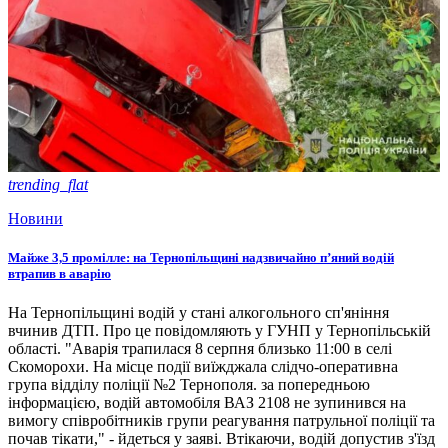
trending_flat
Новини
Майже 3,5 промілле: на Тернопільщині надзвичайно п’яний водій
втрапив в аварію
На Тернопільщині водій у стані алкогольного сп'яніння
вчинив ДТП. Про це повідомляють у ГУНП у Тернопільській
області. "Аварія трапилася 8 серпня близько 11:00 в селі
Скоморохи. На місце події виїжджала слідчо-оперативна
група відділу поліції №2 Тернополя. за попередньою
інформацією, водій автомобіля ВАЗ 2108 не зупинився на
вимогу співробітників групи реагування патрульної поліції та
почав тікати," - йдеться у заяві. Втікаючи, водій допустив з'їзд