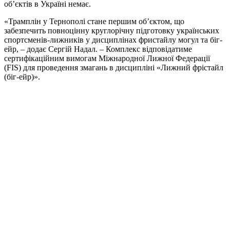
об’єктів в Україні немає.
«Трамплін у Тернополі стане першим об’єктом, що
забезпечить повноцінну круглорічну підготовку українських
спортсменів-лижників у дисциплінах фристайлу могул та біг-
ейр, – додає Сергій Надал. – Комплекс відповідатиме
сертифікаційним вимогам Міжнародної Лижної Федерації
(FIS) для проведення змагань в дисципліні «Лижний фрістайл
(біг-ейр)».