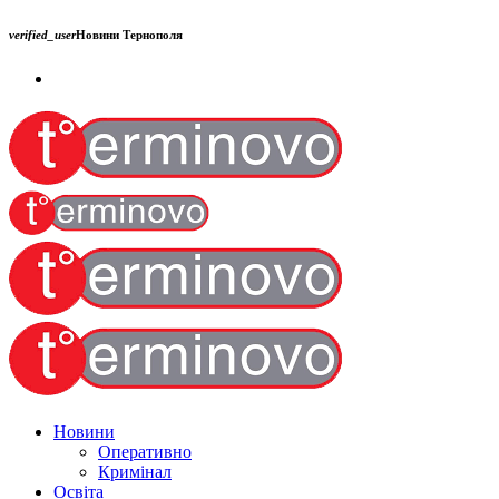
verified_user
Новини Тернополя
Новини
Оперативно
Кримінал
Освіта