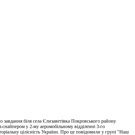
о завдання біля села Єлизаветівка Покровського району
м-снайпером у 2-му аеромобільному відділенні 3-го
торіальну цілісність України. Про це повідомили у групі "Наш