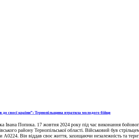
ов до своєї країни”: Тернопільщина втратила молодого бійця
ка Івана Попика. 17 жовтня 2024 року під час виконання бойовог
івського району Тернопільської області. Військовий був стрільце
ни А0224. Він віддав своє життя, захищаючи незалежність та тери