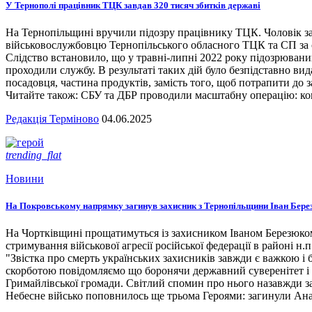
У Тернополі працівник ТЦК завдав 320 тисяч збитків державі
На Тернопільщині вручили підозру працівнику ТЦК. Чоловік за
військовослужбовцю Тернопільського обласного ТЦК та СП за сл
Слідство встановило, що у травні-липні 2022 року підозрювани
проходили службу. В результаті таких дій було безпідставно вид
посадовця, частина продуктів, замість того, щоб потрапити до з
Читайте також: СБУ та ДБР проводили масштабну операцію: кого
Редакція Терміново
04.06.2025
trending_flat
Новини
На Покровському напрямку загинув захисник з Тернопільщини Іван Бере
На Чортківщині прощатимуться із захисником Іваном Березюком,
стримування військової агресії російської федерації в районі 
"Звістка про смерть українських захисників завжди є важкою і
скорботою повідомляємо що боронячи державний суверенітет і т
Гримайлівської громади. Світлий спомин про нього назавжди за
Небесне військо поповнилось ще трьома Героями: загинули А