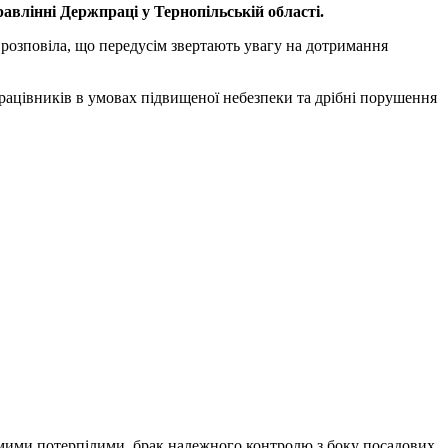
авлінні Держпраці у Тернопільській області.
 розповіла, що передусім звертають увагу на дотримання
 працівників в умовах підвищеної небезпеки та дрібні порушення
амими потерпілими, брак належного контролю з боку посадових