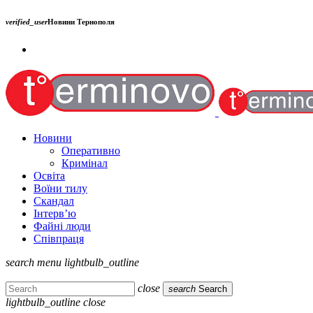
verified_user
Новини Тернополя
Новини
Оперативно
Кримінал
Освіта
Воїни тилу
Скандал
Інтерв’ю
Файні люди
Співпраця
search
menu
lightbulb_outline
close
search
Search
lightbulb_outline
close