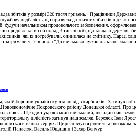
вдав збитків у розмірі 320 тисяч гривень. Працівники Державн
ужбову недбалість, що призвела до значних збитків під час воє
й, будучи начальником продовольчого забезпечення, оформлював 
ано продовольство на понад 3 тисячі осіб, що завдало державі зб
ахисників, які їх потребували, опинилася на смітнику. Наразі сл
 затримали у Тернополі "Дії військовослужбовця кваліфіковано 
знюк
 який боронив українську землю від загарбників. Загинув воїн 3
н.п.Новоекономічне Покровського району Донецької області. Про 
 болісною… Ще один український військовий, ще один наш земляк,
ериторіальну цілісність загинув наш земляк, Березюк Іван Ярос
лишиться в наших серцях. Щирі співчуття рідним та близьким наш
натолій Панасюк, Василь Ющишин і Захар Венчур