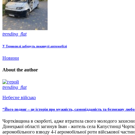
trending_flat
У Тернополі заберуть покинуті автомобілі
Новини
About the author
trending_flat
Небесне військо
“Його подвиг – це історія про мужність, самовідданість та безмежну люб
Чортківщина в скорботі, адже втратила свого молодого захисни
Донецької області загинув Іван - житель села Капустинці Чортк
аеромобільного взводу 4-ї аеромобільної роти військової части