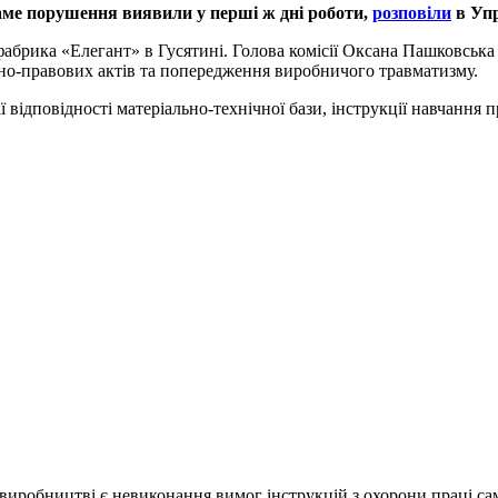
саме порушення виявили у перші ж дні роботи,
розповіли
в Упр
абрика «Елегант» в Гусятині. Голова комісії Оксана Пашковська
вно-правових актів та попередження виробничого травматизму.
 відповідності матеріально-технічної бази, інструкції навчання
виробництві є невиконання вимог інструкцій з охорони праці с