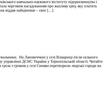
тківського навчально-наукового інституту підприємництва і
і стала черговим нагадуванням про жахливу ціну, яку платить
пик віддав найцінніше – своє […]
тувальники. На Лановеччині у селі Влащинці після сильного
у управлінні ДСНС України у Тернопільській області. Читайте
я гроза з громом у селі Синява перетворили людські городи на