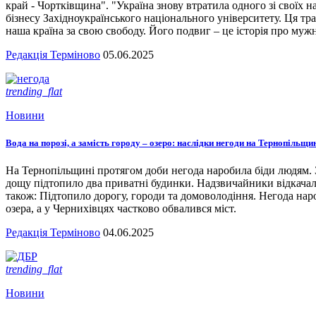
край - Чортківщина". "Україна знову втратила одного зі своїх
бізнесу Західноукраїнського національного університету. Ця тра
наша країна за свою свободу. Його подвиг – це історія про мужн
Редакція Терміново
05.06.2025
trending_flat
Новини
Вода на порозі, а замість городу – озеро: наслідки негоди на Тернопільщи
На Тернопільщині протягом доби негода наробила біди людям. З
дощу підтопило два приватні будинки. Надзвичайники відкача
також: Підтопило дорогу, городи та домоволодіння. Негода наро
озера, а у Чернихівцях частково обвалився міст.
Редакція Терміново
04.06.2025
trending_flat
Новини