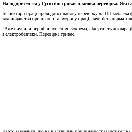
На підприємстві у Гусятині триває планова перевірка. Які 
Інспектори праці проводять планову перевірку на ПП меблева ф
законодавства про працю та охорону праці, наявність нормати
“Вже виявили перші порушення. Зокрема, відсутність декларації
з електробезпеки. Перевірка триває.
Варто зазначити, що найчастішими причинами травматизму на 