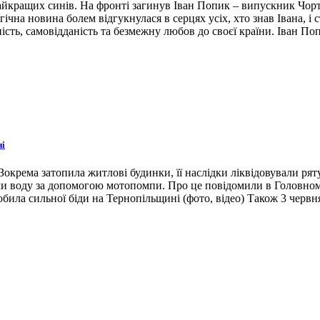
 найкращих синів. На фронті загинув Іван Попик – випускник Чор
гічна новина болем відгукнулася в серцях усіх, хто знав Івана, 
ість, самовідданість та безмежну любов до своєї країни. Іван По
ні
окрема затопила житлові будинки, її наслідки ліквідовували ря
ли воду за допомогою мотопомпи. Про це повідомили в Головном
била сильної біди на Тернопільщині (фото, відео) Також 3 червн