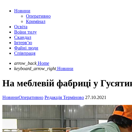
Новини
Оперативно
Кримінал
Освіта
Воїни тилу
Скандал
Інтерв’ю
Файні люди
Співпраця
arrow_back
Home
keyboard_arrow_right
Новини
На меблевій фабриці у Гусят
Новини
Оперативно
Редакція Терміново
27.10.2021