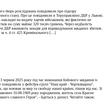
ого бюро розслідувань повідомили про підозру
нного стану. Про це повідомили в Теруправлінні ДБР у Львові.
накладні на видачу харчів військовим, які фактично не
итків на суму майже 320 тисяч гривень. Через недбалість
ідчі ДБР вживають заходів для відшкодування завданих збитків.
за ч. 4 ст. 425 Кримінального […]
 червня 2025 року під час виконання бойового завдання із
це повідомили у фейсбук-групі "Наш край - Чортківщина".
 що воював за мир та свободу нашої країни, пішов від нас. Зі
лавович 10.08.1969 року народження, житель села Красне
ого славного Героя", - йдеться у дописі. Читайте також: