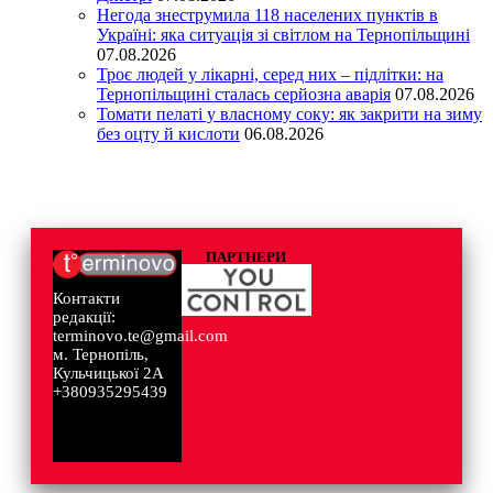
Негода знеструмила 118 населених пунктів в
Україні: яка ситуація зі світлом на Тернопільщині
07.08.2026
Троє людей у лікарні, серед них – підлітки: на
Тернопільщині сталась серйозна аварія
07.08.2026
Томати пелаті у власному соку: як закрити на зиму
без оцту й кислоти
06.08.2026
ПАРТНЕРИ
Контакти
редакції:
terminovo.te@gmail.com
м. Тернопіль,
Кульчицької 2А
+380935295439