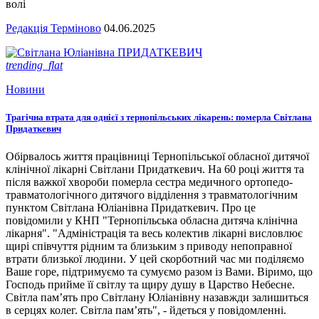
волі
Редакція Терміново
04.06.2025
trending_flat
Новини
Трагічна втрата для однієї з тернопільських лікарень: померла Світлана
Придаткевич
Обірвалось життя працівниці Тернопільської обласної дитячої
клінічної лікарні Світлани Придаткевич. На 60 році життя та
після важкої хвороби померла сестра медичного ортопедо-
травматологічного дитячого відділення з травматологічним
пунктом Світлана Юліанівна Придаткевич. Про це
повідомили у КНП "Тернопільська обласна дитяча клінічна
лікарня". "Адміністрація та весь колектив лікарні висловлює
щирі співчуття рідним та близьким з приводу непоправної
втрати близької людини. У цей скорботний час ми поділяємо
Ваше горе, підтримуємо та сумуємо разом із Вами. Віримо, що
Господь прийме її світлу та щиру душу в Царство Небесне.
Світла пам’ять про Світлану Юліанівну назавжди залишиться
в серцях колег. Світла пам’ять", - йдеться у повідомленні.