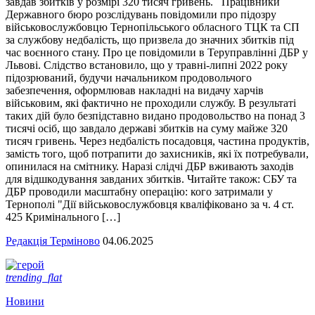
завдав збитків у розмірі 320 тисяч гривень. Працівники
Державного бюро розслідувань повідомили про підозру
військовослужбовцю Тернопільського обласного ТЦК та СП
за службову недбалість, що призвела до значних збитків під
час воєнного стану. Про це повідомили в Теруправлінні ДБР у
Львові. Слідство встановило, що у травні-липні 2022 року
підозрюваний, будучи начальником продовольчого
забезпечення, оформлював накладні на видачу харчів
військовим, які фактично не проходили службу. В результаті
таких дій було безпідставно видано продовольство на понад 3
тисячі осіб, що завдало державі збитків на суму майже 320
тисяч гривень. Через недбалість посадовця, частина продуктів,
замість того, щоб потрапити до захисників, які їх потребували,
опинилася на смітнику. Наразі слідчі ДБР вживають заходів
для відшкодування завданих збитків. Читайте також: СБУ та
ДБР проводили масштабну операцію: кого затримали у
Тернополі "Дії військовослужбовця кваліфіковано за ч. 4 ст.
425 Кримінального […]
Редакція Терміново
04.06.2025
trending_flat
Новини