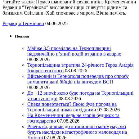
Читайте також: Помер шанований священник з Кременеччини
Редакція "Терміново" висловлює щирі співчуття рідним та
близьким Світлани. Хай спочиває з миром. Вічна пам'ять.
Редакція Терміново
04.06.2025
Новини
Майже 3,5 промілле: на Тернопільщині
надзвичайно п’яний водій втрапив в аварію
08.08.2026
Тернопільщина втратила 24-річного Героя Андрія
Іскоростенського
08.08.2026
Військовий із Тернополя попередив про спробу
виманити дані бійців під виглядом ВСП
08.08.2026
До +12 вночі: якою буде погода на Тернопільщині
у наступні дні
08.08.2026
Спека повертається? Якою буде погода на
Тернопільщині цими вихідними
07.08.2026
На Кременеччині ледь не згорів будинок та
господарство
07.08.2026
Рівень води впав до історичного мінімуму: які
будуть наслідки катастрофічного маловоддя на
Дністрі
07.08.2026