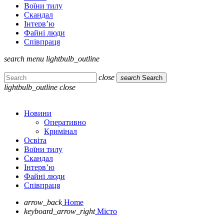
Воїни тилу
Скандал
Інтерв’ю
Файні люди
Співпраця
search
menu
lightbulb_outline
close
search
Search
lightbulb_outline
close
Новини
Оперативно
Кримінал
Освіта
Воїни тилу
Скандал
Інтерв’ю
Файні люди
Співпраця
arrow_back
Home
keyboard_arrow_right
Місто