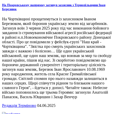
На Покровському напрямку загинув захисник з Тернопільщини Іван
Березнюк
На Чортківщині прощатимуться із захисником Іваном
Березюком, який боронив українську землю від загарбників.
Загинув воїн 3 червня 2025 року під час виконання бойового
завдання із стримування військової агресії російської федерації
в районі н.п.Новоекономічне Покровського району Донецької
області. Про це повідомили у фейсбук-групі "Наш край -
Чортківщина". "Звістка про смерть українських захисників
завжди є важкою і болісною… Ще один український
військовий, ще один наш земляк, що воював за мир та свободу
нашої країни, пішов від нас. Зі скорботою повідомляємо що
боронячи державний суверенітет і територіальну цілісність
загинув наш земляк, Березюк Іван Ярославович 10.08.1969
року народження, житель села Красне Гримайлівської
громади. Світлий спомин про нього назавжди залишиться в
наших серцях. Щирі співчуття рідним та близьким нашого
славного Героя", - йдеться у дописі. Читайте також: Небесне
військо поповнилось ще трьома Героями: загинули Анатолій
Панасюк, Василь Ющишин і Захар Венчур
Редакція Терміново
04.06.2025