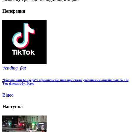
Попередня
trending_flat
“Батько наш Бандера”: тернопільські школярі стали учасниками оригінального Тік
Ток-флешмобу. Відео
Відео
Наступна