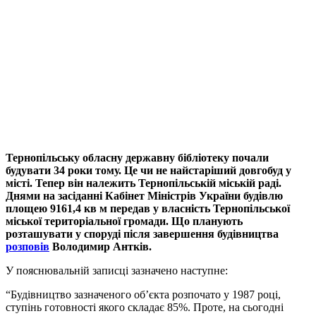
Тернопільську обласну державну бібліотеку почали
будувати 34 роки тому. Це чи не найстаріший довгобуд у
місті. Тепер він належить Тернопільській міській раді.
Днями на засіданні Кабінет Міністрів України будівлю
площею 9161,4 кв м передав у власність Тернопільської
міської територіальної громади. Що планують
розташувати у споруді після завершення будівництва
розповів
Володимир Антків.
У пояснювальній записці зазначено наступне:
“Будівництво зазначеного об’єкта розпочато у 1987 році,
ступінь готовності якого складає 85%. Проте, на сьогодні