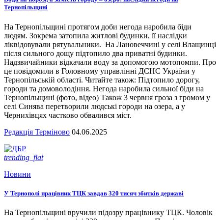
Тернопільщині
На Тернопільщині протягом доби негода наробила біди
людям. Зокрема затопила житлові будинки, її наслідки
ліквідовували рятувальники. На Лановеччині у селі Влащинці
після сильного дощу підтопило два приватні будинки.
Надзвичайники відкачали воду за допомогою мотопомпи. Про
це повідомили в Головному управлінні ДСНС України у
Тернопільській області. Читайте також: Підтопило дорогу,
городи та домоволодіння. Негода наробила сильної біди на
Тернопільщині (фото, відео) Також 3 червня гроза з громом у
селі Синява перетворили людські городи на озера, а у
Чернихівцях частково обвалився міст.
Редакція Терміново
04.06.2025
trending_flat
Новини
У Тернополі працівник ТЦК завдав 320 тисяч збитків державі
На Тернопільщині вручили підозру працівнику ТЦК. Чоловік