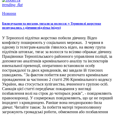
trending_flat
Новини
Били руками та ногами, тягали за волосся: у Тернополі жорстоко
познущались з дівчини-підлітка (відео)
У Тернополі підлітки жорстоко побили дівчину. Відео
конфлікту поширюють у соціальних мережах. 3 червня в
одному із телеграм-каналів з'явилось відео, на якому група
підлітків штовхає, тягає за волосся та всіляко ображає дівчину.
Працівники Тернопільського районного управління поліції, за
допомогою аналітиків кримінального аналізу та інспекторів
ювенальної превенції, оперативно встановили особу
постраждалої та двох кривдників, які завдали їй тілесних
ушкоджень. "За фактом побиття вже розпочато кримінальне
провадження за частиною 2 статті 296 Кримінального кодексу
України, яка стосується хуліганства, вчиненого групою осіб.
Санкція цієї статті передбачає покарання у вигляді
позбавлення волі на строк до чотирьох років", - повідомляють
правоохоронці. У соцмережах повідомляють, що це не перший
інцидент з кривдницею. Раніше вона неодноразово била
дівчат. Читайте також: За побиття матері тернополянину
загрожують громадські роботи, обмеження або позбавлення