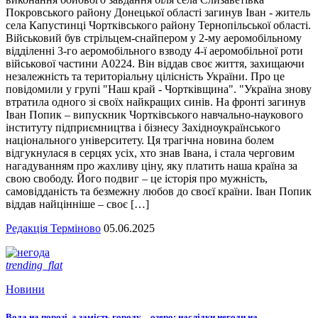
Покровського району Донецької області загинув Іван - житель
села Капустинці Чортківського району Тернопільської області.
Військовий був стрільцем-снайпером у 2-му аеромобільному
відділенні 3-го аеромобільного взводу 4-ї аеромобільної роти
військової частини А0224. Він віддав своє життя, захищаючи
незалежність та територіальну цілісність України. Про це
повідомили у групі "Наш край - Чортківщина". "Україна знову
втратила одного зі своїх найкращих синів. На фронті загинув
Іван Попик – випускник Чортківського навчально-наукового
інституту підприємництва і бізнесу Західноукраїнського
національного університету. Ця трагічна новина болем
відгукнулася в серцях усіх, хто знав Івана, і стала черговим
нагадуванням про жахливу ціну, яку платить наша країна за
свою свободу. Його подвиг – це історія про мужність,
самовідданість та безмежну любов до своєї країни. Іван Попик
віддав найцінніше – своє […]
Редакція Терміново
05.06.2025
trending_flat
Новини
Вода на порозі, а замість городу – озеро: наслідки негоди на