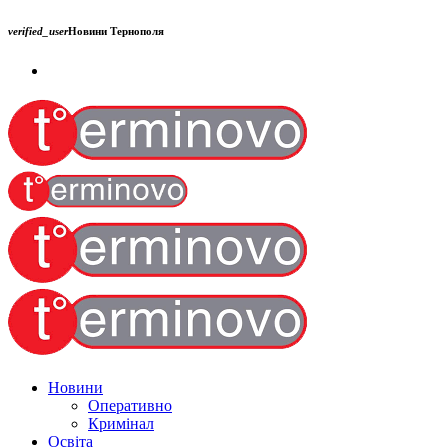
verified_user
Новини Тернополя
Новини
Оперативно
Кримінал
Освіта