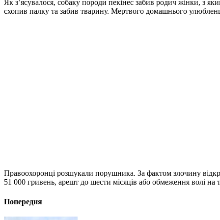
Як з’ясувалося, собаку породи пекінес забив родич жінки, з яки
схопив палку та забив тварину. Мертвого домашнього улюбленц
Правоохоронці розшукали порушника. За фактом злочину відкри
51 000 гривень, арешт до шести місяців або обмеження волі на т
Попередня