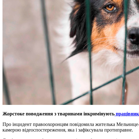
Жорстоке поводження з тваринами інкримінують
працівники
Про інцидент правоохоронцям повідомила жителька Мельнице-По
камерою відеоспостереження, яка і зафіксувала протиправне.