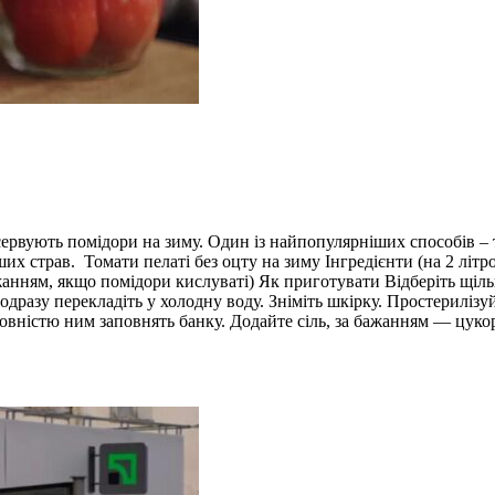
сервують помідори на зиму. Один із найпопулярніших способів – т
ших страв. Томати пелаті без оцту на зиму Інгредієнти (на 2 літро
а бажанням, якщо помідори кислуваті) Як приготувати Відберіть щ
одразу перекладіть у холодну воду. Зніміть шкірку. Простериліз
овністю ним заповнять банку. Додайте сіль, за бажанням — цукор