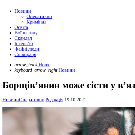
Новини
Оперативно
Кримінал
Освіта
Воїни тилу
Скандал
Інтерв’ю
Файні люди
Співпраця
arrow_back
Home
keyboard_arrow_right
Новини
Борщів’янин може сісти у в’я
Новини
Оперативно
Редакція
19.10.2021