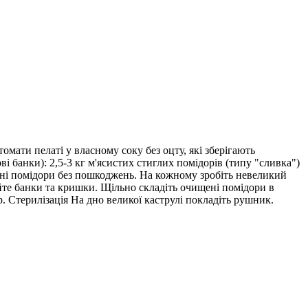
омати пелаті у власному соку без оцту, які зберігають
ві банки): 2,5-3 кг м'ясистих стиглих помідорів (типу "сливка")
ільні помідори без пошкоджень. На кожному зробіть невеликий
уйте банки та кришки. Щільно складіть очищені помідори в
. Стерилізація На дно великої каструлі покладіть рушник.