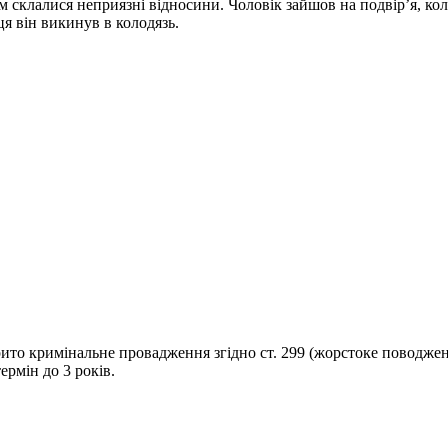
м склалися неприязні відносини. Чоловік зайшов на подвір’я, кол
я він викинув в колодязь.
то кримінальне провадження згідно ст. 299 (жорстоке поводженн
ермін до 3 років.