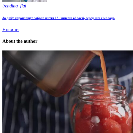
trending_flat
За добу коронавірус забрав життя 18! жителів області, серед них є молодь
Новини
About the author