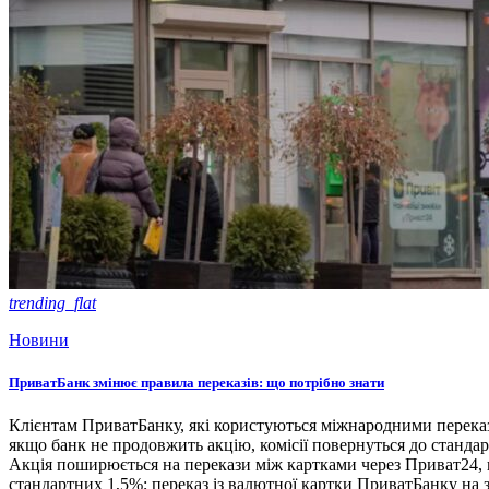
trending_flat
Новини
ПриватБанк змінює правила переказів: що потрібно знати
Клієнтам ПриватБанку, які користуються міжнародними переказа
якщо банк не продовжить акцію, комісії повернуться до станд
Акція поширюється на перекази між картками через Приват24, по
стандартних 1,5%; переказ із валютної картки ПриватБанку на 