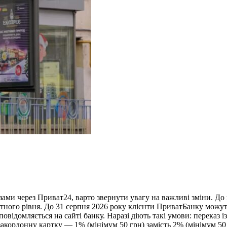
ми через Приват24, варто звернути увагу на важливі зміни. До к
артного рівня. До 31 серпня 2026 року клієнти ПриватБанку мож
відомляється на сайті банку. Наразі діють такі умови: переказ 
закордонну картку — 1% (мінімум 50 грн) замість 2% (мінімум 5