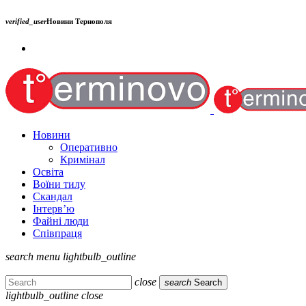
verified_user
Новини Тернополя
Новини
Оперативно
Кримінал
Освіта
Воїни тилу
Скандал
Інтерв’ю
Файні люди
Співпраця
search
menu
lightbulb_outline
close
search
Search
lightbulb_outline
close