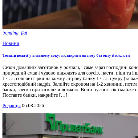
trending_flat
Новини
Томати пелаті у власному соку: як закрити на зиму без оцту й кислоти
Сезон домашніх заготовок у розпалі, і саме зараз господині кон
природний смак і чудово підходять для соусів, пасти, піци та ін
1 ч. л. солі без гірки на кожну літрову банку 1 ч. л. цукру (з
хрестоподібний надріз. Залийте окропом на 1-2 хвилини, потім 
банки, злегка притискаючи ложкою. Вони пустять сік і майже п
Поставте банки, накрийте […]
Редакція
06.08.2026