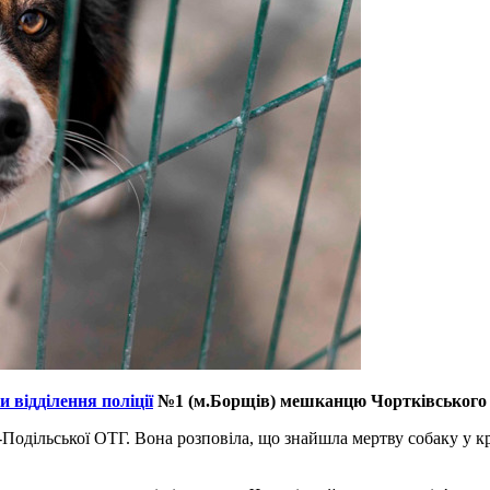
 відділення поліції
№1 (м.Борщів) мешканцю Чортківського р
дільської ОТГ. Вона розповіла, що знайшла мертву собаку у кр