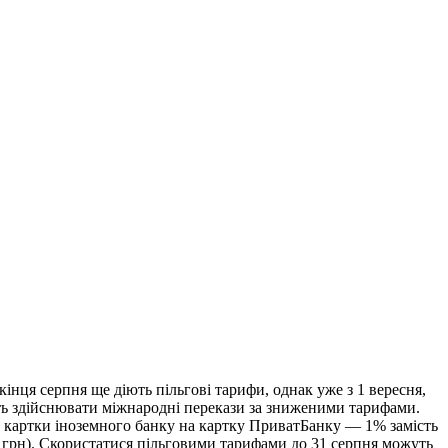
інця серпня ще діють пільгові тарифи, однак уже з 1 вересня,
уть здійснювати міжнародні перекази за зниженими тарифами.
із картки іноземного банку на картку ПриватБанку — 1% замість
0 грн). Скористатися пільговими тарифами до 31 серпня можуть