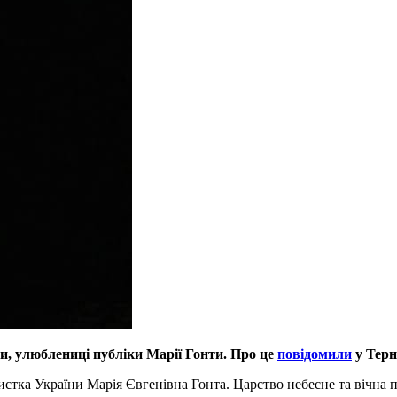
ки, улюблениці публіки Марії Гонти. Про це
повідомили
у Терн
ка України Марія Євгенівна Гонта. Царство небесне та вічна па