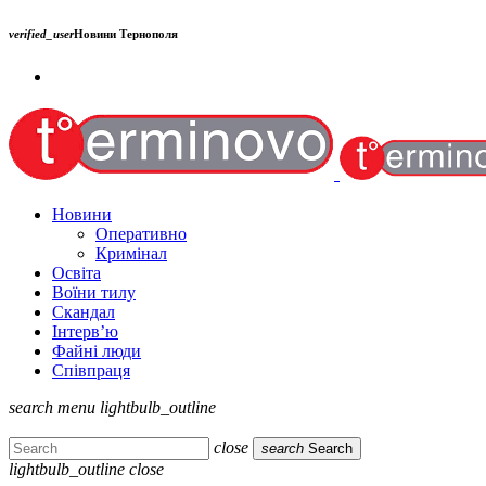
verified_user
Новини Тернополя
Новини
Оперативно
Кримінал
Освіта
Воїни тилу
Скандал
Інтерв’ю
Файні люди
Співпраця
search
menu
lightbulb_outline
close
search
Search
lightbulb_outline
close