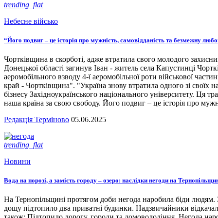
trending_flat
Небесне військо
“Його подвиг – це історія про мужність, самовідданість та безмежну люб
Чортківщина в скорботі, адже втратила свого молодого захисни
Донецької області загинув Іван - житель села Капустинці Чортк
аеромобільного взводу 4-ї аеромобільної роти військової части
край - Чортківщина". "Україна знову втратила одного зі своїх
бізнесу Західноукраїнського національного університету. Ця тра
наша країна за свою свободу. Його подвиг – це історія про мужн
Редакція Терміново
05.06.2025
trending_flat
Новини
Вода на порозі, а замість городу – озеро: наслідки негоди на Тернопільщи
На Тернопільщині протягом доби негода наробила біди людям. З
дощу підтопило два приватні будинки. Надзвичайники відкача
також: Підтопило дорогу, городи та домоволодіння. Негода наро