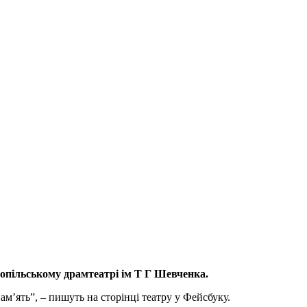
опільському драмтеатрі ім Т Г Шевченка.
м’ять”, – пишуть на сторінці театру у Фейсбуку.