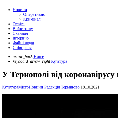
Новини
Оперативно
Кримінал
Освіта
Воїни тилу
Скандал
Інтерв’ю
Файні люди
Співпраця
arrow_back
Home
keyboard_arrow_right
Культура
У Тернополі від коронавірусу
Культура
Місто
Новини
Редакція Терміново
18.10.2021