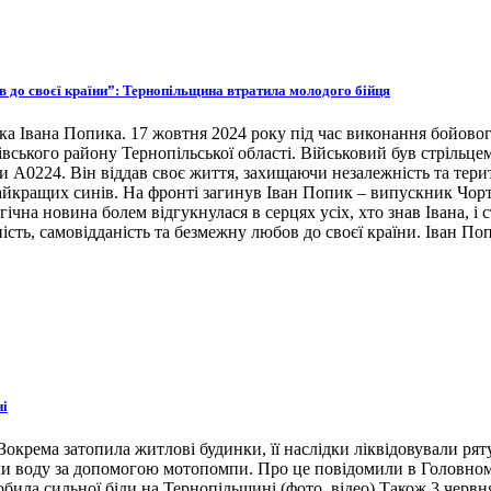
ов до своєї країни”: Тернопільщина втратила молодого бійця
ка Івана Попика. 17 жовтня 2024 року під час виконання бойовог
івського району Тернопільської області. Військовий був стрільце
ни А0224. Він віддав своє життя, захищаючи незалежність та тери
 найкращих синів. На фронті загинув Іван Попик – випускник Чор
гічна новина болем відгукнулася в серцях усіх, хто знав Івана, 
ість, самовідданість та безмежну любов до своєї країни. Іван По
ні
окрема затопила житлові будинки, її наслідки ліквідовували ря
ли воду за допомогою мотопомпи. Про це повідомили в Головном
била сильної біди на Тернопільщині (фото, відео) Також 3 червн