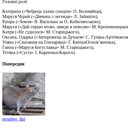
Головні ролі:
Катерина («Чебрець пахне сонцем» О. Коломійця),
Маруся Чурай («Дівчина з легенди» Л. Забашти),
Рахіра («Земля» В. Василька за О. Кобилянською),
Маруся («Дай серцю волю, заведе в неволю» М. Кропивницьког
Катря («Не судилося» М. Старицького),
Оксана, Одарка («Запорожець за Дунаєм» С. Гулака-Артемовськ
Уляна («Сватання на Гончарівці» Г. КвіткиОснов’яненка),
Ганна («Маруся-Богуславка» М. Старицького),
Тетяна («Суєта» І. Карпенка-Карого).
Попередня
trending_flat