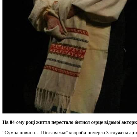
На 84-ому році життя перестало битися серце відомої актор
“Сумна новина… Після важкої хвороби померла Заслужена артист