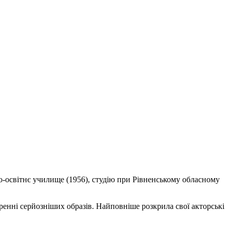
о-освітнє училище (1956), студію при Рівненському обласному
оренні серйозніших образів. Найповніше розкрила свої акторські