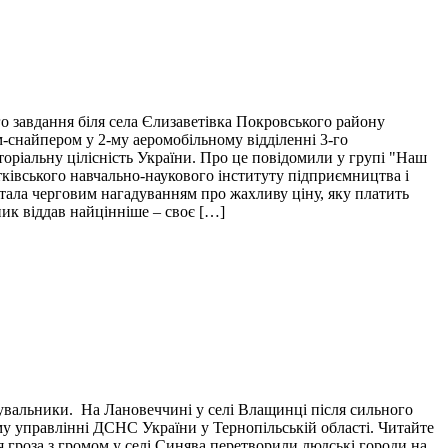
о завдання біля села Єлизаветівка Покровського району
м-снайпером у 2-му аеромобільному відділенні 3-го
торіальну цілісність України. Про це повідомили у групі "Наш
тківського навчально-наукового інституту підприємництва і
і стала черговим нагадуванням про жахливу ціну, яку платить
пик віддав найцінніше – своє […]
тувальники. На Лановеччині у селі Влащинці після сильного
у управлінні ДСНС України у Тернопільській області. Читайте
я гроза з громом у селі Синява перетворили людські городи на