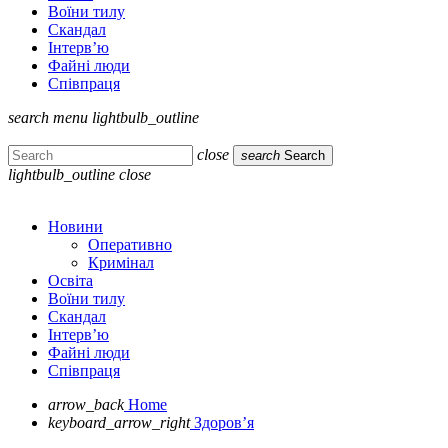
Воїни тилу
Скандал
Інтерв’ю
Файні люди
Співпраця
search
menu
lightbulb_outline
close
search
Search
lightbulb_outline
close
Новини
Оперативно
Кримінал
Освіта
Воїни тилу
Скандал
Інтерв’ю
Файні люди
Співпраця
arrow_back
Home
keyboard_arrow_right
Здоров’я