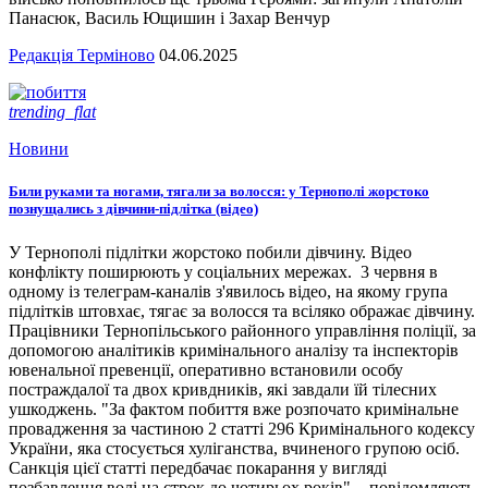
Панасюк, Василь Ющишин і Захар Венчур
Редакція Терміново
04.06.2025
trending_flat
Новини
Били руками та ногами, тягали за волосся: у Тернополі жорстоко
познущались з дівчини-підлітка (відео)
У Тернополі підлітки жорстоко побили дівчину. Відео
конфлікту поширюють у соціальних мережах. 3 червня в
одному із телеграм-каналів з'явилось відео, на якому група
підлітків штовхає, тягає за волосся та всіляко ображає дівчину.
Працівники Тернопільського районного управління поліції, за
допомогою аналітиків кримінального аналізу та інспекторів
ювенальної превенції, оперативно встановили особу
постраждалої та двох кривдників, які завдали їй тілесних
ушкоджень. "За фактом побиття вже розпочато кримінальне
провадження за частиною 2 статті 296 Кримінального кодексу
України, яка стосується хуліганства, вчиненого групою осіб.
Санкція цієї статті передбачає покарання у вигляді
позбавлення волі на строк до чотирьох років", - повідомляють