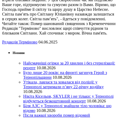
Ваше горе, підтримуємо та сумуємо разом із Вами. Віримо, що
Господь прийме її світлу та щиру душу в Царство Небесне.
Світла пам’ять про Світлану Юліанівну назавжди залишиться
в серцях колег. Світла пам’ять", - йдеться у повідомленні.
Читайте також: Помер шанований священник з Кременеччини
Редакція "Терміново" висловлює щирі співчуття рідним та
близьким Світлани. Хай спочиває з миром. Вічна пам'ять.
Редакція Терміново
04.06.2025
Новини
Найсмачніші огірки за 20 хвилин і без стерилізації:
рецепт
10.08.2026
Було лише 20 років: на фронті загинув Герой з
Тернопільщини
10.08.2026
Утікала, лаялася та ховалася від поліції: у
Тернополі затримали п’яну 22-річну водійку
10.08.2026
Нікіта Кісельов, SKYLER і не тільки: у Тернополі
відбудеться безкоштовний концерт
10.08.2026
Біля АЗС у Тернополі знайшли тіло чоловіка: що
відомо
10.08.2026
Після важкої хвороби помер відомий