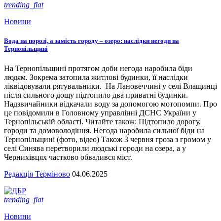
trending_flat
Новини
Вода на порозі, а замість городу – озеро: наслідки негоди на
Тернопільщині
На Тернопільщині протягом доби негода наробила біди
людям. Зокрема затопила житлові будинки, її наслідки
ліквідовували рятувальники. На Лановеччині у селі Влащинці
після сильного дощу підтопило два приватні будинки.
Надзвичайники відкачали воду за допомогою мотопомпи. Про
це повідомили в Головному управлінні ДСНС України у
Тернопільській області. Читайте також: Підтопило дорогу,
городи та домоволодіння. Негода наробила сильної біди на
Тернопільщині (фото, відео) Також 3 червня гроза з громом у
селі Синява перетворили людські городи на озера, а у
Чернихівцях частково обвалився міст.
Редакція Терміново
04.06.2025
trending_flat
Новини