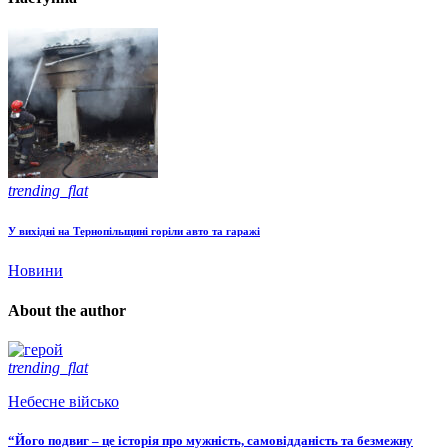
trending_flat
У вихідні на Тернопільщині горіли авто та гаражі
Новини
About the author
trending_flat
Небесне військо
“Його подвиг – це історія про мужність, самовідданість та безмежну