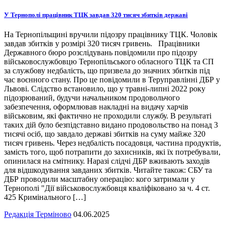
У Тернополі працівник ТЦК завдав 320 тисяч збитків державі
На Тернопільщині вручили підозру працівнику ТЦК. Чоловік
завдав збитків у розмірі 320 тисяч гривень. Працівники
Державного бюро розслідувань повідомили про підозру
військовослужбовцю Тернопільського обласного ТЦК та СП
за службову недбалість, що призвела до значних збитків під
час воєнного стану. Про це повідомили в Теруправлінні ДБР у
Львові. Слідство встановило, що у травні-липні 2022 року
підозрюваний, будучи начальником продовольчого
забезпечення, оформлював накладні на видачу харчів
військовим, які фактично не проходили службу. В результаті
таких дій було безпідставно видано продовольство на понад 3
тисячі осіб, що завдало державі збитків на суму майже 320
тисяч гривень. Через недбалість посадовця, частина продуктів,
замість того, щоб потрапити до захисників, які їх потребували,
опинилася на смітнику. Наразі слідчі ДБР вживають заходів
для відшкодування завданих збитків. Читайте також: СБУ та
ДБР проводили масштабну операцію: кого затримали у
Тернополі "Дії військовослужбовця кваліфіковано за ч. 4 ст.
425 Кримінального […]
Редакція Терміново
04.06.2025