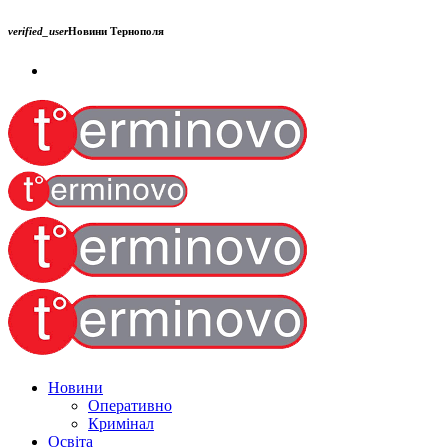
verified_user
Новини Тернополя
Новини
Оперативно
Кримінал
Освіта