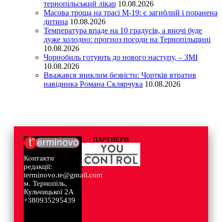
тернопільський лікар
10.08.2026
Масова троща на трасі М-19: є загиблий і поранена
дитина
10.08.2026
Температура впаде на 10 градусів, а вночі буде
дуже холодно: прогноз погоди на Тернопільщині
10.08.2026
Чорнобиль готують до нового наступу, – ЗМІ
10.08.2026
Вважався зниклим безвісти: Чортків втратив
навідника Романа Склярчука
10.08.2026
ПАРТНЕРИ
Контакти
редакції:
terminovo.te@gmail.com
м. Тернопіль,
Кульчицької 2А
+380935295439