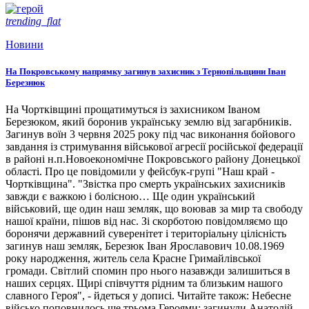
trending_flat
Новини
На Покровському напрямку загинув захисник з Тернопільщини Іван
Березнюк
На Чортківщині прощатимуться із захисником Іваном
Березюком, який боронив українську землю від загарбників.
Загинув воїн 3 червня 2025 року під час виконання бойового
завдання із стримування військової агресії російської федерації
в районі н.п.Новоекономічне Покровського району Донецької
області. Про це повідомили у фейсбук-групі "Наш край -
Чортківщина". "Звістка про смерть українських захисників
завжди є важкою і болісною… Ще один український
військовий, ще один наш земляк, що воював за мир та свободу
нашої країни, пішов від нас. Зі скорботою повідомляємо що
боронячи державний суверенітет і територіальну цілісність
загинув наш земляк, Березюк Іван Ярославович 10.08.1969
року народження, житель села Красне Гримайлівської
громади. Світлий спомин про нього назавжди залишиться в
наших серцях. Щирі співчуття рідним та близьким нашого
славного Героя", - йдеться у дописі. Читайте також: Небесне
військо поповнилось ще трьома Героями: загинули Анатолій