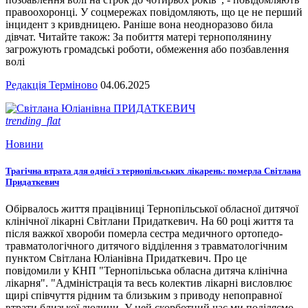
правоохоронці. У соцмережах повідомляють, що це не перший
інцидент з кривдницею. Раніше вона неодноразово била
дівчат. Читайте також: За побиття матері тернополянину
загрожують громадські роботи, обмеження або позбавлення
волі
Редакція Терміново
04.06.2025
trending_flat
Новини
Трагічна втрата для однієї з тернопільських лікарень: померла Світлана
Придаткевич
Обірвалось життя працівниці Тернопільської обласної дитячої
клінічної лікарні Світлани Придаткевич. На 60 році життя та
після важкої хвороби померла сестра медичного ортопедо-
травматологічного дитячого відділення з травматологічним
пунктом Світлана Юліанівна Придаткевич. Про це
повідомили у КНП "Тернопільська обласна дитяча клінічна
лікарня". "Адміністрація та весь колектив лікарні висловлює
щирі співчуття рідним та близьким з приводу непоправної
втрати близької людини. У цей скорботний час ми поділяємо