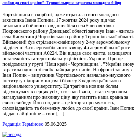
любов до своєї країни”: Тернопільщина втратила молодого бійця
Чортківщина в скорботі, адже втратила свого молодого
захисника Івана Попика. 17 жовтня 2024 року під час
виконання бойового завдання біля села Єлизаветівка
Покровського району Донецької області загинув Іван - житель
села Капустинці Чортківського району Тернопільської області.
Військовий був стрільцем-снайпером у 2-му аеромобільному
відділенні 3-го аеромобільного взводу 4-ї аеромобільної роти
військової частини А0224. Він віддав своє життя, захищаючи
незалежність та територіальну цілісність України. Про це
повідомили у групі "Наш край - Чортківщина". "Україна знову
втратила одного зі своїх найкращих синів. На фронті загинув
Іван Попик – випускник Чортківського навчально-наукового
інституту підприємництва і бізнесу Західноукраїнського
національного університету. Ця трагічна новина болем
відгукнулася в серцях усіх, хто знав Івана, і стала черговим
нагадуванням про жахливу ціну, яку платить наша країна за
свою свободу. Його подвиг – це історія про мужність,
самовідданість та безмежну любов до своєї країни. Іван Попик
віддав найцінніше – своє […]
Редакція Терміново
05.06.2025