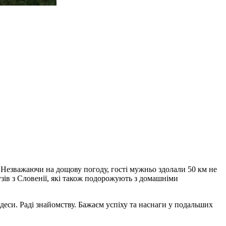
. Незважаючи на дощову погоду, гості мужньо здолали 50 км не
узів з Словенії, які також подорожують з домашніми
деси. Раді знайомству. Бажаєм успіху та наснаги у подальших