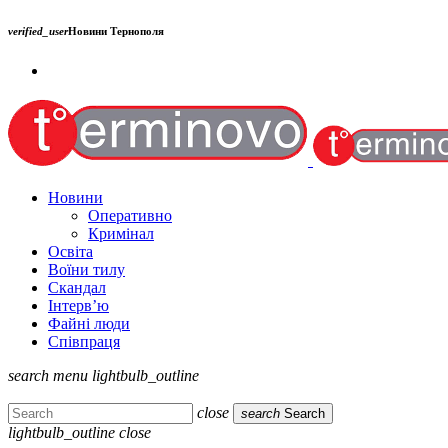
verified_user
Новини Тернополя
Новини
Оперативно
Кримінал
Освіта
Воїни тилу
Скандал
Інтерв’ю
Файні люди
Співпраця
search
menu
lightbulb_outline
close
search
Search
lightbulb_outline
close