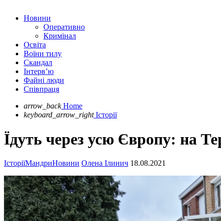
Новини
Оперативно
Кримінал
Освіта
Воїни тилу
Скандал
Інтерв’ю
Файні люди
Співпраця
arrow_back
Home
keyboard_arrow_right
Історії
Їдуть через усю Європу: на Т
Історії
Мандри
Новини
Олена Ілинич
18.08.2021