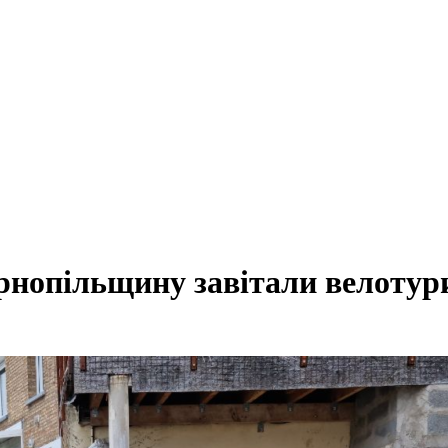
ернопільщину завітали велотур