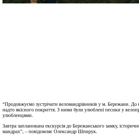
“Продовжуємо зустрічати веломандрівників у м. Бережани. До на
надто якісного покриття. З ними були улюблені песики у велопри
улюбленцями.
Завтра запланована екскурсія до Бережанського замку, історичн
мандрах”, – повідомляє Олександр Шпирук.