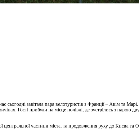
с сьогодні завітала пара велотуристів з Франції – Акім та Марі
чіпах. Гості прибули на місце ночівлі, де зустрілись з парою др
ої центральної частини міста, та продовження руху до Києва та О