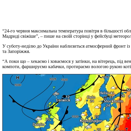
“24-го червня максимальна температура повітря в більшості обл
Мадриді свіжіше”, – пише на своїй сторінці у фейсбуці метеоро
У суботу-неділю до України наблизиться атмосферний фронт із
та Запоріжжя.
“А поки що – хекаємо і ховаємося у затінки, на вітерець, під 
компоти, фаршируємо кабачки, протираємо вологою рукою котів,