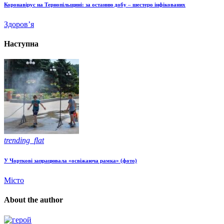
Коронавірус на Тернопільщині: за останню добу – шестеро інфікованих
Здоров’я
Наступна
trending_flat
У Чорткові запрацювала «освіжаюча рамка» (фото)
Місто
About the author