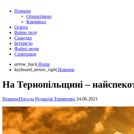
Новини
Оперативно
Кримінал
Освіта
Воїни тилу
Скандал
Інтерв’ю
Файні люди
Співпраця
arrow_back
Home
keyboard_arrow_right
Новини
На Тернопільщині – найспекот
Новини
Погода
Редакція Терміново
24.06.2021