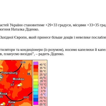
астей України становитиме +29+33 градуси, місцями +33+35 градус
логиня Наталка Діденко.
 Західної Європи, який принесе більше дощів і невелике послаб
вентилятори та кондиціонери (із розумом), носимо капелюхи й ка
 плануємо вихідні”, – радить Діденко.