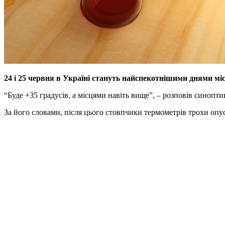
24 і 25 червня в Україні стануть найспекотнішими днями м
“Буде +35 градусів, а місцями навіть вище”, – розповів синопти
За його словами, після цього стовпчики термометрів трохи опус