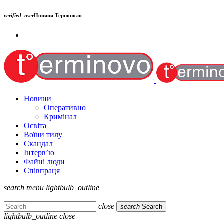
verified_user
Новини Тернополя
Новини
Оперативно
Кримінал
Освіта
Воїни тилу
Скандал
Інтерв’ю
Файні люди
Співпраця
search
menu
lightbulb_outline
close
search
Search
lightbulb_outline
close