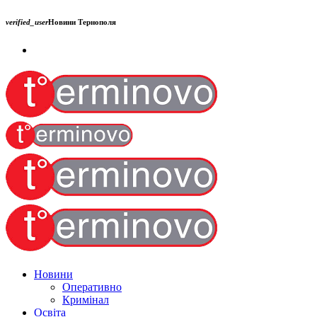
verified_user
Новини Тернополя
Новини
Оперативно
Кримінал
Освіта