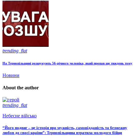
trending_flat
На Тернопільщині розшукують 56-річного чоловіка, який пропав ще тиждень тому
Новини
About the author
trending_flat
Небесне військо
“Його подвиг – це історія про мужність, самовідданість та безмежну
любов до своєї країни”: Тернопільщина втратила молодого бійця