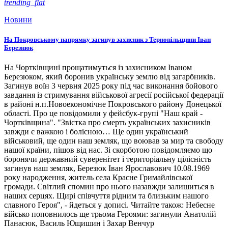
trending_flat
Новини
На Покровському напрямку загинув захисник з Тернопільщини Іван
Березнюк
На Чортківщині прощатимуться із захисником Іваном
Березюком, який боронив українську землю від загарбників.
Загинув воїн 3 червня 2025 року під час виконання бойового
завдання із стримування військової агресії російської федерації
в районі н.п.Новоекономічне Покровського району Донецької
області. Про це повідомили у фейсбук-групі "Наш край -
Чортківщина". "Звістка про смерть українських захисників
завжди є важкою і болісною… Ще один український
військовий, ще один наш земляк, що воював за мир та свободу
нашої країни, пішов від нас. Зі скорботою повідомляємо що
боронячи державний суверенітет і територіальну цілісність
загинув наш земляк, Березюк Іван Ярославович 10.08.1969
року народження, житель села Красне Гримайлівської
громади. Світлий спомин про нього назавжди залишиться в
наших серцях. Щирі співчуття рідним та близьким нашого
славного Героя", - йдеться у дописі. Читайте також: Небесне
військо поповнилось ще трьома Героями: загинули Анатолій
Панасюк, Василь Ющишин і Захар Венчур