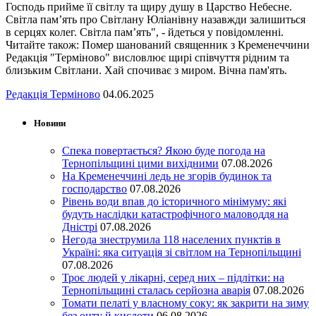
Господь прийме її світлу та щиру душу в Царство Небесне.
Світла пам’ять про Світлану Юліанівну назавжди залишиться
в серцях колег. Світла пам’ять", - йдеться у повідомленні.
Читайте також: Помер шанований священник з Кременеччини
Редакція "Терміново" висловлює щирі співчуття рідним та
близьким Світлани. Хай спочиває з миром. Вічна пам'ять.
Редакція Терміново
04.06.2025
Новини
Спека повертається? Якою буде погода на
Тернопільщині цими вихідними
07.08.2026
На Кременеччині ледь не згорів будинок та
господарство
07.08.2026
Рівень води впав до історичного мінімуму: які
будуть наслідки катастрофічного маловоддя на
Дністрі
07.08.2026
Негода знеструмила 118 населених пунктів в
Україні: яка ситуація зі світлом на Тернопільщині
07.08.2026
Троє людей у лікарні, серед них – підлітки: на
Тернопільщині сталась серйозна аварія
07.08.2026
Томати пелаті у власному соку: як закрити на зиму
без оцту й кислоти
06.08.2026