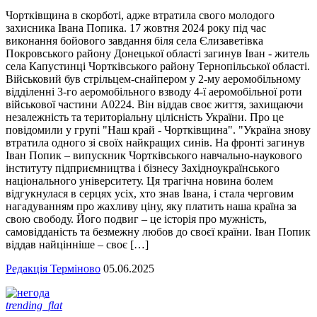
Чортківщина в скорботі, адже втратила свого молодого
захисника Івана Попика. 17 жовтня 2024 року під час
виконання бойового завдання біля села Єлизаветівка
Покровського району Донецької області загинув Іван - житель
села Капустинці Чортківського району Тернопільської області.
Військовий був стрільцем-снайпером у 2-му аеромобільному
відділенні 3-го аеромобільного взводу 4-ї аеромобільної роти
військової частини А0224. Він віддав своє життя, захищаючи
незалежність та територіальну цілісність України. Про це
повідомили у групі "Наш край - Чортківщина". "Україна знову
втратила одного зі своїх найкращих синів. На фронті загинув
Іван Попик – випускник Чортківського навчально-наукового
інституту підприємництва і бізнесу Західноукраїнського
національного університету. Ця трагічна новина болем
відгукнулася в серцях усіх, хто знав Івана, і стала черговим
нагадуванням про жахливу ціну, яку платить наша країна за
свою свободу. Його подвиг – це історія про мужність,
самовідданість та безмежну любов до своєї країни. Іван Попик
віддав найцінніше – своє […]
Редакція Терміново
05.06.2025
trending_flat