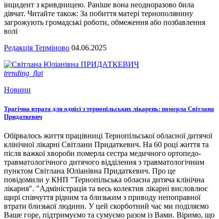
інцидент з кривдницею. Раніше вона неодноразово била
дівчат. Читайте також: За побиття матері тернополянину
загрожують громадські роботи, обмеження або позбавлення
волі
Редакція Терміново
04.06.2025
trending_flat
Новини
Трагічна втрата для однієї з тернопільських лікарень: померла Світлана
Придаткевич
Обірвалось життя працівниці Тернопільської обласної дитячої
клінічної лікарні Світлани Придаткевич. На 60 році життя та
після важкої хвороби померла сестра медичного ортопедо-
травматологічного дитячого відділення з травматологічним
пунктом Світлана Юліанівна Придаткевич. Про це
повідомили у КНП "Тернопільська обласна дитяча клінічна
лікарня". "Адміністрація та весь колектив лікарні висловлює
щирі співчуття рідним та близьким з приводу непоправної
втрати близької людини. У цей скорботний час ми поділяємо
Ваше горе, підтримуємо та сумуємо разом із Вами. Віримо, що