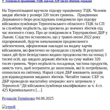
У Тернополі працівник ТЦК завдав 320 тисяч збитків державі
На Тернопільщині вручили підозру працівнику ТЦК. Чоловік
завдав збитків у розмірі 320 тисяч гривень. Працівники
Державного бюро розслідувань повідомили про підозру
військовослужбовцю Тернопільського обласного ТЦК та СП
за службову недбалість, що призвела до значних збитків під
час воєнного стану. Про це повідомили в Теруправлінні ДБР у
Львові. Слідство встановило, що у травні-липні 2022 року
підозрюваний, будучи начальником продовольчого
забезпечення, оформлював накладні на видачу харчів
військовим, які фактично не проходили службу. В результаті
таких дій було безпідставно видано продовольство на понад 3
тисячі осіб, що завдало державі збитків на суму майже 320
тисяч гривень. Через недбалість посадовця, частина продуктів,
замість того, щоб потрапити до захисників, які їх потребували,
опинилася на смітнику. Наразі слідчі ДБР вживають заходів
для відшкодування завданих збитків. Читайте також: СБУ та
ДБР проводили масштабну операцію: кого затримали у
Тернополі "Дії військовослужбовця кваліфіковано за ч. 4 ст.
425 Кримінального […]
Редакція Терміново
04.06.2025