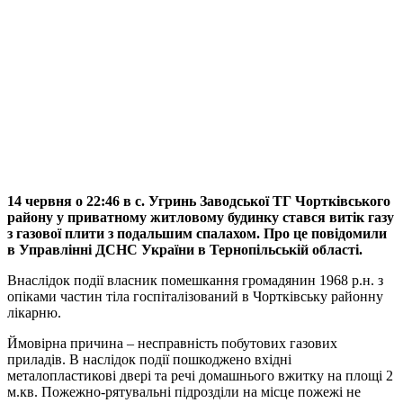
14 червня о 22:46 в с. Угринь Заводської ТГ Чортківського
району у приватному житловому будинку стався витік газу
з газової плити з подальшим спалахом. Про це повідомили
в Управлінні ДСНС України в Тернопільській області.
Внаслідок події власник помешкання громадянин 1968 р.н. з
опіками частин тіла госпіталізований в Чортківську районну
лікарню.
Ймовірна причина – несправність побутових газових
приладів. В наслідок події пошкоджено вхідні
металопластикові двері та речі домашнього вжитку на площі 2
м.кв. Пожежно-рятувальні підрозділи на місце пожежі не