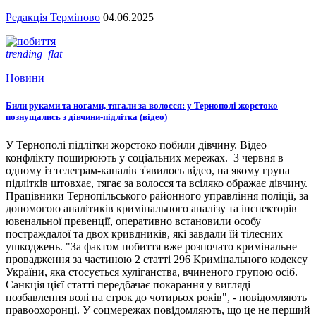
Редакція Терміново
04.06.2025
trending_flat
Новини
Били руками та ногами, тягали за волосся: у Тернополі жорстоко
познущались з дівчини-підлітка (відео)
У Тернополі підлітки жорстоко побили дівчину. Відео
конфлікту поширюють у соціальних мережах. 3 червня в
одному із телеграм-каналів з'явилось відео, на якому група
підлітків штовхає, тягає за волосся та всіляко ображає дівчину.
Працівники Тернопільського районного управління поліції, за
допомогою аналітиків кримінального аналізу та інспекторів
ювенальної превенції, оперативно встановили особу
постраждалої та двох кривдників, які завдали їй тілесних
ушкоджень. "За фактом побиття вже розпочато кримінальне
провадження за частиною 2 статті 296 Кримінального кодексу
України, яка стосується хуліганства, вчиненого групою осіб.
Санкція цієї статті передбачає покарання у вигляді
позбавлення волі на строк до чотирьох років", - повідомляють
правоохоронці. У соцмережах повідомляють, що це не перший