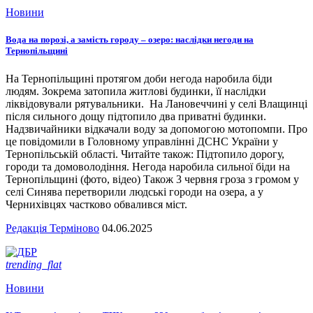
Новини
Вода на порозі, а замість городу – озеро: наслідки негоди на
Тернопільщині
На Тернопільщині протягом доби негода наробила біди
людям. Зокрема затопила житлові будинки, її наслідки
ліквідовували рятувальники. На Лановеччині у селі Влащинці
після сильного дощу підтопило два приватні будинки.
Надзвичайники відкачали воду за допомогою мотопомпи. Про
це повідомили в Головному управлінні ДСНС України у
Тернопільській області. Читайте також: Підтопило дорогу,
городи та домоволодіння. Негода наробила сильної біди на
Тернопільщині (фото, відео) Також 3 червня гроза з громом у
селі Синява перетворили людські городи на озера, а у
Чернихівцях частково обвалився міст.
Редакція Терміново
04.06.2025
trending_flat
Новини