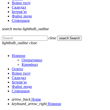
Воїни тилу
Скандал
Інтерв’ю
Файні люди
Співпраця
search
menu
lightbulb_outline
close
search
Search
lightbulb_outline
close
Новини
Оперативно
Кримінал
Освіта
Воїни тилу
Скандал
Інтерв’ю
Файні люди
Співпраця
arrow_back
Home
keyboard_arrow_right
Новини