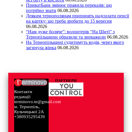
ПриватБанк змінює правила переказів: що
потрібно знати
06.08.2026
Деяким тернополянам припинять надсилати пенсії
на картку: що треба зробити до 15 вересня
06.08.2026
“Нам дуже боляче”: волонтерів “На Щиті” з
Тернопільщини образили та зневажили
06.08.2026
На Тернопільщині судитимуть водія, через якого
загинула жінка
06.08.2026
ПАРТНЕРИ
Контакти
редакції:
terminovo.te@gmail.com
м. Тернопіль,
Кульчицької 2А
+380935295439