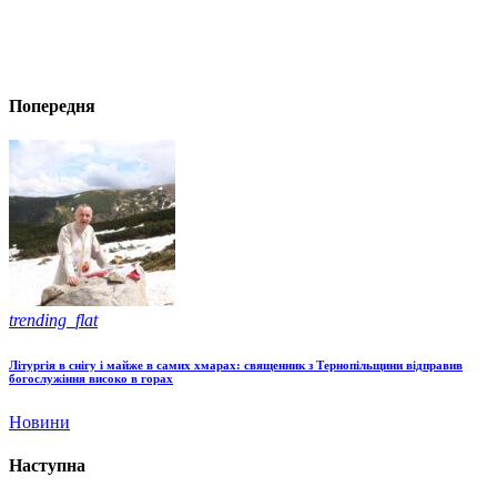
Попередня
trending_flat
Літургія в снігу і майже в самих хмарах: священник з Тернопільщини відправив
богослужіння високо в горах
Новини
Наступна