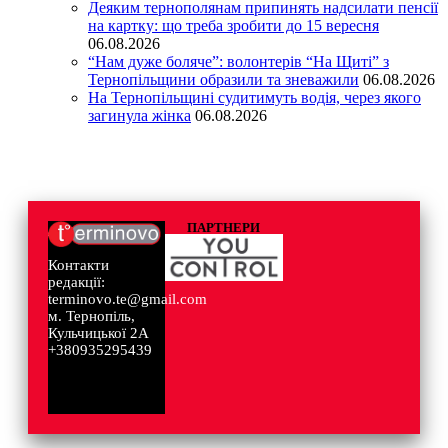
Деяким тернополянам припинять надсилати пенсії
на картку: що треба зробити до 15 вересня
06.08.2026
“Нам дуже боляче”: волонтерів “На Щиті” з
Тернопільщини образили та зневажили
06.08.2026
На Тернопільщині судитимуть водія, через якого
загинула жінка
06.08.2026
ПАРТНЕРИ
Контакти
редакції:
terminovo.te@gmail.com
м. Тернопіль,
Кульчицької 2А
+380935295439