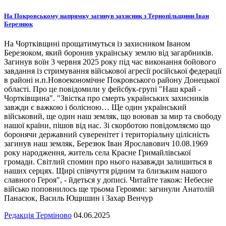
На Покровському напрямку загинув захисник з Тернопільщини Іван
Березнюк
На Чортківщині прощатимуться із захисником Іваном
Березюком, який боронив українську землю від загарбників.
Загинув воїн 3 червня 2025 року під час виконання бойового
завдання із стримування військової агресії російської федерації
в районі н.п.Новоекономічне Покровського району Донецької
області. Про це повідомили у фейсбук-групі "Наш край -
Чортківщина". "Звістка про смерть українських захисників
завжди є важкою і болісною… Ще один український
військовий, ще один наш земляк, що воював за мир та свободу
нашої країни, пішов від нас. Зі скорботою повідомляємо що
боронячи державний суверенітет і територіальну цілісність
загинув наш земляк, Березюк Іван Ярославович 10.08.1969
року народження, житель села Красне Гримайлівської
громади. Світлий спомин про нього назавжди залишиться в
наших серцях. Щирі співчуття рідним та близьким нашого
славного Героя", - йдеться у дописі. Читайте також: Небесне
військо поповнилось ще трьома Героями: загинули Анатолій
Панасюк, Василь Ющишин і Захар Венчур
Редакція Терміново
04.06.2025