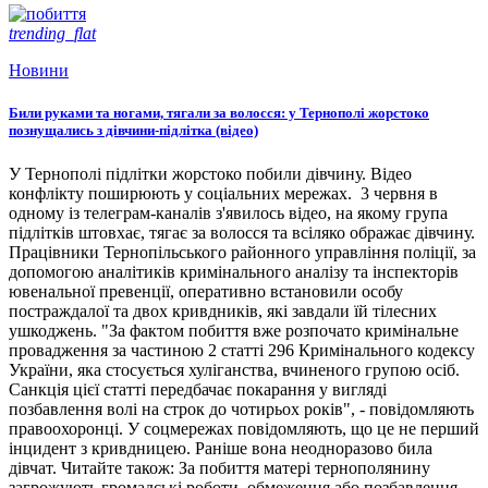
trending_flat
Новини
Били руками та ногами, тягали за волосся: у Тернополі жорстоко
познущались з дівчини-підлітка (відео)
У Тернополі підлітки жорстоко побили дівчину. Відео
конфлікту поширюють у соціальних мережах. 3 червня в
одному із телеграм-каналів з'явилось відео, на якому група
підлітків штовхає, тягає за волосся та всіляко ображає дівчину.
Працівники Тернопільського районного управління поліції, за
допомогою аналітиків кримінального аналізу та інспекторів
ювенальної превенції, оперативно встановили особу
постраждалої та двох кривдників, які завдали їй тілесних
ушкоджень. "За фактом побиття вже розпочато кримінальне
провадження за частиною 2 статті 296 Кримінального кодексу
України, яка стосується хуліганства, вчиненого групою осіб.
Санкція цієї статті передбачає покарання у вигляді
позбавлення волі на строк до чотирьох років", - повідомляють
правоохоронці. У соцмережах повідомляють, що це не перший
інцидент з кривдницею. Раніше вона неодноразово била
дівчат. Читайте також: За побиття матері тернополянину
загрожують громадські роботи, обмеження або позбавлення