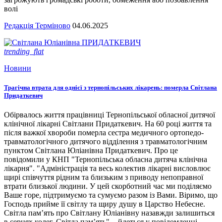
волі
Редакція Терміново
04.06.2025
trending_flat
Новини
Трагічна втрата для однієї з тернопільських лікарень: померла Світлана
Придаткевич
Обірвалось життя працівниці Тернопільської обласної дитячої
клінічної лікарні Світлани Придаткевич. На 60 році життя та
після важкої хвороби померла сестра медичного ортопедо-
травматологічного дитячого відділення з травматологічним
пунктом Світлана Юліанівна Придаткевич. Про це
повідомили у КНП "Тернопільська обласна дитяча клінічна
лікарня". "Адміністрація та весь колектив лікарні висловлює
щирі співчуття рідним та близьким з приводу непоправної
втрати близької людини. У цей скорботний час ми поділяємо
Ваше горе, підтримуємо та сумуємо разом із Вами. Віримо, що
Господь прийме її світлу та щиру душу в Царство Небесне.
Світла пам’ять про Світлану Юліанівну назавжди залишиться
в серцях колег. Світла пам’ять", - йдеться у повідомленні.