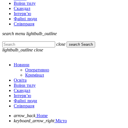
Воїни тилу
Скандал
Інтерв’ю
Файні люди
Співпраця
search
menu
lightbulb_outline
close
search
Search
lightbulb_outline
close
Новини
Оперативно
Кримінал
Освіта
Воїни тилу
Скандал
Інтерв’ю
Файні люди
Співпраця
arrow_back
Home
keyboard_arrow_right
Місто