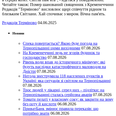
Читайте також: Помер шанований священник з Кременеччини
Редакція "Терміново" висловлює щирі співчуття рідним та
близьким Світлани. Хай спочиває з миром. Вічна пам'ять.
Редакція Терміново
04.06.2025
Новини
Спека повертається? Якою буде погода на
Тернопільщині цими вихідними
07.08.2026
На Кременеччині ледь не згорів будинок та
господарство
07.08.2026
Рівень води впав до історичного мінімуму: які
будуть наслідки катастрофічного маловоддя на
Дністрі
07.08.2026
Негода знеструмила 118 населених пунктів в
Україні: яка ситуація зі світлом на Тернопільщині
07.08.2026
Троє людей у лікарні, серед них – підлітки: на
Тернопільщині сталась серйозна аварія
07.08.2026
Томати пелаті у власному соку: як закрити на зиму
без оцту й кислоти
06.08.2026
ПриватБанк змінює правила переказів: що
потрібно знати
06.08.2026