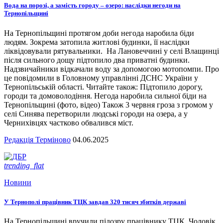
Вода на порозі, а замість городу – озеро: наслідки негоди на
Тернопільщині
На Тернопільщині протягом доби негода наробила біди
людям. Зокрема затопила житлові будинки, її наслідки
ліквідовували рятувальники. На Лановеччині у селі Влащинці
після сильного дощу підтопило два приватні будинки.
Надзвичайники відкачали воду за допомогою мотопомпи. Про
це повідомили в Головному управлінні ДСНС України у
Тернопільській області. Читайте також: Підтопило дорогу,
городи та домоволодіння. Негода наробила сильної біди на
Тернопільщині (фото, відео) Також 3 червня гроза з громом у
селі Синява перетворили людські городи на озера, а у
Чернихівцях частково обвалився міст.
Редакція Терміново
04.06.2025
trending_flat
Новини
У Тернополі працівник ТЦК завдав 320 тисяч збитків державі
На Тернопільщині вручили підозру працівнику ТЦК. Чоловік