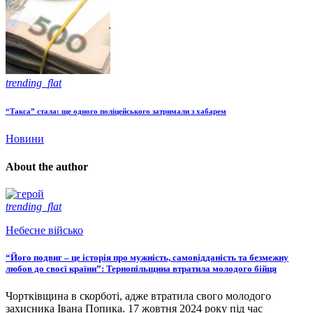
trending_flat
“Такса” стала: ще одного поліцейського затримали з хабарем
Новини
About the author
trending_flat
Небесне військо
“Його подвиг – це історія про мужність, самовідданість та безмежну
любов до своєї країни”: Тернопільщина втратила молодого бійця
Чортківщина в скорботі, адже втратила свого молодого
захисника Івана Попика. 17 жовтня 2024 року під час