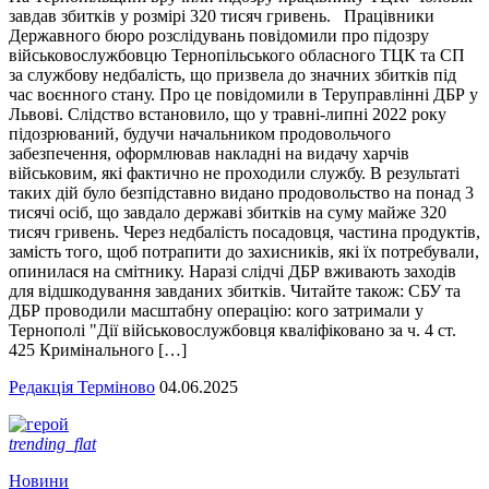
завдав збитків у розмірі 320 тисяч гривень. Працівники
Державного бюро розслідувань повідомили про підозру
військовослужбовцю Тернопільського обласного ТЦК та СП
за службову недбалість, що призвела до значних збитків під
час воєнного стану. Про це повідомили в Теруправлінні ДБР у
Львові. Слідство встановило, що у травні-липні 2022 року
підозрюваний, будучи начальником продовольчого
забезпечення, оформлював накладні на видачу харчів
військовим, які фактично не проходили службу. В результаті
таких дій було безпідставно видано продовольство на понад 3
тисячі осіб, що завдало державі збитків на суму майже 320
тисяч гривень. Через недбалість посадовця, частина продуктів,
замість того, щоб потрапити до захисників, які їх потребували,
опинилася на смітнику. Наразі слідчі ДБР вживають заходів
для відшкодування завданих збитків. Читайте також: СБУ та
ДБР проводили масштабну операцію: кого затримали у
Тернополі "Дії військовослужбовця кваліфіковано за ч. 4 ст.
425 Кримінального […]
Редакція Терміново
04.06.2025
trending_flat
Новини