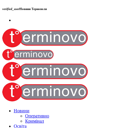
verified_user
Новини Тернополя
Новини
Оперативно
Кримінал
Освіта