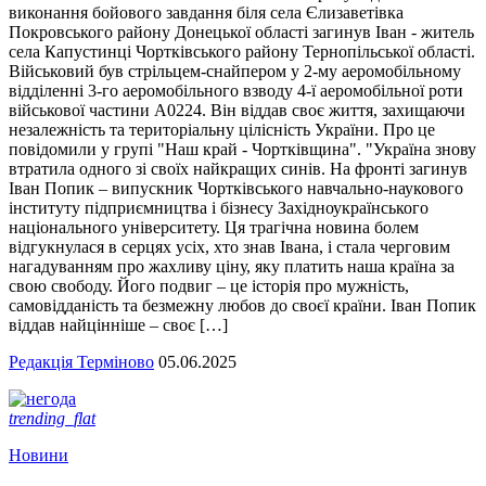
виконання бойового завдання біля села Єлизаветівка
Покровського району Донецької області загинув Іван - житель
села Капустинці Чортківського району Тернопільської області.
Військовий був стрільцем-снайпером у 2-му аеромобільному
відділенні 3-го аеромобільного взводу 4-ї аеромобільної роти
військової частини А0224. Він віддав своє життя, захищаючи
незалежність та територіальну цілісність України. Про це
повідомили у групі "Наш край - Чортківщина". "Україна знову
втратила одного зі своїх найкращих синів. На фронті загинув
Іван Попик – випускник Чортківського навчально-наукового
інституту підприємництва і бізнесу Західноукраїнського
національного університету. Ця трагічна новина болем
відгукнулася в серцях усіх, хто знав Івана, і стала черговим
нагадуванням про жахливу ціну, яку платить наша країна за
свою свободу. Його подвиг – це історія про мужність,
самовідданість та безмежну любов до своєї країни. Іван Попик
віддав найцінніше – своє […]
Редакція Терміново
05.06.2025
trending_flat
Новини