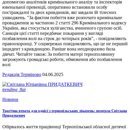
допомогою аналітиків кримінального аналізу та інспекторів
ювенальної превенції, оперативно встановили особу
постраждалої та двох кривдників, які завдали їй тілесних
ушкоджень. "За фактом побиття вже розпочато кримінальне
провадження за частиною 2 статті 296 Кримінального кодексу
України, яка стосується хуліганства, вчиненого групою осіб.
Санкція цієї статті передбачає покарання у вигляді
позбавлення волі на строк до чотирьох років", - повідомляють
правоохоронці. У соцмережах повідомляють, що це не перший
інцидент з кривдницею. Раніше вона неодноразово била
дівчат. Читайте також: За побиття матері тернополянину
загрожують громадські роботи, обмеження або позбавлення
волі
Редакція Терміново
04.06.2025
trending_flat
Новини
Трагічна втрата для однієї з тернопільських лікарень: померла Світлана
Придаткевич
Обірвалось життя працівниці Тернопільської обласної дитячої