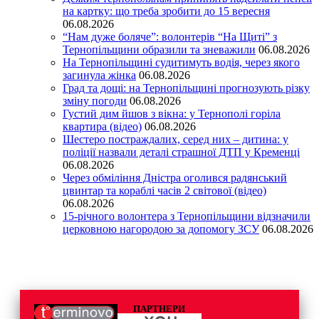
на картку: що треба зробити до 15 вересня
06.08.2026
“Нам дуже боляче”: волонтерів “На Щиті” з
Тернопільщини образили та зневажили
06.08.2026
На Тернопільщині судитимуть водія, через якого
загинула жінка
06.08.2026
Град та дощі: на Тернопільщині прогнозують різку
зміну погоди
06.08.2026
Густий дим йшов з вікна: у Тернополі горіла
квартира (відео)
06.08.2026
Шестеро постраждалих, серед них – дитина: у
поліції назвали деталі страшної ДТП у Кременці
06.08.2026
Через обміління Дністра оголився радянський
цвинтар та кораблі часів 2 світової (відео)
06.08.2026
15-річного волонтера з Тернопільщини відзначили
церковною нагородою за допомогу ЗСУ
06.08.2026
ПАРТНЕРИ