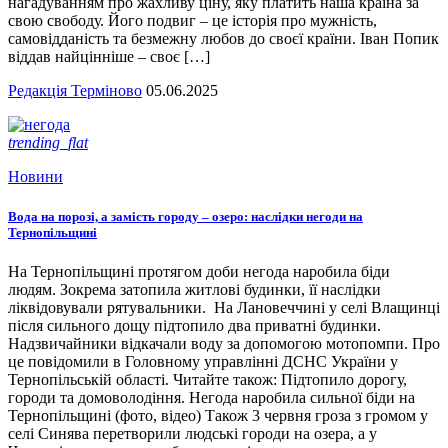
нагадуванням про жахливу ціну, яку платить наша країна за
свою свободу. Його подвиг – це історія про мужність,
самовідданість та безмежну любов до своєї країни. Іван Попик
віддав найцінніше – своє […]
Редакція Терміново
05.06.2025
trending_flat
Новини
Вода на порозі, а замість городу – озеро: наслідки негоди на
Тернопільщині
На Тернопільщині протягом доби негода наробила біди
людям. Зокрема затопила житлові будинки, її наслідки
ліквідовували рятувальники. На Лановеччині у селі Влащинці
після сильного дощу підтопило два приватні будинки.
Надзвичайники відкачали воду за допомогою мотопомпи. Про
це повідомили в Головному управлінні ДСНС України у
Тернопільській області. Читайте також: Підтопило дорогу,
городи та домоволодіння. Негода наробила сильної біди на
Тернопільщині (фото, відео) Також 3 червня гроза з громом у
селі Синява перетворили людські городи на озера, а у