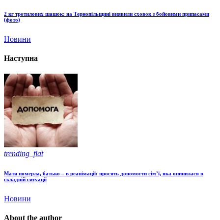
2 кг тротилових шашок: на Тернопільщині виявили сховок з бойовими припасами
(фото)
Новини
Наступна
trending_flat
Мати померла, батько – в реанімації: просять допомогти сім’ї, яка опинилася в
складній ситуації
Новини
About the author