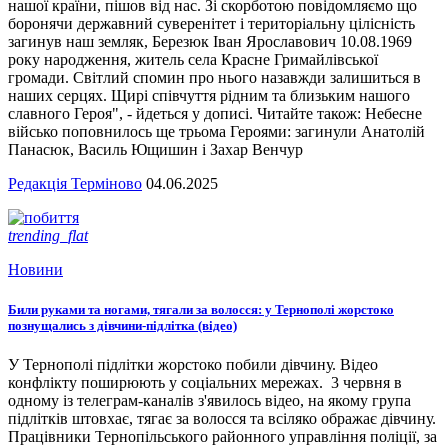
нашої країни, пішов від нас. Зі скорботою повідомляємо що
боронячи державний суверенітет і територіальну цілісність
загинув наш земляк, Березюк Іван Ярославович 10.08.1969
року народження, житель села Красне Гримайлівської
громади. Світлий спомин про нього назавжди залишиться в
наших серцях. Щирі співчуття рідним та близьким нашого
славного Героя", - йдеться у дописі. Читайте також: Небесне
військо поповнилось ще трьома Героями: загинули Анатолій
Панасюк, Василь Ющишин і Захар Венчур
Редакція Терміново
04.06.2025
trending_flat
Новини
Били руками та ногами, тягали за волосся: у Тернополі жорстоко
познущались з дівчини-підлітка (відео)
У Тернополі підлітки жорстоко побили дівчину. Відео
конфлікту поширюють у соціальних мережах. 3 червня в
одному із телеграм-каналів з'явилось відео, на якому група
підлітків штовхає, тягає за волосся та всіляко ображає дівчину.
Працівники Тернопільського районного управління поліції, за