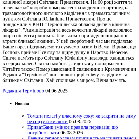
клінічної лікарні Світлани Придаткевич. На 60 році життя та
після важкої хвороби померла сестра медичного ортопедо-
травматологічного дитячого відділення з травматологічним
пунктом Світлана Юліанівна Придаткевич. Про це
повідомили у КНП "Тернопільська обласна дитяча клінічна
лікарня". "Адміністрація та весь колектив лікарні висловлює
щирі співчуття рідним та близьким з приводу непоправної
втрати близької людини. У цей скорботний час ми поділяємо
Ваше горе, підтримуємо та сумуємо разом із Вами. Віримо, що
Господь прийме її світлу та щиру душу в Царство Небесне.
Світла пам’ять про Світлану Юліанівну назавжди залишиться
в серцях колег. Світла пам’ять", - йдеться у повідомленні.
Читайте також: Помер шанований священник з Кременеччини
Редакція "Терміново" висловлює щирі співчуття рідним та
близьким Світлани. Хай спочиває з миром. Вічна пам'ять.
Редакція Терміново
04.06.2025
Новини
Томати пелаті у власному соку: як закрити на зиму
без оцту й кислоти
06.08.2026
ПриватБанк змінює правила переказів: що
потрібно знати
06.08.2026
Деяким тернополянам припинять надсилати пенсії