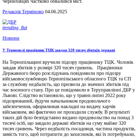
Чернихівцях частково обвалився міст.
Редакція Терміново
04.06.2025
trending_flat
Новини
У Тернополі працівник ТЦК завдав 320 тисяч збитків державі
На Тернопільщині вручили підозру працівнику ТЦК. Чоловік
завдав збитків у розмірі 320 тисяч гривень. Працівники
Державного бюро розслідувань повідомили про підозру
військовослужбовцю Тернопільського обласного ТЦК та СП
за службову недбалість, що призвела до значних збитків під
час воєнного стану. Про це повідомили в Теруправлінні ДБР у
Львові. Слідство встановило, що у травні-липні 2022 року
підозрюваний, будучи начальником продовольчого
забезпечення, оформлював накладні на видачу харчів
військовим, які фактично не проходили службу. В результаті
таких дій було безпідставно видано продовольство на понад 3
тисячі осіб, що завдало державі збитків на суму майже 320
тисяч гривень. Через недбалість посадовця, частина продуктів,
замість того, щоб потрапити до захисників, які їх потребували,