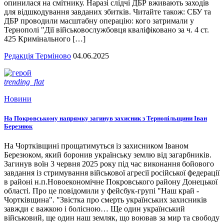
опинилася на смітнику. Наразі слідчі ДБР вживають заходів
для відшкодування завданих збитків. Читайте також: СБУ та
ДБР проводили масштабну операцію: кого затримали у
Тернополі "Дії військовослужбовця кваліфіковано за ч. 4 ст.
425 Кримінального […]
Редакція Терміново
04.06.2025
trending_flat
Новини
На Покровському напрямку загинув захисник з Тернопільщини Іван
Березнюк
На Чортківщині прощатимуться із захисником Іваном
Березюком, який боронив українську землю від загарбників.
Загинув воїн 3 червня 2025 року під час виконання бойового
завдання із стримування військової агресії російської федерації
в районі н.п.Новоекономічне Покровського району Донецької
області. Про це повідомили у фейсбук-групі "Наш край -
Чортківщина". "Звістка про смерть українських захисників
завжди є важкою і болісною… Ще один український
військовий, ще один наш земляк, що воював за мир та свободу