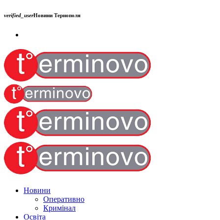
verified_user
Новини Тернополя
Новини
Оперативно
Кримінал
Освіта