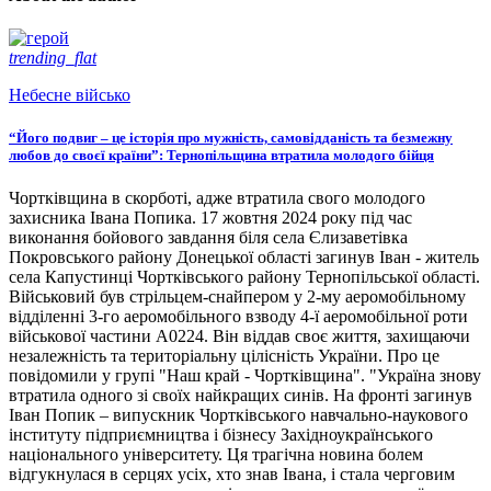
trending_flat
Небесне військо
“Його подвиг – це історія про мужність, самовідданість та безмежну
любов до своєї країни”: Тернопільщина втратила молодого бійця
Чортківщина в скорботі, адже втратила свого молодого
захисника Івана Попика. 17 жовтня 2024 року під час
виконання бойового завдання біля села Єлизаветівка
Покровського району Донецької області загинув Іван - житель
села Капустинці Чортківського району Тернопільської області.
Військовий був стрільцем-снайпером у 2-му аеромобільному
відділенні 3-го аеромобільного взводу 4-ї аеромобільної роти
військової частини А0224. Він віддав своє життя, захищаючи
незалежність та територіальну цілісність України. Про це
повідомили у групі "Наш край - Чортківщина". "Україна знову
втратила одного зі своїх найкращих синів. На фронті загинув
Іван Попик – випускник Чортківського навчально-наукового
інституту підприємництва і бізнесу Західноукраїнського
національного університету. Ця трагічна новина болем
відгукнулася в серцях усіх, хто знав Івана, і стала черговим