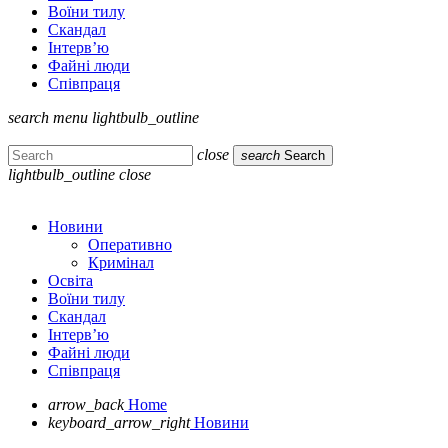
Воїни тилу
Скандал
Інтерв’ю
Файні люди
Співпраця
search
menu
lightbulb_outline
close
search
Search
lightbulb_outline
close
Новини
Оперативно
Кримінал
Освіта
Воїни тилу
Скандал
Інтерв’ю
Файні люди
Співпраця
arrow_back
Home
keyboard_arrow_right
Новини