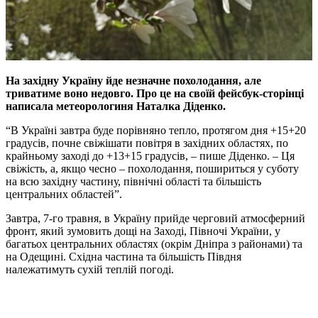
На західну Україну йде незначне похолодання, але
триватиме воно недовго. Про це на своїй фейсбук-сторінці
написала метеорологиня Наталка Діденко.
“В Україні завтра буде порівняно тепло, протягом дня +15+20
градусів, почне свіжішати повітря в західних областях, по
крайньому заході до +13+15 градусів, – пише Діденко. – Ця
свіжість, а, якщо чесно – похолодання, пошириться у суботу
на всю західну частину, північні області та більшість
центральних областей”.
Завтра, 7-го травня, в Україну прийде черговий атмосферний
фронт, який зумовить дощі на Заході, Півночі України, у
багатьох центральних областях (окрім Дніпра з районами) та
на Одещині. Східна частина та більшість Півдня
належатимуть сухій теплій погоді.