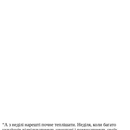
“А з неділі нарешті почне теплішати. Неділя, коли багато
українців відвідуватимуть цвинтарі і поминатимуть своїх