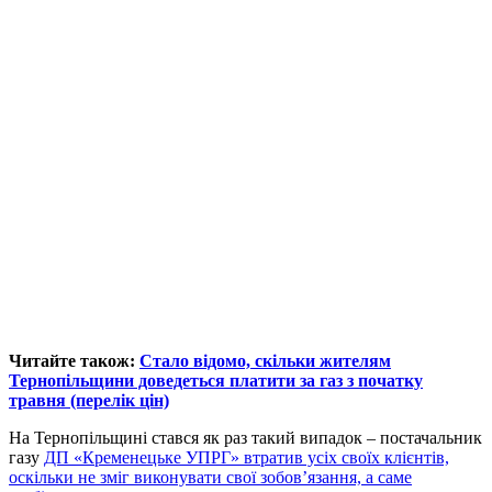
Читайте також:
Стало відомо, скільки жителям
Тернопільщини доведеться платити за газ з початку
травня (перелік цін)
На Тернопільщині стався як раз такий випадок – постачальник
газу
ДП «Кременецьке УПРГ» втратив усіх своїх клієнтів,
оскільки не зміг виконувати свої зобов’язання, а саме