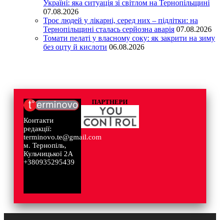
Україні: яка ситуація зі світлом на Тернопільщині
07.08.2026
Троє людей у лікарні, серед них – підлітки: на
Тернопільщині сталась серйозна аварія
07.08.2026
Томати пелаті у власному соку: як закрити на зиму
без оцту й кислоти
06.08.2026
ПАРТНЕРИ
Контакти
редакції:
terminovo.te@gmail.com
м. Тернопіль,
Кульчицької 2А
+380935295439