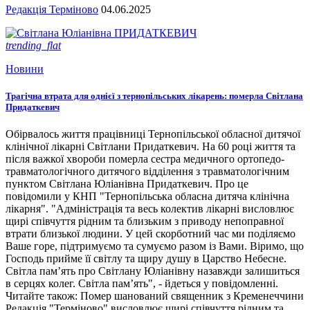
Редакція Терміново
04.06.2025
trending_flat
Новини
Трагічна втрата для однієї з тернопільських лікарень: померла Світлана
Придаткевич
Обірвалось життя працівниці Тернопільської обласної дитячої
клінічної лікарні Світлани Придаткевич. На 60 році життя та
після важкої хвороби померла сестра медичного ортопедо-
травматологічного дитячого відділення з травматологічним
пунктом Світлана Юліанівна Придаткевич. Про це
повідомили у КНП "Тернопільська обласна дитяча клінічна
лікарня". "Адміністрація та весь колектив лікарні висловлює
щирі співчуття рідним та близьким з приводу непоправної
втрати близької людини. У цей скорботний час ми поділяємо
Ваше горе, підтримуємо та сумуємо разом із Вами. Віримо, що
Господь прийме її світлу та щиру душу в Царство Небесне.
Світла пам’ять про Світлану Юліанівну назавжди залишиться
в серцях колег. Світла пам’ять", - йдеться у повідомленні.
Читайте також: Помер шанований священник з Кременеччини
Редакція "Терміново" висловлює щирі співчуття рідним та