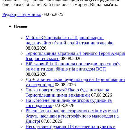
близьким Світлани. Хай спочиває з миром. Вічна пам'ять.
Редакція Терміново
04.06.2025
Новини
Майже 3,5 промілле: на Тернопільщині
надзвичайно п’яний водій втрапив в аварію
08.08.2026
Тернопільщина втратила 24-річного Героя Андрія
Іскоростенського
08.08.2026
Військовий із Тернополя попередив про спробу
виманити дані бійців під виглядом ВСП
08.08.2026
До +12 вночі: якою буде погода на Тернопільщині
у наступні дні
08.08.2026
Спека повертається? Якою буде погода на
Тернопільщині цими вихідними
07.08.2026
На Кременеччині ледь не згорів будинок та
господарство
07.08.2026
Рівень води впав до історичного мінімуму: які
будуть наслідки катастрофічного маловоддя на
Дністрі
07.08.2026
Негода знеструмила 118 населених пунктів в