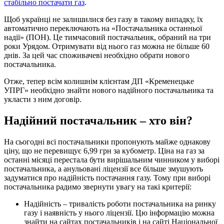
стабільно постачати газ
.
Щоб українці не залишилися без газу в такому випадку, їх
автоматично переключають на «Постачальника останньої
надії» (ПОН). Це тимчасовий постачальник, обраний на три
роки Урядом. Отримувати від нього газ можна не більше 60
днів. За цей час споживачеві необхідно обрати нового
постачальника.
Отже, тепер всім колишнім клієнтам ДП «Кременецьке
УПРГ» необхідно знайти нового надійного постачальника та
укласти з ним договір.
Надійний постачальник – хто він?
На сьогодні всі постачальники пропонують майже однакову
ціну, що не перевищує 6,99 грн за кубометр. Ціна на газ за
останні місяці перестала бути вирішальним чинником у виборі
постачальника, а анульовані ліцензії все більше змушують
задуматися про надійність постачання газу. Тому при виборі
постачальника радимо звернути увагу на такі критерії:
Надійність – тривалість роботи постачальника на ринку
газу і наявність у нього ліцензії. Цю інформацію можна
знайти на сайтах постачальників і на сайті Національної