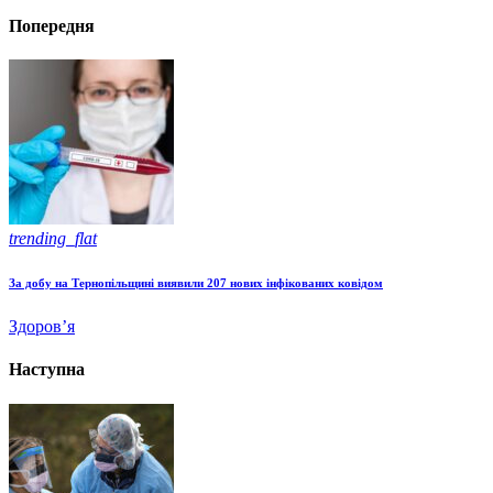
Попередня
trending_flat
За добу на Тернопільщині виявили 207 нових інфікованих ковідом
Здоров’я
Наступна