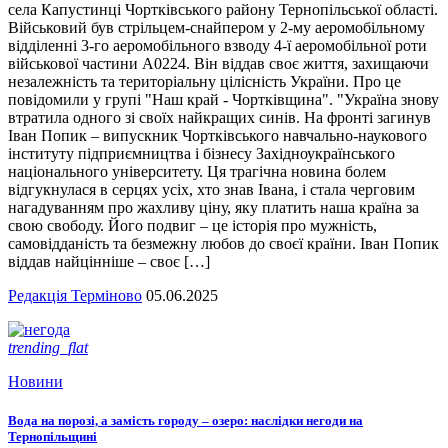
села Капустинці Чортківського району Тернопільської області.
Військовий був стрільцем-снайпером у 2-му аеромобільному
відділенні 3-го аеромобільного взводу 4-ї аеромобільної роти
військової частини А0224. Він віддав своє життя, захищаючи
незалежність та територіальну цілісність України. Про це
повідомили у групі "Наш край - Чортківщина". "Україна знову
втратила одного зі своїх найкращих синів. На фронті загинув
Іван Попик – випускник Чортківського навчально-наукового
інституту підприємництва і бізнесу Західноукраїнського
національного університету. Ця трагічна новина болем
відгукнулася в серцях усіх, хто знав Івана, і стала черговим
нагадуванням про жахливу ціну, яку платить наша країна за
свою свободу. Його подвиг – це історія про мужність,
самовідданість та безмежну любов до своєї країни. Іван Попик
віддав найцінніше – своє […]
Редакція Терміново
05.06.2025
trending_flat
Новини
Вода на порозі, а замість городу – озеро: наслідки негоди на
Тернопільщині