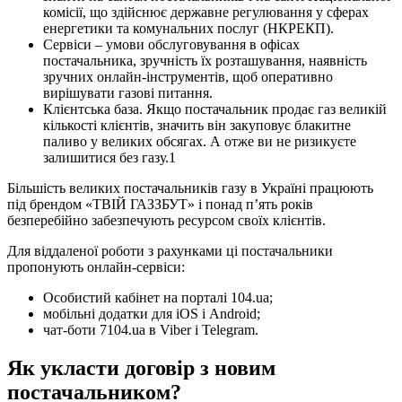
комісії, що здійснює державне регулювання у сферах
енергетики та комунальних послуг (НКРЕКП).
Сервіси – умови обслуговування в офісах
постачальника, зручність їх розташування, наявність
зручних онлайн-інструментів, щоб оперативно
вирішувати газові питання.
Клієнтська база. Якщо постачальник продає газ великій
кількості клієнтів, значить він закуповує блакитне
паливо у великих обсягах. А отже ви не ризикуєте
залишитися без газу.1
Більшість великих постачальників газу в Україні працюють
під брендом «ТВІЙ ГАЗЗБУТ» і понад п’ять років
безперебійно забезпечують ресурсом своїх клієнтів.
Для віддаленої роботи з рахунками ці постачальники
пропонують онлайн-сервіси:
Особистий кабінет на порталі 104.ua;
мобільні додатки для iOS і Android;
чат-боти 7104.ua в Viber і Telegram.
Як укласти договір з новим
постачальником?