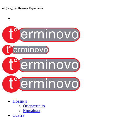
verified_user
Новини Тернополя
Новини
Оперативно
Кримінал
Освіта