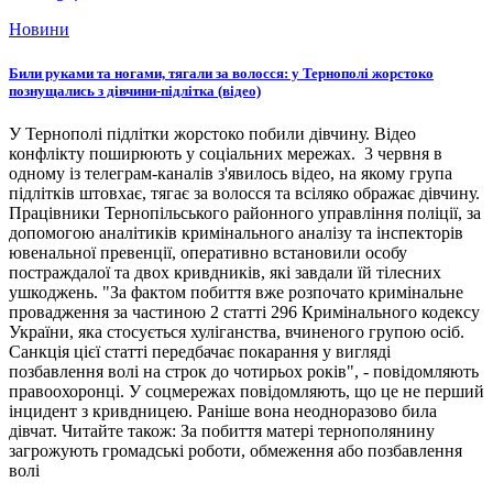
Новини
Били руками та ногами, тягали за волосся: у Тернополі жорстоко
познущались з дівчини-підлітка (відео)
У Тернополі підлітки жорстоко побили дівчину. Відео
конфлікту поширюють у соціальних мережах. 3 червня в
одному із телеграм-каналів з'явилось відео, на якому група
підлітків штовхає, тягає за волосся та всіляко ображає дівчину.
Працівники Тернопільського районного управління поліції, за
допомогою аналітиків кримінального аналізу та інспекторів
ювенальної превенції, оперативно встановили особу
постраждалої та двох кривдників, які завдали їй тілесних
ушкоджень. "За фактом побиття вже розпочато кримінальне
провадження за частиною 2 статті 296 Кримінального кодексу
України, яка стосується хуліганства, вчиненого групою осіб.
Санкція цієї статті передбачає покарання у вигляді
позбавлення волі на строк до чотирьох років", - повідомляють
правоохоронці. У соцмережах повідомляють, що це не перший
інцидент з кривдницею. Раніше вона неодноразово била
дівчат. Читайте також: За побиття матері тернополянину
загрожують громадські роботи, обмеження або позбавлення
волі