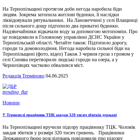
На Тернопільщині протягом доби негода наробила біди
людям. Зокрема затопила житлові будинки, її наслідки
ліквідовували рятувальники. На Лановеччині у селі Влащинці
після сильного дощу підтопило два приватні будинки.
Надзвичайники відкачали воду за допомогою мотопомпи. Про
це повідомили в Головному управлінні ДСНС України у
Тернопільській області. Читайте також: Підтопило дорогу,
городи та домоволодіння. Негода наробила сильної біди на
Тернопільщині (фото, відео) Також 3 червня гроза з громом у
селі Синява перетворили людські городи на озера, а у
Чернихівцях частково обвалився міст.
Редакція Терміново
04.06.2025
trending_flat
Новини
У Тернополі працівник ТЦК завдав 320 тисяч збитків державі
На Тернопільщині вручили підозру працівнику ТЦК. Чоловік
завдав збитків у розмірі 320 тисяч гривень. Працівники
Державного бюро розслідувань повідомили про підозру