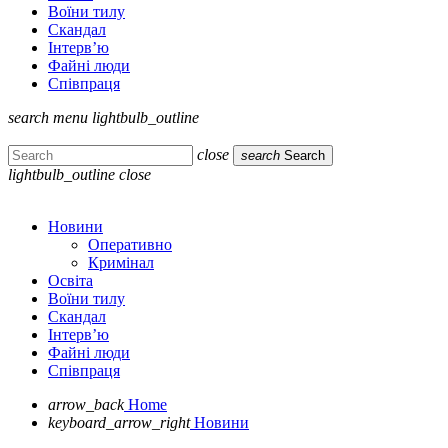
Воїни тилу
Скандал
Інтерв’ю
Файні люди
Співпраця
search
menu
lightbulb_outline
close
search
Search
lightbulb_outline
close
Новини
Оперативно
Кримінал
Освіта
Воїни тилу
Скандал
Інтерв’ю
Файні люди
Співпраця
arrow_back
Home
keyboard_arrow_right
Новини