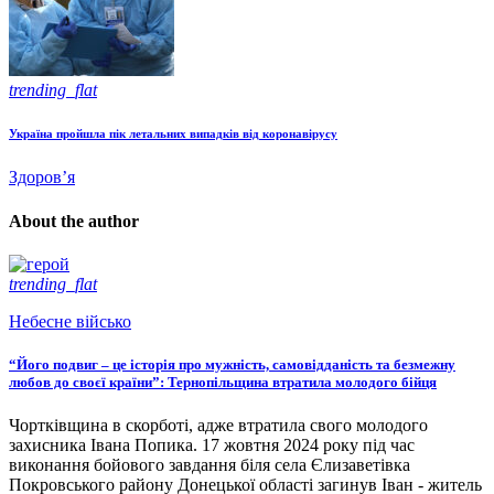
trending_flat
Україна пройшла пік летальних випадків від коронавірусу
Здоров’я
About the author
trending_flat
Небесне військо
“Його подвиг – це історія про мужність, самовідданість та безмежну
любов до своєї країни”: Тернопільщина втратила молодого бійця
Чортківщина в скорботі, адже втратила свого молодого
захисника Івана Попика. 17 жовтня 2024 року під час
виконання бойового завдання біля села Єлизаветівка
Покровського району Донецької області загинув Іван - житель