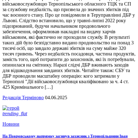
військовослужбовцю Тернопільського обласного ТЦК та СП
за службову недбалість, що призвела до значних збитків під
час воєнного стану. Про це повідомили в Теруправлінні ДБР у
Львові. Слідство встановило, що у травні-липні 2022 року
підозрюваний, будучи начальником продовольчого
забезпечення, оформлював накладні на видачу харчів
військовим, які фактично не проходили службу. В результаті
таких дій було безпідставно видано продовольство на понад 3
тисячі осіб, що завдало державі збитків на суму майже 320
тисяч гривень. Через недбалість посадовця, частина продуктів,
замість того, щоб потрапити до захисників, які їх потребували,
опинилася на смітнику. Наразі слідчі ДБР вживають заходів
для відшкодування завданих збитків. Читайте також: СБУ та
ДБР проводили масштабну операцію: кого затримали у
Тернополі "Дії військовослужбовця кваліфіковано за ч. 4 ст.
425 Кримінального […]
Редакція Терміново
04.06.2025
trending_flat
Новини
На Покровському напрямку загинув захисник з Тернопільщини Іван