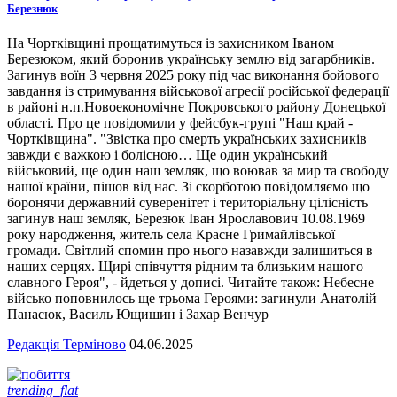
Березнюк
На Чортківщині прощатимуться із захисником Іваном
Березюком, який боронив українську землю від загарбників.
Загинув воїн 3 червня 2025 року під час виконання бойового
завдання із стримування військової агресії російської федерації
в районі н.п.Новоекономічне Покровського району Донецької
області. Про це повідомили у фейсбук-групі "Наш край -
Чортківщина". "Звістка про смерть українських захисників
завжди є важкою і болісною… Ще один український
військовий, ще один наш земляк, що воював за мир та свободу
нашої країни, пішов від нас. Зі скорботою повідомляємо що
боронячи державний суверенітет і територіальну цілісність
загинув наш земляк, Березюк Іван Ярославович 10.08.1969
року народження, житель села Красне Гримайлівської
громади. Світлий спомин про нього назавжди залишиться в
наших серцях. Щирі співчуття рідним та близьким нашого
славного Героя", - йдеться у дописі. Читайте також: Небесне
військо поповнилось ще трьома Героями: загинули Анатолій
Панасюк, Василь Ющишин і Захар Венчур
Редакція Терміново
04.06.2025
trending_flat