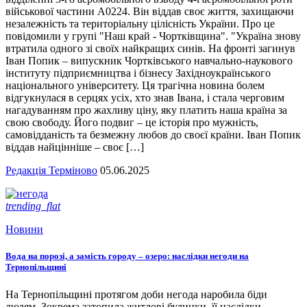
військової частини А0224. Він віддав своє життя, захищаючи
незалежність та територіальну цілісність України. Про це
повідомили у групі "Наш край - Чортківщина". "Україна знову
втратила одного зі своїх найкращих синів. На фронті загинув
Іван Попик – випускник Чортківського навчально-наукового
інституту підприємництва і бізнесу Західноукраїнського
національного університету. Ця трагічна новина болем
відгукнулася в серцях усіх, хто знав Івана, і стала черговим
нагадуванням про жахливу ціну, яку платить наша країна за
свою свободу. Його подвиг – це історія про мужність,
самовідданість та безмежну любов до своєї країни. Іван Попик
віддав найцінніше – своє […]
Редакція Терміново
05.06.2025
trending_flat
Новини
Вода на порозі, а замість городу – озеро: наслідки негоди на
Тернопільщині
На Тернопільщині протягом доби негода наробила біди
людям. Зокрема затопила житлові будинки, її наслідки