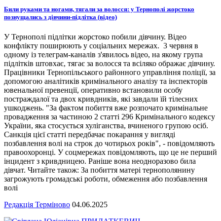
Били руками та ногами, тягали за волосся: у Тернополі жорстоко
познущались з дівчини-підлітка (відео)
У Тернополі підлітки жорстоко побили дівчину. Відео
конфлікту поширюють у соціальних мережах. 3 червня в
одному із телеграм-каналів з'явилось відео, на якому група
підлітків штовхає, тягає за волосся та всіляко ображає дівчину.
Працівники Тернопільського районного управління поліції, за
допомогою аналітиків кримінального аналізу та інспекторів
ювенальної превенції, оперативно встановили особу
постраждалої та двох кривдників, які завдали їй тілесних
ушкоджень. "За фактом побиття вже розпочато кримінальне
провадження за частиною 2 статті 296 Кримінального кодексу
України, яка стосується хуліганства, вчиненого групою осіб.
Санкція цієї статті передбачає покарання у вигляді
позбавлення волі на строк до чотирьох років", - повідомляють
правоохоронці. У соцмережах повідомляють, що це не перший
інцидент з кривдницею. Раніше вона неодноразово била
дівчат. Читайте також: За побиття матері тернополянину
загрожують громадські роботи, обмеження або позбавлення
волі
Редакція Терміново
04.06.2025