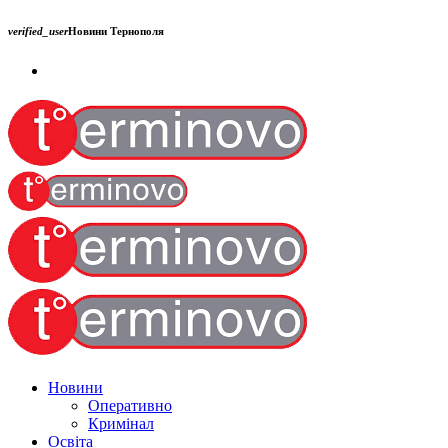
verified_user
Новини Тернополя
Новини
Оперативно
Кримінал
Освіта