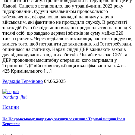
час воєнного стану. Про це повідомили в Теруправлінні ДБР у
Львові. Слідство встановило, що у травні-липні 2022 року
підозрюваний, будучи начальником продовольчого
забезпечення, оформлював накладні на видачу харчів
військовим, які фактично не проходили службу. В результаті
таких дій було безпідставно видано продовольство на понад 3
тисячі осіб, що завдало державі збитків на суму майже 320
тисяч гривень. Через недбалість посадовця, частина продуктів,
замість того, щоб потрапити до захисників, які їх потребували,
опинилася на смітнику. Наразі слідчі ДБР вживають заходів
для відшкодування завданих збитків. Читайте також: СБУ та
ДБР проводили масштабну операцію: кого затримали у
Тернополі "Дії військовослужбовця кваліфіковано за ч. 4 ст.
425 Кримінального […]
Редакція Терміново
04.06.2025
trending_flat
Новини
На Покровському напрямку загинув захисник з Тернопільщини Іван
Березнюк