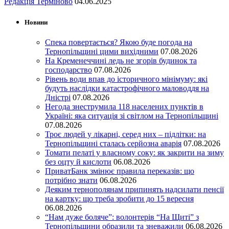
Редакція Терміново
04.06.2025
Новини
Спека повертається? Якою буде погода на
Тернопільщині цими вихідними
07.08.2026
На Кременеччині ледь не згорів будинок та
господарство
07.08.2026
Рівень води впав до історичного мінімуму: які
будуть наслідки катастрофічного маловоддя на
Дністрі
07.08.2026
Негода знеструмила 118 населених пунктів в
Україні: яка ситуація зі світлом на Тернопільщині
07.08.2026
Троє людей у лікарні, серед них – підлітки: на
Тернопільщині сталась серйозна аварія
07.08.2026
Томати пелаті у власному соку: як закрити на зиму
без оцту й кислоти
06.08.2026
ПриватБанк змінює правила переказів: що
потрібно знати
06.08.2026
Деяким тернополянам припинять надсилати пенсії
на картку: що треба зробити до 15 вересня
06.08.2026
“Нам дуже боляче”: волонтерів “На Щиті” з
Тернопільщини образили та зневажили
06.08.2026