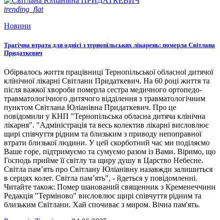
trending_flat
Новини
Трагічна втрата для однієї з тернопільських лікарень: померла Світлана
Придаткевич
Обірвалось життя працівниці Тернопільської обласної дитячої
клінічної лікарні Світлани Придаткевич. На 60 році життя та
після важкої хвороби померла сестра медичного ортопедо-
травматологічного дитячого відділення з травматологічним
пунктом Світлана Юліанівна Придаткевич. Про це
повідомили у КНП "Тернопільська обласна дитяча клінічна
лікарня". "Адміністрація та весь колектив лікарні висловлює
щирі співчуття рідним та близьким з приводу непоправної
втрати близької людини. У цей скорботний час ми поділяємо
Ваше горе, підтримуємо та сумуємо разом із Вами. Віримо, що
Господь прийме її світлу та щиру душу в Царство Небесне.
Світла пам’ять про Світлану Юліанівну назавжди залишиться
в серцях колег. Світла пам’ять", - йдеться у повідомленні.
Читайте також: Помер шанований священник з Кременеччини
Редакція "Терміново" висловлює щирі співчуття рідним та
близьким Світлани. Хай спочиває з миром. Вічна пам'ять.