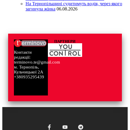
На Тернопільщині судитимуть водія, через якого
загинула жінка
06.08.2026
ПАРТНЕРИ
Контакти
редакції:
terminovo.te@gmail.com
м. Тернопіль,
Кульчицької 2А
+380935295439