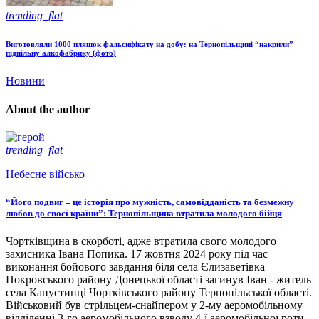
trending_flat
Виготовляли 1000 пляшок фальсифікату на добу: на Тернопільщині “накрили”
підпільну алкофабрику (фото)
Новини
About the author
trending_flat
Небесне військо
“Його подвиг – це історія про мужність, самовідданість та безмежну
любов до своєї країни”: Тернопільщина втратила молодого бійця
Чортківщина в скорботі, адже втратила свого молодого
захисника Івана Попика. 17 жовтня 2024 року під час
виконання бойового завдання біля села Єлизаветівка
Покровського району Донецької області загинув Іван - житель
села Капустинці Чортківського району Тернопільської області.
Військовий був стрільцем-снайпером у 2-му аеромобільному
відділенні 3-го аеромобільного взводу 4-ї аеромобільної роти