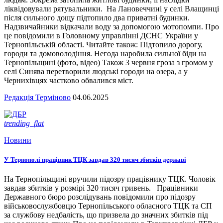
ліквідовували рятувальники. На Лановеччині у селі Влащинці
після сильного дощу підтопило два приватні будинки.
Надзвичайники відкачали воду за допомогою мотопомпи. Про
це повідомили в Головному управлінні ДСНС України у
Тернопільській області. Читайте також: Підтопило дорогу,
городи та домоволодіння. Негода наробила сильної біди на
Тернопільщині (фото, відео) Також 3 червня гроза з громом у
селі Синява перетворили людські городи на озера, а у
Чернихівцях частково обвалився міст.
Редакція Терміново
04.06.2025
trending_flat
Новини
У Тернополі працівник ТЦК завдав 320 тисяч збитків державі
На Тернопільщині вручили підозру працівнику ТЦК. Чоловік
завдав збитків у розмірі 320 тисяч гривень. Працівники
Державного бюро розслідувань повідомили про підозру
військовослужбовцю Тернопільського обласного ТЦК та СП
за службову недбалість, що призвела до значних збитків під