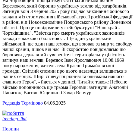
На Чортківщині прощатимуться із захисником Іваном
Березюком, який боронив українську землю від загарбників.
Загинув воїн 3 червня 2025 року під час виконання бойового
завдання із стримування військової агресії російської федерації
в районі н.п.Новоекономічне Покровського району Донецької
області. Про це повідомили у фейсбук-групі "Наш край -
Чортківщина". "Звістка про смерть українських захисників
завжди є важкою і болісною… Ще один український
військовий, ще один наш земляк, що воював за мир та свободу
нашої країни, пішов від нас. Зі скорботою повідомляємо що
боронячи державний суверенітет і територіальну цілісність
загинув наш земляк, Березюк Іван Ярославович 10.08.1969
року народження, житель села Красне Гримайлівської
громади. Світлий спомин про нього назавжди залишиться в
наших серцях. Щирі співчуття рідним та близьким нашого
славного Героя", - йдеться у дописі. Читайте також: Небесне
військо поповнилось ще трьома Героями: загинули Анатолій
Панасюк, Василь Ющишин і Захар Венчур
Редакція Терміново
04.06.2025
trending_flat
Новини