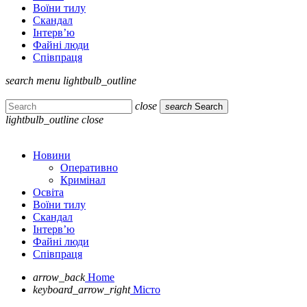
Воїни тилу
Скандал
Інтерв’ю
Файні люди
Співпраця
search
menu
lightbulb_outline
close
search
Search
lightbulb_outline
close
Новини
Оперативно
Кримінал
Освіта
Воїни тилу
Скандал
Інтерв’ю
Файні люди
Співпраця
arrow_back
Home
keyboard_arrow_right
Місто