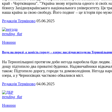
край - Чортківщина". "Україна знову втратила одного зі своїх
бізнесу Західноукраїнського національного університету. Ця тра
наша країна за свою свободу. Його подвиг – це історія про мужн
Редакція Терміново
05.06.2025
trending_flat
Новини
Вода на порозі, а замість городу – озеро: наслідки негоди на Тернопільщи
На Тернопільщині протягом доби негода наробила біди людям. З
дощу підтопило два приватні будинки. Надзвичайники відкача
також: Підтопило дорогу, городи та домоволодіння. Негода наро
озера, а у Чернихівцях частково обвалився міст.
Редакція Терміново
04.06.2025
trending_flat
Новини