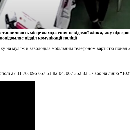
встановлюють місцезнаходження невідомої жінки, яку підозрю
овідомляє відділ комунікації поліції
ніку на муляж й заволоділа мобільним телефоном вартістю понад 
лі 27-11-70, 096-657-51-82-04, 067-352-33-17 або на лінію “102