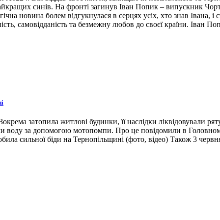
 найкращих синів. На фронті загинув Іван Попик – випускник Чор
гічна новина болем відгукнулася в серцях усіх, хто знав Івана, 
ість, самовідданість та безмежну любов до своєї країни. Іван По
ні
окрема затопила житлові будинки, її наслідки ліквідовували ря
ли воду за допомогою мотопомпи. Про це повідомили в Головном
била сильної біди на Тернопільщині (фото, відео) Також 3 червн