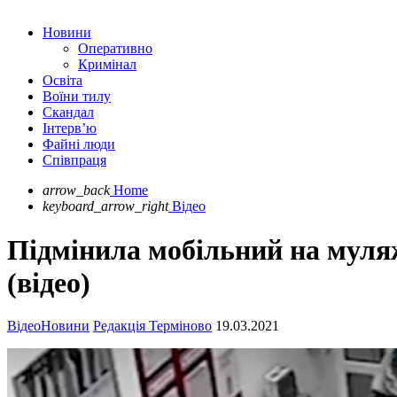
Новини
Оперативно
Кримінал
Освіта
Воїни тилу
Скандал
Інтерв’ю
Файні люди
Співпраця
arrow_back
Home
keyboard_arrow_right
Відео
Підмінила мобільний на муляж
(відео)
Відео
Новини
Редакція Терміново
19.03.2021