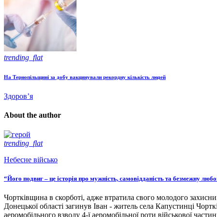
trending_flat
На Тернопільщині за добу вакцинували рекордну кількість людей
Здоров’я
About the author
trending_flat
Небесне військо
“Його подвиг – це історія про мужність, самовідданість та безмежну люб
Чортківщина в скорботі, адже втратила свого молодого захисни
Донецької області загинув Іван - житель села Капустинці Чортк
аеромобільного взводу 4-ї аеромобільної роти військової части