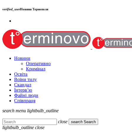
verified_user
Новини Тернополя
Новини
Оперативно
Кримінал
Освіта
Воїни тилу
Скандал
Інтерв’ю
Файні люди
Співпраця
search
menu
lightbulb_outline
close
search
Search
lightbulb_outline
close