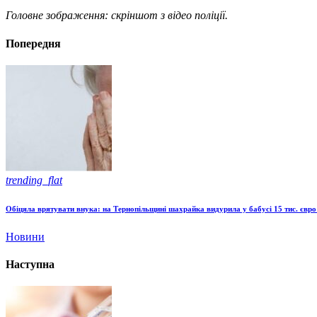
Головне зображення: скріншот з відео поліції.
Попередня
trending_flat
Обіцяла врятувати внука: на Тернопільщині шахрайка видурила у бабусі 15 тис. євро 
Новини
Наступна