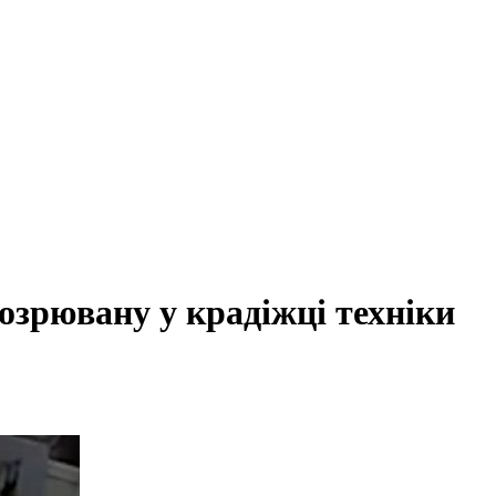
озрювану у крадіжці техніки