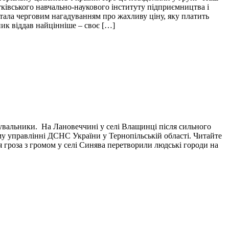
тківського навчально-наукового інституту підприємництва і
і стала черговим нагадуванням про жахливу ціну, яку платить
пик віддав найцінніше – своє […]
тувальники. На Лановеччині у селі Влащинці після сильного
у управлінні ДСНС України у Тернопільській області. Читайте
я гроза з громом у селі Синява перетворили людські городи на