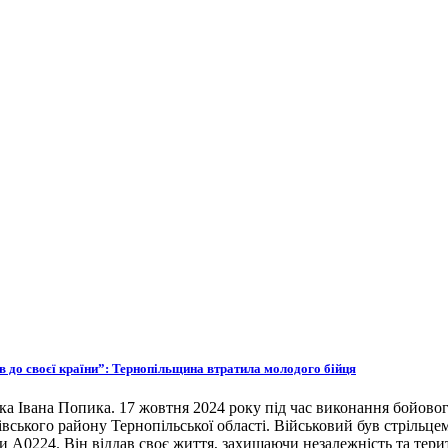
ов до своєї країни”: Тернопільщина втратила молодого бійця
ка Івана Попика. 17 жовтня 2024 року під час виконання бойовог
івського району Тернопільської області. Військовий був стрільце
ни А0224. Він віддав своє життя, захищаючи незалежність та тери