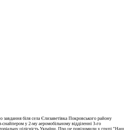
о завдання біля села Єлизаветівка Покровського району
м-снайпером у 2-му аеромобільному відділенні 3-го
торіальну цілісність України. Про це повідомили у групі "Наш