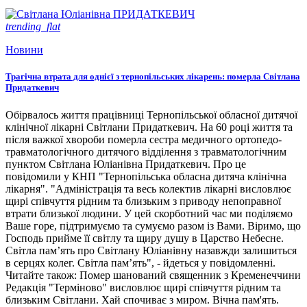
trending_flat
Новини
Трагічна втрата для однієї з тернопільських лікарень: померла Світлана
Придаткевич
Обірвалось життя працівниці Тернопільської обласної дитячої
клінічної лікарні Світлани Придаткевич. На 60 році життя та
після важкої хвороби померла сестра медичного ортопедо-
травматологічного дитячого відділення з травматологічним
пунктом Світлана Юліанівна Придаткевич. Про це
повідомили у КНП "Тернопільська обласна дитяча клінічна
лікарня". "Адміністрація та весь колектив лікарні висловлює
щирі співчуття рідним та близьким з приводу непоправної
втрати близької людини. У цей скорботний час ми поділяємо
Ваше горе, підтримуємо та сумуємо разом із Вами. Віримо, що
Господь прийме її світлу та щиру душу в Царство Небесне.
Світла пам’ять про Світлану Юліанівну назавжди залишиться
в серцях колег. Світла пам’ять", - йдеться у повідомленні.
Читайте також: Помер шанований священник з Кременеччини
Редакція "Терміново" висловлює щирі співчуття рідним та
близьким Світлани. Хай спочиває з миром. Вічна пам'ять.