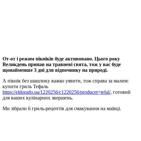
От-от і режим пікніків буде активовано. Цього року
Великдень припав на травневі свята, тож у вас буде
щонайменше 3 дні для відпочинку на природі.
А пікнік без шашлику важко уявити, тож справа за малим:
купити гриль Тефаль
https://eldorado.ua/1220256/c1220256/producer=tefal/
, готовий
для ваших кулінарних звершень.
Ми зібрали 6 гриль-рецептів для смакування на маївці.