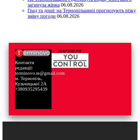
загинула жінка
06.08.2026
Град та дощі: на Тернопільщині прогнозують різку
зміну погоди
06.08.2026
ПАРТНЕРИ
Контакти
редакції:
terminovo.te@gmail.com
м. Тернопіль,
Кульчицької 2А
+380935295439