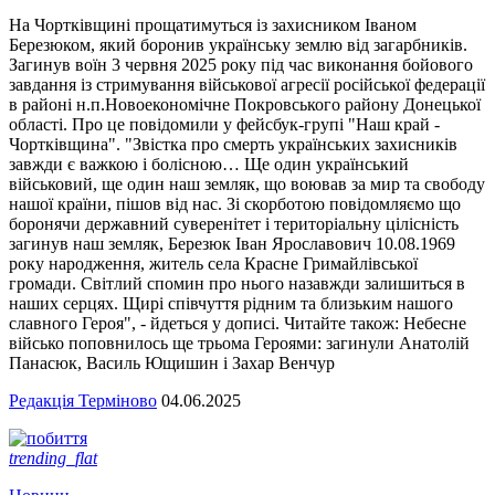
На Чортківщині прощатимуться із захисником Іваном
Березюком, який боронив українську землю від загарбників.
Загинув воїн 3 червня 2025 року під час виконання бойового
завдання із стримування військової агресії російської федерації
в районі н.п.Новоекономічне Покровського району Донецької
області. Про це повідомили у фейсбук-групі "Наш край -
Чортківщина". "Звістка про смерть українських захисників
завжди є важкою і болісною… Ще один український
військовий, ще один наш земляк, що воював за мир та свободу
нашої країни, пішов від нас. Зі скорботою повідомляємо що
боронячи державний суверенітет і територіальну цілісність
загинув наш земляк, Березюк Іван Ярославович 10.08.1969
року народження, житель села Красне Гримайлівської
громади. Світлий спомин про нього назавжди залишиться в
наших серцях. Щирі співчуття рідним та близьким нашого
славного Героя", - йдеться у дописі. Читайте також: Небесне
військо поповнилось ще трьома Героями: загинули Анатолій
Панасюк, Василь Ющишин і Захар Венчур
Редакція Терміново
04.06.2025
trending_flat