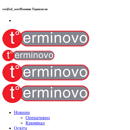
verified_user
Новини Тернополя
Новини
Оперативно
Кримінал
Освіта