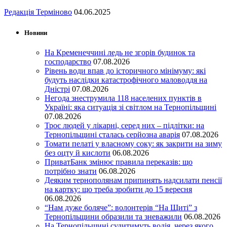
Редакція Терміново
04.06.2025
Новини
На Кременеччині ледь не згорів будинок та
господарство
07.08.2026
Рівень води впав до історичного мінімуму: які
будуть наслідки катастрофічного маловоддя на
Дністрі
07.08.2026
Негода знеструмила 118 населених пунктів в
Україні: яка ситуація зі світлом на Тернопільщині
07.08.2026
Троє людей у лікарні, серед них – підлітки: на
Тернопільщині сталась серйозна аварія
07.08.2026
Томати пелаті у власному соку: як закрити на зиму
без оцту й кислоти
06.08.2026
ПриватБанк змінює правила переказів: що
потрібно знати
06.08.2026
Деяким тернополянам припинять надсилати пенсії
на картку: що треба зробити до 15 вересня
06.08.2026
“Нам дуже боляче”: волонтерів “На Щиті” з
Тернопільщини образили та зневажили
06.08.2026
На Тернопільщині судитимуть водія, через якого