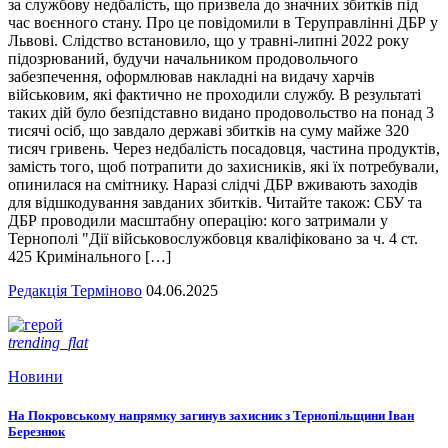
за службову недбалість, що призвела до значних збитків під
час воєнного стану. Про це повідомили в Теруправлінні ДБР у
Львові. Слідство встановило, що у травні-липні 2022 року
підозрюваний, будучи начальником продовольчого
забезпечення, оформлював накладні на видачу харчів
військовим, які фактично не проходили службу. В результаті
таких дій було безпідставно видано продовольство на понад 3
тисячі осіб, що завдало державі збитків на суму майже 320
тисяч гривень. Через недбалість посадовця, частина продуктів,
замість того, щоб потрапити до захисників, які їх потребували,
опинилася на смітнику. Наразі слідчі ДБР вживають заходів
для відшкодування завданих збитків. Читайте також: СБУ та
ДБР проводили масштабну операцію: кого затримали у
Тернополі "Дії військовослужбовця кваліфіковано за ч. 4 ст.
425 Кримінального […]
Редакція Терміново
04.06.2025
trending_flat
Новини
На Покровському напрямку загинув захисник з Тернопільщини Іван
Березнюк