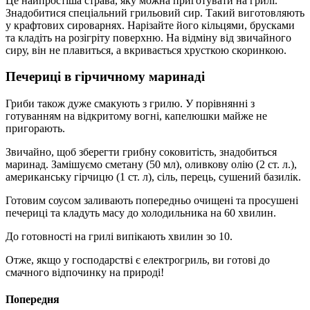
Це найпростіша страва, яку можна приготувати на грилі.
Знадобитися спеціальний грильовий сир. Такий виготовляють
у крафтових сироварнях. Нарізайте його кільцями, брусками
та кладіть на розігріту поверхню. На відміну від звичайного
сиру, він не плавиться, а вкривається хрусткою скоринкою.
Печериці в гірчичному маринаді
Гриби також дуже смакують з грилю. У порівнянні з
готуванням на відкритому вогні, капелюшки майже не
пригорають.
Звичайно, щоб зберегти грибну соковитість, знадобиться
маринад. Замішуємо сметану (50 мл), оливкову олію (2 ст. л.),
американську гірчицю (1 ст. л), сіль, перець, сушений базилік.
Готовим соусом заливають попередньо очищені та просушені
печериці та кладуть масу до холодильника на 60 хвилин.
До готовності на грилі випікають хвилин зо 10.
Отже, якщо у господарстві є електрогриль, ви готові до
смачного відпочинку на природі!
Попередня