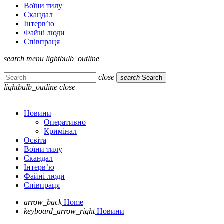
Воїни тилу
Скандал
Інтерв’ю
Файні люди
Співпраця
search
menu
lightbulb_outline
close
search
Search
lightbulb_outline
close
Новини
Оперативно
Кримінал
Освіта
Воїни тилу
Скандал
Інтерв’ю
Файні люди
Співпраця
arrow_back
Home
keyboard_arrow_right
Новини