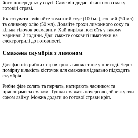
його попередньо у соусі. Саме він додає пікантного смаку
готовій страві.
Як готувати: змішайте томатний соус (100 мл), соєвий (50 мл)
та оливкову олію (50 мл). Додайте трохи лимонного соку та
кілька гілочок розмарину. Хай вирізка постоїть у такому
маринаді 2 години. Далі смажте соковиті шматочки на
електрогрилі до готовності.
Смажена скумбрія з лимоном
Для фанатів рибних страв гриль також стане у пригоді. Через
помірну кількість кісточок для смаження ідеально підходить
скумбрія.
Рибне філе солять та перчать, натирають часником та
прянощами за смаком. Тушки смажать почергово, збризкуючи
соком лайму. Можна додати до готової страви кріп.