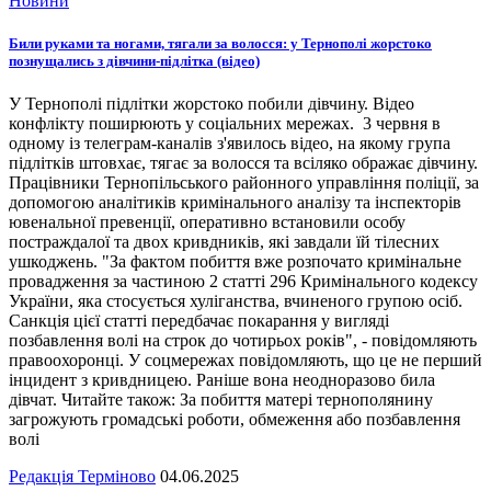
Новини
Били руками та ногами, тягали за волосся: у Тернополі жорстоко
познущались з дівчини-підлітка (відео)
У Тернополі підлітки жорстоко побили дівчину. Відео
конфлікту поширюють у соціальних мережах. 3 червня в
одному із телеграм-каналів з'явилось відео, на якому група
підлітків штовхає, тягає за волосся та всіляко ображає дівчину.
Працівники Тернопільського районного управління поліції, за
допомогою аналітиків кримінального аналізу та інспекторів
ювенальної превенції, оперативно встановили особу
постраждалої та двох кривдників, які завдали їй тілесних
ушкоджень. "За фактом побиття вже розпочато кримінальне
провадження за частиною 2 статті 296 Кримінального кодексу
України, яка стосується хуліганства, вчиненого групою осіб.
Санкція цієї статті передбачає покарання у вигляді
позбавлення волі на строк до чотирьох років", - повідомляють
правоохоронці. У соцмережах повідомляють, що це не перший
інцидент з кривдницею. Раніше вона неодноразово била
дівчат. Читайте також: За побиття матері тернополянину
загрожують громадські роботи, обмеження або позбавлення
волі
Редакція Терміново
04.06.2025