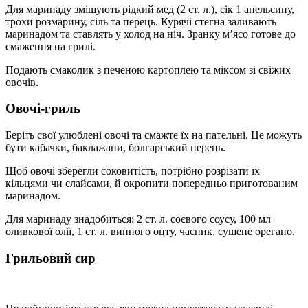
Для маринаду змішують рідкий мед (2 ст. л.), сік 1 апельсину,
трохи розмарину, сіль та перець. Курячі стегна заливають
маринадом та ставлять у холод на ніч. Зранку м’ясо готове до
смаження на грилі.
Подають смаколик з печеною картоплею та міксом зі свіжих
овочів.
Овочі-гриль
Беріть свої улюблені овочі та смажте їх на пательні. Це можуть
бути кабачки, баклажани, болгарський перець.
Щоб овочі зберегли соковитість, потрібно розрізати їх
кільцями чи слайсами, й окропити попередньо приготованим
маринадом.
Для маринаду знадобиться: 2 ст. л. соєвого соусу, 100 мл
оливкової олії, 1 ст. л. винного оцту, часник, сушене орегано.
Грильовий сир