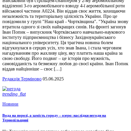
Військовий був стрільцем-снайпером у 2-му аеромобільному
відділенні 3-го аеромобільного взводу 4-ї аеромобільної роти
військової частини А0224. Він віддав своє життя, захищаючи
незалежність та територіальну цілісність України. Про це
повідомили у групі "Наш край - Чортківщина". "Україна знову
втратила одного зі своїх найкращих синів. На фронті загинув
Іван Попик – випускник Чортківського навчально-наукового
інституту підприємництва і бізнесу Західноукраїнського
національного університету. Ця трагічна новина болем
відгукнулася в серцях усіх, хто знав Івана, і стала черговим
нагадуванням про жахливу ціну, яку платить наша країна за
свою свободу. Його подвиг – це історія про мужність,
самовідданість та безмежну любов до своєї країни. Іван Попик
віддав найцінніше – своє […]
Редакція Терміново
05.06.2025
trending_flat
Новини
Вода на порозі, а замість городу – озеро: наслідки негоди на
Тернопільщині