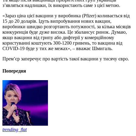
з’являться надлишки, їх використають саме з цієї метою.
«Зараз ціна цієї вакцини у виробника (Pfizer) коливається від
15 до 20 доларів. Ідуть випробування нових вакцин,
виробники швидко розгортають потужності, за кілька місяців
конкуренція буде дуже висока. Це збалансує ринок. Думаю,
якщо вакцини від грипу або дифтерії у комерційному
користуванні коштують 300-1200 гривень, то вакцина від
COVID-19 буде у тих же межах», – вважає Шмигаль.
Прем’єр заперечує про вартість такої вакцини у тисячу євро.
Попередня
trending_flat