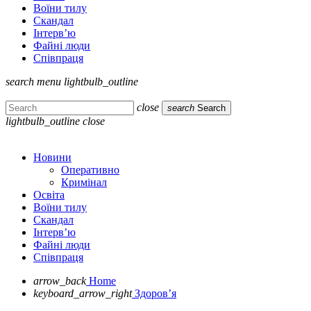
Воїни тилу
Скандал
Інтерв’ю
Файні люди
Співпраця
search
menu
lightbulb_outline
close
search
Search
lightbulb_outline
close
Новини
Оперативно
Кримінал
Освіта
Воїни тилу
Скандал
Інтерв’ю
Файні люди
Співпраця
arrow_back
Home
keyboard_arrow_right
Здоров’я