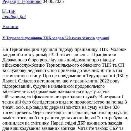
Редакція Терміново
04.06.2025
trending_flat
Новини
У Тернополі працівник ТЦК завдав 320 тисяч збитків державі
На Тернопільщині вручили підозру працівнику ТЦК. Чоловік
завдав збитків у розмірі 320 тисяч гривень. Працівники
Державного бюро розслідувань повідомили про підозру
військовослужбовцю Тернопільського обласного ТЦК та СП
за службову недбалість, що призвела до значних збитків під
час воєнного стану. Про це повідомили в Теруправлінні ДБР у
Львові. Слідство встановило, що у травні-липні 2022 року
підозрюваний, будучи начальником продовольчого
забезпечення, оформлював накладні на видачу харчів
військовим, які фактично не проходили службу. В результаті
таких дій було безпідставно видано продовольство на понад 3
тисячі осіб, що завдало державі збитків на суму майже 320
тисяч гривень. Через недбалість посадовця, частина продуктів,
замість того, щоб потрапити до захисників, які їх потребували,
опинилася на смітнику. Наразі слідчі ДБР вживають заходів
для відшкодування завданих збитків. Читайте також: СБУ та