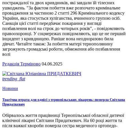
постраждалої та двох кривдників, які завдали їй тілесних
ушкоджень. "За фактом побиття вже розпочато кримінальне
провадження за частиною 2 статті 296 Кримінального кодексу
України, яка стосується хуліганства, вчиненого групою осіб.
Санкція цієї статті передбачає покарання у вигляді
позбавлення волі на строк до чотирьох років", - повідомляють
правоохоронці. У соцмережах повідомляють, що це не перший
інцидент з кривдницею. Раніше вона неодноразово била
дівчат. Читайте також: За побиття матері тернополянину
загрожують громадські роботи, обмеження або позбавлення
волі
Редакція Терміново
04.06.2025
trending_flat
Новини
Трагічна втрата для однієї з тернопільських лікарень: померла Світлана
Придаткевич
Обірвалось життя працівниці Тернопільської обласної дитячої
клінічної лікарні Світлани Придаткевич. На 60 році життя та
після важкої хвороби померла сестра медичного ортопедо-