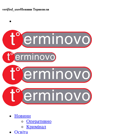
verified_user
Новини Тернополя
Новини
Оперативно
Кримінал
Освіта