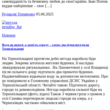
самовідданість та безмежну любов до своєї країни. Іван Попик
віддав найцінніше – своє […]
Редакція Терміново
05.06.2025
trending_flat
Новини
Вода на порозі, а замість городу – озеро: наслідки негоди на
Тернопільщині
На Тернопільщині протягом доби негода наробила біди
людям. Зокрема затопила житлові будинки, її наслідки
ліквідовували рятувальники. На Лановеччині у селі Влащинці
після сильного дощу підтопило два приватні будинки.
Надзвичайники відкачали воду за допомогою мотопомпи. Про
це повідомили в Головному управлінні ДСНС України у
Тернопільській області. Читайте також: Підтопило дорогу,
городи та домоволодіння. Негода наробила сильної біди на
Тернопільщині (фото, відео) Також 3 червня гроза з громом у
селі Синява перетворили людські городи на озера, а у
Чернихівцях частково обвалився міст.