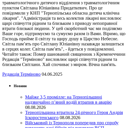
травматологічного дитячого відділення з травматологічним
пунктом Світлана Юліанівна Придаткевич. Про це
повідомили у КНП "Тернопільська обласна дитяча клінічна
лікарня". "Адміністрація та весь колектив лікарні висловлює
щирі співчуття рідним та близьким з приводу непоправної
втрати близької людини. У цей скорботний час ми поділяємо
Ваше горе, підтримуємо та сумуємо разом із Вами. Віримо, що
Господь прийме її світлу та щиру душу в Царство Небесне.
Світла пам’ять про Світлану Юліанівну назавжди залишиться
в серцях колег. Світла пам’ять", - йдеться у повідомленні.
Читайте також: Помер шанований священник з Кременеччини
Редакція "Терміново" висловлює щирі співчуття рідним та
близьким Світлани. Хай спочиває з миром. Вічна пам'ять.
Редакція Терміново
04.06.2025
Новини
Майже 3,5 промілле: на Тернопільщині
надзвичайно п’яний водій втрапив в аварію
08.08.2026
Тернопільщина втратила 24-річного Героя Андрія
Іскоростенського
08.08.2026
Військовий із Тернополя попередив про спробу
виманити дані бійців під виглядом ВСП