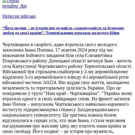
trending_flat
Небесне військо
“Його подвиг – це історія про мужність, самовідданість та безмежну
любов до своєї країни”: Тернопільщина втратила молодого бійця
Чортківщина в скорботі, адже втратила свого молодого
захисника Івана Попика. 17 жовтня 2024 року під час
виконання бойового завдання біля села Єлизаветівка
Покровського району Донецької області загинув Іван - житель
села Капустинці Чортківського району Тернопільської області.
Військовий був стрільцем-снайпером у 2-му аеромобільному
відділенні 3-го аеромобільного взводу 4-ї аеромобільної роти
військової частини А0224. Він віддав своє життя, захищаючи
незалежність та територіальну цілісність України. Про це
повідомили у групі "Наш край - Чортківщина". "Україна знову
втратила одного зі своїх найкращих синів. На фронті загинув
Іван Попик – випускник Чортківського навчально-наукового
інституту підприємництва і бізнесу Західноукраїнського
національного університету. Ця трагічна новина болем
відгукнулася в серцях усіх, хто знав Івана, і стала черговим
нагадуванням про жахливу ціну, яку платить наша країна за
свою свободу. Його подвиг – це історія про мужність,