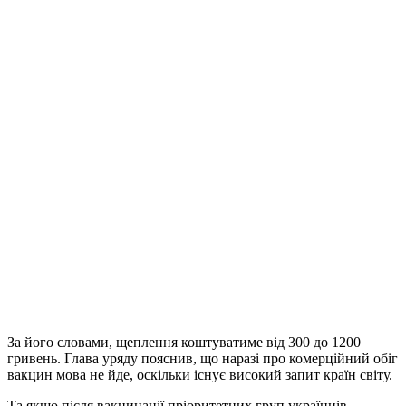
За його словами, щеплення коштуватиме від 300 до 1200
гривень. Глава уряду пояснив, що наразі про комерційний обіг
вакцин мова не йде, оскільки існує високий запит країн світу.
Та якщо після вакцинації пріоритетних груп українців