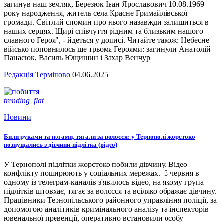
загинув наш земляк, Березюк Іван Ярославович 10.08.1969
року народження, житель села Красне Гримайлівської
громади. Світлий спомин про нього назавжди залишиться в
наших серцях. Щирі співчуття рідним та близьким нашого
славного Героя", - йдеться у дописі. Читайте також: Небесне
військо поповнилось ще трьома Героями: загинули Анатолій
Панасюк, Василь Ющишин і Захар Венчур
Редакція Терміново
04.06.2025
trending_flat
Новини
Били руками та ногами, тягали за волосся: у Тернополі жорстоко
познущались з дівчини-підлітка (відео)
У Тернополі підлітки жорстоко побили дівчину. Відео
конфлікту поширюють у соціальних мережах. 3 червня в
одному із телеграм-каналів з'явилось відео, на якому група
підлітків штовхає, тягає за волосся та всіляко ображає дівчину.
Працівники Тернопільського районного управління поліції, за
допомогою аналітиків кримінального аналізу та інспекторів
ювенальної превенції, оперативно встановили особу