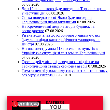
08.08.2026
До +12 вночі: якою буде погода на Тернопільщині
у наступні дні
08.08.2026
Спека повертається? Якою буде погода на
Тернопільщині цими вихідними
07.08.2026
На Кременеччині ледь не згорів будинок та
господарство
07.08.2026
Рівень води впав до історичного мінімуму: які
будуть наслідки катастрофічного маловоддя на
Дністрі
07.08.2026
Негода знеструмила 118 населених пунктів в
Україні: яка ситуація зі світлом на Тернопільщині
07.08.2026
Троє людей у лікарні, серед них – підлітки: на
Тернопільщині сталась серйозна аварія
07.08.2026
Томати пелаті у власному соку: як закрити на зиму
без оцту й кислоти
06.08.2026
ПАРТНЕРИ