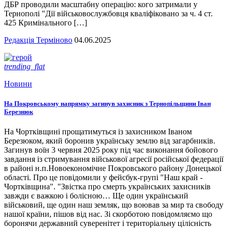
ДБР проводили масштабну операцію: кого затримали у
Тернополі "Дії військовослужбовця кваліфіковано за ч. 4 ст.
425 Кримінального […]
Редакція Терміново
04.06.2025
trending_flat
Новини
На Покровському напрямку загинув захисник з Тернопільщини Іван
Березнюк
На Чортківщині прощатимуться із захисником Іваном
Березюком, який боронив українську землю від загарбників.
Загинув воїн 3 червня 2025 року під час виконання бойового
завдання із стримування військової агресії російської федерації
в районі н.п.Новоекономічне Покровського району Донецької
області. Про це повідомили у фейсбук-групі "Наш край -
Чортківщина". "Звістка про смерть українських захисників
завжди є важкою і болісною… Ще один український
військовий, ще один наш земляк, що воював за мир та свободу
нашої країни, пішов від нас. Зі скорботою повідомляємо що
боронячи державний суверенітет і територіальну цілісність