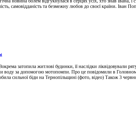
гічна новина болем відгукнулася в серцях усіх, хто знав Івана, 
ість, самовідданість та безмежну любов до своєї країни. Іван По
ні
окрема затопила житлові будинки, її наслідки ліквідовували ря
ли воду за допомогою мотопомпи. Про це повідомили в Головном
била сильної біди на Тернопільщині (фото, відео) Також 3 червн