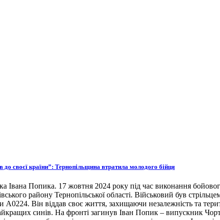
ов до своєї країни”: Тернопільщина втратила молодого бійця
ка Івана Попика. 17 жовтня 2024 року під час виконання бойовог
івського району Тернопільської області. Військовий був стрільце
ни А0224. Він віддав своє життя, захищаючи незалежність та тери
 найкращих синів. На фронті загинув Іван Попик – випускник Чор