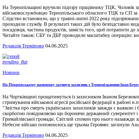
На Тернопільщині вручили підозру працівнику ТЦК. Чоловік за
військовослужбовцю Тернопільського обласного ТЦК та СП за сл
Слідство встановило, що у травні-липні 2022 року підозрювани
проходили службу. В результаті таких дій було безпідставно вид
посадовця, частина продуктів, замість того, щоб потрапити до з
Читайте також: СБУ та ДБР проводили масштабну операцію: кого
Редакція Терміново
04.06.2025
trending_flat
Новини
На Покровському напрямку загинув захисник з Тернопільщини Іван Бере
На Чортківщині прощатимуться із захисником Іваном Березюком,
стримування військової агресії російської федерації в районі 
"Звістка про смерть українських захисників завжди є важкою і
скорботою повідомляємо що боронячи державний суверенітет і т
Гримайлівської громади. Світлий спомин про нього назавжди за
Небесне військо поповнилось ще трьома Героями: загинули А
Редакція Терміново
04.06.2025