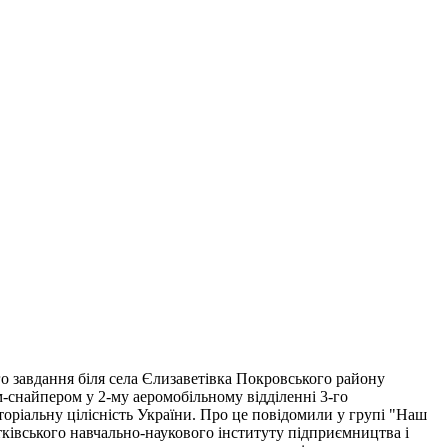
о завдання біля села Єлизаветівка Покровського району
м-снайпером у 2-му аеромобільному відділенні 3-го
торіальну цілісність України. Про це повідомили у групі "Наш
тківського навчально-наукового інституту підприємництва і