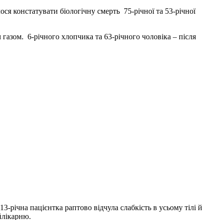
ося констатувати біологічну смерть 75-річної та 53-річної
газом. 6-річного хлопчика та 63-річного чоловіка – після
-річна пацієнтка раптово відчула слабкість в усьому тілі й
йлікарню.