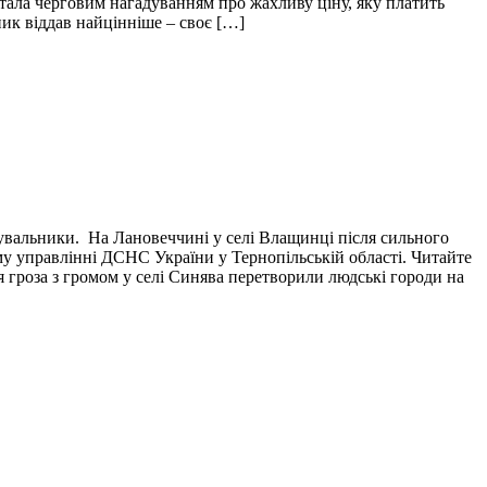
і стала черговим нагадуванням про жахливу ціну, яку платить
пик віддав найцінніше – своє […]
тувальники. На Лановеччині у селі Влащинці після сильного
у управлінні ДСНС України у Тернопільській області. Читайте
я гроза з громом у селі Синява перетворили людські городи на