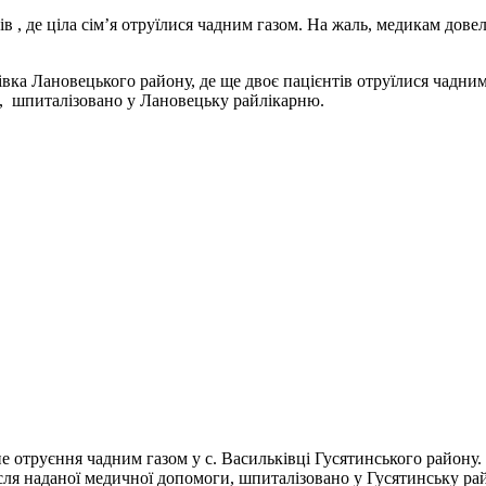
 , де ціла сім’я отруїлися чадним газом. На жаль, медикам довел
вка Лановецького району, де ще двоє пацієнтів отруїлися чадним 
м, шпиталізовано у Лановецьку райлікарню.
 отруєння чадним газом у с. Васильківці Гусятинського району. 13
ісля наданої медичної допомоги, шпиталізовано у Гусятинську ра