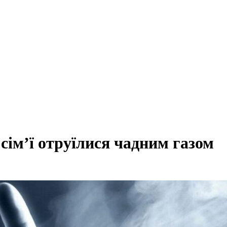
сім’ї отруїлися чадним газом