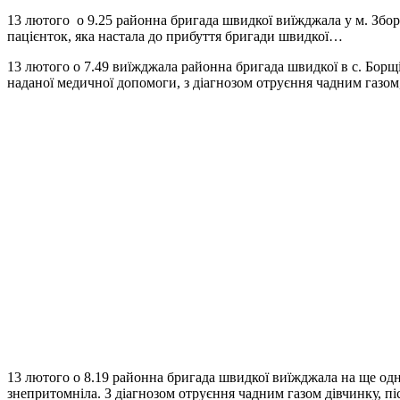
13 лютого о 9.25 районна бригада швидкої виїжджала у м. Зборів
пацієнток, яка настала до прибуття бригади швидкої…
13 лютого о 7.49 виїжджала районна бригада швидкої в с. Борщі
наданої медичної допомоги, з діагнозом отруєння чадним газо
13 лютого о 8.19 районна бригада швидкої виїжджала на ще одне
знепритомніла. З діагнозом отруєння чадним газом дівчинку, п