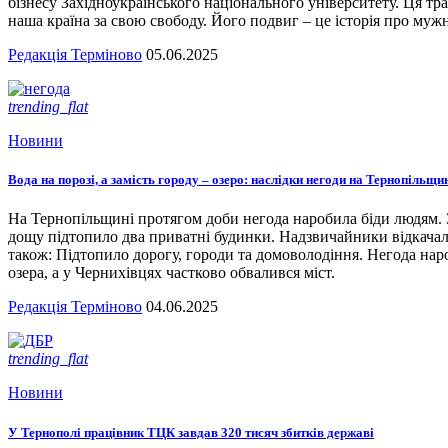
бізнесу Західноукраїнського національного університету. Ця тра
наша країна за свою свободу. Його подвиг – це історія про мужн
Редакція Терміново
05.06.2025
trending_flat
Новини
Вода на порозі, а замість городу – озеро: наслідки негоди на Тернопільщи
На Тернопільщині протягом доби негода наробила біди людям. З
дощу підтопило два приватні будинки. Надзвичайники відкача
також: Підтопило дорогу, городи та домоволодіння. Негода наро
озера, а у Чернихівцях частково обвалився міст.
Редакція Терміново
04.06.2025
trending_flat
Новини
У Тернополі працівник ТЦК завдав 320 тисяч збитків державі