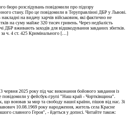
ого бюро розслідувань повідомили про підозру
нного стану. Про це повідомили в Теруправлінні ДБР у Львові.
накладні на видачу харчів військовим, які фактично не
итків на суму майже 320 тисяч гривень. Через недбалість
ідчі ДБР вживають заходів для відшкодування завданих збитків.
за ч. 4 ст. 425 Кримінального […]
 червня 2025 року під час виконання бойового завдання із
це повідомили у фейсбук-групі "Наш край - Чортківщина".
 що воював за мир та свободу нашої країни, пішов від нас. Зі
лавович 10.08.1969 року народження, житель села Красне
ого славного Героя", - йдеться у дописі. Читайте також: