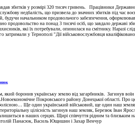
вдав збитків у розмірі 320 тисяч гривень. Працівники Державн
ужбову недбалість, що призвела до значних збитків під час воє
й, будучи начальником продовольчого забезпечення, оформлював 
ано продовольство на понад 3 тисячі осіб, що завдало державі зб
ахисників, які їх потребували, опинилася на смітнику. Наразі сл
 затримали у Тернополі "Дії військовослужбовця кваліфіковано 
знюк
 який боронив українську землю від загарбників. Загинув воїн 3
н.п.Новоекономічне Покровського району Донецької області. Про 
 болісною… Ще один український військовий, ще один наш земляк,
ериторіальну цілісність загинув наш земляк, Березюк Іван Ярос
лишиться в наших серцях. Щирі співчуття рідним та близьким наш
натолій Панасюк, Василь Ющишин і Захар Венчур