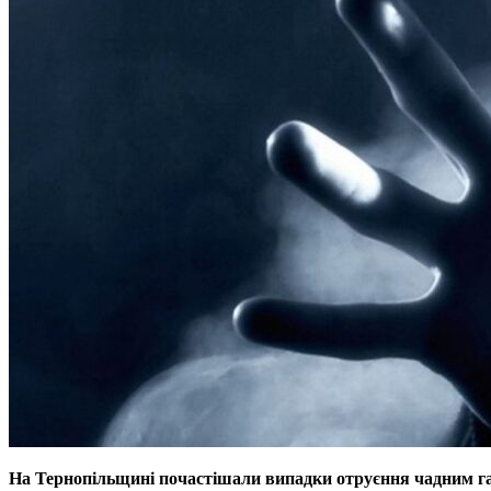
На Тернопільщині почастішали випадки отруєння чадним га