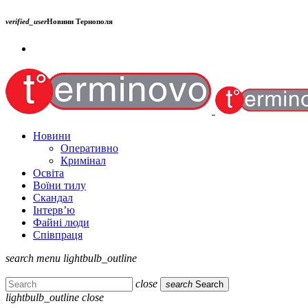
verified_user
Новини Тернополя
Новини
Оперативно
Кримінал
Освіта
Воїни тилу
Скандал
Інтерв’ю
Файні люди
Співпраця
search
menu
lightbulb_outline
close
search
Search
lightbulb_outline
close