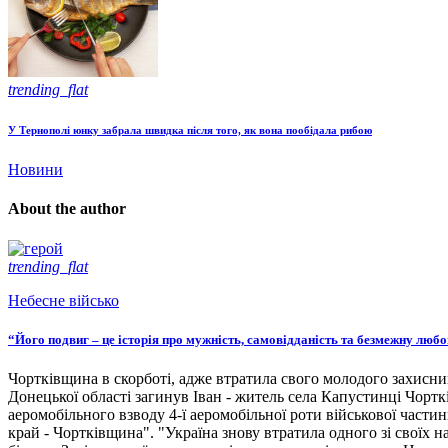
trending_flat
У Тернополі юнку забрала швидка після того, як вона пообідала рибою
Новини
About the author
trending_flat
Небесне військо
“Його подвиг – це історія про мужність, самовідданість та безмежну люб
Чортківщина в скорботі, адже втратила свого молодого захисни
Донецької області загинув Іван - житель села Капустинці Чортк
аеромобільного взводу 4-ї аеромобільної роти військової части
край - Чортківщина". "Україна знову втратила одного зі своїх