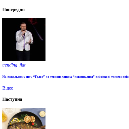
Попередня
trending_flat
На вокальному шоу “Голос” до тернополянина “повернулися” всі зіркові тренери (від
Відео
Наступна