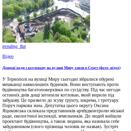
trending_flat
Відео
Дощові води з котловану на вулиці Миру злили в Серет (фото, відео)
У Тернополі на вулиці Миру сьогодні зібралися обурені
мешканці навколишніх будинків. Вони виступають проти
будівництва багатоповерхівки по сусідству. Під час негоди
останніх днів дощі затопили котлован, який вирили під
забудову. Це призвело до зсуву ґрунту, зокрема, і тротуару.
Поруч паркова зона. Депутатка цього округу Оксана
Яциковська скликала представників архбудконтролю міської
ради, екологічної інспекції, земельників. До людей вийшли
проектант будівництва, а також людина, яка називала себе
забудовником (свого прізвища чоловік не назвав). Зустріч