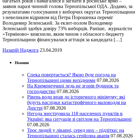
багатьох років і намагалися її загнати в російське ярмо –
заявив наразі чинний голова Тернопільської ОДА. Додамо, за
результатами голосування у виборчих округах Тернопільщини
з невеликим відривом від Петра Порошенка переміг
Володимир Зеленський. За екзит-полом Володимир
Зеленський здобув довіру 73% виборців. Раніше, журналісти
«Терміново» вияснили, яким чином з обласного бюджету
Тернопільщини фінансувалася агітація за кандидата […]
Назарій Наджога
23.04.2019
Новини
Спека повертається? Якою буде погода на
Тернопільщині цими вихідними
07.08.2026
На Кременеччині ледь не згорів будинок та
господарство
07.08.2026
Рівень води впав до історичного мінімуму: які
будуть наслідки катастрофічного маловоддя на
Дністрі
07.08.2026
Негода знеструмила 118 населених пунктів в
Україні: яка ситуація зі світлом на Тернопільщині
07.08.2026
Троє людей у лікарні, серед них – підлітки: на
Тернопільщині сталась серйозна аварія
07.08.2026