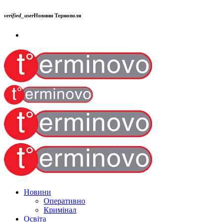
verified_user
Новини Тернополя
Новини
Оперативно
Кримінал
Освіта