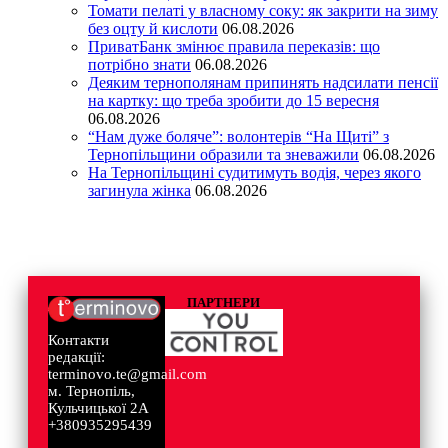
Томати пелаті у власному соку: як закрити на зиму
без оцту й кислоти
06.08.2026
ПриватБанк змінює правила переказів: що
потрібно знати
06.08.2026
Деяким тернополянам припинять надсилати пенсії
на картку: що треба зробити до 15 вересня
06.08.2026
“Нам дуже боляче”: волонтерів “На Щиті” з
Тернопільщини образили та зневажили
06.08.2026
На Тернопільщині судитимуть водія, через якого
загинула жінка
06.08.2026
ПАРТНЕРИ
Контакти
редакції:
terminovo.te@gmail.com
м. Тернопіль,
Кульчицької 2А
+380935295439