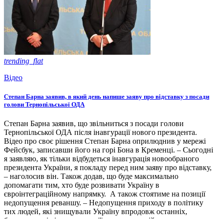
trending_flat
Відео
Степан Барна заявив, в який день напише заяву про відставку з посади
голови Тернопільської ОДА
Степан Барна заявив, що звільниться з посади голови
Тернопільської ОДА після інавгурації нового президента.
Відео про своє рішення Степан Барна оприлюднив у мережі
Фейсбук, записавши його на горі Бона в Кременці. – Сьогодні
я заявляю, як тільки відбудеться інавгурація новообраного
президента України, я покладу перед ним заяву про відставку,
– наголосив він. Також додав, що буде максимально
допомагати тим, хто буде розвивати Україну в
євроінтеграційному напрямку. А також стоятиме на позиції
недопущення реваншу. – Недопущення приходу в політику
тих людей, які знищували Україну впродовж останніх,