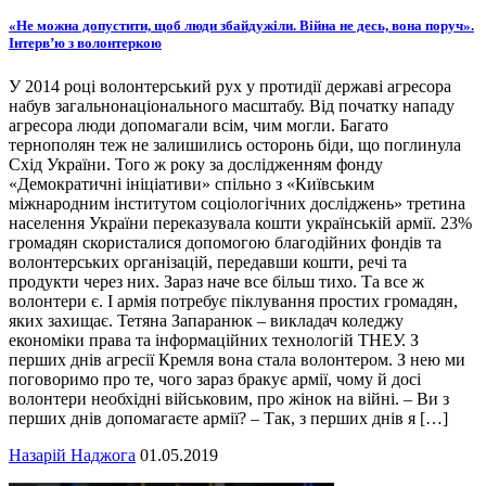
«Не можна допустити, щоб люди збайдужіли. Війна не десь, вона поруч».
Інтерв’ю з волонтеркою
У 2014 році волонтерський рух у протидії державі агресора
набув загальнонаціонального масштабу. Від початку нападу
агресора люди допомагали всім, чим могли. Багато
тернополян теж не залишились осторонь біди, що поглинула
Схід України. Того ж року за дослідженням фонду
«Демократичні ініціативи» спільно з «Київським
міжнародним інститутом соціологічних досліджень» третина
населення України переказувала кошти українській армії. 23%
громадян скористалися допомогою благодійних фондів та
волонтерських організацій, передавши кошти, речі та
продукти через них. Зараз наче все більш тихо. Та все ж
волонтери є. І армія потребує піклування простих громадян,
яких захищає. Тетяна Запаранюк – викладач коледжу
економіки права та інформаційних технологій ТНЕУ. З
перших днів агресії Кремля вона стала волонтером. З нею ми
поговоримо про те, чого зараз бракує армії, чому й досі
волонтери необхідні військовим, про жінок на війні. – Ви з
перших днів допомагаєте армії? – Так, з перших днів я […]
Назарій Наджога
01.05.2019