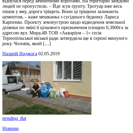
відбулася перед зачиненими воротами. На територію забудови
людей не пропустили. – Йде зсув ґрунту. Тротуар вже весь
пішов у яму, дорога тріщить. Вони ці тріщини заливають
цементом, – каже мешканка з сусіднього будинку Лариса
Карпенко. Проекту землеустрою щодо відведення земельної
ділянки по зміні її цільового призначення площею 0,3900га за
адресою вул. Миру,4В ТОВ «Акваріум – 1» сесія
Тернопільської міської ради затвердила ще в серпні минулого
року. Чоловік, який […]
Назарій Наджога
02.05.2019
trending_flat
Новини