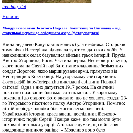
trending_flat
Новини
Мандрівки селами Золотого Поділля: Кокутківці та Висипівці – від
старенької церкви до лебединого озера (фоторепортаж)
Війна недалеко Кокутківців колись була неабияка. Сто років
тому річка Нестерівка відчувала тупіт солдатських чобіт. У
навколишніх селах базувалися війська трьох імперій: Прусія,
Австро-Угорщина, Росія. Частина перша: Нестерівці та хутір,
якого нема на Святій горі Затоптане кладовище безіменних
солдат Дорогою, якою марширували армії, прямуємо від
Нестерівців в Кокутківці. На угорському сайті архівних
фотографій http://fortepan.hu викладені світлини Першої
світової. Одна з них датується 1917 роком. На світлині
показано поховання близько сотень могил. У короткому
поясненні до старого фото вказано, що це ховають солдат 23-
го Угорського піхотного полку Австро-Угорщини. Помітно:
літній період, чоловіки біля могил легко одягнені.
Український історик, краєзнавець, дослідник військово-
історичних подій Сергій Ткащов каже, що там могли бути
поховані не тільки угорці. А також є думки, що військове
кладовище виникло раніше. – Можливо воно було