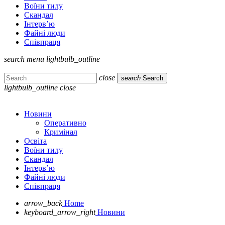
Воїни тилу
Скандал
Інтерв’ю
Файні люди
Співпраця
search
menu
lightbulb_outline
close
search
Search
lightbulb_outline
close
Новини
Оперативно
Кримінал
Освіта
Воїни тилу
Скандал
Інтерв’ю
Файні люди
Співпраця
arrow_back
Home
keyboard_arrow_right
Новини