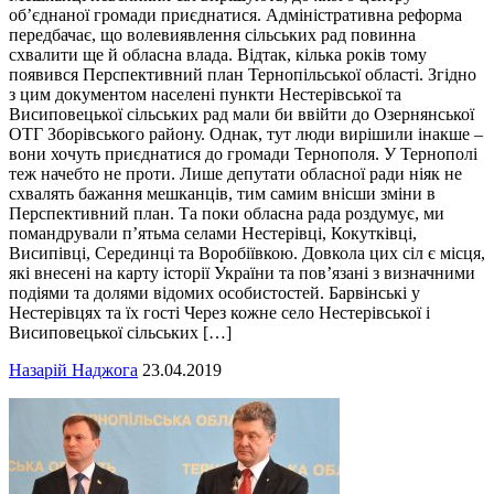
об’єднаної громади приєднатися. Адміністративна реформа
передбачає, що волевиявлення сільських рад повинна
схвалити ще й обласна влада. Відтак, кілька років тому
появився Перспективний план Тернопільської області. Згідно
з цим документом населені пункти Нестерівської та
Висиповецької сільських рад мали би ввійти до Озернянської
ОТГ Зборівського району. Однак, тут люди вирішили інакше –
вони хочуть приєднатися до громади Тернополя. У Тернополі
теж начебто не проти. Лише депутати обласної ради ніяк не
схвалять бажання мешканців, тим самим внісши зміни в
Перспективний план. Та поки обласна рада роздумує, ми
помандрували п’ятьма селами Нестерівці, Кокутківці,
Висипівці, Серединці та Воробіївкою. Довкола цих сіл є місця,
які внесені на карту історії України та пов’язані з визначними
подіями та долями відомих особистостей. Барвінські у
Нестерівцях та їх гості Через кожне село Нестерівської і
Висиповецької сільських […]
Назарій Наджога
23.04.2019