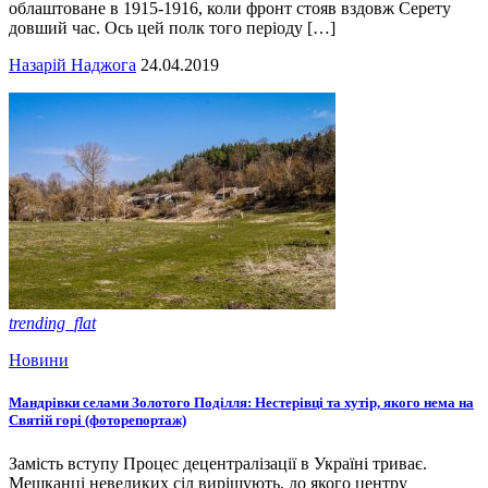
облаштоване в 1915-1916, коли фронт стояв вздовж Серету
довший час. Ось цей полк того періоду […]
Назарій Наджога
24.04.2019
trending_flat
Новини
Мандрівки селами Золотого Поділля: Нестерівці та хутір, якого нема на
Святій горі (фоторепортаж)
Замість вступу Процес децентралізації в Україні триває.
Мешканці невеликих сіл вирішують, до якого центру