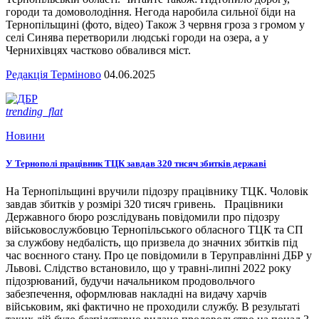
городи та домоволодіння. Негода наробила сильної біди на
Тернопільщині (фото, відео) Також 3 червня гроза з громом у
селі Синява перетворили людські городи на озера, а у
Чернихівцях частково обвалився міст.
Редакція Терміново
04.06.2025
trending_flat
Новини
У Тернополі працівник ТЦК завдав 320 тисяч збитків державі
На Тернопільщині вручили підозру працівнику ТЦК. Чоловік
завдав збитків у розмірі 320 тисяч гривень. Працівники
Державного бюро розслідувань повідомили про підозру
військовослужбовцю Тернопільського обласного ТЦК та СП
за службову недбалість, що призвела до значних збитків під
час воєнного стану. Про це повідомили в Теруправлінні ДБР у
Львові. Слідство встановило, що у травні-липні 2022 року
підозрюваний, будучи начальником продовольчого
забезпечення, оформлював накладні на видачу харчів
військовим, які фактично не проходили службу. В результаті