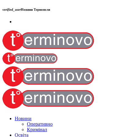
verified_user
Новини Тернополя
Новини
Оперативно
Кримінал
Освіта