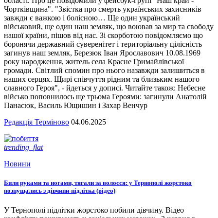
області. Про це повідомили у фейсбук-групі "Наш край -
Чортківщина". "Звістка про смерть українських захисників
завжди є важкою і болісною… Ще один український
військовий, ще один наш земляк, що воював за мир та свободу
нашої країни, пішов від нас. Зі скорботою повідомляємо що
боронячи державний суверенітет і територіальну цілісність
загинув наш земляк, Березюк Іван Ярославович 10.08.1969
року народження, житель села Красне Гримайлівської
громади. Світлий спомин про нього назавжди залишиться в
наших серцях. Щирі співчуття рідним та близьким нашого
славного Героя", - йдеться у дописі. Читайте також: Небесне
військо поповнилось ще трьома Героями: загинули Анатолій
Панасюк, Василь Ющишин і Захар Венчур
Редакція Терміново
04.06.2025
trending_flat
Новини
Били руками та ногами, тягали за волосся: у Тернополі жорстоко
познущались з дівчини-підлітка (відео)
У Тернополі підлітки жорстоко побили дівчину. Відео