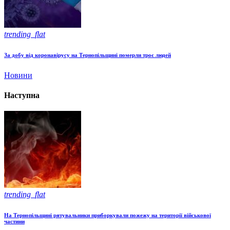
trending_flat
За добу від коронавірусу на Тернопільщині померли троє людей
Новини
Наступна
trending_flat
На Тернопільщині рятувальники приборкували пожежу на території військової
частини