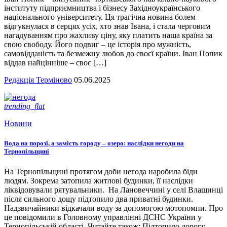
інституту підприємництва і бізнесу Західноукраїнського
національного університету. Ця трагічна новина болем
відгукнулася в серцях усіх, хто знав Івана, і стала черговим
нагадуванням про жахливу ціну, яку платить наша країна за
свою свободу. Його подвиг – це історія про мужність,
самовідданість та безмежну любов до своєї країни. Іван Попик
віддав найцінніше – своє […]
Редакція Терміново
05.06.2025
trending_flat
Новини
Вода на порозі, а замість городу – озеро: наслідки негоди на
Тернопільщині
На Тернопільщині протягом доби негода наробила біди
людям. Зокрема затопила житлові будинки, її наслідки
ліквідовували рятувальники. На Лановеччині у селі Влащинці
після сильного дощу підтопило два приватні будинки.
Надзвичайники відкачали воду за допомогою мотопомпи. Про
це повідомили в Головному управлінні ДСНС України у
Тернопільській області. Читайте також: Підтопило дорогу,