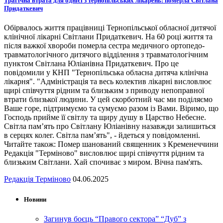
Трагічна втрата для однієї з тернопільських лікарень: померла Світлана
Придаткевич
Обірвалось життя працівниці Тернопільської обласної дитячої
клінічної лікарні Світлани Придаткевич. На 60 році життя та
після важкої хвороби померла сестра медичного ортопедо-
травматологічного дитячого відділення з травматологічним
пунктом Світлана Юліанівна Придаткевич. Про це
повідомили у КНП "Тернопільська обласна дитяча клінічна
лікарня". "Адміністрація та весь колектив лікарні висловлює
щирі співчуття рідним та близьким з приводу непоправної
втрати близької людини. У цей скорботний час ми поділяємо
Ваше горе, підтримуємо та сумуємо разом із Вами. Віримо, що
Господь прийме її світлу та щиру душу в Царство Небесне.
Світла пам’ять про Світлану Юліанівну назавжди залишиться
в серцях колег. Світла пам’ять", - йдеться у повідомленні.
Читайте також: Помер шанований священник з Кременеччини
Редакція "Терміново" висловлює щирі співчуття рідним та
близьким Світлани. Хай спочиває з миром. Вічна пам'ять.
Редакція Терміново
04.06.2025
Новини
Загинув боєць “Правого сектора” “Дуб” з