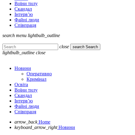
Воїни тилу
Скандал
Інтерв’ю
Файні люди
Співпраця
search
menu
lightbulb_outline
close
search
Search
lightbulb_outline
close
Новини
Оперативно
Кримінал
Освіта
Воїни тилу
Скандал
Інтерв’ю
Файні люди
Співпраця
arrow_back
Home
keyboard_arrow_right
Новини