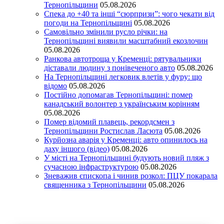
Тернопільщини
05.08.2026
Спека до +40 та інші “сюрпризи”: чого чекати від
погоди на Тернопільщині
05.08.2026
Самовільно змінили русло річки: на
Тернопільщині виявили масштабний екозлочин
05.08.2026
Ранкова автотроща у Кременці: рятувальники
діставали людину з понівеченого авто
05.08.2026
На Тернопільщині легковик влетів у фуру: що
відомо
05.08.2026
Постійно допомагав Тернопільщині: помер
канадський волонтер з українським корінням
05.08.2026
Помер відомий плавець, рекордсмен з
Тернопільщини Ростислав Ласюта
05.08.2026
Курйозна аварія у Кременці: авто опинилось на
даху іншого (відео)
05.08.2026
У місті на Тернопільщині будують новий пляж з
сучасною інфраструктурою
05.08.2026
Зневажив єпископа і чинив розкол: ПЦУ покарала
священника з Тернопільщини
05.08.2026