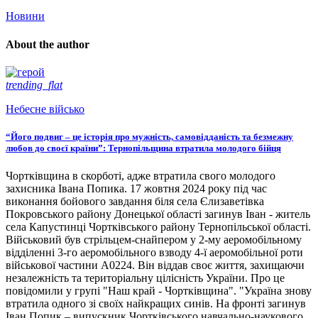
Новини
About the author
trending_flat
Небесне військо
“Його подвиг – це історія про мужність, самовідданість та безмежну
любов до своєї країни”: Тернопільщина втратила молодого бійця
Чортківщина в скорботі, адже втратила свого молодого
захисника Івана Попика. 17 жовтня 2024 року під час
виконання бойового завдання біля села Єлизаветівка
Покровського району Донецької області загинув Іван - житель
села Капустинці Чортківського району Тернопільської області.
Військовий був стрільцем-снайпером у 2-му аеромобільному
відділенні 3-го аеромобільного взводу 4-ї аеромобільної роти
військової частини А0224. Він віддав своє життя, захищаючи
незалежність та територіальну цілісність України. Про це
повідомили у групі "Наш край - Чортківщина". "Україна знову
втратила одного зі своїх найкращих синів. На фронті загинув
Іван Попик – випускник Чортківського навчально-наукового