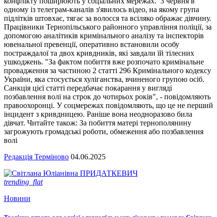
конфлікту поширюють у соціальних мережах. 3 червня в
одному із телеграм-каналів з'явилось відео, на якому група
підлітків штовхає, тягає за волосся та всіляко ображає дівчину.
Працівники Тернопільського районного управління поліції, за
допомогою аналітиків кримінального аналізу та інспекторів
ювенальної превенції, оперативно встановили особу
постраждалої та двох кривдників, які завдали їй тілесних
ушкоджень. "За фактом побиття вже розпочато кримінальне
провадження за частиною 2 статті 296 Кримінального кодексу
України, яка стосується хуліганства, вчиненого групою осіб.
Санкція цієї статті передбачає покарання у вигляді
позбавлення волі на строк до чотирьох років", - повідомляють
правоохоронці. У соцмережах повідомляють, що це не перший
інцидент з кривдницею. Раніше вона неодноразово била
дівчат. Читайте також: За побиття матері тернополянину
загрожують громадські роботи, обмеження або позбавлення
волі
Редакція Терміново
04.06.2025
trending_flat
Новини