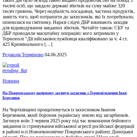
таких дій було безпідставно видано продовольство на понад 3
тисячі осіб, що завдало державі збитків на суму майже 320
тисяч гривень. Через недбалість посадовця, частина продуктів,
замість того, щоб потрапити до захисників, які їх потребували,
опинилася на смітнику. Наразі слідчі ДБР вживають заходів
для відшкодування завданих збитків. Читайте також: СБУ та
ДБР проводили масштабну операцію: кого затримали у
Тернополі "Дії військовослужбовця кваліфіковано за ч. 4 ст.
425 Кримінального […]
Редакція Терміново
04.06.2025
trending_flat
Новини
На Покровському напрямку загинув захисник з Тернопільщини Іван
Березнюк
На Чортківщині прощатимуться із захисником Іваном
Березюком, який боронив українську землю від загарбників.
Загинув воїн 3 червня 2025 року під час виконання бойового
завдання із стримування військової агресії російської федерації
в районі н.п.Новоекономічне Покровського району Донецької