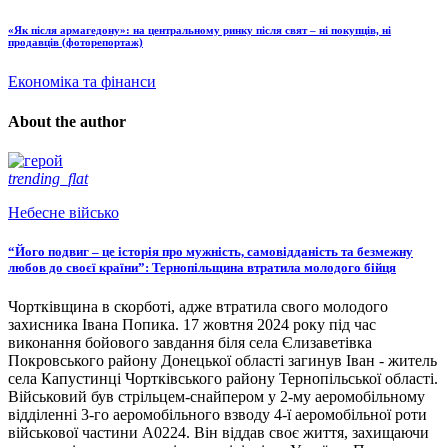
«Як після армагедону»: на центральному ринку після свят – ні покупців, ні
продавців (фоторепортаж)
Економіка та фінанси
About the author
trending_flat
Небесне військо
“Його подвиг – це історія про мужність, самовідданість та безмежну
любов до своєї країни”: Тернопільщина втратила молодого бійця
Чортківщина в скорботі, адже втратила свого молодого
захисника Івана Попика. 17 жовтня 2024 року під час
виконання бойового завдання біля села Єлизаветівка
Покровського району Донецької області загинув Іван - житель
села Капустинці Чортківського району Тернопільської області.
Військовий був стрільцем-снайпером у 2-му аеромобільному
відділенні 3-го аеромобільного взводу 4-ї аеромобільної роти
військової частини А0224. Він віддав своє життя, захищаючи