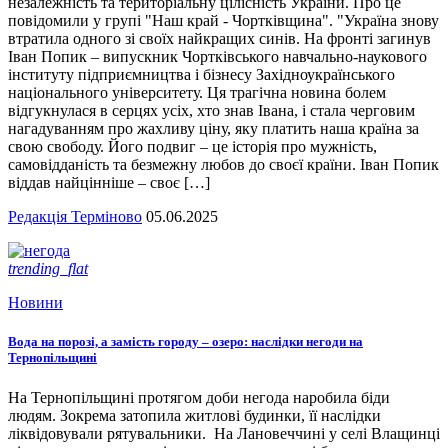
незалежність та територіальну цілісність України. Про це
повідомили у групі "Наш край - Чортківщина". "Україна знову
втратила одного зі своїх найкращих синів. На фронті загинув
Іван Попик – випускник Чортківського навчально-наукового
інституту підприємництва і бізнесу Західноукраїнського
національного університету. Ця трагічна новина болем
відгукнулася в серцях усіх, хто знав Івана, і стала черговим
нагадуванням про жахливу ціну, яку платить наша країна за
свою свободу. Його подвиг – це історія про мужність,
самовідданість та безмежну любов до своєї країни. Іван Попик
віддав найцінніше – своє […]
Редакція Терміново
05.06.2025
trending_flat
Новини
Вода на порозі, а замість городу – озеро: наслідки негоди на
Тернопільщині
На Тернопільщині протягом доби негода наробила біди
людям. Зокрема затопила житлові будинки, її наслідки
ліквідовували рятувальники. На Лановеччині у селі Влащинці