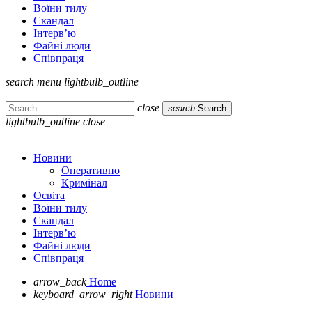
Воїни тилу
Скандал
Інтерв’ю
Файні люди
Співпраця
search
menu
lightbulb_outline
close
search
Search
lightbulb_outline
close
Новини
Оперативно
Кримінал
Освіта
Воїни тилу
Скандал
Інтерв’ю
Файні люди
Співпраця
arrow_back
Home
keyboard_arrow_right
Новини