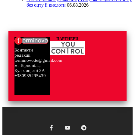
без оцту й кислоти
06.08.2026
ПАРТНЕРИ
Контакти
редакції:
terminovo.te@gmail.com
м. Тернопіль,
Кульчицької 2А
+380935295439