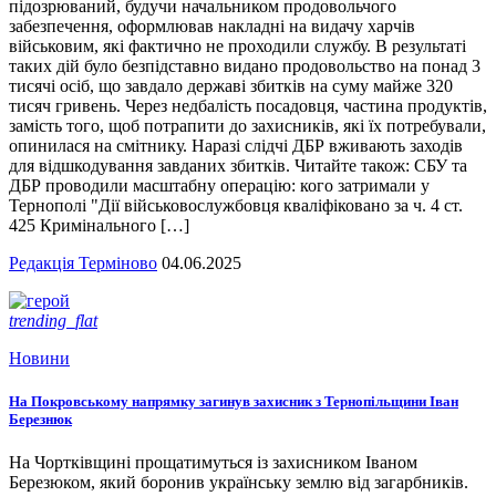
підозрюваний, будучи начальником продовольчого
забезпечення, оформлював накладні на видачу харчів
військовим, які фактично не проходили службу. В результаті
таких дій було безпідставно видано продовольство на понад 3
тисячі осіб, що завдало державі збитків на суму майже 320
тисяч гривень. Через недбалість посадовця, частина продуктів,
замість того, щоб потрапити до захисників, які їх потребували,
опинилася на смітнику. Наразі слідчі ДБР вживають заходів
для відшкодування завданих збитків. Читайте також: СБУ та
ДБР проводили масштабну операцію: кого затримали у
Тернополі "Дії військовослужбовця кваліфіковано за ч. 4 ст.
425 Кримінального […]
Редакція Терміново
04.06.2025
trending_flat
Новини
На Покровському напрямку загинув захисник з Тернопільщини Іван
Березнюк
На Чортківщині прощатимуться із захисником Іваном
Березюком, який боронив українську землю від загарбників.