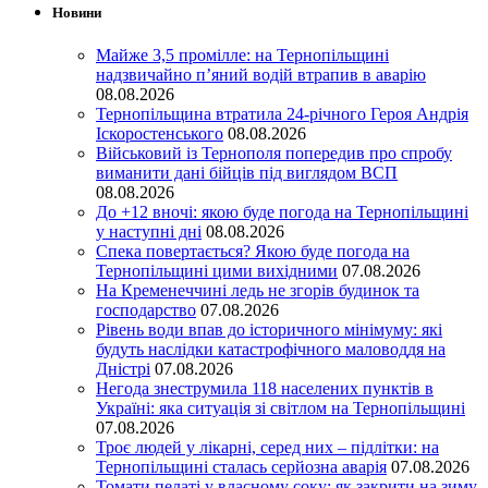
Новини
Майже 3,5 промілле: на Тернопільщині
надзвичайно п’яний водій втрапив в аварію
08.08.2026
Тернопільщина втратила 24-річного Героя Андрія
Іскоростенського
08.08.2026
Військовий із Тернополя попередив про спробу
виманити дані бійців під виглядом ВСП
08.08.2026
До +12 вночі: якою буде погода на Тернопільщині
у наступні дні
08.08.2026
Спека повертається? Якою буде погода на
Тернопільщині цими вихідними
07.08.2026
На Кременеччині ледь не згорів будинок та
господарство
07.08.2026
Рівень води впав до історичного мінімуму: які
будуть наслідки катастрофічного маловоддя на
Дністрі
07.08.2026
Негода знеструмила 118 населених пунктів в
Україні: яка ситуація зі світлом на Тернопільщині
07.08.2026
Троє людей у лікарні, серед них – підлітки: на
Тернопільщині сталась серйозна аварія
07.08.2026
Томати пелаті у власному соку: як закрити на зиму