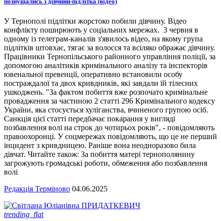
познущались з дівчини-підлітка (відео)
У Тернополі підлітки жорстоко побили дівчину. Відео
конфлікту поширюють у соціальних мережах. 3 червня в
одному із телеграм-каналів з'явилось відео, на якому група
підлітків штовхає, тягає за волосся та всіляко ображає дівчину.
Працівники Тернопільського районного управління поліції, за
допомогою аналітиків кримінального аналізу та інспекторів
ювенальної превенції, оперативно встановили особу
постраждалої та двох кривдників, які завдали їй тілесних
ушкоджень. "За фактом побиття вже розпочато кримінальне
провадження за частиною 2 статті 296 Кримінального кодексу
України, яка стосується хуліганства, вчиненого групою осіб.
Санкція цієї статті передбачає покарання у вигляді
позбавлення волі на строк до чотирьох років", - повідомляють
правоохоронці. У соцмережах повідомляють, що це не перший
інцидент з кривдницею. Раніше вона неодноразово била
дівчат. Читайте також: За побиття матері тернополянину
загрожують громадські роботи, обмеження або позбавлення
волі
Редакція Терміново
04.06.2025
trending_flat