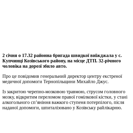
2 січня о 17.32 районна бригада швидкої виїжджала у с.
Купчинці Козівського району, на місце ДТП. 32-річного
чоловіка на дорозі збило авто.
Про це повідомив генеральний директор центру екстреної
медичної допомоги Тернопільщини Михайло Джус.
Із закритою черепно-мозковою травмою, струсом головного
мозку, відкритим переломом правої гомілкової кістки, у стані
алкогольного сп’яніння важкого ступеня потерпілого, після
наданої допомоги, шпиталізовано у Козівську райлікарню.