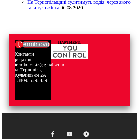
На Тернопільщині судитимуть водія, через якого
загинула жінка
06.08.2026
ПАРТНЕРИ
Контакти
редакції:
terminovo.te@gmail.com
м. Тернопіль,
Кульчицької 2А
+380935295439