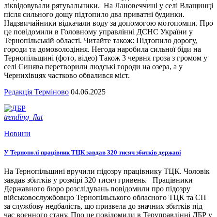
ліквідовували рятувальники. На Лановеччині у селі Влащинці
після сильного дощу підтопило два приватні будинки.
Надзвичайники відкачали воду за допомогою мотопомпи. Про
це повідомили в Головному управлінні ДСНС України у
Тернопільській області. Читайте також: Підтопило дорогу,
городи та домоволодіння. Негода наробила сильної біди на
Тернопільщині (фото, відео) Також 3 червня гроза з громом у
селі Синява перетворили людські городи на озера, а у
Чернихівцях частково обвалився міст.
Редакція Терміново
04.06.2025
trending_flat
Новини
У Тернополі працівник ТЦК завдав 320 тисяч збитків державі
На Тернопільщині вручили підозру працівнику ТЦК. Чоловік
завдав збитків у розмірі 320 тисяч гривень. Працівники
Державного бюро розслідувань повідомили про підозру
військовослужбовцю Тернопільського обласного ТЦК та СП
за службову недбалість, що призвела до значних збитків під
час воєнного стану. Про це повідомили в Теруправлінні ДБР у