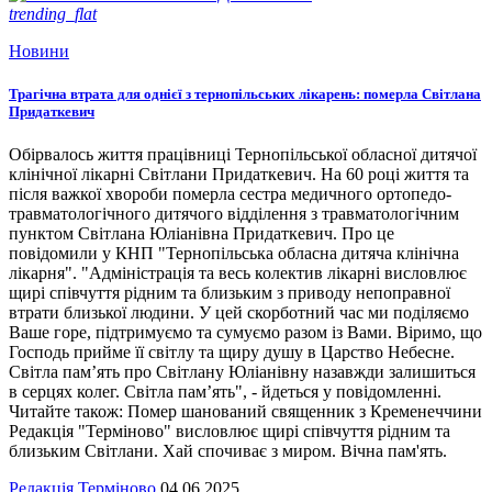
trending_flat
Новини
Трагічна втрата для однієї з тернопільських лікарень: померла Світлана
Придаткевич
Обірвалось життя працівниці Тернопільської обласної дитячої
клінічної лікарні Світлани Придаткевич. На 60 році життя та
після важкої хвороби померла сестра медичного ортопедо-
травматологічного дитячого відділення з травматологічним
пунктом Світлана Юліанівна Придаткевич. Про це
повідомили у КНП "Тернопільська обласна дитяча клінічна
лікарня". "Адміністрація та весь колектив лікарні висловлює
щирі співчуття рідним та близьким з приводу непоправної
втрати близької людини. У цей скорботний час ми поділяємо
Ваше горе, підтримуємо та сумуємо разом із Вами. Віримо, що
Господь прийме її світлу та щиру душу в Царство Небесне.
Світла пам’ять про Світлану Юліанівну назавжди залишиться
в серцях колег. Світла пам’ять", - йдеться у повідомленні.
Читайте також: Помер шанований священник з Кременеччини
Редакція "Терміново" висловлює щирі співчуття рідним та
близьким Світлани. Хай спочиває з миром. Вічна пам'ять.
Редакція Терміново
04.06.2025