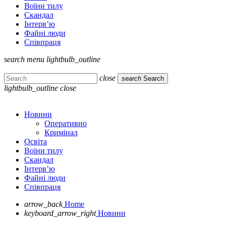
Воїни тилу
Скандал
Інтерв’ю
Файні люди
Співпраця
search
menu
lightbulb_outline
close
search
Search
lightbulb_outline
close
Новини
Оперативно
Кримінал
Освіта
Воїни тилу
Скандал
Інтерв’ю
Файні люди
Співпраця
arrow_back
Home
keyboard_arrow_right
Новини