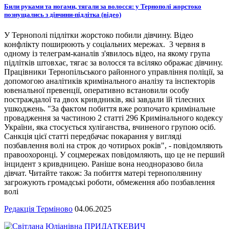
Били руками та ногами, тягали за волосся: у Тернополі жорстоко
познущались з дівчини-підлітка (відео)
У Тернополі підлітки жорстоко побили дівчину. Відео
конфлікту поширюють у соціальних мережах. 3 червня в
одному із телеграм-каналів з'явилось відео, на якому група
підлітків штовхає, тягає за волосся та всіляко ображає дівчину.
Працівники Тернопільського районного управління поліції, за
допомогою аналітиків кримінального аналізу та інспекторів
ювенальної превенції, оперативно встановили особу
постраждалої та двох кривдників, які завдали їй тілесних
ушкоджень. "За фактом побиття вже розпочато кримінальне
провадження за частиною 2 статті 296 Кримінального кодексу
України, яка стосується хуліганства, вчиненого групою осіб.
Санкція цієї статті передбачає покарання у вигляді
позбавлення волі на строк до чотирьох років", - повідомляють
правоохоронці. У соцмережах повідомляють, що це не перший
інцидент з кривдницею. Раніше вона неодноразово била
дівчат. Читайте також: За побиття матері тернополянину
загрожують громадські роботи, обмеження або позбавлення
волі
Редакція Терміново
04.06.2025