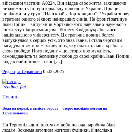
військової частини А0224. Він віддав своє життя, захищаючи
незалежність та територіальну цілісність України. Про це
повідомили у групі "Наш край - Чортківщина". "Україна знову
втратила одного зі своїх найкращих синів. На фронті загинув
Іван Попик – випускник Чортківського навчально-наукового
інституту підприємництва і бізнесу Західноукраїнського
національного університету. Ця трагічна новина болем
відгукнулася в серцях усіх, хто знав Івана, і стала черговим
нагадуванням про жахливу ціну, яку платить наша країна за
свою свободу. Його подвиг – це історія про мужність,
самовідданість та безмежну любов до своєї країни. Іван Попик
віддав найцінніше – своє […]
Редакція Терміново
05.06.2025
trending_flat
Новини
Вода на порозі, а замість городу – озеро: наслідки негоди на
Тернопільщині
На Тернопільщині протягом доби негода наробила біди
людям. Зокрема затопила житлові будинки, її наслідки