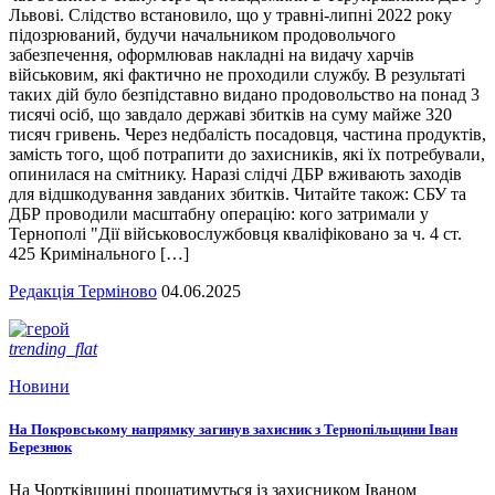
Львові. Слідство встановило, що у травні-липні 2022 року
підозрюваний, будучи начальником продовольчого
забезпечення, оформлював накладні на видачу харчів
військовим, які фактично не проходили службу. В результаті
таких дій було безпідставно видано продовольство на понад 3
тисячі осіб, що завдало державі збитків на суму майже 320
тисяч гривень. Через недбалість посадовця, частина продуктів,
замість того, щоб потрапити до захисників, які їх потребували,
опинилася на смітнику. Наразі слідчі ДБР вживають заходів
для відшкодування завданих збитків. Читайте також: СБУ та
ДБР проводили масштабну операцію: кого затримали у
Тернополі "Дії військовослужбовця кваліфіковано за ч. 4 ст.
425 Кримінального […]
Редакція Терміново
04.06.2025
trending_flat
Новини
На Покровському напрямку загинув захисник з Тернопільщини Іван
Березнюк
На Чортківщині прощатимуться із захисником Іваном