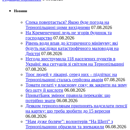
Новини
Спека повертається? Якою буде погода на
Тернопільщині цими вихідними
07.08.2026
На Кременеччині ледь не згорів будинок та
господарство
07.08.2026
Рівень води впав до історичного мінімуму: які
будуть наслідки катастрофічного маловоддя на
Дністрі
07.08.2026
Негода знеструмила 118 населених пунктів в
Україні: яка ситуація зі світлом на Тернопільщині
07.08.2026
Троє людей у лікарні, серед них – підлітки: на
Тернопільщині сталась серйозна аварія
07.08.2026
Томати пелаті у власному соку: як закрити на зиму
без оцту й кислоти
06.08.2026
ПриватБанк змінює правила переказів: що
потрібно знати
06.08.2026
Деяким тернополянам припинять надсилати пенсії
на картку: що треба зробити до 15 вересня
06.08.2026
“Нам дуже боляче”: волонтерів “На Щиті” з
Тернопільщини образили та зневажили
06.08.2026