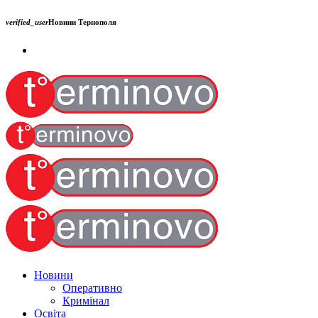
verified_user
Новини Тернополя
Новини
Оперативно
Кримінал
Освіта