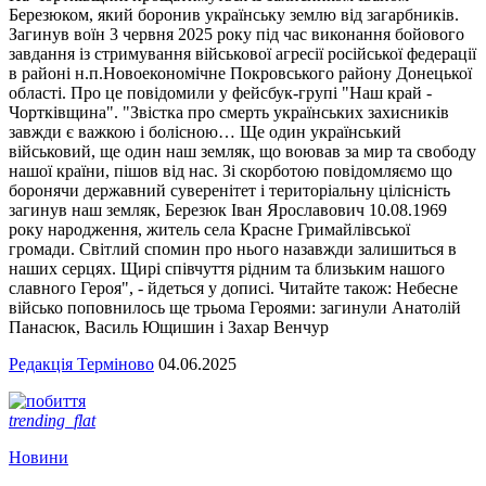
Березюком, який боронив українську землю від загарбників.
Загинув воїн 3 червня 2025 року під час виконання бойового
завдання із стримування військової агресії російської федерації
в районі н.п.Новоекономічне Покровського району Донецької
області. Про це повідомили у фейсбук-групі "Наш край -
Чортківщина". "Звістка про смерть українських захисників
завжди є важкою і болісною… Ще один український
військовий, ще один наш земляк, що воював за мир та свободу
нашої країни, пішов від нас. Зі скорботою повідомляємо що
боронячи державний суверенітет і територіальну цілісність
загинув наш земляк, Березюк Іван Ярославович 10.08.1969
року народження, житель села Красне Гримайлівської
громади. Світлий спомин про нього назавжди залишиться в
наших серцях. Щирі співчуття рідним та близьким нашого
славного Героя", - йдеться у дописі. Читайте також: Небесне
військо поповнилось ще трьома Героями: загинули Анатолій
Панасюк, Василь Ющишин і Захар Венчур
Редакція Терміново
04.06.2025
trending_flat
Новини