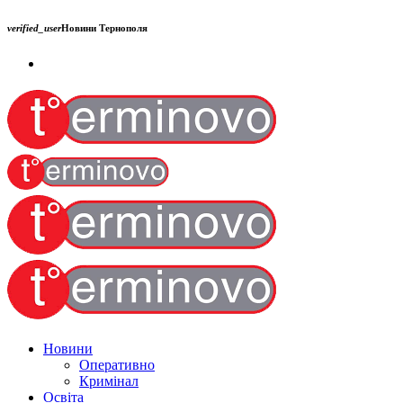
verified_user
Новини Тернополя
Новини
Оперативно
Кримінал
Освіта