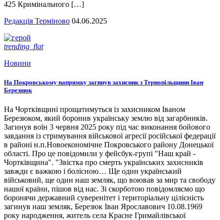
425 Кримінального […]
Редакція Терміново
04.06.2025
trending_flat
Новини
На Покровському напрямку загинув захисник з Тернопільщини Іван
Березнюк
На Чортківщині прощатимуться із захисником Іваном
Березюком, який боронив українську землю від загарбників.
Загинув воїн 3 червня 2025 року під час виконання бойового
завдання із стримування військової агресії російської федерації
в районі н.п.Новоекономічне Покровського району Донецької
області. Про це повідомили у фейсбук-групі "Наш край -
Чортківщина". "Звістка про смерть українських захисників
завжди є важкою і болісною… Ще один український
військовий, ще один наш земляк, що воював за мир та свободу
нашої країни, пішов від нас. Зі скорботою повідомляємо що
боронячи державний суверенітет і територіальну цілісність
загинув наш земляк, Березюк Іван Ярославович 10.08.1969
року народження, житель села Красне Гримайлівської