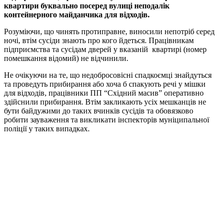
квартири буквально посеред вулиці неподалік
контейнерного майданчика для відходів.
Розуміючи, що чинять протиправне, виносили непотріб серед
ночі, втім сусіди знають про кого йдеться. Працівникам
підприємства та сусідам дверей у вказаній квартирі (номер
помешкання відомий) не відчинили.
Не очікуючи на те, що недобросовісні спадкоємці знайдуться
та проведуть прибирання або хоча б спакують речі у мішки
для відходів, працівники ПП “Східний масив” оперативно
здійснили прибирання. Втім закликають усіх мешканців не
бути байдужими до таких вчинків сусідів та обовязково
робити зауваження та викликати інспекторів муніципальної
поліції у таких випадках.