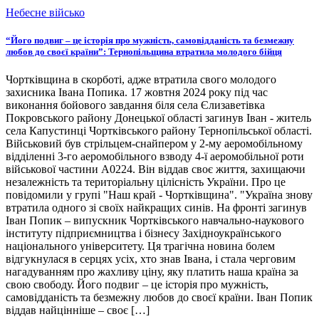
Небесне військо
“Його подвиг – це історія про мужність, самовідданість та безмежну
любов до своєї країни”: Тернопільщина втратила молодого бійця
Чортківщина в скорботі, адже втратила свого молодого
захисника Івана Попика. 17 жовтня 2024 року під час
виконання бойового завдання біля села Єлизаветівка
Покровського району Донецької області загинув Іван - житель
села Капустинці Чортківського району Тернопільської області.
Військовий був стрільцем-снайпером у 2-му аеромобільному
відділенні 3-го аеромобільного взводу 4-ї аеромобільної роти
військової частини А0224. Він віддав своє життя, захищаючи
незалежність та територіальну цілісність України. Про це
повідомили у групі "Наш край - Чортківщина". "Україна знову
втратила одного зі своїх найкращих синів. На фронті загинув
Іван Попик – випускник Чортківського навчально-наукового
інституту підприємництва і бізнесу Західноукраїнського
національного університету. Ця трагічна новина болем
відгукнулася в серцях усіх, хто знав Івана, і стала черговим
нагадуванням про жахливу ціну, яку платить наша країна за
свою свободу. Його подвиг – це історія про мужність,
самовідданість та безмежну любов до своєї країни. Іван Попик
віддав найцінніше – своє […]