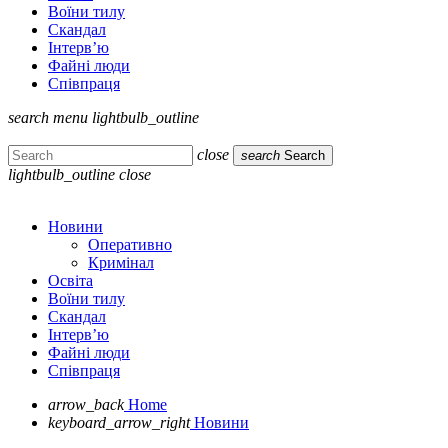
Воїни тилу
Скандал
Інтерв’ю
Файні люди
Співпраця
search
menu
lightbulb_outline
close
search
Search
lightbulb_outline
close
Новини
Оперативно
Кримінал
Освіта
Воїни тилу
Скандал
Інтерв’ю
Файні люди
Співпраця
arrow_back
Home
keyboard_arrow_right
Новини