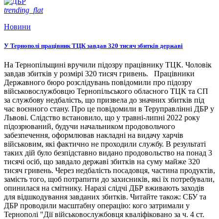
trending_flat
Новини
У Тернополі працівник ТЦК завдав 320 тисяч збитків державі
На Тернопільщині вручили підозру працівнику ТЦК. Чоловік
завдав збитків у розмірі 320 тисяч гривень. Працівники
Державного бюро розслідувань повідомили про підозру
військовослужбовцю Тернопільського обласного ТЦК та СП
за службову недбалість, що призвела до значних збитків під
час воєнного стану. Про це повідомили в Теруправлінні ДБР у
Львові. Слідство встановило, що у травні-липні 2022 року
підозрюваний, будучи начальником продовольчого
забезпечення, оформлював накладні на видачу харчів
військовим, які фактично не проходили службу. В результаті
таких дій було безпідставно видано продовольство на понад 3
тисячі осіб, що завдало державі збитків на суму майже 320
тисяч гривень. Через недбалість посадовця, частина продуктів,
замість того, щоб потрапити до захисників, які їх потребували,
опинилася на смітнику. Наразі слідчі ДБР вживають заходів
для відшкодування завданих збитків. Читайте також: СБУ та
ДБР проводили масштабну операцію: кого затримали у
Тернополі "Дії військовослужбовця кваліфіковано за ч. 4 ст.