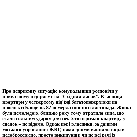
Про неприємну ситуацію комунальники розповіли у
приватному підприємстві “Східний масив”. Власниця
квартири у четвертому під’їзді багатоповерхівки на
проспекті Бандери, 82 померла шостого листопада. Жінка
була немолодою, близько року тому втратила сина, що
стало сильним ударом для неї. Хто отримав квартиру у
спадок – не відомо. Однак нові власники, за даними
міського управління ЖКГ, цими днями вчинили вкрай
недобросовісно, просто викинувши чи не всі речі із