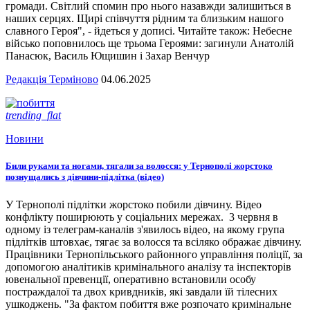
громади. Світлий спомин про нього назавжди залишиться в
наших серцях. Щирі співчуття рідним та близьким нашого
славного Героя", - йдеться у дописі. Читайте також: Небесне
військо поповнилось ще трьома Героями: загинули Анатолій
Панасюк, Василь Ющишин і Захар Венчур
Редакція Терміново
04.06.2025
trending_flat
Новини
Били руками та ногами, тягали за волосся: у Тернополі жорстоко
познущались з дівчини-підлітка (відео)
У Тернополі підлітки жорстоко побили дівчину. Відео
конфлікту поширюють у соціальних мережах. 3 червня в
одному із телеграм-каналів з'явилось відео, на якому група
підлітків штовхає, тягає за волосся та всіляко ображає дівчину.
Працівники Тернопільського районного управління поліції, за
допомогою аналітиків кримінального аналізу та інспекторів
ювенальної превенції, оперативно встановили особу
постраждалої та двох кривдників, які завдали їй тілесних
ушкоджень. "За фактом побиття вже розпочато кримінальне