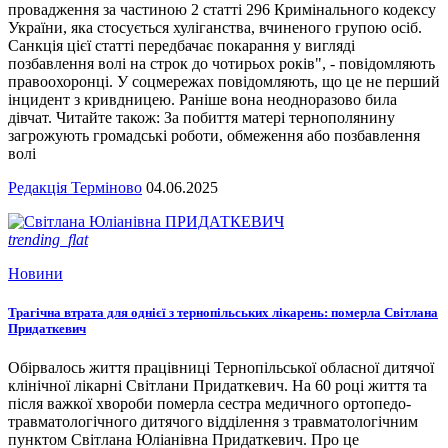
провадження за частиною 2 статті 296 Кримінального кодексу
України, яка стосується хуліганства, вчиненого групою осіб.
Санкція цієї статті передбачає покарання у вигляді
позбавлення волі на строк до чотирьох років", - повідомляють
правоохоронці. У соцмережах повідомляють, що це не перший
інцидент з кривдницею. Раніше вона неодноразово била
дівчат. Читайте також: За побиття матері тернополянину
загрожують громадські роботи, обмеження або позбавлення
волі
Редакція Терміново
04.06.2025
trending_flat
Новини
Трагічна втрата для однієї з тернопільських лікарень: померла Світлана
Придаткевич
Обірвалось життя працівниці Тернопільської обласної дитячої
клінічної лікарні Світлани Придаткевич. На 60 році життя та
після важкої хвороби померла сестра медичного ортопедо-
травматологічного дитячого відділення з травматологічним
пунктом Світлана Юліанівна Придаткевич. Про це