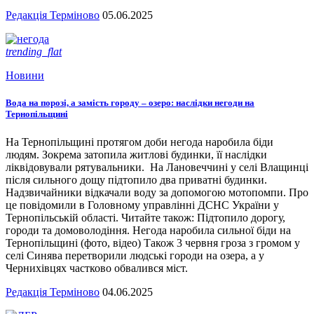
Редакція Терміново
05.06.2025
trending_flat
Новини
Вода на порозі, а замість городу – озеро: наслідки негоди на
Тернопільщині
На Тернопільщині протягом доби негода наробила біди
людям. Зокрема затопила житлові будинки, її наслідки
ліквідовували рятувальники. На Лановеччині у селі Влащинці
після сильного дощу підтопило два приватні будинки.
Надзвичайники відкачали воду за допомогою мотопомпи. Про
це повідомили в Головному управлінні ДСНС України у
Тернопільській області. Читайте також: Підтопило дорогу,
городи та домоволодіння. Негода наробила сильної біди на
Тернопільщині (фото, відео) Також 3 червня гроза з громом у
селі Синява перетворили людські городи на озера, а у
Чернихівцях частково обвалився міст.
Редакція Терміново
04.06.2025