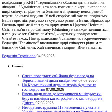
повідомили у КНП "Тернопільська обласна дитяча клінічна
лікарня". "Адміністрація та весь колектив лікарні висловлює
щирі співчуття рідним та близьким з приводу непоправної
втрати близької людини. У цей скорботний час ми поділяємо
Ваше горе, підтримуємо та сумуємо разом із Вами. Віримо, що
Господь прийме її світлу та щиру душу в Царство Небесне.
Світла пам’ять про Світлану Юліанівну назавжди залишиться
в серцях колег. Світла пам’ять", - йдеться у повідомленні.
Читайте також: Помер шанований священник з Кременеччини
Редакція "Терміново" висловлює щирі співчуття рідним та
близьким Світлани. Хай спочиває з миром. Вічна пам'ять.
Редакція Терміново
04.06.2025
Новини
Спека повертається? Якою буде погода на
Тернопільщині цими вихідними
07.08.2026
На Кременеччині ледь не згорів будинок та
господарство
07.08.2026
Рівень води впав до історичного мінімуму: які
будуть наслідки катастрофічного маловоддя на
Дністрі
07.08.2026
Негода знеструмила 118 населених пунктів в
Україні: яка ситуація зі світлом на Тернопільщині