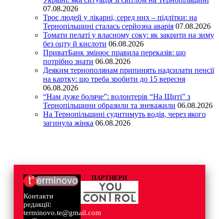
07.08.2026
Троє людей у лікарні, серед них – підлітки: на
Тернопільщині сталась серйозна аварія
07.08.2026
Томати пелаті у власному соку: як закрити на зиму
без оцту й кислоти
06.08.2026
ПриватБанк змінює правила переказів: що
потрібно знати
06.08.2026
Деяким тернополянам припинять надсилати пенсії
на картку: що треба зробити до 15 вересня
06.08.2026
“Нам дуже боляче”: волонтерів “На Щиті” з
Тернопільщини образили та зневажили
06.08.2026
На Тернопільщині судитимуть водія, через якого
загинула жінка
06.08.2026
ПАРТНЕРИ
Контакти
редакції:
terminovo.te@gmail.com