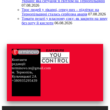
Україні: яка ситуація зі світлом на Тернопільщині
07.08.2026
Троє людей у лікарні, серед них – підлітки: на
Тернопільщині сталась серйозна аварія
07.08.2026
Томати пелаті у власному соку: як закрити на зиму
без оцту й кислоти
06.08.2026
ПАРТНЕРИ
Контакти
редакції:
terminovo.te@gmail.com
м. Тернопіль,
Кульчицької 2А
+380935295439