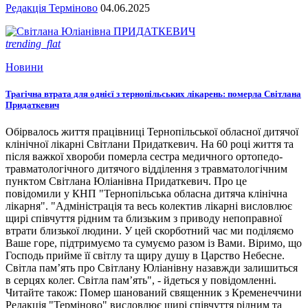
Редакція Терміново
04.06.2025
trending_flat
Новини
Трагічна втрата для однієї з тернопільських лікарень: померла Світлана
Придаткевич
Обірвалось життя працівниці Тернопільської обласної дитячої
клінічної лікарні Світлани Придаткевич. На 60 році життя та
після важкої хвороби померла сестра медичного ортопедо-
травматологічного дитячого відділення з травматологічним
пунктом Світлана Юліанівна Придаткевич. Про це
повідомили у КНП "Тернопільська обласна дитяча клінічна
лікарня". "Адміністрація та весь колектив лікарні висловлює
щирі співчуття рідним та близьким з приводу непоправної
втрати близької людини. У цей скорботний час ми поділяємо
Ваше горе, підтримуємо та сумуємо разом із Вами. Віримо, що
Господь прийме її світлу та щиру душу в Царство Небесне.
Світла пам’ять про Світлану Юліанівну назавжди залишиться
в серцях колег. Світла пам’ять", - йдеться у повідомленні.
Читайте також: Помер шанований священник з Кременеччини
Редакція "Терміново" висловлює щирі співчуття рідним та