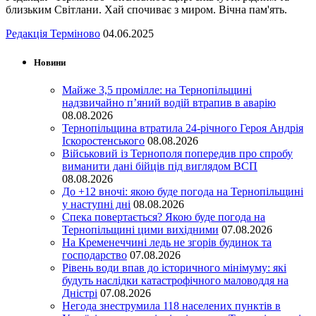
близьким Світлани. Хай спочиває з миром. Вічна пам'ять.
Редакція Терміново
04.06.2025
Новини
Майже 3,5 промілле: на Тернопільщині
надзвичайно п’яний водій втрапив в аварію
08.08.2026
Тернопільщина втратила 24-річного Героя Андрія
Іскоростенського
08.08.2026
Військовий із Тернополя попередив про спробу
виманити дані бійців під виглядом ВСП
08.08.2026
До +12 вночі: якою буде погода на Тернопільщині
у наступні дні
08.08.2026
Спека повертається? Якою буде погода на
Тернопільщині цими вихідними
07.08.2026
На Кременеччині ледь не згорів будинок та
господарство
07.08.2026
Рівень води впав до історичного мінімуму: які
будуть наслідки катастрофічного маловоддя на
Дністрі
07.08.2026
Негода знеструмила 118 населених пунктів в