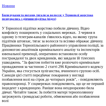
Новини
Били руками та ногами, тягали за волосся: у Тернополі жорстоко
познущались з дівчини-підлітка (відео)
У Тернополі підлітки жорстоко побили дівчину. Відео
конфлікту поширюють у соціальних мережах. 3 червня в
одному із телеграм-каналів з'явилось відео, на якому група
підлітків штовхає, тягає за волосся та всіляко ображає дівчину.
Працівники Тернопільського районного управління поліції, за
допомогою аналітиків кримінального аналізу та інспекторів
ювенальної превенції, оперативно встановили особу
постраждалої та двох кривдників, які завдали їй тілесних
ушкоджень. "За фактом побиття вже розпочато кримінальне
провадження за частиною 2 статті 296 Кримінального кодексу
України, яка стосується хуліганства, вчиненого групою осіб.
Санкція цієї статті передбачає покарання у вигляді
позбавлення волі на строк до чотирьох років", - повідомляють
правоохоронці. У соцмережах повідомляють, що це не перший
інцидент з кривдницею. Раніше вона неодноразово била
дівчат. Читайте також: За побиття матері тернополянину
загрожують громадські роботи, обмеження або позбавлення
волі