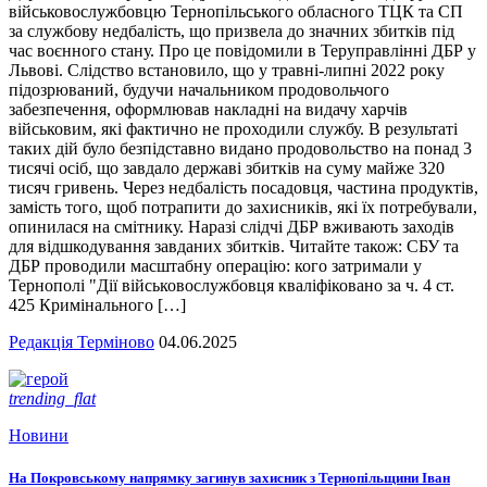
військовослужбовцю Тернопільського обласного ТЦК та СП
за службову недбалість, що призвела до значних збитків під
час воєнного стану. Про це повідомили в Теруправлінні ДБР у
Львові. Слідство встановило, що у травні-липні 2022 року
підозрюваний, будучи начальником продовольчого
забезпечення, оформлював накладні на видачу харчів
військовим, які фактично не проходили службу. В результаті
таких дій було безпідставно видано продовольство на понад 3
тисячі осіб, що завдало державі збитків на суму майже 320
тисяч гривень. Через недбалість посадовця, частина продуктів,
замість того, щоб потрапити до захисників, які їх потребували,
опинилася на смітнику. Наразі слідчі ДБР вживають заходів
для відшкодування завданих збитків. Читайте також: СБУ та
ДБР проводили масштабну операцію: кого затримали у
Тернополі "Дії військовослужбовця кваліфіковано за ч. 4 ст.
425 Кримінального […]
Редакція Терміново
04.06.2025
trending_flat
Новини
На Покровському напрямку загинув захисник з Тернопільщини Іван