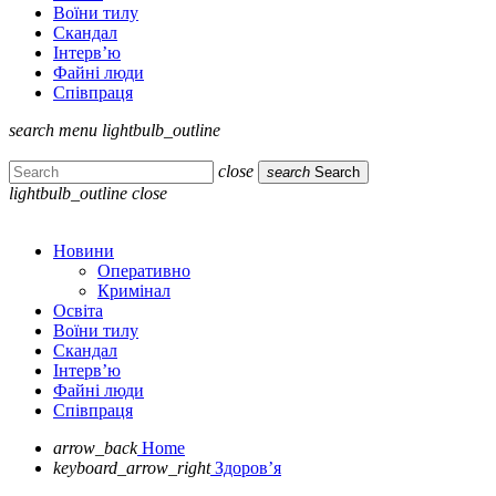
Воїни тилу
Скандал
Інтерв’ю
Файні люди
Співпраця
search
menu
lightbulb_outline
close
search
Search
lightbulb_outline
close
Новини
Оперативно
Кримінал
Освіта
Воїни тилу
Скандал
Інтерв’ю
Файні люди
Співпраця
arrow_back
Home
keyboard_arrow_right
Здоров’я