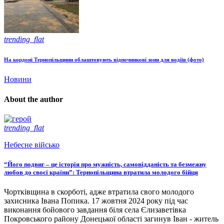
trending_flat
На кордоні Тернопільщини облаштовують відпочинкові зони для водіїв (фото)
Новини
About the author
trending_flat
Небесне військо
“Його подвиг – це історія про мужність, самовідданість та безмежну
любов до своєї країни”: Тернопільщина втратила молодого бійця
Чортківщина в скорботі, адже втратила свого молодого
захисника Івана Попика. 17 жовтня 2024 року під час
виконання бойового завдання біля села Єлизаветівка
Покровського району Донецької області загинув Іван - житель