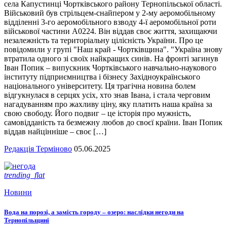
села Капустинці Чортківського району Тернопільської області.
Військовий був стрільцем-снайпером у 2-му аеромобільному
відділенні 3-го аеромобільного взводу 4-ї аеромобільної роти
військової частини А0224. Він віддав своє життя, захищаючи
незалежність та територіальну цілісність України. Про це
повідомили у групі "Наш край - Чортківщина". "Україна знову
втратила одного зі своїх найкращих синів. На фронті загинув
Іван Попик – випускник Чортківського навчально-наукового
інституту підприємництва і бізнесу Західноукраїнського
національного університету. Ця трагічна новина болем
відгукнулася в серцях усіх, хто знав Івана, і стала черговим
нагадуванням про жахливу ціну, яку платить наша країна за
свою свободу. Його подвиг – це історія про мужність,
самовідданість та безмежну любов до своєї країни. Іван Попик
віддав найцінніше – своє […]
Редакція Терміново
05.06.2025
trending_flat
Новини
Вода на порозі, а замість городу – озеро: наслідки негоди на
Тернопільщині