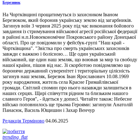
Березнюк
На Чортківщині прощатимуться із захисником Іваном
Березюком, який боронив українську землю від загарбників.
Загинув воїн 3 червня 2025 року під час виконання бойового
завдання із стримування військової агресії російської федерації
в районі н.п.Новоекономічне Покровського району Донецької
області. Про це повідомили у фейсбук-групі "Наш край -
Чортківщина". "Звістка про смерть українських захисників
завжди є важкою і болісною… Ще один український
військовий, ще один наш земляк, що воював за мир та свободу
нашої країни, пішов від нас. Зі скорботою повідомляємо що
боронячи державний суверенітет і територіальну цілісність
загинув наш земляк, Березюк Іван Ярославович 10.08.1969
року народження, житель села Красне Гримайлівської
громади. Світлий спомин про нього назавжди залишиться в
наших серцях. Щирі співчуття рідним та близьким нашого
славного Героя", - йдеться у дописі. Читайте також: Небесне
військо поповнилось ще трьома Героями: загинули Анатолій
Панасюк, Василь Ющишин і Захар Венчур
Редакція Терміново
04.06.2025
trending_flat