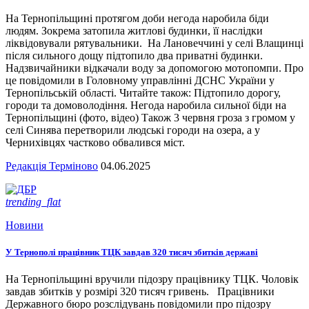
На Тернопільщині протягом доби негода наробила біди
людям. Зокрема затопила житлові будинки, її наслідки
ліквідовували рятувальники. На Лановеччині у селі Влащинці
після сильного дощу підтопило два приватні будинки.
Надзвичайники відкачали воду за допомогою мотопомпи. Про
це повідомили в Головному управлінні ДСНС України у
Тернопільській області. Читайте також: Підтопило дорогу,
городи та домоволодіння. Негода наробила сильної біди на
Тернопільщині (фото, відео) Також 3 червня гроза з громом у
селі Синява перетворили людські городи на озера, а у
Чернихівцях частково обвалився міст.
Редакція Терміново
04.06.2025
trending_flat
Новини
У Тернополі працівник ТЦК завдав 320 тисяч збитків державі
На Тернопільщині вручили підозру працівнику ТЦК. Чоловік
завдав збитків у розмірі 320 тисяч гривень. Працівники
Державного бюро розслідувань повідомили про підозру