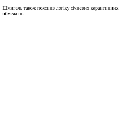
Шмигаль також пояснив логіку січневих карантинних
обмежень.