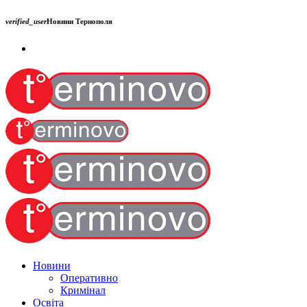
verified_user
Новини Тернополя
Новини
Оперативно
Кримінал
Освіта