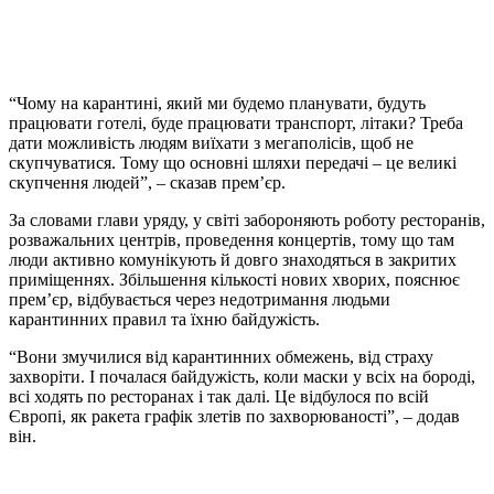
“Чому на карантині, який ми будемо планувати, будуть
працювати готелі, буде працювати транспорт, літаки? Треба
дати можливість людям виїхати з мегаполісів, щоб не
скупчуватися. Тому що основні шляхи передачі – це великі
скупчення людей”, – сказав прем’єр.
За словами глави уряду, у світі забороняють роботу ресторанів,
розважальних центрів, проведення концертів, тому що там
люди активно комунікують й довго знаходяться в закритих
приміщеннях. Збільшення кількості нових хворих, пояснює
прем’єр, відбувається через недотримання людьми
карантинних правил та їхню байдужість.
“Вони змучилися від карантинних обмежень, від страху
захворіти. І почалася байдужість, коли маски у всіх на бороді,
всі ходять по ресторанах і так далі. Це відбулося по всій
Європі, як ракета графік злетів по захворюваності”, – додав
він.