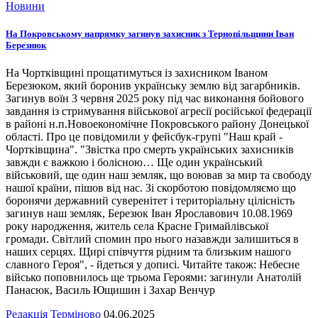
Новини
На Покровському напрямку загинув захисник з Тернопільщини Іван
Березнюк
На Чортківщині прощатимуться із захисником Іваном
Березюком, який боронив українську землю від загарбників.
Загинув воїн 3 червня 2025 року під час виконання бойового
завдання із стримування військової агресії російської федерації
в районі н.п.Новоекономічне Покровського району Донецької
області. Про це повідомили у фейсбук-групі "Наш край -
Чортківщина". "Звістка про смерть українських захисників
завжди є важкою і болісною… Ще один український
військовий, ще один наш земляк, що воював за мир та свободу
нашої країни, пішов від нас. Зі скорботою повідомляємо що
боронячи державний суверенітет і територіальну цілісність
загинув наш земляк, Березюк Іван Ярославович 10.08.1969
року народження, житель села Красне Гримайлівської
громади. Світлий спомин про нього назавжди залишиться в
наших серцях. Щирі співчуття рідним та близьким нашого
славного Героя", - йдеться у дописі. Читайте також: Небесне
військо поповнилось ще трьома Героями: загинули Анатолій
Панасюк, Василь Ющишин і Захар Венчур
Редакція Терміново
04.06.2025