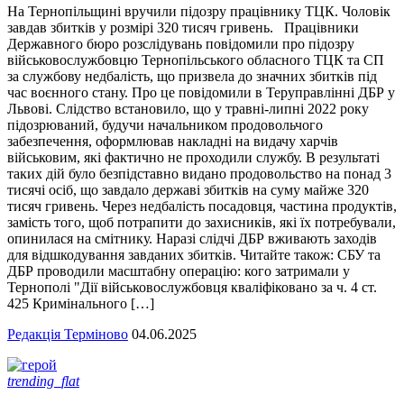
На Тернопільщині вручили підозру працівнику ТЦК. Чоловік
завдав збитків у розмірі 320 тисяч гривень. Працівники
Державного бюро розслідувань повідомили про підозру
військовослужбовцю Тернопільського обласного ТЦК та СП
за службову недбалість, що призвела до значних збитків під
час воєнного стану. Про це повідомили в Теруправлінні ДБР у
Львові. Слідство встановило, що у травні-липні 2022 року
підозрюваний, будучи начальником продовольчого
забезпечення, оформлював накладні на видачу харчів
військовим, які фактично не проходили службу. В результаті
таких дій було безпідставно видано продовольство на понад 3
тисячі осіб, що завдало державі збитків на суму майже 320
тисяч гривень. Через недбалість посадовця, частина продуктів,
замість того, щоб потрапити до захисників, які їх потребували,
опинилася на смітнику. Наразі слідчі ДБР вживають заходів
для відшкодування завданих збитків. Читайте також: СБУ та
ДБР проводили масштабну операцію: кого затримали у
Тернополі "Дії військовослужбовця кваліфіковано за ч. 4 ст.
425 Кримінального […]
Редакція Терміново
04.06.2025
trending_flat