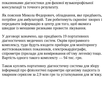
показниками діагностики для фахової вузькопрофільної
консультації та точного результату.
Як пояснив Микола Федорович, обладнання, яке придбають,
потрібне для амбулаторій. Там робитимуть скринінг хворих і
передавати інформацію в центр для того, щоб якомога
швидше із меншими ризиками провести лікування.
У договорі зазначено, що придбають 19 портативних
діагностичних медичних систем. Окрім програмного
комплексу, туди будуть входити прибори для моніторингу
життєвоважливих показників, електрокардіографи,
спірометри (прилади для вимірювання об’єму легенів) тощо.
Вартість одного такого комплекту — 94 тис. грн.
Також куплять портативну діагностичну система для збору
інформації про фізіологічні параметри організму пацієнта із
хмарним сервісом за 2,9 млн грн та устаткування для зв’язку.