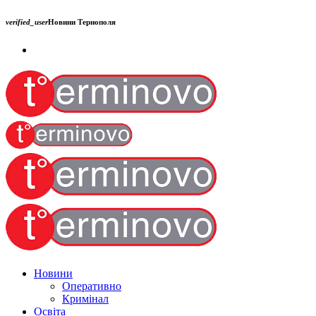
verified_user
Новини Тернополя
Новини
Оперативно
Кримінал
Освіта