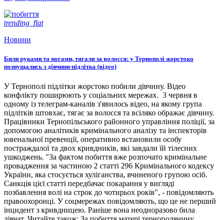
trending_flat
Новини
Били руками та ногами, тягали за волосся: у Тернополі жорстоко
познущались з дівчини-підлітка (відео)
У Тернополі підлітки жорстоко побили дівчину. Відео
конфлікту поширюють у соціальних мережах. 3 червня в
одному із телеграм-каналів з'явилось відео, на якому група
підлітків штовхає, тягає за волосся та всіляко ображає дівчину.
Працівники Тернопільського районного управління поліції, за
допомогою аналітиків кримінального аналізу та інспекторів
ювенальної превенції, оперативно встановили особу
постраждалої та двох кривдників, які завдали їй тілесних
ушкоджень. "За фактом побиття вже розпочато кримінальне
провадження за частиною 2 статті 296 Кримінального кодексу
України, яка стосується хуліганства, вчиненого групою осіб.
Санкція цієї статті передбачає покарання у вигляді
позбавлення волі на строк до чотирьох років", - повідомляють
правоохоронці. У соцмережах повідомляють, що це не перший
інцидент з кривдницею. Раніше вона неодноразово била
дівчат. Читайте також: За побиття матері тернополянину