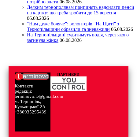
потрібно знати
06.08.2026
Деяким тернополянам припинять надсилати пенсії
на картку: що треба зробити до 15 вересня
06.08.2026
“Нам дуже боляче”: волонтерів “На Щиті” з
Тернопільщини образили та зневажили
06.08.2026
На Тернопільщині судитимуть водія, через якого
загинула жінка
06.08.2026
ПАРТНЕРИ
Контакти
редакції:
terminovo.te@gmail.com
м. Тернопіль,
Кульчицької 2А
+380935295439