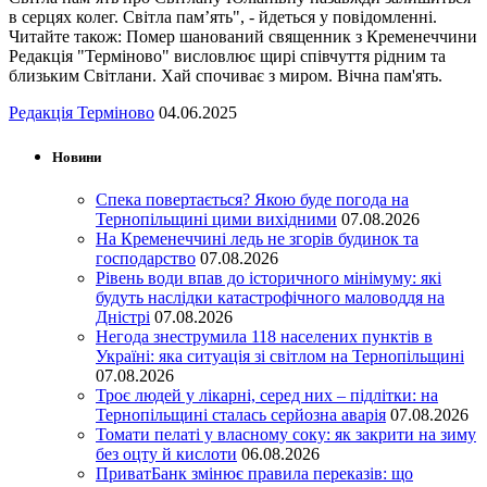
в серцях колег. Світла пам’ять", - йдеться у повідомленні.
Читайте також: Помер шанований священник з Кременеччини
Редакція "Терміново" висловлює щирі співчуття рідним та
близьким Світлани. Хай спочиває з миром. Вічна пам'ять.
Редакція Терміново
04.06.2025
Новини
Спека повертається? Якою буде погода на
Тернопільщині цими вихідними
07.08.2026
На Кременеччині ледь не згорів будинок та
господарство
07.08.2026
Рівень води впав до історичного мінімуму: які
будуть наслідки катастрофічного маловоддя на
Дністрі
07.08.2026
Негода знеструмила 118 населених пунктів в
Україні: яка ситуація зі світлом на Тернопільщині
07.08.2026
Троє людей у лікарні, серед них – підлітки: на
Тернопільщині сталась серйозна аварія
07.08.2026
Томати пелаті у власному соку: як закрити на зиму
без оцту й кислоти
06.08.2026
ПриватБанк змінює правила переказів: що