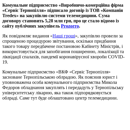
Комунальне підприємство «Виробничо-комерційна фірма
«Сервіс Тернопілля» підписало договір із ТОВ «Компанія
Tredex» на закупівлю системи телемедицини. Сума
договору становить 5,28 млн грн, про це стало відомо із
сайту публічних закупівель
Prozorro
.
Як повідомляє видання «
Наші гроші
», закупівлю провели за
спрощеною процедурою звітування, оскільки придбання
такого товару передбачене постановою Кабінету Міністрів, і
використовується для запобігання поширенню, локалізації та
ліквідації спалахів, пандемії коронавірусної хвороби COVID-
19.
Комунальне підприємство «ВКФ «Сервіс Тернопілля»
засноване Тернопільською облрадою. Як пояснив юрист і
уповноважена особа комунального підприємства Микола
Федоров обладнання закуплять і передадуть у Тернопільську
університетську лікарню, яка також підпорядковується
облраді. Саме тут буде облаштовано центр телемедицини.