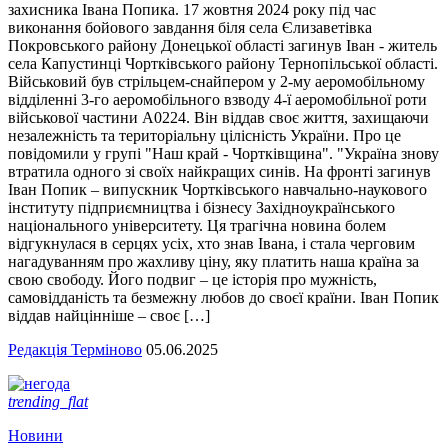
захисника Івана Попика. 17 жовтня 2024 року під час
виконання бойового завдання біля села Єлизаветівка
Покровського району Донецької області загинув Іван - житель
села Капустинці Чортківського району Тернопільської області.
Військовий був стрільцем-снайпером у 2-му аеромобільному
відділенні 3-го аеромобільного взводу 4-ї аеромобільної роти
військової частини А0224. Він віддав своє життя, захищаючи
незалежність та територіальну цілісність України. Про це
повідомили у групі "Наш край - Чортківщина". "Україна знову
втратила одного зі своїх найкращих синів. На фронті загинув
Іван Попик – випускник Чортківського навчально-наукового
інституту підприємництва і бізнесу Західноукраїнського
національного університету. Ця трагічна новина болем
відгукнулася в серцях усіх, хто знав Івана, і стала черговим
нагадуванням про жахливу ціну, яку платить наша країна за
свою свободу. Його подвиг – це історія про мужність,
самовідданість та безмежну любов до своєї країни. Іван Попик
віддав найцінніше – своє […]
Редакція Терміново
05.06.2025
trending_flat
Новини