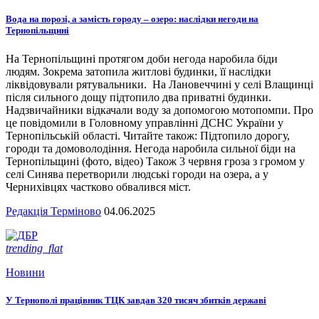
Вода на порозі, а замість городу – озеро: наслідки негоди на
Тернопільщині
На Тернопільщині протягом доби негода наробила біди
людям. Зокрема затопила житлові будинки, її наслідки
ліквідовували рятувальники. На Лановеччині у селі Влащинці
після сильного дощу підтопило два приватні будинки.
Надзвичайники відкачали воду за допомогою мотопомпи. Про
це повідомили в Головному управлінні ДСНС України у
Тернопільській області. Читайте також: Підтопило дорогу,
городи та домоволодіння. Негода наробила сильної біди на
Тернопільщині (фото, відео) Також 3 червня гроза з громом у
селі Синява перетворили людські городи на озера, а у
Чернихівцях частково обвалився міст.
Редакція Терміново
04.06.2025
trending_flat
Новини
У Тернополі працівник ТЦК завдав 320 тисяч збитків державі