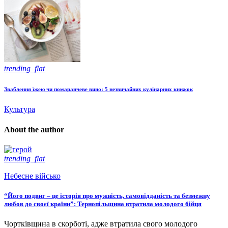
trending_flat
Зваблення їжею чи помаранчеве вино: 5 незвичайних кулінарних книжок
Культура
About the author
trending_flat
Небесне військо
“Його подвиг – це історія про мужність, самовідданість та безмежну
любов до своєї країни”: Тернопільщина втратила молодого бійця
Чортківщина в скорботі, адже втратила свого молодого