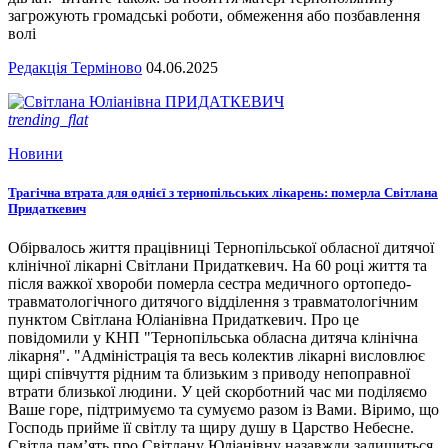
загрожують громадські роботи, обмеження або позбавлення
волі
Редакція Терміново
04.06.2025
trending_flat
Новини
Трагічна втрата для однієї з тернопільських лікарень: померла Світлана
Придаткевич
Обірвалось життя працівниці Тернопільської обласної дитячої
клінічної лікарні Світлани Придаткевич. На 60 році життя та
після важкої хвороби померла сестра медичного ортопедо-
травматологічного дитячого відділення з травматологічним
пунктом Світлана Юліанівна Придаткевич. Про це
повідомили у КНП "Тернопільська обласна дитяча клінічна
лікарня". "Адміністрація та весь колектив лікарні висловлює
щирі співчуття рідним та близьким з приводу непоправної
втрати близької людини. У цей скорботний час ми поділяємо
Ваше горе, підтримуємо та сумуємо разом із Вами. Віримо, що
Господь прийме її світлу та щиру душу в Царство Небесне.
Світла пам’ять про Світлану Юліанівну назавжди залишиться