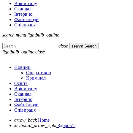
Воїни тилу
Скандал
Інтерв’ю
Файні люди
Співпраця
search
menu
lightbulb_outline
close
search
Search
lightbulb_outline
close
Новини
Оперативно
Кримінал
Освіта
Воїни тилу
Скандал
Інтерв’ю
Файні люди
Співпраця
arrow_back
Home
keyboard_arrow_right
Здоров’я