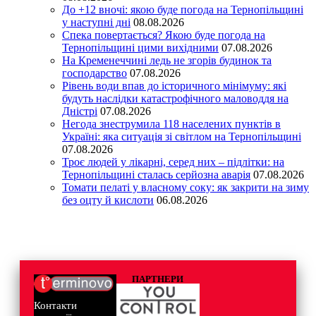
До +12 вночі: якою буде погода на Тернопільщині
у наступні дні
08.08.2026
Спека повертається? Якою буде погода на
Тернопільщині цими вихідними
07.08.2026
На Кременеччині ледь не згорів будинок та
господарство
07.08.2026
Рівень води впав до історичного мінімуму: які
будуть наслідки катастрофічного маловоддя на
Дністрі
07.08.2026
Негода знеструмила 118 населених пунктів в
Україні: яка ситуація зі світлом на Тернопільщині
07.08.2026
Троє людей у лікарні, серед них – підлітки: на
Тернопільщині сталась серйозна аварія
07.08.2026
Томати пелаті у власному соку: як закрити на зиму
без оцту й кислоти
06.08.2026
ПАРТНЕРИ
Контакти