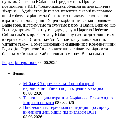
пунктом Світлана Юліанівна Придаткевич. Про це
повідомили у КНП "Тернопільська обласна дитяча клінічна
лікарня". "Адміністрація та весь колектив лікарні висловлює
щирі співчуття рідним та близьким з приводу непоправної
втрати близької людини. У цей скорботний час ми поділяємо
Ваше горе, підтримуємо та сумуємо разом із Вами. Віримо, що
Господь прийме її світлу та щиру душу в Царство Небесне.
Світла пам’ять про Світлану Юліанівну назавжди залишиться
в серцях колег. Світла пам’ять", - йдеться у повідомленні.
Читайте також: Помер шанований священник з Кременеччини
Редакція "Терміново" висловлює щирі співчуття рідним та
близьким Світлани. Хай спочиває з миром. Вічна пам'ять.
Редакція Терміново
04.06.2025
Новини
Майже 3,5 промілле: на Тернопільщині
надзвичайно п’яний водій втрапив в аварію
08.08.2026
Тернопільщина втратила 24-річного Героя Андрія
Іскоростенського
08.08.2026
Військовий із Тернополя попередив про спробу
виманити дані бійців під виглядом ВСП
08.08.2026