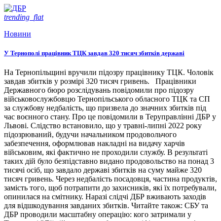
trending_flat
Новини
У Тернополі працівник ТЦК завдав 320 тисяч збитків державі
На Тернопільщині вручили підозру працівнику ТЦК. Чоловік
завдав збитків у розмірі 320 тисяч гривень. Працівники
Державного бюро розслідувань повідомили про підозру
військовослужбовцю Тернопільського обласного ТЦК та СП
за службову недбалість, що призвела до значних збитків під
час воєнного стану. Про це повідомили в Теруправлінні ДБР у
Львові. Слідство встановило, що у травні-липні 2022 року
підозрюваний, будучи начальником продовольчого
забезпечення, оформлював накладні на видачу харчів
військовим, які фактично не проходили службу. В результаті
таких дій було безпідставно видано продовольство на понад 3
тисячі осіб, що завдало державі збитків на суму майже 320
тисяч гривень. Через недбалість посадовця, частина продуктів,
замість того, щоб потрапити до захисників, які їх потребували,
опинилася на смітнику. Наразі слідчі ДБР вживають заходів
для відшкодування завданих збитків. Читайте також: СБУ та
ДБР проводили масштабну операцію: кого затримали у