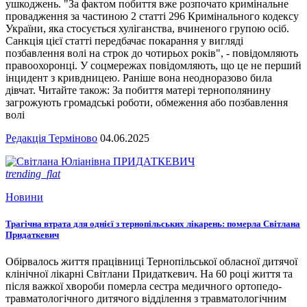
ушкоджень. "За фактом побиття вже розпочато кримінальне
провадження за частиною 2 статті 296 Кримінального кодексу
України, яка стосується хуліганства, вчиненого групою осіб.
Санкція цієї статті передбачає покарання у вигляді
позбавлення волі на строк до чотирьох років", - повідомляють
правоохоронці. У соцмережах повідомляють, що це не перший
інцидент з кривдницею. Раніше вона неодноразово била
дівчат. Читайте також: За побиття матері тернополянину
загрожують громадські роботи, обмеження або позбавлення
волі
Редакція Терміново
04.06.2025
trending_flat
Новини
Трагічна втрата для однієї з тернопільських лікарень: померла Світлана
Придаткевич
Обірвалось життя працівниці Тернопільської обласної дитячої
клінічної лікарні Світлани Придаткевич. На 60 році життя та
після важкої хвороби померла сестра медичного ортопедо-
травматологічного дитячого відділення з травматологічним