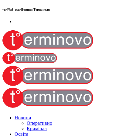
verified_user
Новини Тернополя
Новини
Оперативно
Кримінал
Освіта