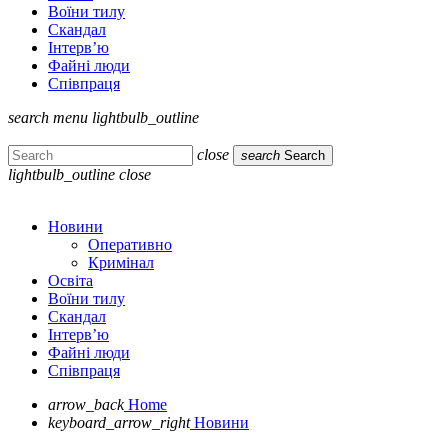
Воїни тилу
Скандал
Інтерв’ю
Файні люди
Співпраця
search
menu
lightbulb_outline
close
search
Search
lightbulb_outline
close
Новини
Оперативно
Кримінал
Освіта
Воїни тилу
Скандал
Інтерв’ю
Файні люди
Співпраця
arrow_back
Home
keyboard_arrow_right
Новини