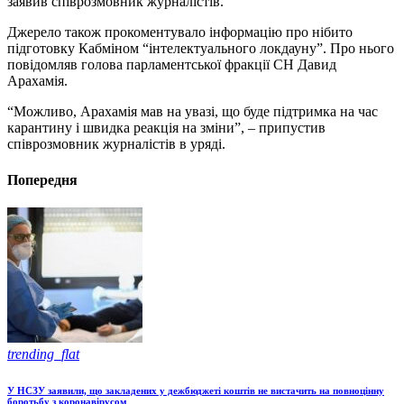
заявив співрозмовник журналістів.
Джерело також прокоментувало інформацію про нібито
підготовку Кабміном “інтелектуального локдауну”. Про нього
повідомляв голова парламентської фракції СН Давид
Арахамія.
“Можливо, Арахамія мав на увазі, що буде підтримка на час
карантину і швидка реакція на зміни”, – припустив
співрозмовник журналістів в уряді.
Попередня
trending_flat
У НСЗУ заявили, що закладених у дежбюджеті коштів не вистачить на повноцінну
боротьбу з коронавірусом