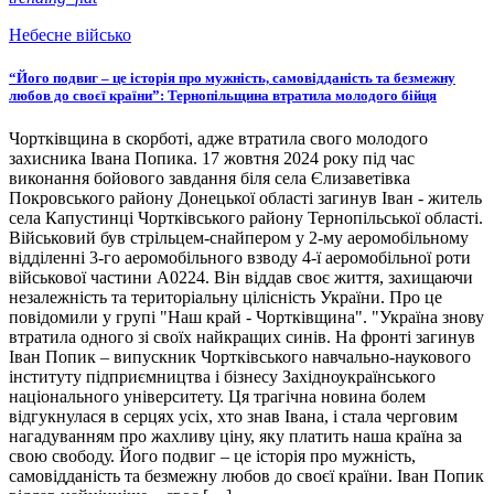
Небесне військо
“Його подвиг – це історія про мужність, самовідданість та безмежну
любов до своєї країни”: Тернопільщина втратила молодого бійця
Чортківщина в скорботі, адже втратила свого молодого
захисника Івана Попика. 17 жовтня 2024 року під час
виконання бойового завдання біля села Єлизаветівка
Покровського району Донецької області загинув Іван - житель
села Капустинці Чортківського району Тернопільської області.
Військовий був стрільцем-снайпером у 2-му аеромобільному
відділенні 3-го аеромобільного взводу 4-ї аеромобільної роти
військової частини А0224. Він віддав своє життя, захищаючи
незалежність та територіальну цілісність України. Про це
повідомили у групі "Наш край - Чортківщина". "Україна знову
втратила одного зі своїх найкращих синів. На фронті загинув
Іван Попик – випускник Чортківського навчально-наукового
інституту підприємництва і бізнесу Західноукраїнського
національного університету. Ця трагічна новина болем
відгукнулася в серцях усіх, хто знав Івана, і стала черговим
нагадуванням про жахливу ціну, яку платить наша країна за
свою свободу. Його подвиг – це історія про мужність,
самовідданість та безмежну любов до своєї країни. Іван Попик