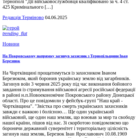
Тернополі "Дії військовослужбовця кваліфіковано за ч. 4 ст.
425 Кримінального […]
Редакція Терміново
04.06.2025
trending_flat
Новини
На Покровському напрямку загинув захисник з Тернопільщини Іван
Березнюк
На Чортківщині прощатимуться із захисником Іваном
Березюком, який боронив українську землю від загарбників.
Загинув воїн 3 червня 2025 року під час виконання бойового
завдання із стримування військової агресії російської федерації
в районі н.п.Новоекономічне Покровського району Донецької
області. Про це повідомили у фейсбук-групі "Наш край -
Чортківщина". "Звістка про смерть українських захисників
завжди є важкою і болісною… Ще один український
військовий, ще один наш земляк, що воював за мир та свободу
нашої країни, пішов від нас. Зі скорботою повідомляємо що
боронячи державний суверенітет і територіальну цілісність
загинув наш земляк, Березюк Іван Ярославович 10.08.1969