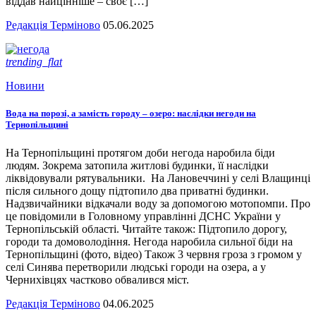
віддав найцінніше – своє […]
Редакція Терміново
05.06.2025
trending_flat
Новини
Вода на порозі, а замість городу – озеро: наслідки негоди на
Тернопільщині
На Тернопільщині протягом доби негода наробила біди
людям. Зокрема затопила житлові будинки, її наслідки
ліквідовували рятувальники. На Лановеччині у селі Влащинці
після сильного дощу підтопило два приватні будинки.
Надзвичайники відкачали воду за допомогою мотопомпи. Про
це повідомили в Головному управлінні ДСНС України у
Тернопільській області. Читайте також: Підтопило дорогу,
городи та домоволодіння. Негода наробила сильної біди на
Тернопільщині (фото, відео) Також 3 червня гроза з громом у
селі Синява перетворили людські городи на озера, а у
Чернихівцях частково обвалився міст.
Редакція Терміново
04.06.2025