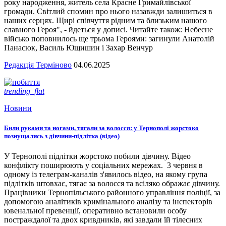
року народження, житель села Красне Гримайлівської
громади. Світлий спомин про нього назавжди залишиться в
наших серцях. Щирі співчуття рідним та близьким нашого
славного Героя", - йдеться у дописі. Читайте також: Небесне
військо поповнилось ще трьома Героями: загинули Анатолій
Панасюк, Василь Ющишин і Захар Венчур
Редакція Терміново
04.06.2025
trending_flat
Новини
Били руками та ногами, тягали за волосся: у Тернополі жорстоко
познущались з дівчини-підлітка (відео)
У Тернополі підлітки жорстоко побили дівчину. Відео
конфлікту поширюють у соціальних мережах. 3 червня в
одному із телеграм-каналів з'явилось відео, на якому група
підлітків штовхає, тягає за волосся та всіляко ображає дівчину.
Працівники Тернопільського районного управління поліції, за
допомогою аналітиків кримінального аналізу та інспекторів
ювенальної превенції, оперативно встановили особу
постраждалої та двох кривдників, які завдали їй тілесних